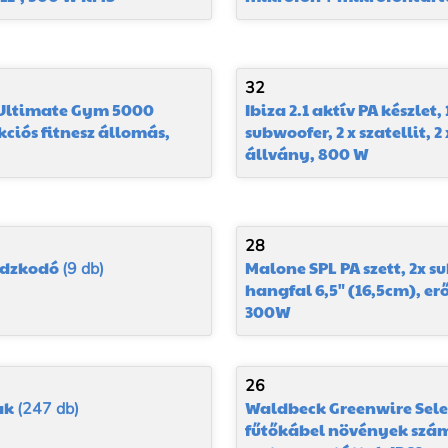
32
Ultimate Gym 5000
Ibiza 2.1 aktív PA készlet, 
ciós fitnesz állomás,
subwoofer, 2 x szatellit, 2 
állvány, 800 W
28
ódzkodó
Malone SPL PA szett, 2x 
(9 db)
hangfal 6,5" (16,5cm), er
300W
26
ak
Waldbeck Greenwire Selec
(247 db)
fűtőkábel növények szám