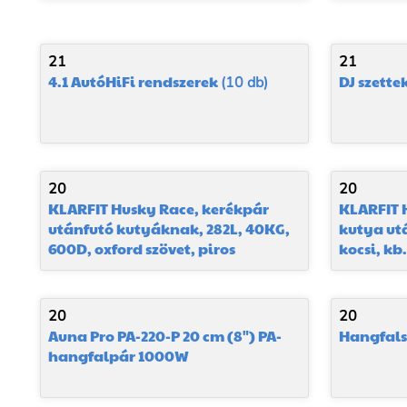
21
21
4.1 AutóHiFi rendszerek
DJ szette
(10 db)
20
20
KLARFIT Husky Race, kerékpár
KLARFIT H
utánfutó kutyáknak, 282L, 40KG,
kutya ut
600D, oxford szövet, piros
kocsi, kb
20
20
Auna Pro PA-220-P 20 cm (8") PA-
Hangfals
hangfalpár 1000W