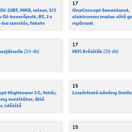
17
DJ-22BT, MKII, mixer, 3/2
OneConcept Sauenland,
-DJ-keverőpult, BT, 2 x
elektromos malac sütő gr
-ba szerelés, fekete
nyárssal
17
mezjátszók
HiFi Erősítők
(34 db)
(38 db)
15
pt Hightower 2 G, fehér,
Leszúrható növény öntöző
ony ventilátor, álló
r, időzítő
15