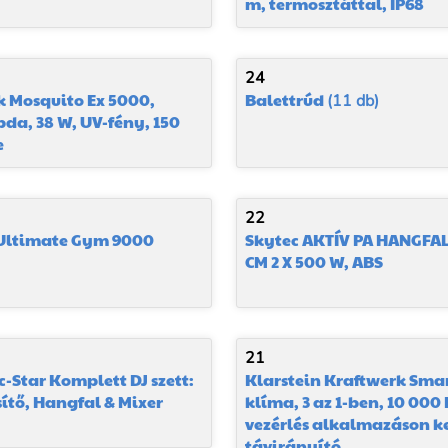
m, termosztáttal, IP68
24
 Mosquito Ex 5000,
Balettrúd
(11 db)
da, 38 W, UV-fény, 150
e
22
Ultimate Gym 9000
Skytec AKTÍV PA HANGFAL
CM 2 X 500 W, ABS
21
c-Star Komplett DJ szett:
Klarstein Kraftwerk Smar
sítő, Hangfal & Mixer
klíma, 3 az 1-ben, 10 000
vezérlés alkalmazáson ke
távirányító