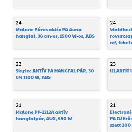
24
24
Malone Páros aktív PA Auna
Waldbeck
hangfal, 38 cm-es, 1500 W-os, ABS
rovarcsap
m², feket
23
23
Skytec AKTÍV PA HANGFAL PÁR, 30
KLARFIT 
CM 1100 W, ABS
21
21
Malone PP-2212A aktív
Electroni
hangfalpár, AUX, 550 W
PA DJ Erő
szett 200