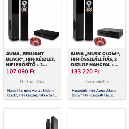
AUNA „BRILIANT
AUNA „MUSIC GLOW“,
BLACK“, HIFI KÉSZLET,
HIFI ÖSSZEÁLLÍTÁS, 2
HIFI ERŐSÍTŐ + 2
OSZLOP HANGFAL +
OSZLOP HANGFAL +
CSÖVES HIFI ERŐSÍTŐ +
107 090
Ft
133 220
Ft
KÁBEL
KÁBEL
ElectronicStar
ElectronicStar
Hasonlók, mint Auna „Briliant
Hasonlók, mint Auna „Music
Black“, HiFi készlet, HiFi erősítő
Glow“, HiFi összeállítás, 2
+ 2 oszlop hangfal + kábel
oszlop hangfal + csöves HiFi
erősítő + kábel