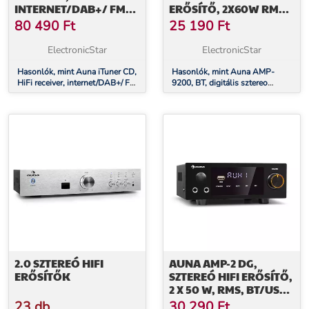
INTERNET/DAB+/ FM
ERŐSÍTŐ, 2X60W RMS,
RÁDIÓ, CD-LEJÁTSZÓ,
BT, 2XMIKROFON,
80 490
Ft
25 190
Ft
WIFI, FEKETE
FEKETE
ElectronicStar
ElectronicStar
Hasonlók, mint Auna iTuner CD,
Hasonlók, mint Auna AMP-
HiFi receiver, internet/DAB+/ FM
9200, BT, digitális sztereo
rádió, CD-lejátszó, WiFi, fekete
erősítő, 2x60W RMS, BT,
2xmikrofon, fekete
2.0 SZTEREÓ HIFI
AUNA AMP-2 DG,
ERŐSÍTŐK
SZTEREÓ HIFI ERŐSÍTŐ,
2 X 50 W, RMS, BT/USB,
DIGITÁLIS OPTIKAI &
23 db
30 290
Ft