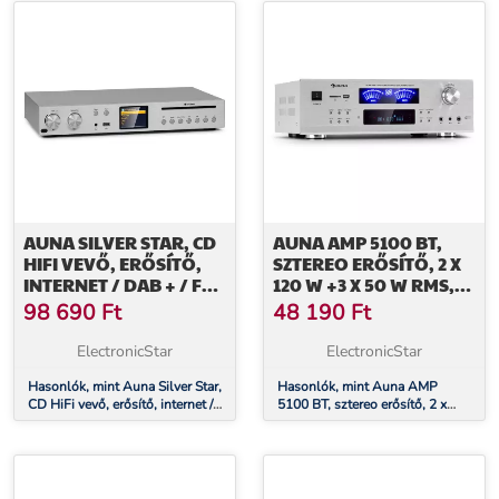
AUNA SILVER STAR, CD
AUNA AMP 5100 BT,
HIFI VEVŐ, ERŐSÍTŐ,
SZTEREO ERŐSÍTŐ, 2 X
INTERNET / DAB + / FM
120 W +3 X 50 W RMS,
RÁDIÓ, CD LEJÁTSZÓ,
BT
98 690
Ft
48 190
Ft
WIFI
ElectronicStar
ElectronicStar
Hasonlók, mint Auna Silver Star,
Hasonlók, mint Auna AMP
CD HiFi vevő, erősítő, internet /
5100 BT, sztereo erősítő, 2 x
DAB + / FM rádió, CD lejátszó,
120 W +3 x 50 W RMS, BT
WiFi