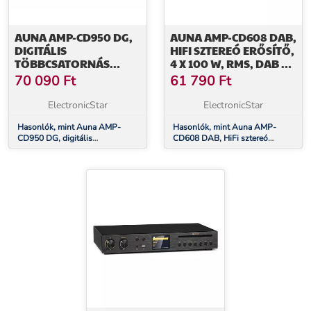
AUNA AMP-CD950 DG,
AUNA AMP-CD608 DAB,
DIGITÁLIS
HIFI SZTEREÓ ERŐSÍTŐ,
TÖBBCSATORNÁS
4 X 100 W, RMS, DAB +
ERŐSÍTŐ, 8 X 100 W, BT,
BT, OPTIKAI BEMENET,
70 090
Ft
61 790
Ft
OPT. BEMENET,
TÁVIRÁNYÍTÓ
TÁVIRÁNYÍTÓ
ElectronicStar
ElectronicStar
Hasonlók, mint Auna AMP-
Hasonlók, mint Auna AMP-
CD950 DG, digitális
CD608 DAB, HiFi sztereó
többcsatornás erősítő, 8 x 100
erősítő, 4 x 100 W, RMS, DAB +
W, BT, opt. bemenet, távirányító
BT, optikai bemenet, távirányító