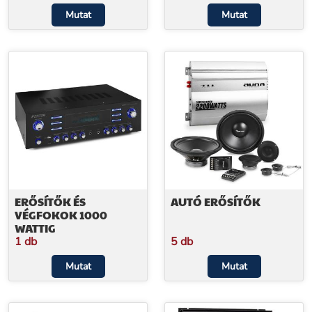
Mutat
Mutat
ERŐSÍTŐK ÉS
AUTÓ ERŐSÍTŐK
VÉGFOKOK 1000
WATTIG
1 db
5 db
Mutat
Mutat