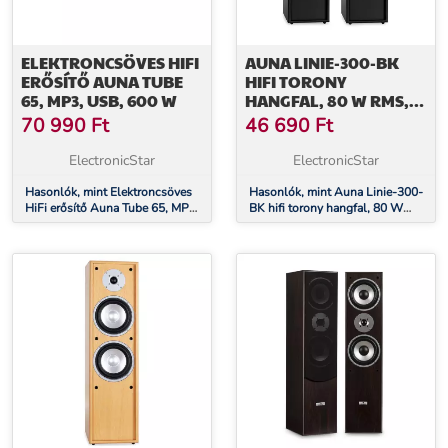
ELEKTRONCSÖVES HIFI
AUNA LINIE-300-BK
ERŐSÍTŐ AUNA TUBE
HIFI TORONY
65, MP3, USB, 600 W
HANGFAL, 80 W RMS,
FEKETE
70 990
Ft
46 690
Ft
ElectronicStar
ElectronicStar
Hasonlók, mint Elektroncsöves
Hasonlók, mint Auna Linie-300-
HiFi erősítő Auna Tube 65, MP3,
BK hifi torony hangfal, 80 W
USB, 600 W
RMS, fekete