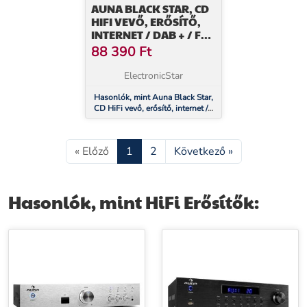
AUNA BLACK STAR, CD
HIFI VEVŐ, ERŐSÍTŐ,
INTERNET / DAB + / FM
RÁDIÓ, CD LEJÁTSZÓ,
88 390
Ft
WIFI
ElectronicStar
Hasonlók, mint Auna Black Star,
CD HiFi vevő, erősítő, internet /
DAB + / FM rádió, CD lejátszó,
WiFi
« Előző
1
2
Következő »
Hasonlók, mint HiFi Erősítők: