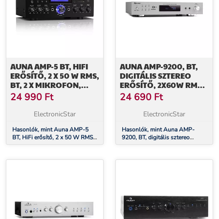
AUNA AMP-5 BT, HIFI
AUNA AMP-9200, BT,
ERŐSÍTŐ, 2 X 50 W RMS,
DIGITÁLIS SZTEREO
BT, 2 X MIKROFON,
ERŐSÍTŐ, 2X60W RMS,
FEKETE
BT, MIKROFON,
24 990
Ft
24 690
Ft
EZÜSTSZÍNŰ
ElectronicStar
ElectronicStar
Hasonlók, mint Auna AMP-5
Hasonlók, mint Auna AMP-
BT, HiFi erősítő, 2 x 50 W RMS,
9200, BT, digitális sztereo
BT, 2 x mikrofon, fekete
erősítő, 2x60W RMS, BT,
mikrofon, ezüstszínű