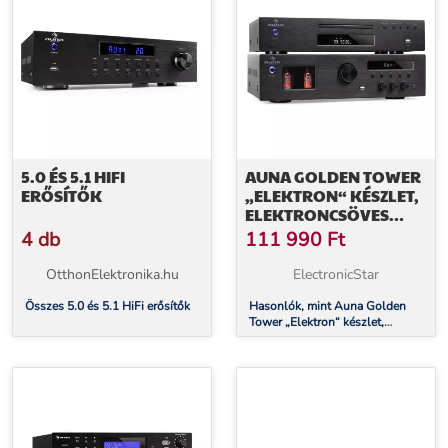
5.0 ÉS 5.1 HIFI
AUNA GOLDEN TOWER
ERŐSÍTŐK
„ELEKTRON“ KÉSZLET,
ELEKTRONCSÖVES
ERŐSÍTŐ
4 db
111 990
Ft
OtthonElektronika.hu
ElectronicStar
Összes 5.0 és 5.1 HiFi erősítők
Hasonlók, mint Auna Golden
Tower „Elektron“ készlet,
elektroncsöves erősítő