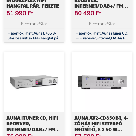
HANGFAL PÁR, FEKETE
INTERNET/DAB+/ FM
RÁDIÓ, CD-LEJÁTSZÓ,
51 990
Ft
80 490
Ft
WIFI, FEKETE
ElectronicStar
ElectronicStar
Hasonlók, mint Auna L766 3-
Hasonlók, mint Auna iTuner CD,
utas bassreflex HiFi hangfal pár,
HiFi receiver, internet/DAB+/ FM
fekete
rádió, CD-lejátszó, WiFi, fekete
AUNA ITUNER CD, HIFI
AUNA AV2-CD850BT, 4-
RECEIVER,
ZÓNÁS HIFI SZTEREÓ
INTERNET/DAB+/ FM
ERŐSÍTŐ, 8 X 50 W
RÁDIÓ, CD-LEJÁTSZÓ,
RMS, BLUETOOTH,