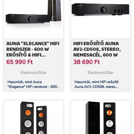
AUNA "ELEGANCE" HIFI
HIFI ERŐSÍTŐ AUNA
RENDSZER - 600 W
AV2-CD508, STEREO,
ERŐSÍTŐ & HIFI
NEMESACÉL, 600 W
HANGFALAK
65 990
Ft
38 690
Ft
ElectronicStar
ElectronicStar
Hasonlók, mint Auna
Hasonlók, mint HiFi erősítő
"Elegance" HiFi rendszer - 600
Auna AV2-CD508, stereo,
W erősítő & HiFi hangfalak
nemesacél, 600 W