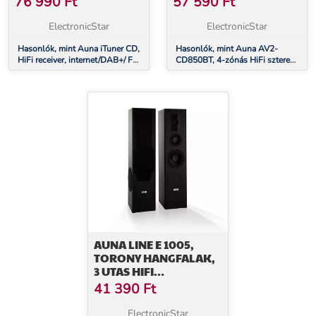
76 990
Ft
57 590
Ft
WIFI, EZÜST
USB, EZÜST
ElectronicStar
ElectronicStar
Hasonlók, mint Auna iTuner CD,
Hasonlók, mint Auna AV2-
HiFi receiver, internet/DAB+/ FM
CD850BT, 4-zónás HiFi sztereó
rádió, CD-lejátszó, WiFi, ezüst
erősítő, 8 x 50 W RMS,
bluetooth, USB, ezüst
AUNA LINE E 1005,
TORONY HANGFALAK,
3 UTAS HIFI
HANGFALAK, MAX. 700
41 390
Ft
W, FEKETE
ElectronicStar