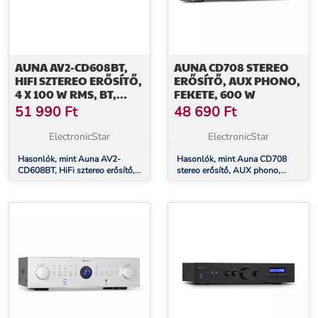
AUNA AV2-CD608BT,
AUNA CD708 STEREO
HIFI SZTEREO ERŐSÍTŐ,
ERŐSÍTŐ, AUX PHONO,
4 X 100 W RMS, BT,
FEKETE, 600 W
DIGITÁLIS OPTIKAI
51 990
Ft
48 690
Ft
BEMENET
ElectronicStar
ElectronicStar
Hasonlók, mint Auna AV2-
Hasonlók, mint Auna CD708
CD608BT, HiFi sztereo erősítő,
stereo erősítő, AUX phono,
4 x 100 W RMS, BT, digitális
fekete, 600 W
optikai bemenet