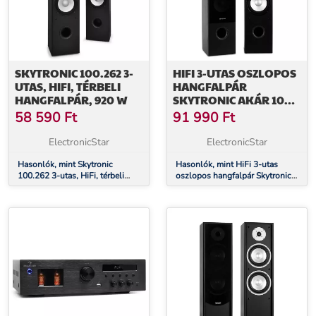
SKYTRONIC 100.262 3-
HIFI 3-UTAS OSZLOPOS
UTAS, HIFI, TÉRBELI
HANGFALPÁR
HANGFALPÁR, 920 W
SKYTRONIC AKÁR 1000
W
58 590
Ft
91 990
Ft
ElectronicStar
ElectronicStar
Hasonlók, mint Skytronic
Hasonlók, mint HiFi 3-utas
100.262 3-utas, HiFi, térbeli
oszlopos hangfalpár Skytronic
hangfalpár, 920 W
akár 1000 W