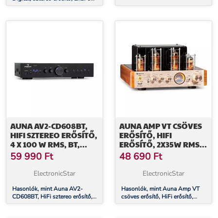
/ 4x85W RMS, AUX / phono /
koaxiális, diófa
AUNA AV2-CD608BT,
AUNA AMP VT CSÖVES
HIFI SZTEREO ERŐSÍTŐ,
ERŐSÍTŐ, HIFI
4 X 100 W RMS, BT,
ERŐSÍTŐ, 2X35W RMS,
DIGITÁLIS OPTIKAI
BT, OPT./COAX./AUX-IN
59 990
Ft
48 690
Ft
BEMENET, FEKETE
ElectronicStar
ElectronicStar
Hasonlók, mint Auna AV2-
Hasonlók, mint Auna Amp VT
CD608BT, HiFi sztereo erősítő,
csöves erősítő, HiFi erősítő,
4 x 100 W RMS, BT, digitális
2x35W RMS, BT,
optikai bemenet, fekete
Opt./Coax./AUX-In