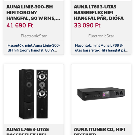
AUNA LINIE-300-BH
AUNA L766 3-UTAS
HIFI TORONY
BASSREFLEX HIFI
HANGFAL, 80 W RMS,
HANGFAL PÁR, DIÓFA
TÖLGYFA
41 690
Ft
33 090
Ft
ElectronicStar
ElectronicStar
Hasonlók, mint Auna Linie-300-
Hasonlók, mint Auna L766 3-
BH hifi torony hangfal, 80 W
utas bassreflex HiFi hangfal pár,
RMS, tölgyfa
diófa
AUNA L766 3-UTAS
AUNA ITUNER CD, HIFI
BASSREFLEX HIFI
RECEIVER,