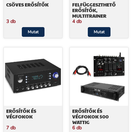
CSÖVES ERŐSÍTŐK
FELFÜGGESZTHETŐ
ERŐSÍTŐK,
MULTITRAINER
3 db
4 db
Mutat
Mutat
ERŐSÍTŐK ÉS
ERŐSÍTŐK ÉS
VÉGFOKOK
VÉGFOKOK 500
WATTIG
7 db
6 db