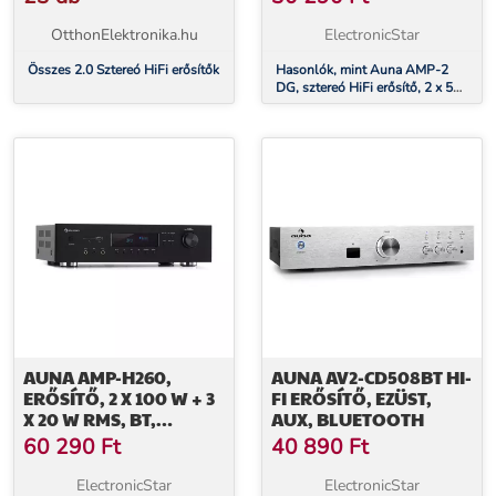
KOAXIÁLIS BEMENET
OtthonElektronika.hu
ElectronicStar
Összes 2.0 Sztereó HiFi erősítők
Hasonlók, mint Auna AMP-2
DG, sztereó HiFi erősítő, 2 x 50
W, RMS, BT/USB, digitális
optikai & koaxiális bemenet
AUNA AMP-H260,
AUNA AV2-CD508BT HI-
ERŐSÍTŐ, 2 X 100 W + 3
FI ERŐSÍTŐ, EZÜST,
X 20 W RMS, BT,
AUX, BLUETOOTH
OPT./KOAX. DIGITÁLIS
60 290
Ft
40 890
Ft
BEMENET, FEKETE
ElectronicStar
ElectronicStar