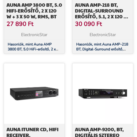
AUNA AMP 3800 BT, 5.0
AUNA AMP-218 BT,
HIFI-ERŐSÍTŐ, 2 X 120
DIGITAL-SURROUND
W + 3 X 50 W, RMS, BT
ERŐSÍTŐ, 5.1, 2 X 120 W,
3 X 50 W, RMS, BT, 2 X
27 890
Ft
30 090
Ft
MIKROFON
ElectronicStar
ElectronicStar
Hasonlók, mint Auna AMP
Hasonlók, mint Auna AMP-218
3800 BT, 5.0 HiFi-erősítő, 2 x
BT, Digital-Surround erősítő,
120 W + 3 x 50 W, RMS, BT
5.1, 2 x 120 W, 3 x 50 W, RMS,
BT, 2 x mikrofon
AUNA ITUNER CD, HIFI
AUNA AMP-9200, BT,
RECEIVER,
DIGITÁLIS SZTEREO