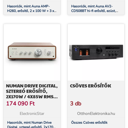
Hasonlók, mint Auna AMP-
Hasonlók, mint Auna AV2-
H260, erősítő, 2 x 100 W + 3 x
CD508BT hi-fi erősítő, ezüst,
20 W RMS, BT, opt./koax.
AUX, bluetooth
digitális bemenet, fekete
NUMAN DRIVE DIGITAL,
CSÖVES ERŐSÍTŐK
SZTEREÓ ERŐSÍTŐ,
2X170W / 4X85W RMS,
AUX / PHONO /
174 090
Ft
3 db
KOAXIÁLIS, DIÓFA
ElectronicStar
OtthonElektronika.hu
Hasonlók, mint Numan Drive
Összes Csöves erősítők
Digital, sztereó erősítő, 2x170W