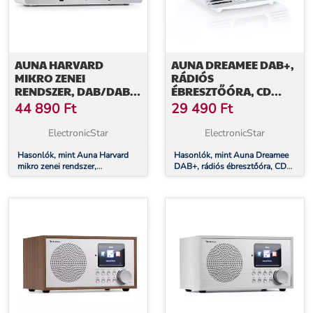
AUNA HARVARD
AUNA DREAMEE DAB+,
MIKRO ZENEI
RÁDIÓS
RENDSZER, DAB/DAB+,
ÉBRESZTŐÓRA, CD
FM TUNER, CD-
LEJÁTSZÓ, DAB+/FM,
44 890
Ft
29 490
Ft
LEJÁTSZÓ, USB TÖLTŐ,
CD-R/RW/MP3, AUX,
FEHÉR
RETRÓ, FEHÉR
ElectronicStar
ElectronicStar
Hasonlók, mint Auna Harvard
Hasonlók, mint Auna Dreamee
mikro zenei rendszer,
DAB+, rádiós ébresztőóra, CD
DAB/DAB+, FM tuner, CD-
lejátszó, DAB+/FM, CD-
lejátszó, USB töltő, fehér
R/RW/MP3, AUX, retró, fehér