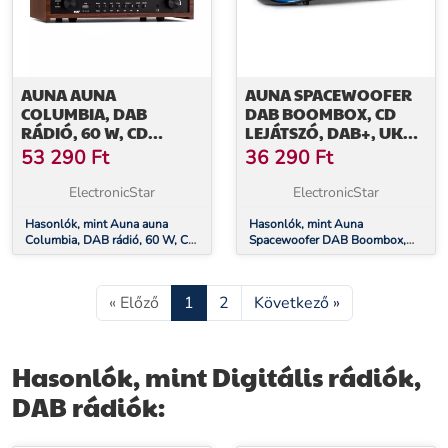
AUNA AUNA
AUNA SPACEWOOFER
COLUMBIA, DAB
DAB BOOMBOX, CD
RÁDIÓ, 60 W, CD
LEJÁTSZÓ, DAB+, UKW,
LEJÁTSZÓ, DAB+/UKW
BLUETOOTH,
53 290
Ft
36 290
Ft
TUNER, USB FELVÉTEL,
TÁVIRÁNYÍTÓ, LED
BLUETOOTH
ElectronicStar
ElectronicStar
Hasonlók, mint Auna auna
Hasonlók, mint Auna
Columbia, DAB rádió, 60 W, CD
Spacewoofer DAB Boombox,
lejátszó, DAB+/UKW tuner,
CD lejátszó, DAB+, UKW,
USB felvétel, Bluetooth
Bluetooth, távirányító, LED
« Előző
1
2
Következő »
Hasonlók, mint Digitális rádiók,
DAB rádiók: