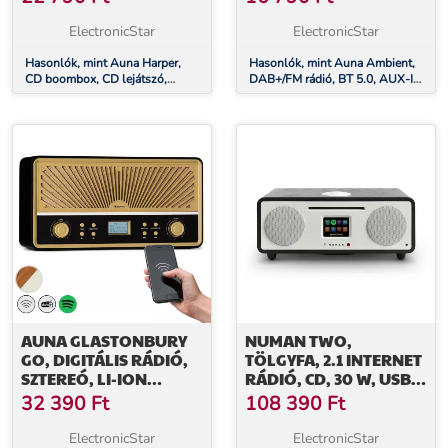
KAZETTÁK, FM, AUX,
ÉBRESZTŐÓRA
USB
IDŐZÍTŐVEL
ElectronicStar
ElectronicStar
Hasonlók, mint Auna Harper,
Hasonlók, mint Auna Ambient,
CD boombox, CD lejátszó,
DAB+/FM rádió, BT 5.0, AUX-In,
bluetooth, kazetták, FM, AUX,
LCD kijelző, Ébresztőóra
USB
időzítővel
AUNA GLASTONBURY
NUMAN TWO,
GO, DIGITÁLIS RÁDIÓ,
TÖLGYFA, 2.1 INTERNET
SZTEREÓ, LI-ION
RÁDIÓ, CD, 30 W, USB,
AKKUMULÁTOR, BT,
BLUETOOTH, SPOTIFY
32 390
Ft
108 390
Ft
DAB/UKW, MP3, USB,
CONNECT, DAB+,
LINE-IN
FEKETE TÖLGY
ElectronicStar
ElectronicStar