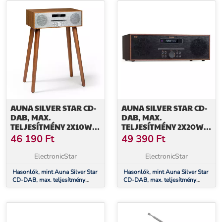
AUNA SILVER STAR CD-
AUNA SILVER STAR CD-
DAB, MAX.
DAB, MAX.
TELJESÍTMÉNY 2X10W,
TELJESÍTMÉNY 2X20W,
SLOT-IN CD LEJÁTSZÓ,
SLOT-IN CD LEJÁTSZÓ,
46 190
Ft
49 390
Ft
DAB+, BT, ALUMÍNIUM
DAB+, BT, ALUMÍNIUM
ElectronicStar
ElectronicStar
Hasonlók, mint Auna Silver Star
Hasonlók, mint Auna Silver Star
CD-DAB, max. teljesítmény
CD-DAB, max. teljesítmény
2x10W, Slot-in CD lejátszó,
2x20W, Slot-in CD lejátszó,
DAB+, BT, alumínium
DAB+, BT, alumínium