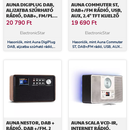
AUNA DIGIPLUG DAB,
AUNA COMMUTER ST,
ALJZATBA SZÚRHATÓ
DAB+/FM RÁDIÓ, USB,
RÁDIÓ, DAB+, FM/PLL,
AUX, 2.4" TFT KIJELZŐ
BT, LCD KIJELZŐ, FEHÉR
20 790
Ft
19 690
Ft
ElectronicStar
ElectronicStar
Hasonlók, mint Auna DigiPlug
Hasonlók, mint Auna Commuter
DAB, aljzatba szúrható rádió,
ST, DAB+/FM rádió, USB, AUX,
DAB+, FM/PLL, BT, LCD kijelző,
2.4" TFT kijelző
fehér
AUNA NESTOR, DAB +
AUNA SCALA VCD-IR,
RÁDIÓ, DAB +/FM, 2
INTERNET RÁDIÓ,