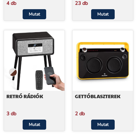
4 db
23 db
Mutat
Mutat
RETRÓ RÁDIÓK
GETTÓBLASZTEREK
3 db
2 db
Mutat
Mutat