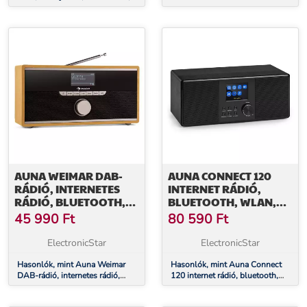
FM, LED diszkó fényeffektus,
Bluetooth hangszóró,
bluetooth, fekete
DAB/DAB+/FM, akku, LCD
AUNA WEIMAR DAB-
AUNA CONNECT 120
RÁDIÓ, INTERNETES
INTERNET RÁDIÓ,
RÁDIÓ, BLUETOOTH,
BLUETOOTH, WLAN,
DAB+, ÉBRESZTŐÓRA
DAB/DAB+, FM, RDS,
45 990
Ft
80 590
Ft
USB, AUX
ElectronicStar
ElectronicStar
Hasonlók, mint Auna Weimar
Hasonlók, mint Auna Connect
DAB-rádió, internetes rádió,
120 internet rádió, bluetooth,
bluetooth, DAB+, ébresztőóra
WLAN, DAB/DAB+, FM, RDS,
USB, AUX