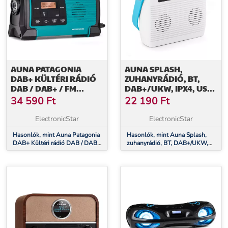
AUNA PATAGONIA
AUNA SPLASH,
DAB+ KÜLTÉRI RÁDIÓ
ZUHANYRÁDIÓ, BT,
DAB / DAB+ / FM
DAB+/UKW, IPX4, USB-
TÖLTÉS USB
PORT, FEJHALLGATÓ-
34 590
Ft
22 190
Ft
HAJTÓKARRAL SOS
CSATLAKOZÓ, USB-C,
RIASZTÓ VÍZÁLLÓ
AKKUMULÁTOR
ElectronicStar
ElectronicStar
Hasonlók, mint Auna Patagonia
Hasonlók, mint Auna Splash,
DAB+ Kültéri rádió DAB / DAB+
zuhanyrádió, BT, DAB+/UKW,
/ FM Töltés USB hajtókarral SOS
IPX4, USB-port, fejhallgató-
Riasztó Vízálló
csatlakozó, USB-C, akkumulátor