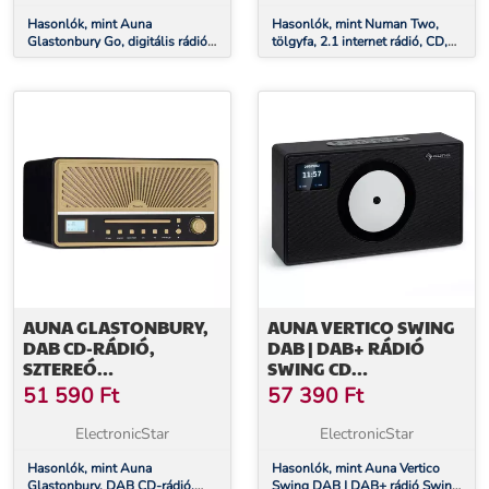
Hasonlók, mint Auna
Hasonlók, mint Numan Two,
Glastonbury Go, digitális rádió,
tölgyfa, 2.1 internet rádió, CD,
sztereó, Li-Ion akkumulátor, BT,
30 W, USB, bluetooth, Spotify
DAB/UKW, MP3, USB, Line-In
Connect, DAB+, fekete tölgy
AUNA GLASTONBURY,
AUNA VERTICO SWING
DAB CD-RÁDIÓ,
DAB | DAB+ RÁDIÓ
SZTEREÓ
SWING CD
HANGSZÓRÓK, BT,
LEJÁTSZÓVAL |
51 590
Ft
57 390
Ft
DAB/UWK, MP3, USB,
FM/DAB+ | AUX | BT |
LINE-IN
USB
ElectronicStar
ElectronicStar
Hasonlók, mint Auna
Hasonlók, mint Auna Vertico
Glastonbury, DAB CD-rádió,
Swing DAB | DAB+ rádió Swing