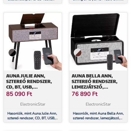
sztereó hangszórók, BT,
CD lejátszóval | FM/DAB+ |
DAB/UWK, MP3, USB, Line-In
AUX | BT | USB
AUNA JULIE ANN,
AUNA BELLA ANN,
SZTEREÓ RENDSZER,
SZTEREÓ RENDSZER,
CD, BT, USB,
LEMEZJÁTSZÓ,
DAB+/UKW, AUX-IN
DAB+/UKW RÁDIÓ,
85 090
Ft
76 890
Ft
USB, BLUETOOTH
ElectronicStar
ElectronicStar
Hasonlók, mint Auna Julie Ann,
Hasonlók, mint Auna Bella Ann,
sztereó rendszer, CD, BT, USB,
sztereó rendszer, lemezjátszó,
DAB+/UKW, AUX-In
DAB+/UKW rádió, USB,
bluetooth