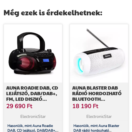
Még ezek is érdekelhetnek:
AUNA ROADIE DAB, CD
AUNA BLASTER DAB
LEJÁTSZÓ, DAB/DAB+,
RÁDIÓ HORDOZHATÓ
FM, LED DISZKÓ
BLUETOOTH
FÉNYEFFEKTUS,
HANGSZÓRÓ,
29 690
Ft
18 190
Ft
BLUETOOTH, FEKETE
DAB/DAB+/FM, AKKU,
LCD
ElectronicStar
ElectronicStar
Hasonlók, mint Auna Roadie
Hasonlók, mint Auna Blaster
DAB, CD lejátszó, DAB/DAB+,
DAB rádió hordozható