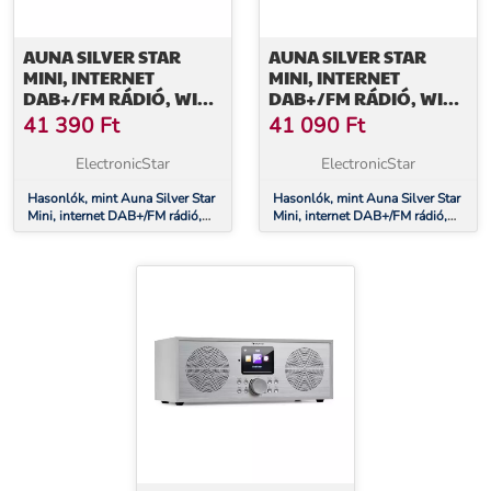
AUNA SILVER STAR
AUNA SILVER STAR
MINI, INTERNET
MINI, INTERNET
DAB+/FM RÁDIÓ, WIFI,
DAB+/FM RÁDIÓ, WIFI,
BT, DAB+/FM, TÖLGYFA
BT, DAB+/FM, FEHÉR
41 390
Ft
41 090
Ft
ElectronicStar
ElectronicStar
Hasonlók, mint Auna Silver Star
Hasonlók, mint Auna Silver Star
Mini, internet DAB+/FM rádió,
Mini, internet DAB+/FM rádió,
WiFi, BT, DAB+/FM, tölgyfa
WiFi, BT, DAB+/FM, fehér