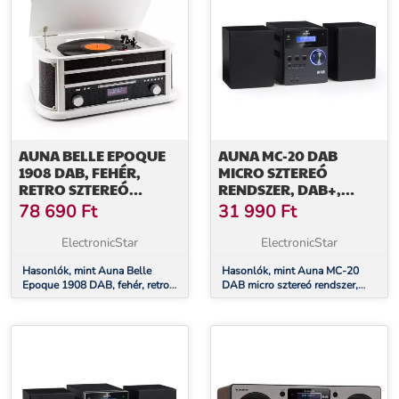
AUNA BELLE EPOQUE
AUNA MC-20 DAB
1908 DAB, FEHÉR,
MICRO SZTEREÓ
RETRO SZTEREÓ
RENDSZER, DAB+,
RENDSZER,
BLUETOOTH,
78 690
Ft
31 990
Ft
GRAMOFON, DAB+
TÁVIRÁNYÍTÓ, FEKETE
ElectronicStar
ElectronicStar
Hasonlók, mint Auna Belle
Hasonlók, mint Auna MC-20
Epoque 1908 DAB, fehér, retro
DAB micro sztereó rendszer,
sztereó rendszer, gramofon,
DAB+, bluetooth, távirányító,
DAB+
fekete