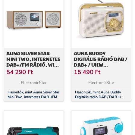
AUNA SILVER STAR
AUNA BUDDY
MINI TWO, INTERNETES
DIGITÁLIS RÁDIÓ DAB /
DAB+/FM RÁDIÓ, WIFI,
DAB+ / UKW
BT, TWS HANGSZÓRÓ
BLUETOOTH 5.0 AUX
54 290
Ft
15 490
Ft
1AH ELEM MOBIL
RETRO
ElectronicStar
ElectronicStar
Hasonlók, mint Auna Silver Star
Hasonlók, mint Auna Buddy
Mini Two, internetes DAB+/FM
Digitális rádió DAB / DAB+ /
rádió, WiFi, BT, TWS hangszóró
UKW Bluetooth 5.0 AUX 1Ah
elem Mobil retro