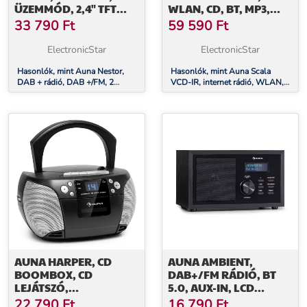
ÜZEMMÓD, 2,4" TFT
WLAN, CD, BT, MP3,
SZÍNES KIJELZŐ, BARNA
DAB+, FM RÁDIÓ
33 790
Ft
59 590
Ft
ElectronicStar
ElectronicStar
Hasonlók, mint Auna Nestor,
Hasonlók, mint Auna Scala
DAB + rádió, DAB +/FM, 2
VCD-IR, internet rádió, WLAN,
üzemmód, 2,4" TFT színes
CD, BT, MP3, DAB+, FM rádió
kijelző, barna
AUNA HARPER, CD
AUNA AMBIENT,
BOOMBOX, CD
DAB+/FM RÁDIÓ, BT
LEJÁTSZÓ,
5.0, AUX-IN, LCD
BLUETOOTH,
KIJELZŐ,
22 790
Ft
16 790
Ft