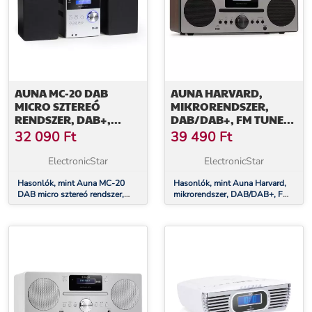
AUNA MC-20 DAB
AUNA HARVARD,
MICRO SZTEREÓ
MIKRORENDSZER,
RENDSZER, DAB+,
DAB/DAB+, FM TUNER,
BLUETOOTH,
CD LEJÁTSZÓ,
32 090
Ft
39 490
Ft
TÁVIRÁNYÍTÓ, EZÜST
FELTÖLTÉS USB-VEL,
DIÓFA
ElectronicStar
ElectronicStar
Hasonlók, mint Auna MC-20
Hasonlók, mint Auna Harvard,
DAB micro sztereó rendszer,
mikrorendszer, DAB/DAB+, FM
DAB+, bluetooth, távirányító,
tuner, CD lejátszó, feltöltés
ezüst
USB-vel, diófa