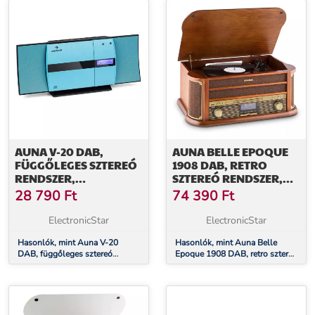
AUNA V-20 DAB,
AUNA BELLE EPOQUE
FÜGGŐLEGES SZTEREÓ
1908 DAB, RETRO
RENDSZER,
SZTEREÓ RENDSZER,
BLUETOOTH, NFC, CD,
LEMEZJÁTSZÓ, DAB+
28 790
Ft
74 390
Ft
MP3, USB, DAB+ ÉS
UKW TUNER
ElectronicStar
ElectronicStar
Hasonlók, mint Auna V-20
Hasonlók, mint Auna Belle
DAB, függőleges sztereó
Epoque 1908 DAB, retro sztereó
rendszer, bluetooth, NFC, CD,
rendszer, lemezjátszó, DAB+
MP3, USB, DAB+ és UKW tuner