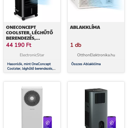
ONECONCEPT
ABLAKKLÍMA
COOLSTER, LÉGHŰTŐ
BERENDEZÉS,
VENTILÁTOR,
44 190
Ft
1 db
IONIZÁTOR, 60 W, 320
M³/H , 4 LITERES
ElectronicStar
OtthonElektronika.hu
TARTÁLY, FEKETE
Hasonlók, mint OneConcept
Összes Ablakklíma
Coolster, léghűtő berendezés,
ventilátor, ionizátor, 60 W, 320
m³/h , 4 literes tartály, fekete