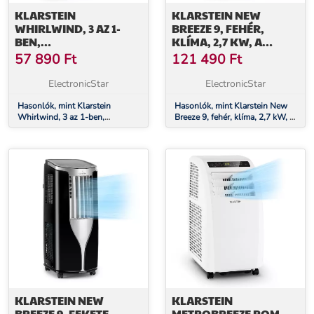
KLARSTEIN
KLARSTEIN NEW
WHIRLWIND, 3 AZ 1-
BREEZE 9, FEHÉR,
BEN,
KLÍMA, 2,7 KW, A
KLÍMABERENDEZÉS,
ENERGIAHATÉKONYSÁGI
57 890
Ft
121 490
Ft
VENTILÁTOR,
OSZTÁLY, TÁVIRÁNYÍTÓ
LÉGHŰTŐ, PÁRÁSÍTÓ,
ElectronicStar
ElectronicStar
5.5L, 110W
Hasonlók, mint Klarstein
Hasonlók, mint Klarstein New
Whirlwind, 3 az 1-ben,
Breeze 9, fehér, klíma, 2,7 kW, A
klímaberendezés, ventilátor,
energiahatékonysági osztály,
léghűtő, párásító, 5.5l, 110W
távirányító
KLARSTEIN NEW
KLARSTEIN
BREEZE 9, FEKETE,
METROBREEZE ROM