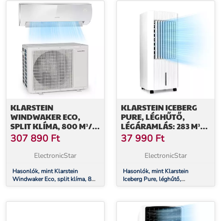
távirányító
KLARSTEIN
KLARSTEIN ICEBERG
WINDWAKER ECO,
PURE, LÉGHŰTŐ,
SPLIT KLÍMA, 800 M³/
LÉGÁRAMLÁS: 283 M³/
Ó, 18.000 BTU/Ó (5274
Ó, 65 W, TARTÁLY: 5
307 890
Ft
37 990
Ft
W), A++
LITER
ElectronicStar
ElectronicStar
Hasonlók, mint Klarstein
Hasonlók, mint Klarstein
Windwaker Eco, split klíma, 800
Iceberg Pure, léghűtő,
m³/ó, 18.000 btu/ó (5274 W),
légáramlás: 283 m³/ó, 65 W,
A++
tartály: 5 liter