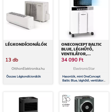
LÉGKONDÍCIONÁLÓK
ONECONCEPT BALTIC
BLUE, LÉGHŰTŐ,
VENTILÁTOR,
TÁVIRÁNYÍTÓ, 65 W,
13 db
34 090
Ft
400M³/H
OtthonElektronika.hu
ElectronicStar
Összes Légkondícionálók
Hasonlók, mint OneConcept
Baltic Blue, léghűtő, ventilátor,
távirányító, 65 W, 400m³/h