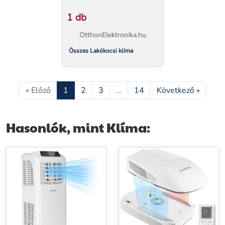
1 db
OtthonElektronika.hu
Összes Lakókocsi klíma
« Előző
1
2
3
…
14
Következő »
Hasonlók, mint Klíma: