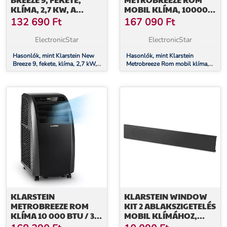
KLÍMA, 2,7 KW, A
MOBIL KLÍMA, 10000
ENERGIAHATÉKONYSÁGI
BTU, A+ OSZTÁLY,
132 690
Ft
167 090
Ft
OSZTÁLY, TÁVIRÁNYÍTÓ
TÁVIRÁNYÍTÓ, FEHÉR
ElectronicStar
ElectronicStar
Hasonlók, mint Klarstein New
Hasonlók, mint Klarstein
Breeze 9, fekete, klíma, 2,7 kW,
Metrobreeze Rom mobil klíma,
A energiahatékonysági osztály,
10000 BTU, A+ osztály,
távirányító
távirányító, fehér
KLARSTEIN
KLARSTEIN WINDOW
METROBREEZE ROM
KIT 2 ABLAKSZIGETELÉS
KLÍMA 10 000 BTU / 3,0
MOBIL KLÍMÁHOZ,
KW EEC A+
TOLÓABLAKRA, PVC