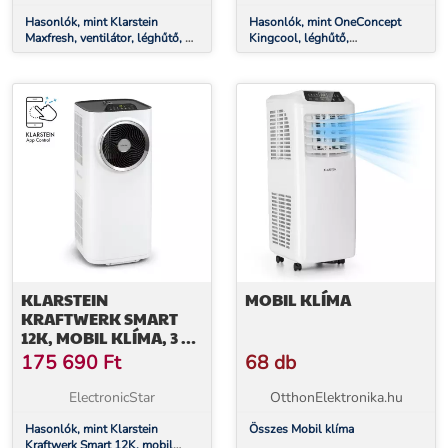
Hasonlók, mint Klarstein
Hasonlók, mint OneConcept
Maxfresh, ventilátor, léghűtő, 4
Kingcool, léghűtő,
v 1, 6L, 65W, távirányító, 2 x
klímaberendezés, ventilátor,
jégcsomag
ionizátor, szürke
KLARSTEIN
MOBIL KLÍMA
KRAFTWERK SMART
12K, MOBIL KLÍMA, 3 AZ
1-BEN, 12 000 BTU,
175 690
Ft
68 db
IRÁNYÍTÁS
ALKALMAZÁS ÁLTAL,
ElectronicStar
OtthonElektronika.hu
FEHÉR
Hasonlók, mint Klarstein
Összes Mobil klíma
Kraftwerk Smart 12K, mobil