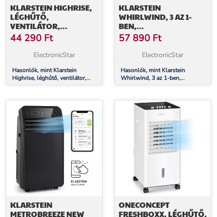
KLARSTEIN HIGHRISE,
KLARSTEIN
LÉGHŰTŐ,
WHIRLWIND, 3 AZ 1-
VENTILÁTOR,
BEN,
PÁRÁSÍTÓ, JÉGAKKU,
KLÍMABERENDEZÉS,
44 290
Ft
57 890
Ft
40 W, 2,5 L
VENTILÁTOR,
LÉGHŰTŐ, PÁRÁSÍTÓ,
ElectronicStar
ElectronicStar
5.5L, 110W
Hasonlók, mint Klarstein
Hasonlók, mint Klarstein
Highrise, léghűtő, ventilátor,
Whirlwind, 3 az 1-ben,
párásító, jégakku, 40 W, 2,5 l
klímaberendezés, ventilátor,
léghűtő, párásító, 5.5l, 110W
KLARSTEIN
ONECONCEPT
METROBREEZE NEW
FRESHBOXX, LÉGHŰTŐ,