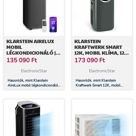
KLARSTEIN AIRELUX
KLARSTEIN
MOBIL
KRAFTWERK SMART
LÉGKONDICIONÁLÓ |
12K, MOBIL KLÍMA, 12
9000 BTU | 31 CM | 33 M²
000 BTU, IRÁNYÍTÁS
135 090
Ft
173 090
Ft
| A ENERGIAOSZTÁLY
ALKALMAZÁS ÁLTAL,
ANTRACIT
ElectronicStar
ElectronicStar
Hasonlók, mint Klarstein
Hasonlók, mint Klarstein
AireLux mobil légkondicionáló |
Kraftwerk Smart 12K, mobil
9000 BTU | 31 cm | 33 m² | A
klíma, 12 000 BTU, irányítás
energiaosztály
alkalmazás által, antracit