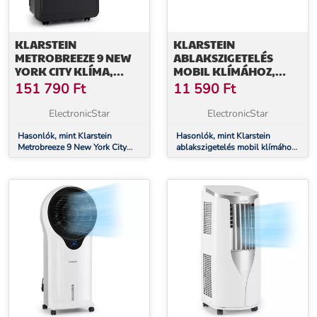
KLARSTEIN
KLARSTEIN
METROBREEZE 9 NEW
ABLAKSZIGETELÉS
YORK CITY KLÍMA,
MOBIL KLÍMÁHOZ,
2600W, 9000 BTU/H,
TOLÓABLAKRA
151 790
Ft
11 590
Ft
IDŐZÍTŐ, FEKETE
RÖGZÍTÉS, PVC
ElectronicStar
ElectronicStar
Hasonlók, mint Klarstein
Hasonlók, mint Klarstein
Metrobreeze 9 New York City
ablakszigetelés mobil klímához,
klíma, 2600W, 9000 BTU/h,
tolóablakra rögzítés, PVC
időzítő, fekete