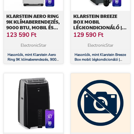
KLARSTEIN AERO RING
KLARSTEIN BREEZE
9K KLÍMABERENDEZÉS,
BOX MOBIL
9000 BTU, MOBIL ÉS
LÉGKONDICIONÁLÓ |
OKOS, MAX. 31 M²
11000 BTU | 32 CM | 51
123 590
Ft
129 590
Ft
HANGVEZÉRLÉSSEL
M² | A ENERGIAOSZTÁLY
ElectronicStar
ElectronicStar
Hasonlók, mint Klarstein Aero
Hasonlók, mint Klarstein Breeze
Ring 9K klímaberendezés, 9000
Box mobil légkondicionáló |
BTU, mobil és okos, max. 31 m²
11000 BTU | 32 cm | 51 m² | A
hangvezérléssel
energiaosztály