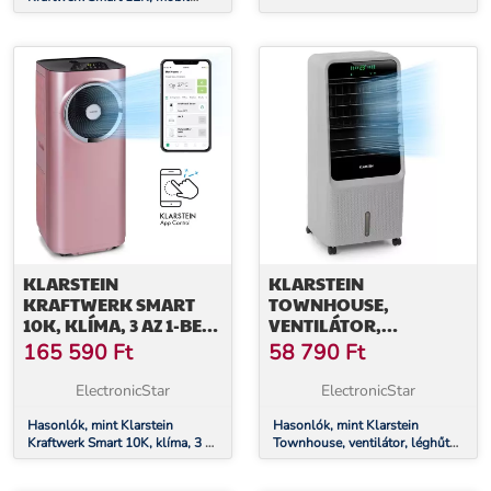
klíma, 3 az 1-ben, 12 000 BTU,
irányítás alkalmazás által, fehér
KLARSTEIN
KLARSTEIN
KRAFTWERK SMART
TOWNHOUSE,
10K, KLÍMA, 3 AZ 1-BEN,
VENTILÁTOR,
10 000 BTU, VEZÉRLÉS
LÉGHŰTŐ, 7 L, 110 W,
165 590
Ft
58 790
Ft
ALKALMAZÁSON
TÁVIRÁNYÍTÓ, 2 X
KERESZTÜL,
HŰTŐKÉSZLET
ElectronicStar
ElectronicStar
TÁVIRÁNYÍTÓ
Hasonlók, mint Klarstein
Hasonlók, mint Klarstein
Kraftwerk Smart 10K, klíma, 3 az
Townhouse, ventilátor, léghűtő,
1-ben, 10 000 BTU, vezérlés
7 l, 110 W, távirányító, 2 x
alkalmazáson keresztül,
hűtőkészlet