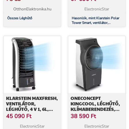
TÁVIRÁNYÍTÓ, 5X
HŰTŐDOBOZ
OtthonElektronika.hu
ElectronicStar
Összes Léghűtő
Hasonlók, mint Klarstein Polar
Tower Smart, ventilátor,
léghűtő, 7L, 85W, távirányító,
5x hűtődoboz
KLARSTEIN MAXFRESH,
ONECONCEPT
VENTILÁTOR,
KINGCOOL, LÉGHŰTŐ,
LÉGHŰTŐ, 4 V 1, 6L,
KLÍMABERENDEZÉS,
65W, TÁVIRÁNYÍTÓ, 2 X
VENTILÁTOR,
45 090
Ft
38 590
Ft
JÉGCSOMAG
IONIZÁTOR, SZÜRKE
ElectronicStar
ElectronicStar