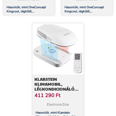
Hasonlók, mint OneConcept
Hasonlók, mint OneConcept
Kingcool, léghűtő,
Kingcool, léghűtő,
klímaberendezés, ventilátor,
klímaberendezés, ventilátor,
ionizátor, fekete/ezüst
ionizátor, szürke
KLARSTEIN
KLIMAMOBIL,
LÉGKONDICIONÁLÓ
LAKÓKOCSIBA, FEHÉR,
411 290
Ft
RV KLÍMABERENDEZÉS,
TETŐRE SZERELHETŐ
ElectronicStar
LÉGKONDICIONÁLÁS,
2,5/2,2 KW, JELZŐFÉNY,
Hasonlók, mint Klarstein