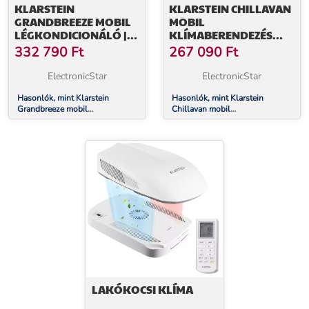
KLARSTEIN
KLARSTEIN CHILLAVAN
GRANDBREEZE MOBIL
MOBIL
LÉGKONDICIONÁLÓ |
KLÍMABERENDEZÉS
16000 BTU | 40 CM | 82
LAKÓAUTÓKHOZ |
332 790
Ft
267 090
Ft
M² | A
5000 BTU | 33 CM | 20 M²
ENERGIAHATÉKONYSÁGI
| A ENERGIAOSZTÁLY | A
ElectronicStar
ElectronicStar
OSZTÁLY
ENERGIAOSZTÁLY
Hasonlók, mint Klarstein
Hasonlók, mint Klarstein
Grandbreeze mobil
Chillavan mobil
légkondicionáló | 16000 BTU |
klímaberendezés lakóautókhoz |
40 cm | 82 m² | A
5000 BTU | 33 cm | 20 m² | A
energiahatékonysági osztály
energiaosztály | A
energiaosztály
LAKÓKOCSI KLÍMA