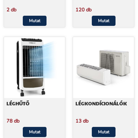
2 db
120 db
Mutat
Mutat
LÉGHŰTŐ
LÉGKONDÍCIONÁLÓK
78 db
13 db
Mutat
Mutat