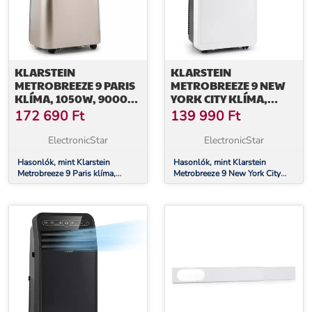
KLARSTEIN
KLARSTEIN
METROBREEZE 9 PARIS
METROBREEZE 9 NEW
KLÍMA, 1050W, 9000
YORK CITY KLÍMA,
BTU/H, IDŐZÍTŐ,
2600W, 9000 BTU/H,
172 690
Ft
139 990
Ft
BRONZ
IDŐZÍTŐ, FEHÉR
ElectronicStar
ElectronicStar
Hasonlók, mint Klarstein
Hasonlók, mint Klarstein
Metrobreeze 9 Paris klíma,
Metrobreeze 9 New York City
1050W, 9000 BTU/h, időzítő,
klíma, 2600W, 9000 BTU/h,
bronz
időzítő, fehér