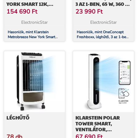
YORK SMART 12K,
3 AZ 1-BEN, 65 W, 360 M³
MOBIL KLÍMA, 12000
/ ÓRA, 3 FOKOZATÚ
154 690
Ft
23 990
Ft
BTU / 3,5 KW, A
LÉGÁRAMLÁS, FEHÉR
ENERGIAOSZTÁLY,
ElectronicStar
ElectronicStar
TÁVIRÁNYÍTÓ
Hasonlók, mint Klarstein
Hasonlók, mint OneConcept
Metrobreeze New York Smart
Freshboxx, léghűtő, 3 az 1-ben,
12k, mobil klíma, 12000 BTU /
65 W, 360 m³ / óra, 3 fokozatú
3,5 kW, A energiaosztály,
légáramlás, fehér
távirányító
LÉGHŰTŐ
KLARSTEIN POLAR
TOWER SMART,
VENTILÁTOR,
LÉGHŰTŐ, 7L, 85W,
78 db
67 690
Ft