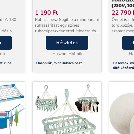
(230V, 1
1 190
Ft
22 790
180
Ruhacsipesz Segítse a mindennapi
Önnel is el
i
ruhaszárítást egy színes
törölközője
oldás a
ruhacsipeszkészlettel. Modern és
száradt meg,
a
stílusos kialakításuk frissességet
volna rá? Ez
rkélyen
k
és szórakozást hoz otthonába. A
Részletek
ruhaszárítóv
 áll,
ruhacsipesz főbb jellemzői ...
törölközők,
t bizt...
mik
HasznosHolmik
száradását. 
Ha
ti ruha
Hasonlók, mint Ruhacsipesz
Hasonlók, mi
törölközőszá