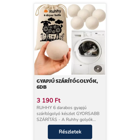
GYAPJÚ SZÁRÍTÓGOLYÓK,
6DB
3 190
Ft
RUHHY 6 darabos gyapjú
szárítógolyó készlet GYORSABB
SZÁRÍTÁS - A Ruhhy golyók
szétválasztják a ruhákat a dobban,
felgyorsítják a légáramlást,
Részletek
ezáltal akár 30%-kal lerövidítve a