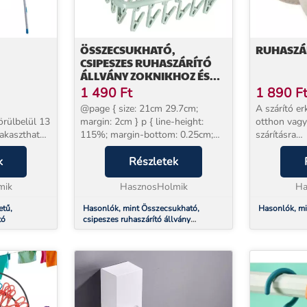
ÖSSZECSUKHATÓ,
RUHASZÁ
CSIPESZES RUHASZÁRÍTÓ
ÁLLVÁNY ZOKNIKHOZ ÉS
FEHÉRNEMŰKHÖZ - KÉK
1 490
Ft
1 890
F
@page { size: 21cm 29.7cm;
A szárító er
örülbelül 13
margin: 2cm } p { line-height:
otthon vagy
 akasztható
115%; margin-bottom: 0.25cm;
szárításra
lépítése
background: transparent } A
szolgál. Tö
ó
k
megfelelő fehérnemű- és
Részletek
mosáshoz. Aj
m átmérőjű
zokniszárító minden háztartásban
erkélyre aka
mik
nélkülözhetetlen ter...
HasznosHolmik
karokkal felszerel
Ha
felsz...
etű,
Hasonlók, mint Összecsukható,
Hasonlók, mi
tó
csipeszes ruhaszárító állvány
zoknikhoz és fehérneműkhöz - kék