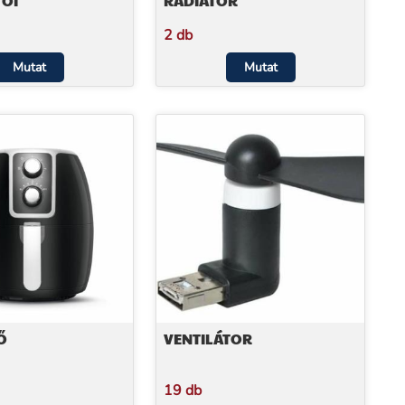
TŐI
RADIÁTOR
2 db
Mutat
Mutat
Ő
VENTILÁTOR
19 db