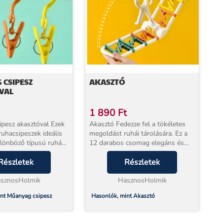
 CSIPESZ
AKASZTÓ
VAL
1 890
Ft
sz akasztóval Ezek
Akasztó Fedezze fel a tökéletes
uhacsipeszek ideális
megoldást ruhái tárolására. Ez a
ülönböző típusú ruhák
12 darabos csomag elegáns és
z. Praktikus horoggal
praktikus módot kínál a ruhatárad
zerelve, aminek
Részletek
rendszerezésére. Kiváló
Részletek
n szilárdan rögzítheti
minőségű kivitelezés: Az erős és
sznosHolmik
ta...
HasznosHolmik
nt Műanyag csipesz
Hasonlók, mint Akasztó