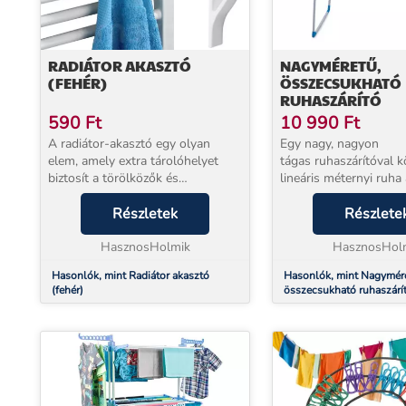
RADIÁTOR AKASZTÓ
NAGYMÉRETŰ,
(FEHÉR)
ÖSSZECSUKHATÓ
RUHASZÁRÍTÓ
590
Ft
10 990
Ft
A radiátor-akasztó egy olyan
Egy nagy, nagyon
elem, amely extra tárolóhelyet
tágas ruhaszárítóval k
biztosít a törölközők és
lineáris méternyi ruha
mosogatórongyok számára.
fel. A szárító stabil fe
Helyet takarít meg, és felgyorsítja
Részletek
megvédi a szélben val
Részlete
a nedves törölközők, köntösök,
felborulástól. Az 1 c
fehérneműk, flanelingek...
HasznosHolmik
tömör rudak nem haj...
HasznosHol
Hasonlók, mint Radiátor akasztó
Hasonlók, mint Nagymér
(fehér)
összecsukható ruhaszárí