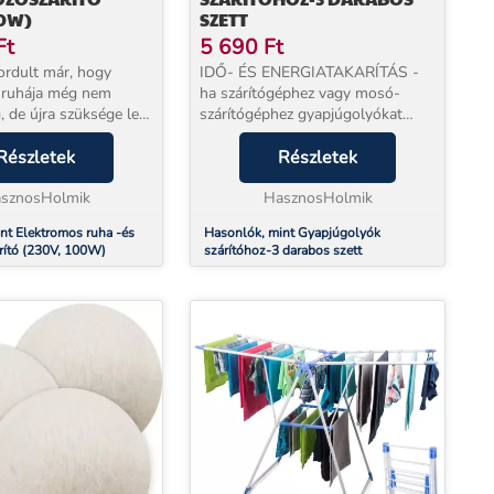
00W)
SZETT
Ft
5 690
Ft
fordult már, hogy
IDŐ- ÉS ENERGIATAKARÍTÁS -
, ruhája még nem
ha szárítógéphez vagy mosó-
 de újra szüksége lett
szárítógéphez gyapjúgolyókat
zel a kinyitható
használ, időt és energiát takarít
al elősegítheti a
Részletek
meg = akár 25%-kal lerövidíti a
Részletek
 ruhák gyors
szárítási folyamatot, hiszen a
Egyszerűen ak...
sznosHolmik
golyók gyapjúja f...
HasznosHolmik
nt Elektromos ruha -és
Hasonlók, mint Gyapjúgolyók
rító (230V, 100W)
szárítóhoz-3 darabos szett