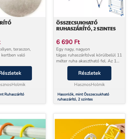
RÍTÓ
ÖSSZECSUKHATÓ
RUHASZÁRÍTÓ, 2 SZINTES
t
6 690
Ft
kélyen, teraszon,
Egy nagy, nagyon
 kertben való
tágas ruhaszárítóval körülbelül 11
méter ruha akasztható fel. Az 1
kéletes mindennapi
cm átmérőjű tömör rudak nem
tóra, radiátorra,
Részletek
hajlanak meg, így elviselik a
Részletek
sztható állítható
nedves ruhanemű nagy súlyát. A
t. Fedőkkel
sznosHolmik
szárító 2 függetl...
HasznosHolmik
nt Ruhaszárító
Hasonlók, mint Összecsukható
ruhaszárító, 2 szintes