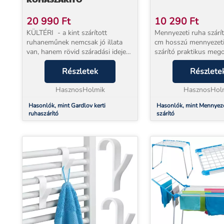
20 990
Ft
10 290
Ft
KÜLTÉRI - a kint szárított
Mennyezeti ruha szárító A 
ruhaneműnek nemcsak jó illata
cm hosszú mennyezet
van, hanem rövid száradási ideje
szárító praktikus meg
is. A kerti szárító kiválóan
ruhanemű szárítására 
alkalmas nagy és kis
Részletek
fürdőszobában és az e
Részlete
ruhaneműkhöz. Kialakításának és
egyaránt. 5 erős rúdból
tartórendszereinek köszö...
HasznosHolmik
amelyek elegendő helye
HasznosHol
Hasonlók, mint Gardlov kerti
Hasonlók, mint Mennyeze
ruhaszárító
szárító