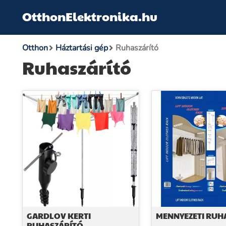
OtthonElektronika.hu
Otthon
Háztartási gép
Ruhaszárító
Ruhaszárító
GARDLOV KERTI
MENNYEZETI RUH
RUHASZÁRÍTÓ