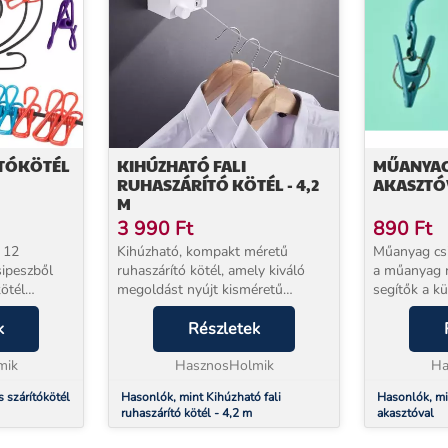
ÍTÓKÖTÉL
KIHÚZHATÓ FALI
MŰANYAG
RUHASZÁRÍTÓ KÖTÉL - 4,2
AKASZTÓ
M
3 990
Ft
890
Ft
 12
Kihúzható, kompakt méretű
Műanyag csipe
ruhaszárító kötél, amely kiváló
a műanyag r
kötél
megoldást nyújt kisméretű
segítők a k
k otthon és
helyiségekben történő
szárításáho
. A tartós,
k
teregetésre. A szemközti falakra
Részletek
vannak fels
felszerelhető egységek közé
köszönhetőe
él tök...
mik
kihúzható és rögzíthető a kötél. ...
HasznosHolmik
a ruhá...
Ha
Hasonlók, mint Kihúzható fali
Hasonlók, mi
ruhaszárító kötél - 4,2 m
akasztóval