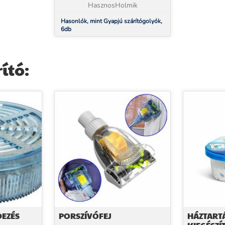
szárítási időt ,...
HasznosHolmik
Hasonlók, mint Gyapjú szárítógolyók,
6db
ító:
DEZÉS
PORSZÍVÓFEJ
HÁZTARTÁ