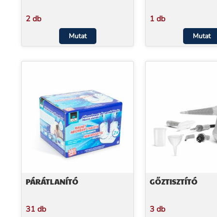
2 db
1 db
Mutat
Mutat
PÁRÁTLANÍTÓ
GŐZTISZTÍTÓ
31 db
3 db