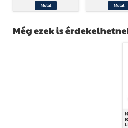
Mutat
Mutat
Még ezek is érdekelhetne
K
R
L