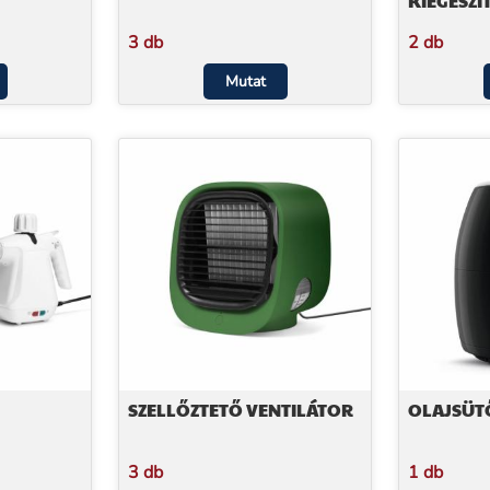
KIEGÉSZÍ
3 db
2 db
Mutat
SZELLŐZTETŐ VENTILÁTOR
OLAJSÜT
3 db
1 db