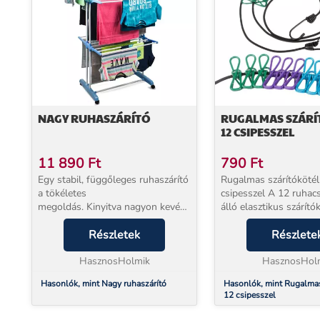
NAGY RUHASZÁRÍTÓ
RUGALMAS SZÁR
12 CSIPESSZEL
11 890
Ft
790
Ft
Egy stabil, függőleges ruhaszárító
Rugalmas szárítókötél
a tökéletes
csipesszel A 12 ruhacsipeszből
megoldás. Kinyitva nagyon kevés
álló elasztikus szárító
helyet foglal, és a ruhaszárítási
nélkülözhetetlen kellé
terület körülbelül 17 lineáris
Részletek
turistautakon egyaránt
Részlete
méter. Ezen kívül két rögzített
rugalmas
karral rendelkezi...
HasznosHolmik
anyagokból készült köt
HasznosHol
Hasonlók, mint Nagy ruhaszárító
Hasonlók, mint Rugalmas szárítókötél
12 csipesszel