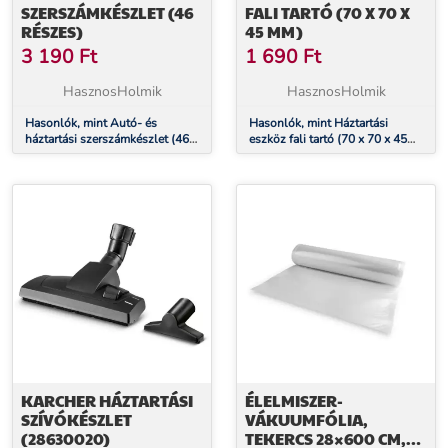
SZERSZÁMKÉSZLET (46
FALI TARTÓ (70 X 70 X
RÉSZES)
45 MM)
3 190
Ft
1 690
Ft
HasznosHolmik
HasznosHolmik
Hasonlók, mint Autó- és
Hasonlók, mint Háztartási
háztartási szerszámkészlet (46
eszköz fali tartó (70 x 70 x 45
részes)
mm)
KARCHER HÁZTARTÁSI
ÉLELMISZER-
SZÍVÓKÉSZLET
VÁKUUMFÓLIA,
(28630020)
TEKERCS 28×600 CM,