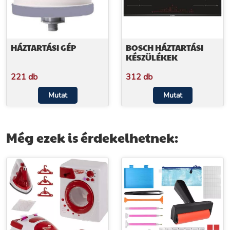
HÁZTARTÁSI GÉP
BOSCH HÁZTARTÁSI
KÉSZÜLÉKEK
221 db
312 db
Mutat
Mutat
Még ezek is érdekelhetnek: