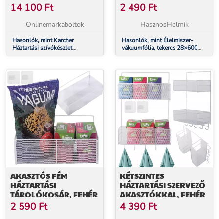
ÁTLÁTSZÓ, HÁZTARTÁSI
14 100
Ft
2 490
Ft
ÉS KERESKEDELMI
HASZNÁLATRA
Onlinemarkaboltok
HasznosHolmik
Hasonlók, mint Karcher
Hasonlók, mint Élelmiszer-
Háztartási szívókészlet
vákuumfólia, tekercs 28×600
(28630020)
cm, átlátszó, háztartási és
kereskedelmi használatra
AKASZTÓS FÉM
KÉTSZINTES
HÁZTARTÁSI
HÁZTARTÁSI SZERVEZŐ
TÁROLÓKOSÁR, FEHÉR
AKASZTÓKKAL, FEHÉR
2 590
Ft
4 390
Ft