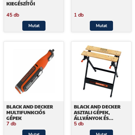
KIEGÉSZÍTŐI
45 db
1 db
Mutat
Mutat
BLACK AND DECKER
BLACK AND DECKER
MULTIFUNKCIÓS
ASZTALI GÉPEK,
GÉPEK
ÁLLVÁNYOK ÉS
MUNKAPADOK
7 db
5 db
Mutat
Mutat