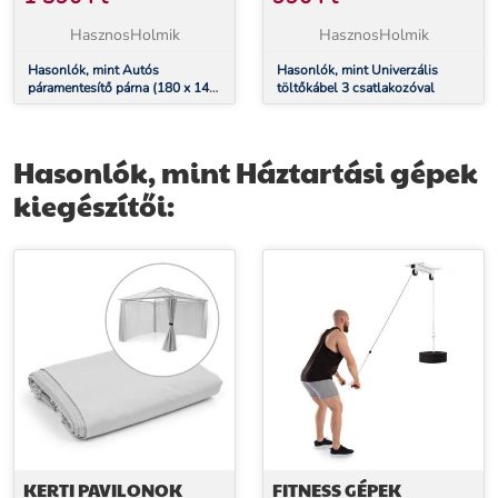
HasznosHolmik
HasznosHolmik
Hasonlók, mint Autós
Hasonlók, mint Univerzális
páramentesítő párna (180 x 140
töltőkábel 3 csatlakozóval
x 29 mm)
Hasonlók, mint Háztartási gépek
kiegészítői:
KERTI PAVILONOK
FITNESS GÉPEK