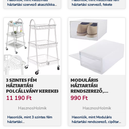
Hasonlók, mint Kétszintes
Hasonlók, mint Kétszintes fém
háztartási szervező akasztókkal,
háztartási szervező, fekete
fekete
3 SZINTES FÉM
MODULÁRIS
HÁZTARTÁSI
HÁZTARTÁSI
POLCÁLLVÁNY KEREKEKKEL
RENDSZEREZŐ,
CIPŐTARTÓ DOBOZ
11 190
Ft
990
Ft
HasznosHolmik
HasznosHolmik
Hasonlók, mint 3 szintes fém
Hasonlók, mint Moduláris
háztartási
háztartási rendszerező, cipőtartó
polcállvány kerekekkel
doboz