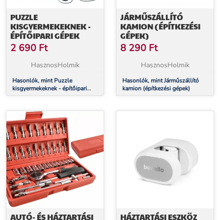
PUZZLE
JÁRMŰSZÁLLÍTÓ
KISGYERMEKEKNEK -
KAMION (ÉPÍTKEZÉSI
ÉPÍTŐIPARI GÉPEK
GÉPEK)
2 690
Ft
8 290
Ft
HasznosHolmik
HasznosHolmik
Hasonlók, mint Puzzle
Hasonlók, mint Járműszállító
kisgyermekeknek - építőipari
kamion (építkezési gépek)
gépek
AUTÓ- ÉS HÁZTARTÁSI
HÁZTARTÁSI ESZKÖZ