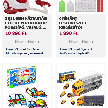
3 AZ 1-BEN HÁZTARTÁSI
GYÉMÁNT
GÉPEK GYEREKEKNEK:
FESTŐKÉSZLET
PORSZÍVÓ, VASALÓ,
KIEGÉSZÍTŐI
MOSÓGÉP
10 890
Ft
1 890
Ft
HasznosHolmik
HasznosHolmik
Hasonlók, mint 3 az 1-ben
Hasonlók, mint Gyémánt
háztartási gépek gyerekeknek:
festőkészlet kiegészítői
porszívó, vasaló, mosógép