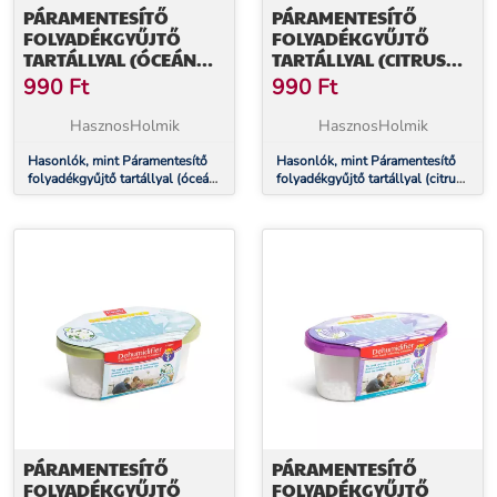
PÁRAMENTESÍTŐ
PÁRAMENTESÍTŐ
FOLYADÉKGYŰJTŐ
FOLYADÉKGYŰJTŐ
TARTÁLLYAL (ÓCEÁN
TARTÁLLYAL (CITRUS
ILLAT, 300 ML)
ILLAT, 300 ML)
990
Ft
990
Ft
HasznosHolmik
HasznosHolmik
Hasonlók, mint Páramentesítő
Hasonlók, mint Páramentesítő
folyadékgyűjtő tartállyal (óceán
folyadékgyűjtő tartállyal (citrus
illat, 300 ml)
illat, 300 ml)
PÁRAMENTESÍTŐ
PÁRAMENTESÍTŐ
FOLYADÉKGYŰJTŐ
FOLYADÉKGYŰJTŐ