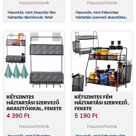
HasznosHolmik
HasznosHolmik
Hasonlók, mint Akasztós fém
Hasonlók, mint Kétszintes
háztartási tárolókosár, fehér
háztartási szervező akasztókkal,
fehér
KÉTSZINTES
KÉTSZINTES FÉM
HÁZTARTÁSI SZERVEZŐ
HÁZTARTÁSI SZERVEZŐ,
AKASZTÓKKAL, FEKETE
FEKETE
4 390
Ft
5 190
Ft
HasznosHolmik
HasznosHolmik