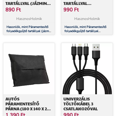
TARTÁLLYAL (JÁZMIN
TARTÁLLYAL
ILLAT, 300 ML)
(LEVENDULA ILLAT,
890
Ft
990
Ft
300 ML)
HasznosHolmik
HasznosHolmik
Hasonlók, mint Páramentesítő
Hasonlók, mint Páramentesítő
folyadékgyűjtő tartállyal (jázmin
folyadékgyűjtő tartállyal
illat, 300 ml)
(levendula illat, 300 ml)
AUTÓS
UNIVERZÁLIS
PÁRAMENTESÍTŐ
TÖLTŐKÁBEL 3
PÁRNA (180 X 140 X 29
CSATLAKOZÓVAL
MM)
1 390
Ft
990
Ft