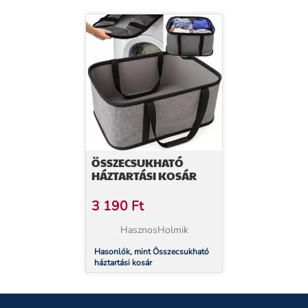
ÖSSZECSUKHATÓ
HÁZTARTÁSI KOSÁR
3 190
Ft
HasznosHolmik
Hasonlók, mint Összecsukható
háztartási kosár