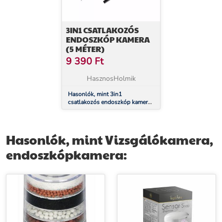
3IN1 CSATLAKOZÓS
ENDOSZKÓP KAMERA
(5 MÉTER)
9 390
Ft
HasznosHolmik
Hasonlók, mint 3in1
csatlakozós endoszkóp kamera
(5 méter)
Hasonlók, mint Vizsgálókamera,
endoszkópkamera: