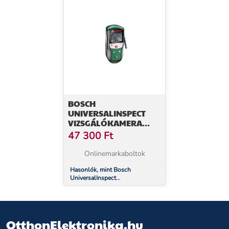
BOSCH
UNIVERSALINSPECT
VIZSGÁLÓKAMERA
(0603687000)
47 300
Ft
Onlinemarkaboltok
Hasonlók, mint Bosch
UniversalInspect
Vizsgálókamera (0603687000)
OtthonElektronika.hu