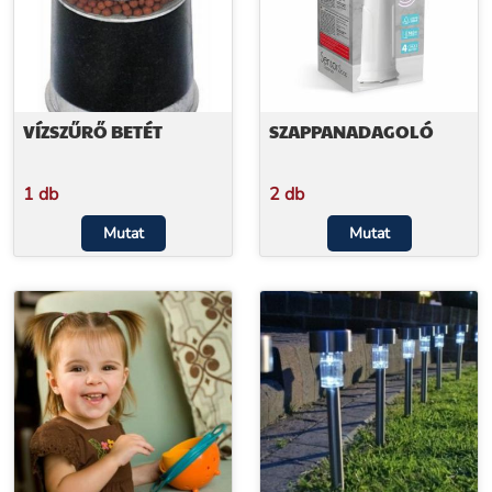
VÍZSZŰRŐ BETÉT
SZAPPANADAGOLÓ
1 db
2 db
Mutat
Mutat