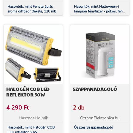
Hasonlók, mint Fényterápiás
Hasonlók, mint Halloween-i
aroma diffúzor (fekete, 120 ml)
lampion fényfüzér - pókos, fehér
- 7,5 x 165 cm - 2 x AA elemes
HALOGÉN COB LED
SZAPPANADAGOLÓ
REFLEKTOR 50W
4 290
Ft
2 db
HasznosHolmik
OtthonElektronika.hu
Hasonlók, mint Halogén COB
Összes Szappanadagoló
LED reflektor 50W