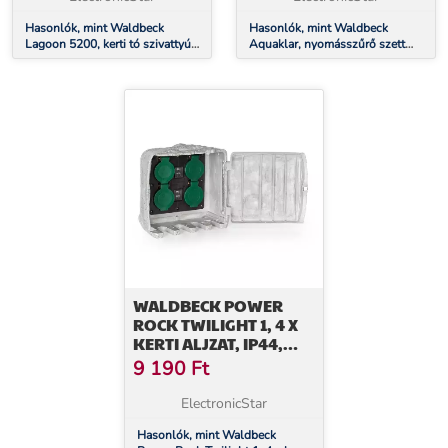
Hasonlók, mint Waldbeck
Hasonlók, mint Waldbeck
Lagoon 5200, kerti tó szivattyú,
Aquaklar, nyomásszűrő szett
5200 l/ó, ecosave: 40 w,
kerti tóba, 11W UV-C tisztító,
merülési mélység 4,8 m
35W pumpa, 5 m tömlő
WALDBECK POWER
ROCK TWILIGHT 1, 4 X
KERTI ALJZAT, IP44,
SÖTÉTEDÉS ÉRZÉKELŐ
9 190
Ft
ElectronicStar
Hasonlók, mint Waldbeck