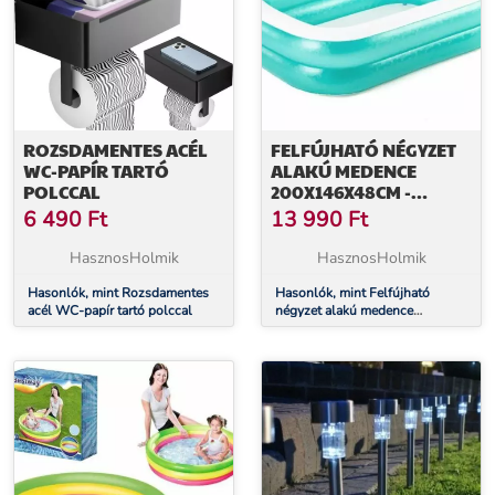
ROZSDAMENTES ACÉL
FELFÚJHATÓ NÉGYZET
WC-PAPÍR TARTÓ
ALAKÚ MEDENCE
POLCCAL
200X146X48CM -
BESTWAY 54005
6 490
Ft
13 990
Ft
HasznosHolmik
HasznosHolmik
Hasonlók, mint Rozsdamentes
Hasonlók, mint Felfújható
acél WC-papír tartó polccal
négyzet alakú medence
200x146x48cm - BESTWAY
54005