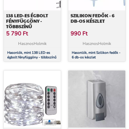
138 LED-ES ÉGBOLT
SZILIKON FEDŐK - 6
FÉNYFÜGGÖNY -
DB-OS KÉSZLET
TÖBBSZÍNŰ
5 790
Ft
990
Ft
HasznosHolmik
HasznosHolmik
Hasonlók, mint 138 LED-es
Hasonlók, mint Szilikon fedők -
égbolt fényfüggöny - többszínű
6 db-os készlet