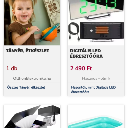
TÁNYÉR, ÉTKÉSZLET
DIGITÁLIS LED
ÉBRESZTŐÓRA
1 db
2 490
Ft
OtthonElektronika.hu
HasznosHolmik
Összes Tányér, étkészlet
Hasonlók, mint Digitális LED
ébresztőóra