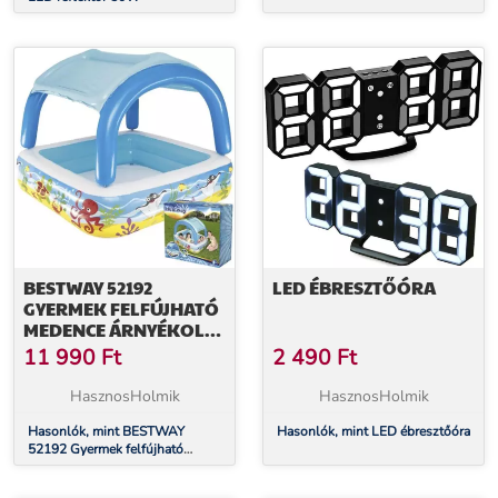
BESTWAY 52192
LED ÉBRESZTŐÓRA
GYERMEK FELFÚJHATÓ
MEDENCE ÁRNYÉKOLÓ
TETŐVEL
11 990
Ft
2 490
Ft
HasznosHolmik
HasznosHolmik
Hasonlók, mint BESTWAY
Hasonlók, mint LED ébresztőóra
52192 Gyermek felfújható
medence árnyékoló tetővel