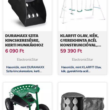
DURAMAXX SZITA
KLARFIT OLAV, KÉK,
KINCSKERESÉSRE,
GYEREKHINTA ACÉL
KERTI MUNKÁKHOZ
KONSTRUKCIÓVAL,
KERTI HASZNÁLATRA
6 090
Ft
59 390
Ft
ElectronicStar
ElectronicStar
Hasonlók, mint DURAMAXX
Hasonlók, mint KLARFIT Olav,
Szita kincskeresésre, kerti
kék, gyerekhinta acél
munkákhoz
konstrukcióval, kerti használatra