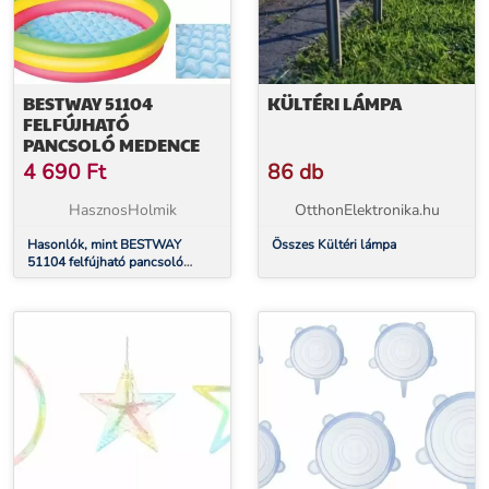
BESTWAY 51104
KÜLTÉRI LÁMPA
FELFÚJHATÓ
PANCSOLÓ MEDENCE
4 690
Ft
86 db
HasznosHolmik
OtthonElektronika.hu
Hasonlók, mint BESTWAY
Összes Kültéri lámpa
51104 felfújható pancsoló
medence