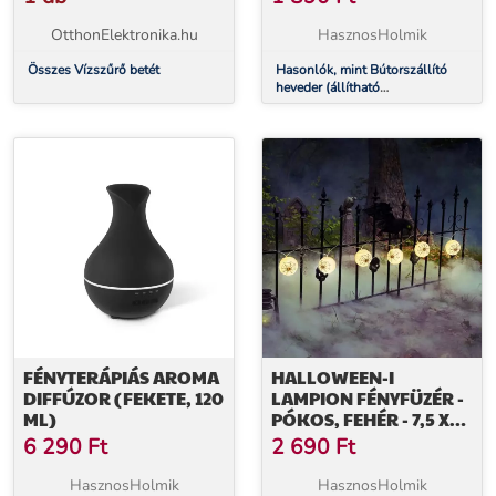
OtthonElektronika.hu
HasznosHolmik
Összes Vízszűrő betét
Hasonlók, mint Bútorszállító
heveder (állítható
hosszúsággal)
FÉNYTERÁPIÁS AROMA
HALLOWEEN-I
DIFFÚZOR (FEKETE, 120
LAMPION FÉNYFÜZÉR -
ML)
PÓKOS, FEHÉR - 7,5 X
165 CM - 2 X AA ELEMES
6 290
Ft
2 690
Ft
HasznosHolmik
HasznosHolmik