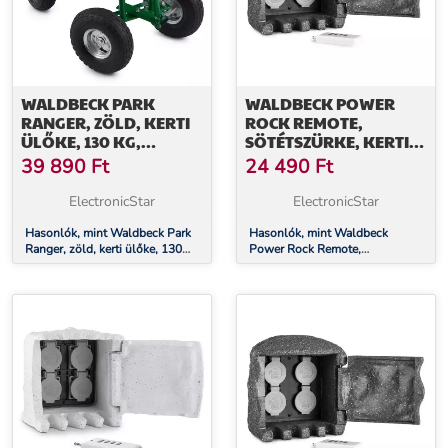
WALDBECK PARK
WALDBECK POWER
RANGER, ZÖLD, KERTI
ROCK REMOTE,
ÜLŐKE, 130 KG,
SÖTÉTSZÜRKE, KERTI
MOZGÓ, TÁROLÓHELY,
CSATLAKOZÓ ALJZAT,
39 890
Ft
24 490
Ft
ACÉL
4-ES ELOSZTÓ, 1,5 M,
TÁVIRÁNYÍTÓ, SZIKLA
ElectronicStar
ElectronicStar
Hasonlók, mint Waldbeck Park
Hasonlók, mint Waldbeck
Ranger, zöld, kerti ülőke, 130
Power Rock Remote,
kg, mozgó, tárolóhely, acél
sötétszürke, kerti csatlakozó
aljzat, 4-es elosztó, 1,5 m,
távirányító, szikla