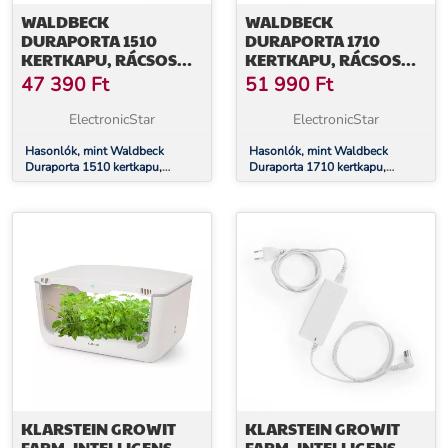
WALDBECK
WALDBECK
DURAPORTA 1510
DURAPORTA 1710
KERTKAPU, RÁCSOS
KERTKAPU, RÁCSOS
KAPU, 1,5 M MAGAS,
KAPU, 1,7 M MAGAS,
47 390
Ft
51 990
Ft
ACÉL, ZÁR, ZÖLD
ACÉL, ZÁR, ZÖLD
ElectronicStar
ElectronicStar
Hasonlók, mint Waldbeck
Hasonlók, mint Waldbeck
Duraporta 1510 kertkapu,
Duraporta 1710 kertkapu,
rácsos kapu, 1,5 m magas, acél,
rácsos kapu, 1,7 m magas, acél,
zár, zöld
zár, zöld
KLARSTEIN GROWIT
KLARSTEIN GROWIT
FARM, INTELLIGENS
FARM, INTELLIGENS