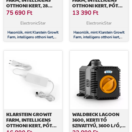
OTTHONI KERT, 28
OTTHONI KERT, PÓT
NÖVÉNY, 48 W-OS LED,
TÁPEGYSÉG, 24 V/2 A
75 690
Ft
13 390
Ft
8 LITER
ElectronicStar
ElectronicStar
Hasonlók, mint Klarstein GrowIt
Hasonlók, mint Klarstein GrowIt
Farm, intelligens otthoni kert,
Farm, intelligens otthoni kert,
28 növény, 48 W-os LED, 8 liter
pót tápegység, 24 V/2 A
KLARSTEIN GROWIT
WALDBECK LAGOON
FARM, INTELLIGENS
3600, KERTI TÓ
OTTHONI KERT, PÓT
SZIVATTYÚ, 3600 L/Ó,
TÁPEGYSÉG, 24 V/6.25 A
ECOSAVE: 20 W,