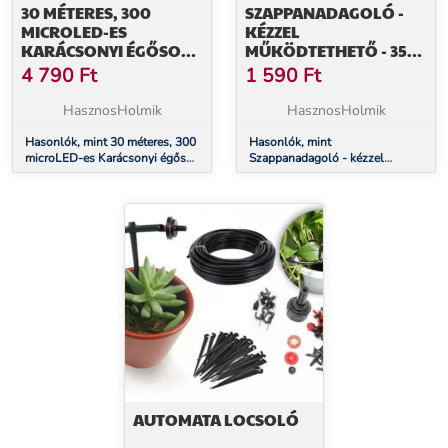
30 MÉTERES, 300
SZAPPANADAGOLÓ -
MICROLED-ES
KÉZZEL
KARÁCSONYI ÉGŐSOR
MŰKÖDTETHETŐ - 350
(USB CSATLAKOZÁS,
ML - FALI - EZÜST
4 790
Ft
1 590
Ft
HIDEG FEHÉR)
HasznosHolmik
HasznosHolmik
Hasonlók, mint 30 méteres, 300
Hasonlók, mint
microLED-es Karácsonyi égősor
Szappanadagoló - kézzel
(USB csatlakozás, hideg fehér)
működtethető - 350 ml - fali -
ezüst
AUTOMATA LOCSOLÓ