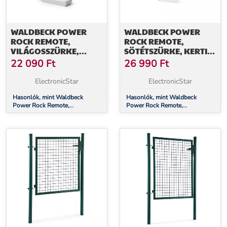
WALDBECK POWER
WALDBECK POWER
ROCK REMOTE,
ROCK REMOTE,
VILÁGOSSZÜRKE,
SÖTÉTSZÜRKE, KERTI
KERTI CSATLAKOZÓ
CSATLAKOZÓ ALJZAT,
22 090
Ft
26 990
Ft
ALJZAT, 4-ES ELOSZTÓ,
4-ES ELOSZTÓ, 3 M,
1,5 M, TÁVIRÁNYÍTÓ,
TÁVIRÁNYÍTÓ, SZIKLA
ElectronicStar
ElectronicStar
SZIKLA
Hasonlók, mint Waldbeck
Hasonlók, mint Waldbeck
Power Rock Remote,
Power Rock Remote,
világosszürke, kerti csatlakozó
sötétszürke, kerti csatlakozó
aljzat, 4-es elosztó, 1,5 m,
aljzat, 4-es elosztó, 3 m,
távirányító, szikla
távirányító, szikla