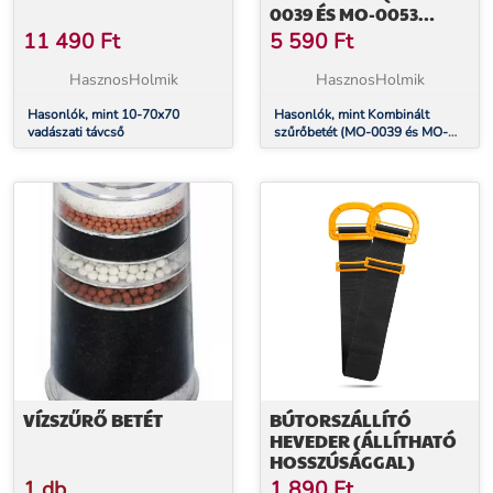
0039 ÉS MO-0053
VÍZSZŰRŐ
11 490
Ft
5 590
Ft
TORONYHOZ)
HasznosHolmik
HasznosHolmik
Hasonlók, mint 10-70x70
Hasonlók, mint Kombinált
vadászati ​​távcső
szűrőbetét (MO-0039 és MO-
0053 vízszűrő toronyhoz)
VÍZSZŰRŐ BETÉT
BÚTORSZÁLLÍTÓ
HEVEDER (ÁLLÍTHATÓ
HOSSZÚSÁGGAL)
1 db
1 890
Ft