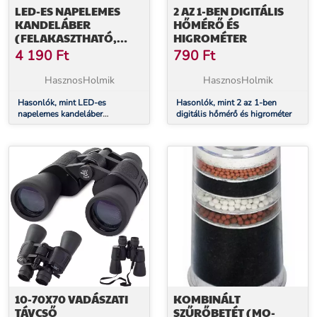
LED-ES NAPELEMES
2 AZ 1-BEN DIGITÁLIS
KANDELÁBER
HŐMÉRŐ ÉS
(FELAKASZTHATÓ,
HIGROMÉTER
FEKETE, MELEGFEHÉR)
4 190
Ft
790
Ft
HasznosHolmik
HasznosHolmik
Hasonlók, mint LED-es
Hasonlók, mint 2 az 1-ben
napelemes kandeláber
digitális hőmérő és higrométer
(felakasztható, fekete,
melegfehér)
10-70X70 VADÁSZATI ​​
KOMBINÁLT
TÁVCSŐ
SZŰRŐBETÉT (MO-