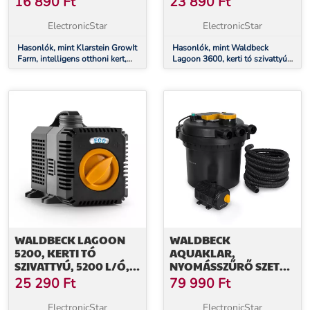
16 890
Ft
23 890
Ft
MERÜLÉSI MÉLYSÉG 2,8
M
ElectronicStar
ElectronicStar
Hasonlók, mint Klarstein GrowIt
Hasonlók, mint Waldbeck
Farm, intelligens otthoni kert,
Lagoon 3600, kerti tó szivattyú,
pót tápegység, 24 V/6.25 A
3600 l/ó, ecosave: 20 w,
merülési mélység 2,8 m
WALDBECK LAGOON
WALDBECK
5200, KERTI TÓ
AQUAKLAR,
SZIVATTYÚ, 5200 L/Ó,
NYOMÁSSZŰRŐ SZETT
ECOSAVE: 40 W,
KERTI TÓBA, 11W UV-C
25 290
Ft
79 990
Ft
MERÜLÉSI MÉLYSÉG 4,8
TISZTÍTÓ, 35W PUMPA,
M
5 M TÖMLŐ
ElectronicStar
ElectronicStar