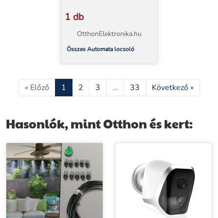
1 db
OtthonElektronika.hu
Összes Automata locsoló
« Előző
1
2
3
…
33
Következő »
Hasonlók, mint Otthon és kert: