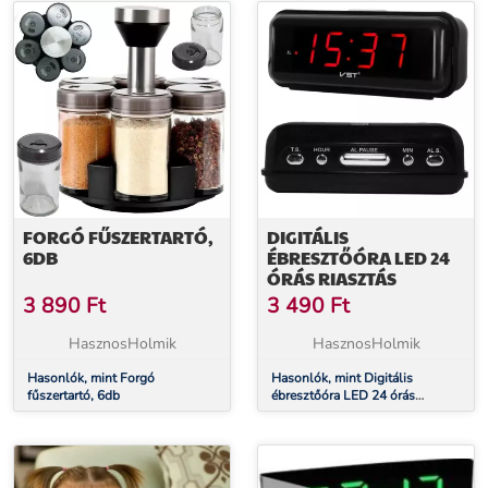
FORGÓ FŰSZERTARTÓ,
DIGITÁLIS
6DB
ÉBRESZTŐÓRA LED 24
ÓRÁS RIASZTÁS
3 890
Ft
3 490
Ft
HasznosHolmik
HasznosHolmik
Hasonlók, mint Forgó
Hasonlók, mint Digitális
fűszertartó, 6db
ébresztőóra LED 24 órás
riasztás