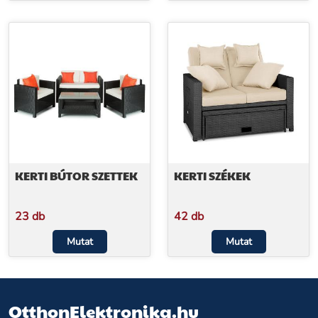
KERTI BÚTOR SZETTEK
KERTI SZÉKEK
23 db
42 db
Mutat
Mutat
OtthonElektronika.hu