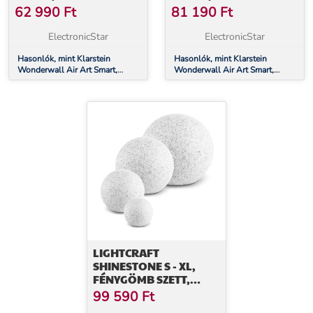
HŐSUGÁRZÓ, 80 X 60
HŐSUGÁRZÓ, 120 X 60
62 990
Ft
81 190
Ft
CM, 500 W, KERTI
CM, 700 W,
ÖSVÉNY
ALKALMAZÁS, KERTI
ElectronicStar
ElectronicStar
ÖSVÉNY
Hasonlók, mint Klarstein
Hasonlók, mint Klarstein
Wonderwall Air Art Smart,
Wonderwall Air Art Smart,
infravörös hősugárzó, 80 x 60
infravörös hősugárzó, 120 x 60
cm, 500 W, kerti ösvény
cm, 700 W, alkalmazás, kerti
ösvény
LIGHTCRAFT
SHINESTONE S - XL,
FÉNYGÖMB SZETT,
KÜLTÉRI LÁMPÁK,
99 590
Ft
KERTI LÁMPÁK, GRÁNIT