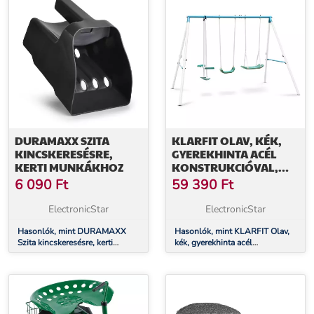
DURAMAXX SZITA
KLARFIT OLAV, KÉK,
KINCSKERESÉSRE,
GYEREKHINTA ACÉL
KERTI MUNKÁKHOZ
KONSTRUKCIÓVAL,
KERTI HASZNÁLATRA
6 090
Ft
59 390
Ft
ElectronicStar
ElectronicStar
Hasonlók, mint DURAMAXX
Hasonlók, mint KLARFIT Olav,
Szita kincskeresésre, kerti
kék, gyerekhinta acél
munkákhoz
konstrukcióval, kerti használatra