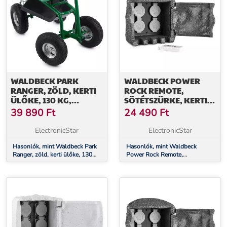
WALDBECK PARK
WALDBECK POWER
RANGER, ZÖLD, KERTI
ROCK REMOTE,
ÜLŐKE, 130 KG,
SÖTÉTSZÜRKE, KERTI
MOZGÓ, TÁROLÓHELY,
CSATLAKOZÓ ALJZAT,
39 890
Ft
24 490
Ft
ACÉL
4-ES ELOSZTÓ, 1,5 M,
TÁVIRÁNYÍTÓ, SZIKLA
ElectronicStar
ElectronicStar
Hasonlók, mint Waldbeck Park
Hasonlók, mint Waldbeck
Ranger, zöld, kerti ülőke, 130
Power Rock Remote,
kg, mozgó, tárolóhely, acél
sötétszürke, kerti csatlakozó
aljzat, 4-es elosztó, 1,5 m,
távirányító, szikla