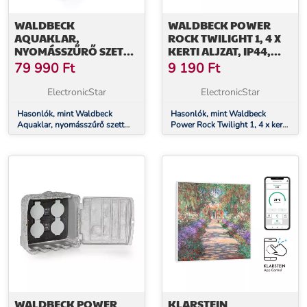
WALDBECK
WALDBECK POWER
AQUAKLAR,
ROCK TWILIGHT 1, 4 X
NYOMÁSSZŰRŐ SZETT
KERTI ALJZAT, IP44,
KERTI TÓBA, 11W UV-C
SÖTÉTEDÉS ÉRZÉKELŐ
79 990
Ft
9 190
Ft
TISZTÍTÓ, 35W PUMPA,
5 M TÖMLŐ
ElectronicStar
ElectronicStar
Hasonlók, mint Waldbeck
Hasonlók, mint Waldbeck
Aquaklar, nyomásszűrő szett
Power Rock Twilight 1, 4 x kerti
kerti tóba, 11W UV-C tisztító,
aljzat, IP44, sötétedés érzékelő
35W pumpa, 5 m tömlő
WALDBECK POWER
KLARSTEIN