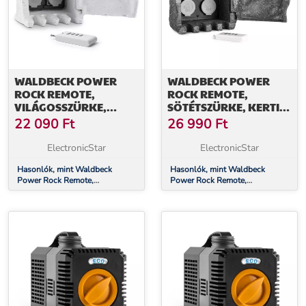
WALDBECK POWER
WALDBECK POWER
ROCK REMOTE,
ROCK REMOTE,
VILÁGOSSZÜRKE,
SÖTÉTSZÜRKE, KERTI
KERTI CSATLAKOZÓ
CSATLAKOZÓ ALJZAT,
22 090
Ft
26 990
Ft
ALJZAT, 4-ES ELOSZTÓ,
4-ES ELOSZTÓ, 3 M,
1,5 M, TÁVIRÁNYÍTÓ,
TÁVIRÁNYÍTÓ, SZIKLA
ElectronicStar
ElectronicStar
SZIKLA
Hasonlók, mint Waldbeck
Hasonlók, mint Waldbeck
Power Rock Remote,
Power Rock Remote,
világosszürke, kerti csatlakozó
sötétszürke, kerti csatlakozó
aljzat, 4-es elosztó, 1,5 m,
aljzat, 4-es elosztó, 3 m,
távirányító, szikla
távirányító, szikla