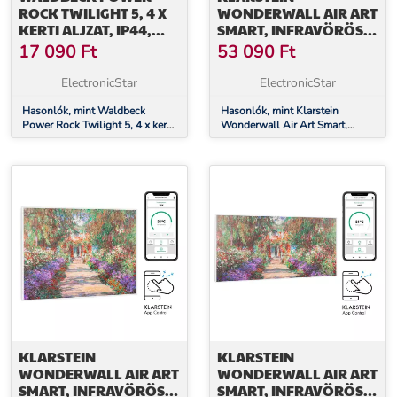
ROCK TWILIGHT 5, 4 X
WONDERWALL AIR ART
KERTI ALJZAT, IP44,
SMART, INFRAVÖRÖS
SÖTÉTEDÉS ÉRZÉKELŐ,
HŐSUGÁRZÓ, 60 X 60
17 090
Ft
53 090
Ft
5 M
CM, 350 W,
ALKALMAZÁS, KERTI
ElectronicStar
ElectronicStar
ÖSVÉNY
Hasonlók, mint Waldbeck
Hasonlók, mint Klarstein
Power Rock Twilight 5, 4 x kerti
Wonderwall Air Art Smart,
aljzat, IP44, sötétedés érzékelő,
infravörös hősugárzó, 60 x 60
5 m
cm, 350 W, alkalmazás, kerti
ösvény
KLARSTEIN
KLARSTEIN
WONDERWALL AIR ART
WONDERWALL AIR ART
SMART, INFRAVÖRÖS
SMART, INFRAVÖRÖS