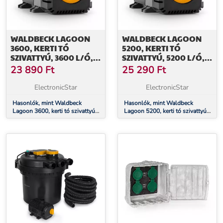
WALDBECK LAGOON
WALDBECK LAGOON
3600, KERTI TÓ
5200, KERTI TÓ
SZIVATTYÚ, 3600 L/Ó,
SZIVATTYÚ, 5200 L/Ó,
ECOSAVE: 20 W,
ECOSAVE: 40 W,
23 890
Ft
25 290
Ft
MERÜLÉSI MÉLYSÉG 2,8
MERÜLÉSI MÉLYSÉG 4,8
M
M
ElectronicStar
ElectronicStar
Hasonlók, mint Waldbeck
Hasonlók, mint Waldbeck
Lagoon 3600, kerti tó szivattyú,
Lagoon 5200, kerti tó szivattyú,
3600 l/ó, ecosave: 20 w,
5200 l/ó, ecosave: 40 w,
merülési mélység 2,8 m
merülési mélység 4,8 m