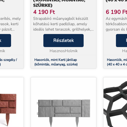
SZÜRKE)
4 190
Ft
6 190
F
erítés, mely
Strapabíró műanyagból készült
Az egymásho
asok, kerti
kőhatású kerti padlólap, amely
térkősablon
 pázsit
ideális lehet teraszok, grillhelyek,
gyorsan és 
kerti ösvények, verandák
varázsolhatj
k
burkolására. A kőhatású design
Részletek
járdáját. Fel
ítés Igényes, esztét...
jól illeszkedik bármelyik kertbe,
hagyományo
mik
természetbe....
HasznosHolmik
zsaluzást, 
Ha
gyors munk.
s szegély /
Hasonlók, mint Kerti járólap
Hasonlók, mi
)
(kőmintás, műanyag, szürke)
(40 x 40 x 4 