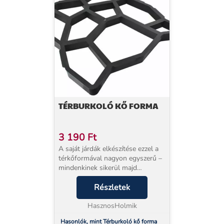
TÉRBURKOLÓ KŐ FORMA
3 190
Ft
A saját járdák elkészítése ezzel a
térkőformával nagyon egyszerű –
mindenkinek sikerül majd
használnia, és a végső hatás
lenyűgöző lesz. Csak elő kell
Részletek
készíteni a felületet simítással,
cementkeveréket...
HasznosHolmik
Hasonlók, mint Térburkoló kő forma