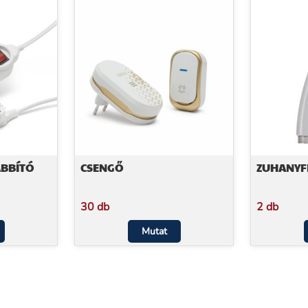
ABBÍTÓ
CSENGŐ
ZUHANYF
30 db
2 db
Mutat