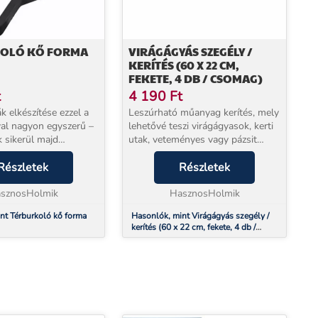
OLÓ KŐ FORMA
VIRÁGÁGYÁS SZEGÉLY /
KERÍTÉS (60 X 22 CM,
FEKETE, 4 DB / CSOMAG)
t
4 190
Ft
ák elkészítése ezzel a
Leszúrható műanyag kerítés, mely
al nagyon egyszerű –
lehetővé teszi virágágyasok, kerti
 sikerül majd
utak, veteményes vagy pázsit
 és a végső hatás
elhatárolását. A modern
sz. Csak elő kell
Részletek
megjelenésű, rattan hatású dizájn
Részletek
elületet simítással,
jól mutat bármely kertben és
éket...
sznosHolmik
kiválóan harmoni...
HasznosHolmik
nt Térburkoló kő forma
Hasonlók, mint Virágágyás szegély /
kerítés (60 x 22 cm, fekete, 4 db /
csomag)