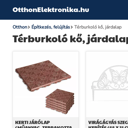
OtthonElektronika.hu
Otthon
Építkezés, felújítás
Térburkoló kő, járdalap
Térburkoló kő, járdala
KERTI JÁRÓLAP
VIRÁGÁGYÁS SZEG
(MŰANYAG, TERRAKOTTA,
KERÍTÉS (48 X 31 