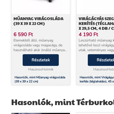
MŰANYAG VIRÁGOSLÁDA
VIRÁGÁGYÁS SZEG
(39 X 39 X 22 CM)
KERÍTÉS (TÉGLAH
X 29,5 CM, 4 DB /
6 590
Ft
4 190
Ft
Elemekből álló, műanyag
Leszúrható műanyag k
virágosláda vagy magaságy, de
lehetővé teszi virágágy
használható akár önálló műanyag
utak, veteményes vagy
kerítésként is. Az elemek tetszés
elhatárolását. A téglafa
szerint alakíthatóak és egymáshoz
Részletek
mutat bármely kertben
Részlete
fűzhetőek. Több készlet esetén
terrakotta szín kiválóa
akár magasabb, ...
HasznosHolmik
harmonizál a ter...
HasznosHol
Hasonlók, mint Műanyag virágosláda
Hasonlók, mint Virágágyá
(39 x 39 x 22 cm)
kerítés (téglahatású, 45 
db / csomag)
Hasonlók, mint Térburkol