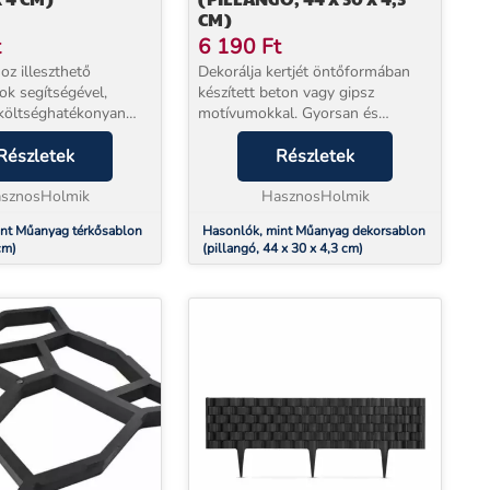
CM)
t
6 190
Ft
z illeszthető
Dekorálja kertjét öntőformában
ok segítségével,
készített beton vagy gipsz
költséghatékonyan
motívumokkal. Gyorsan és
a szebbé kertjét,
költséghatékony varázsolhatja
ejtse el a
Részletek
szebbé kertjét. Egyszerűen töltse
Részletek
s fából készült
bele a betont a sablonba,
a műanyag sablon
sznosHolmik
dolgozza el és hagyja, hogy...
HasznosHolmik
..
nt Műanyag térkősablon
Hasonlók, mint Műanyag dekorsablon
cm)
(pillangó, 44 x 30 x 4,3 cm)