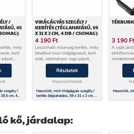
ÉLY /
VIRÁGÁGYÁS SZEGÉLY /
TÉRBURK
ATÁSÚ, 45
KERÍTÉS (TÉGLAHATÁSÚ, 59
 CSOMAG)
X 31 X 2 CM, 4 DB / CSOMAG)
4 190
Ft
3 190
F
erítés, mely
Leszúrható műanyag kerítés, mely
A saját járd
asok, kerti
lehetővé teszi virágágyasok, kerti
térkőformáv
 pázsit
utak, veteményes vagy pázsit
mindenkinek
l dizájn jól
elhatárolását. A téglafal dizájn jól
használnia,
, a
k
mutat bármely kertben. Szürke
Részletek
lenyűgöző le
n
színű, erős műanyag kerítés
készíteni a f
mik
Igénye...
HasznosHolmik
cementkever
Ha
s szegély /
Hasonlók, mint Virágágyás szegély /
Hasonlók, mi
x 29,5 cm, 4
kerítés (téglahatású, 59 x 31 x 2 cm, 4
db / csomag)
ó kő, járdalap: