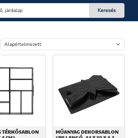
 TÉRKŐSABLON
MŰANYAG DEKORSABLON
X 4 CM)
(PILLANGÓ, 44 X 30 X 4,3