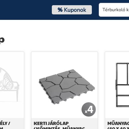
%
Kuponok
p
ÉLY /
KERTI JÁRÓLAP
MŰANYAG
CM,
(KŐMINTÁS, MŰANYAG,
(40 X 40 