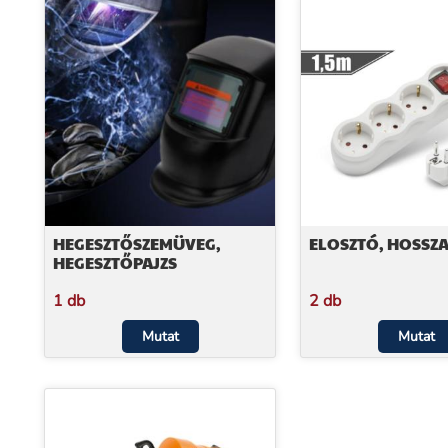
HEGESZTŐSZEMÜVEG,
ELOSZTÓ, HOSSZ
HEGESZTŐPAJZS
1 db
2 db
Mutat
Mutat