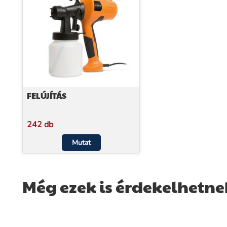
FELÚJÍTÁS
242 db
Mutat
Még ezek is érdekelhetne