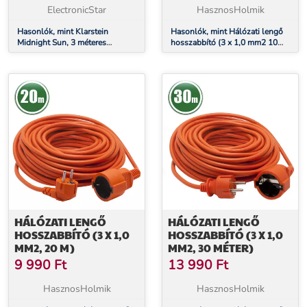
HŐSUGÁRZÓHOZ
ElectronicStar
HasznosHolmik
Hasonlók, mint Klarstein
Hasonlók, mint Hálózati lengő
Midnight Sun, 3 méteres
hosszabbító (3 x 1,0 mm2 10
hosszabbító kábel mennyezeti
méter)
infravörös hősugárzóhoz
HÁLÓZATI LENGŐ
HÁLÓZATI LENGŐ
HOSSZABBÍTÓ (3 X 1,0
HOSSZABBÍTÓ (3 X 1,0
MM2, 20 M)
MM2, 30 MÉTER)
9 990
Ft
13 990
Ft
HasznosHolmik
HasznosHolmik