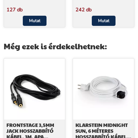
127 db
242 db
Mutat
Mutat
Még ezek is érdekelhetnek:
FRONTSTAGE 3,5MM
KLARSTEIN MIDNIGHT
JACK HOSSZABBÍTÓ
SUN, 6 MÉTERES
KÁBEL, 3M, APA
HOSSZABBÍTÓ KÁBEL