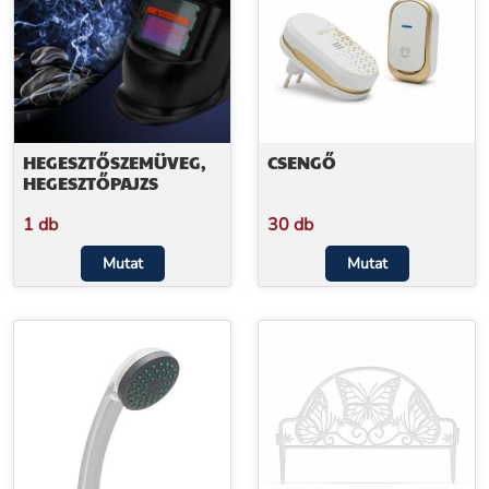
HEGESZTŐSZEMÜVEG,
CSENGŐ
HEGESZTŐPAJZS
1 db
30 db
Mutat
Mutat