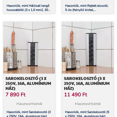
Hasonlók, mint Hálózati lengő
Hasonlók, mint Rejtett elosztó,
hosszabbító (3 x 1,0 mm2, 30
5-ös (felnyíló kivitel,
méter)
szálcsiszolt)
SAROKELOSZTÓ (3 X
SAROKELOSZTÓ (5 X
250V, 16A, ALUMÍNIUM
250V, 16A, ALUMÍNIUM
HÁZ)
HÁZ)
7 890
Ft
11 490
Ft
HasznosHolmik
HasznosHolmik
Hasonlók, mint Sarokelosztó (3
Hasonlók, mint Sarokelosztó (5
x 250V, 16A, alumínium ház)
x 250V, 16A, alumínium ház)