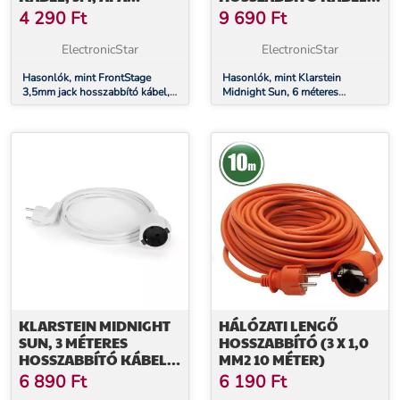
ANYÁHOZ, SZTEREÓ
MENNYEZETI
4 290
Ft
9 690
Ft
INFRAVÖRÖS
HŐSUGÁRZÓHOZ
ElectronicStar
ElectronicStar
Hasonlók, mint FrontStage
Hasonlók, mint Klarstein
3,5mm jack hosszabbító kábel,
Midnight Sun, 6 méteres
3m, apa anyához, sztereó
hosszabbító kábel mennyezeti
infravörös hősugárzóhoz
KLARSTEIN MIDNIGHT
HÁLÓZATI LENGŐ
SUN, 3 MÉTERES
HOSSZABBÍTÓ (3 X 1,0
HOSSZABBÍTÓ KÁBEL
MM2 10 MÉTER)
MENNYEZETI
6 890
Ft
6 190
Ft
INFRAVÖRÖS