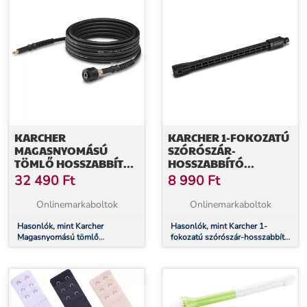
KARCHER
KARCHER 1-FOKOZATÚ
MAGASNYOMÁSÚ
SZÓRÓSZÁR-
TÖMLŐ HOSSZABBÍTÓ,
HOSSZABBÍTÓ
10 M ( BEST TÍPUSÚ
(26432400)
32 490
Ft
8 990
Ft
PISZTOLYHOZ)
(26417100)
Onlinemarkaboltok
Onlinemarkaboltok
Hasonlók, mint Karcher
Hasonlók, mint Karcher 1-
Magasnyomású tömlő
fokozatú szórószár-hosszabbító
hosszabbító, 10 m ( Best típusú
(26432400)
pisztolyhoz) (26417100)