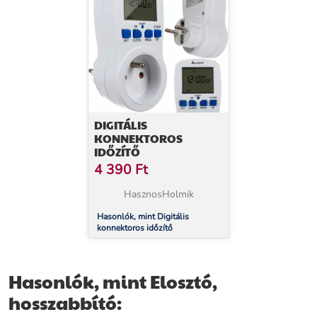
DIGITÁLIS
KONNEKTOROS
IDŐZÍTŐ
4 390
Ft
HasznosHolmik
Hasonlók, mint Digitális
konnektoros időzítő
Hasonlók, mint Elosztó,
hosszabbító: