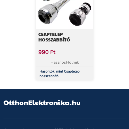
CSAPTELEP
HOSSZABBÍTÓ
990
Ft
HasznosHolmik
Hasonlók, mint Csaptelep
hosszabbító
OtthonElektronika.hu