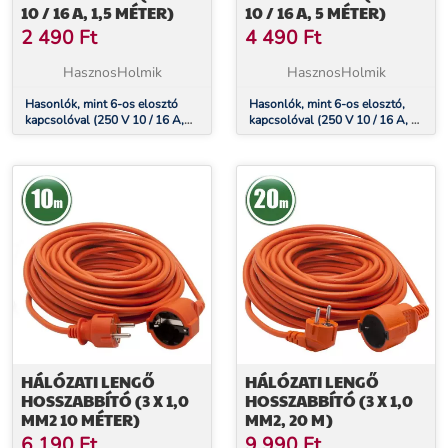
10 / 16 A, 1,5 MÉTER)
10 / 16 A, 5 MÉTER)
2 490
Ft
4 490
Ft
HasznosHolmik
HasznosHolmik
Hasonlók, mint 6-os elosztó
Hasonlók, mint 6-os elosztó,
kapcsolóval (250 V 10 / 16 A,
kapcsolóval (250 V 10 / 16 A, 5
1,5 méter)
méter)
HÁLÓZATI LENGŐ
HÁLÓZATI LENGŐ
HOSSZABBÍTÓ (3 X 1,0
HOSSZABBÍTÓ (3 X 1,0
MM2 10 MÉTER)
MM2, 20 M)
6 190
Ft
9 990
Ft