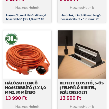
HasznosHolmik
HasznosHolmik
Hasonlók, mint Hálózati lengő
Hasonlók, mint Hálózati lengő
hosszabbító (3 x 1,0 mm2 10
hosszabbító (3 x 1,0 mm2, 20
méter)
m)
HÁLÓZATI LENGŐ
REJTETT ELOSZTÓ, 5-ÖS
HOSSZABBÍTÓ (3 X 1,0
(FELNYÍLÓ KIVITEL,
MM2, 30 MÉTER)
SZÁLCSISZOLT)
13 990
Ft
13 990
Ft
HasznosHolmik
HasznosHolmik