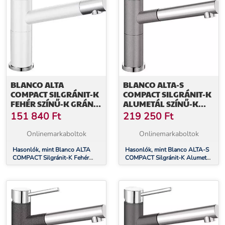
BLANCO ALTA
BLANCO ALTA-S
COMPACT SILGRÁNIT-K
COMPACT SILGRÁNIT-K
FEHÉR SZÍNŰ-K GRÁNIT
ALUMETÁL SZÍNŰ-K
- KRÓM CSAPTELEP
GRÁNIT - KRÓM
151 840
Ft
219 250
Ft
(515317)
CSAPTELEP (515326)
Onlinemarkaboltok
Onlinemarkaboltok
Hasonlók, mint Blanco ALTA
Hasonlók, mint Blanco ALTA-S
COMPACT Silgránit-K Fehér
COMPACT Silgránit-K Alumetál
színű-K Gránit - króm csaptelep
színű-K Gránit - króm csaptelep
(515317)
(515326)