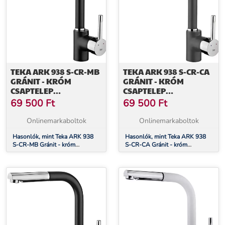
TEKA ARK 938 S-CR-MB
TEKA ARK 938 S-CR-CA
GRÁNIT - KRÓM
GRÁNIT - KRÓM
CSAPTELEP
CSAPTELEP
(23938120Q)
(23938120CN)
69 500
Ft
69 500
Ft
Onlinemarkaboltok
Onlinemarkaboltok
Hasonlók, mint Teka ARK 938
Hasonlók, mint Teka ARK 938
S-CR-MB Gránit - króm
S-CR-CA Gránit - króm
csaptelep (23938120Q)
csaptelep (23938120CN)