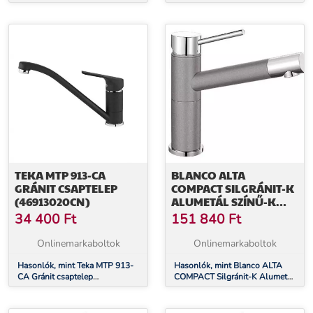
(249380200)
(46913020Q)
TEKA MTP 913-CA
BLANCO ALTA
GRÁNIT CSAPTELEP
COMPACT SILGRÁNIT-K
(46913020CN)
ALUMETÁL SZÍNŰ-K
GRÁNIT - KRÓM
34 400
Ft
151 840
Ft
CSAPTELEP (515316)
Onlinemarkaboltok
Onlinemarkaboltok
Hasonlók, mint Teka MTP 913-
Hasonlók, mint Blanco ALTA
CA Gránit csaptelep
COMPACT Silgránit-K Alumetál
(46913020CN)
színű-K Gránit - króm csaptelep
(515316)