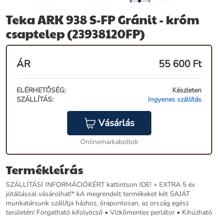
Teka ARK 938 S-FP Gránit - króm
csaptelep (23938120FP)
ÁR
55 600
Ft
ELÉRHETŐSÉG:
Készleten
SZÁLLÍTÁS:
Ingyenes szállítás
Vásárlás
Onlinemarkaboltok
Termékleírás
SZÁLLÍTÁSI INFORMÁCIÓKÉRT kattintson IDE! + EXTRA 5 év
jótállással vásárolhat!* kA megrendelt termékeket két SAJÁT
munkatársunk szállítja házhoz, órapontosan, az ország egész
területén! Forgatható kifolyócső • Vízkőmentes perlátor • Kihúzható