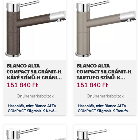
BLANCO ALTA
BLANCO ALTA
COMPACT SILGRÁNIT-K
COMPACT SILGRÁNIT-K
KÁVÉ SZÍNŰ-K GRÁNIT -
TARTUFO SZÍNŰ-K
KRÓM CSAPTELEP
GRÁNIT - KRÓM
151 840
Ft
151 840
Ft
(515324)
CSAPTELEP (517633)
Onlinemarkaboltok
Onlinemarkaboltok
Hasonlók, mint Blanco ALTA
Hasonlók, mint Blanco ALTA
COMPACT Silgránit-K Kávé
COMPACT Silgránit-K Tartufo
színű-K Gránit - króm csaptelep
színű-K Gránit - króm csaptelep
(515324)
(517633)