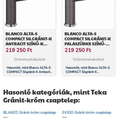
BLANCO ALTA-S
BLANCO ALTA-S
COMPACT SILGRÁNIT-K
COMPACT SILGRÁNIT-K
ANTRACIT SZÍNŰ-K
PALASZÜRKE SZÍNŰ-K
GRÁNIT - KRÓM
GRÁNIT - KRÓM
219 250
Ft
219 250
Ft
CSAPTELEP (515333)
CSAPTELEP (518809)
Onlinemarkaboltok
Onlinemarkaboltok
Hasonlók, mint Blanco ALTA-S
Hasonlók, mint Blanco ALTA-S
COMPACT Silgránit-K Antracit
COMPACT Silgránit-K
színű-K Gránit - króm csaptelep
Palaszürke színű-K Gránit -
(515333)
króm csaptelep (518809)
Hasonló kategóriák, mint Teka
Gránit-króm csaptelep:
BLANCO Gránit-króm csaptelep
EVIDO Gránit-króm csaptelep
>>
>>