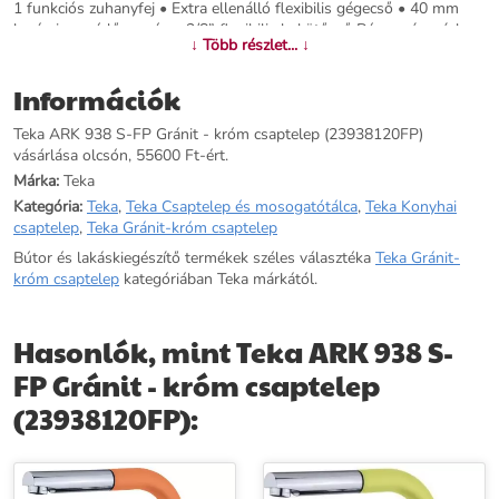
1 funkciós zuhanyfej • Extra ellenálló flexibilis gégecső • 40 mm
kerámia vezérlőegység • 3/8” flexibilis bekötőcső Rózsaszín színben.
↓ Több részlet... ↓
További információk>>
Információk
Teka ARK 938 S-FP Gránit - króm csaptelep (23938120FP)
vásárlása olcsón, 55600 Ft-ért.
Márka:
Teka
Kategória:
Teka
,
Teka Csaptelep és mosogatótálca
,
Teka Konyhai
csaptelep
,
Teka Gránit-króm csaptelep
Bútor és lakáskiegészítő termékek széles választéka
Teka Gránit-
króm csaptelep
kategóriában Teka márkától.
Hasonlók, mint Teka ARK 938 S-
FP Gránit - króm csaptelep
(23938120FP):