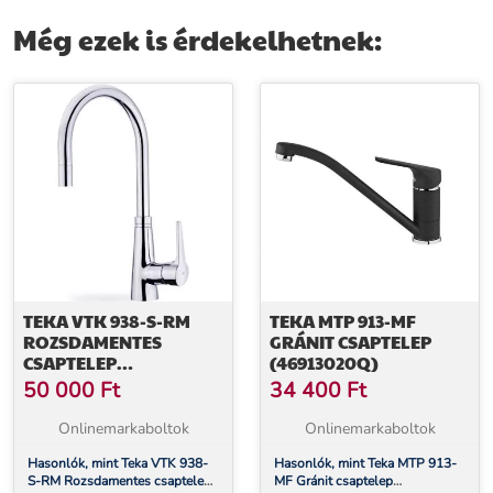
Még ezek is érdekelhetnek:
TEKA VTK 938-S-RM
TEKA MTP 913-MF
ROZSDAMENTES
GRÁNIT CSAPTELEP
CSAPTELEP
(46913020Q)
(249380200)
50 000
Ft
34 400
Ft
Onlinemarkaboltok
Onlinemarkaboltok
Hasonlók, mint Teka VTK 938-
Hasonlók, mint Teka MTP 913-
S-RM Rozsdamentes csaptelep
MF Gránit csaptelep