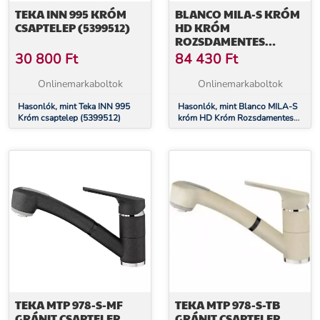
TEKA INN 995 KRÓM
BLANCO MILA-S KRÓM
CSAPTELEP (5399512)
HD KRÓM
ROZSDAMENTES
CSAPTELEP (519810)
30 800
Ft
84 430
Ft
Onlinemarkaboltok
Onlinemarkaboltok
Hasonlók, mint Teka INN 995
Hasonlók, mint Blanco MILA-S
Króm csaptelep (5399512)
króm HD Króm Rozsdamentes
csaptelep (519810)
TEKA MTP 978-S-MF
TEKA MTP 978-S-TB
GRÁNIT CSAPTELEP
GRÁNIT CSAPTELEP