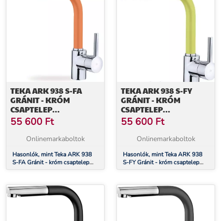
TEKA ARK 938 S-FA
TEKA ARK 938 S-FY
GRÁNIT - KRÓM
GRÁNIT - KRÓM
CSAPTELEP
CSAPTELEP
(23938120FA)
(23938120FY)
55 600
Ft
55 600
Ft
Onlinemarkaboltok
Onlinemarkaboltok
Hasonlók, mint Teka ARK 938
Hasonlók, mint Teka ARK 938
S-FA Gránit - króm csaptelep
S-FY Gránit - króm csaptelep
(23938120FA)
(23938120FY)