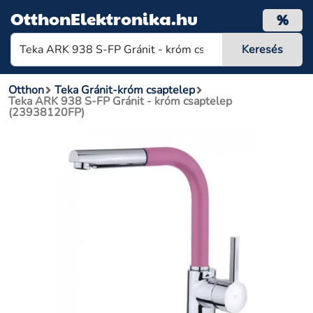
OtthonElektronika.hu
%
Otthon
Teka Gránit-króm csaptelep
Teka ARK 938 S-FP Gránit - króm csaptelep
(23938120FP)