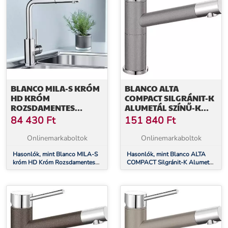
BLANCO MILA-S KRÓM
BLANCO ALTA
HD KRÓM
COMPACT SILGRÁNIT-K
ROZSDAMENTES
ALUMETÁL SZÍNŰ-K
CSAPTELEP (519810)
GRÁNIT - KRÓM
84 430
Ft
151 840
Ft
CSAPTELEP (515316)
Onlinemarkaboltok
Onlinemarkaboltok
Hasonlók, mint Blanco MILA-S
Hasonlók, mint Blanco ALTA
króm HD Króm Rozsdamentes
COMPACT Silgránit-K Alumetál
csaptelep (519810)
színű-K Gránit - króm csaptelep
(515316)