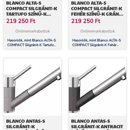
BLANCO ALTA-S
BLANCO ALTA-S
COMPACT SILGRÁNIT-K
COMPACT SILGRÁNIT-K
TARTUFO SZÍNŰ-K
FEHÉR SZÍNŰ-K GRÁNIT
GRÁNIT - KRÓM
- KRÓM CSAPTELEP
219 250
Ft
219 250
Ft
CSAPTELEP (517634)
(515327)
Onlinemarkaboltok
Onlinemarkaboltok
Hasonlók, mint Blanco ALTA-S
Hasonlók, mint Blanco ALTA-S
COMPACT Silgránit-K Tartufo
COMPACT Silgránit-K Fehér
színű-K Gránit - króm csaptelep
színű-K Gránit - króm csaptelep
(517634)
(515327)
BLANCO ANTAS-S
BLANCO ANTAS-S
SILGRÁNIT-K
SILGRÁNIT-K ANTRACIT