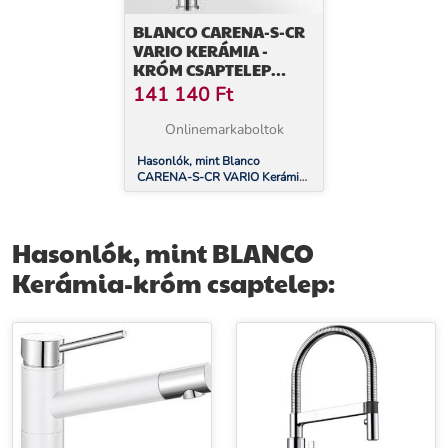
BLANCO CARENA-S-CR
VARIO KERÁMIA -
KRÓM CSAPTELEP
(521356)
141 140
Ft
Onlinemarkaboltok
Hasonlók, mint Blanco
CARENA-S-CR VARIO Kerámia
- króm csaptelep (521356)
Hasonlók, mint BLANCO
Kerámia-króm csaptelep: