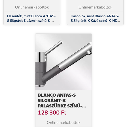
(515351)
(515357)
Onlinemarkaboltok
Onlinemarkaboltok
Hasonlók, mint Blanco ANTAS-
Hasonlók, mint Blanco ANTAS-
S Silgránit-K Jázmin színű-K-
S Silgránit-K Kávé színű-K-HD
HD Gránit - króm csaptelep
Gránit - króm csaptelep
(515351)
(515357)
BLANCO ANTAS-S
SILGRÁNIT-K
PALASZÜRKE SZÍNŰ-K-
HD GRÁNIT - KRÓM
128 300
Ft
CSAPTELEP (518794)
Onlinemarkaboltok