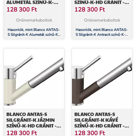
ALUMETÁL SZÍNŰ-K-HD
SZÍNŰ-K-HD GRÁNIT -
GRÁNIT - KRÓM
KRÓM CSAPTELEP
128 300
Ft
128 300
Ft
CSAPTELEP (515349)
(515356)
Onlinemarkaboltok
Onlinemarkaboltok
Hasonlók, mint Blanco ANTAS-
Hasonlók, mint Blanco ANTAS-
S Silgránit-K Alumetál színű-K-
S Silgránit-K Antracit színű-K-
HD Gránit - króm csaptelep
HD Gránit - króm csaptelep
(515349)
(515356)
BLANCO ANTAS-S
BLANCO ANTAS-S
SILGRÁNIT-K JÁZMIN
SILGRÁNIT-K KÁVÉ
SZÍNŰ-K-HD GRÁNIT -
SZÍNŰ-K-HD GRÁNIT -
KRÓM CSAPTELEP
KRÓM CSAPTELEP
128 300
Ft
128 300
Ft