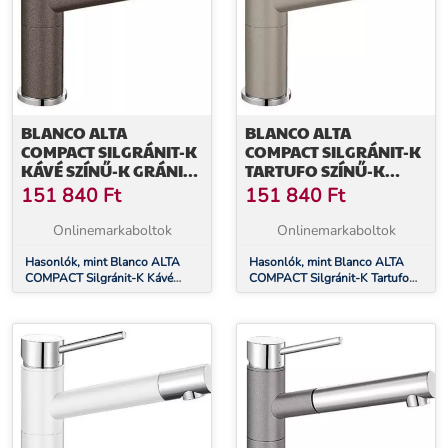
BLANCO ALTA
BLANCO ALTA
COMPACT SILGRÁNIT-K
COMPACT SILGRÁNIT-K
KÁVÉ SZÍNŰ-K GRÁNIT -
TARTUFO SZÍNŰ-K
KRÓM CSAPTELEP
GRÁNIT - KRÓM
151 840
Ft
151 840
Ft
(515324)
CSAPTELEP (517633)
Onlinemarkaboltok
Onlinemarkaboltok
Hasonlók, mint Blanco ALTA
Hasonlók, mint Blanco ALTA
COMPACT Silgránit-K Kávé
COMPACT Silgránit-K Tartufo
színű-K Gránit - króm csaptelep
színű-K Gránit - króm csaptelep
(515324)
(517633)