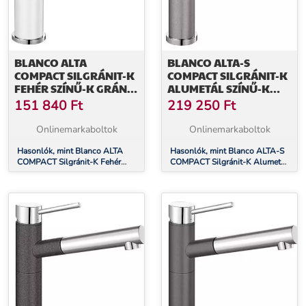
BLANCO ALTA
BLANCO ALTA-S
COMPACT SILGRÁNIT-K
COMPACT SILGRÁNIT-K
FEHÉR SZÍNŰ-K GRÁNIT
ALUMETÁL SZÍNŰ-K
- KRÓM CSAPTELEP
GRÁNIT - KRÓM
151 840
Ft
219 250
Ft
(515317)
CSAPTELEP (515326)
Onlinemarkaboltok
Onlinemarkaboltok
Hasonlók, mint Blanco ALTA
Hasonlók, mint Blanco ALTA-S
COMPACT Silgránit-K Fehér
COMPACT Silgránit-K Alumetál
színű-K Gránit - króm csaptelep
színű-K Gránit - króm csaptelep
(515317)
(515326)