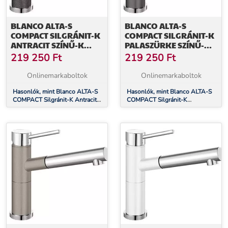
BLANCO ALTA-S
BLANCO ALTA-S
COMPACT SILGRÁNIT-K
COMPACT SILGRÁNIT-K
ANTRACIT SZÍNŰ-K
PALASZÜRKE SZÍNŰ-K
GRÁNIT - KRÓM
GRÁNIT - KRÓM
219 250
Ft
219 250
Ft
CSAPTELEP (515333)
CSAPTELEP (518809)
Onlinemarkaboltok
Onlinemarkaboltok
Hasonlók, mint Blanco ALTA-S
Hasonlók, mint Blanco ALTA-S
COMPACT Silgránit-K Antracit
COMPACT Silgránit-K
színű-K Gránit - króm csaptelep
Palaszürke színű-K Gránit -
(515333)
króm csaptelep (518809)