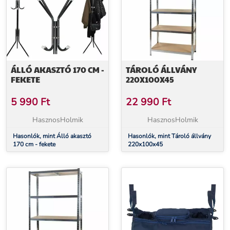
ÁLLÓ AKASZTÓ 170 CM -
TÁROLÓ ÁLLVÁNY
FEKETE
220X100X45
5 990
Ft
22 990
Ft
HasznosHolmik
HasznosHolmik
Hasonlók, mint Álló akasztó
Hasonlók, mint Tároló állvány
170 cm - fekete
220x100x45