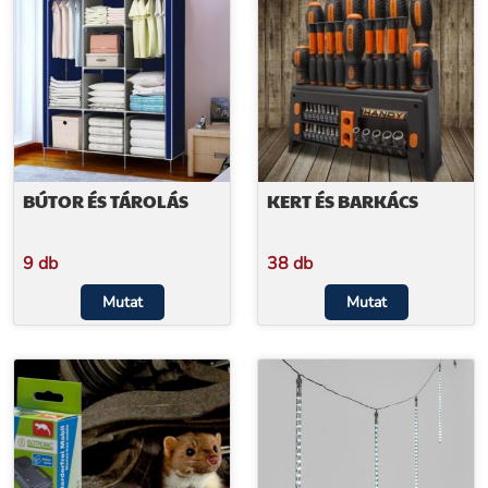
BÚTOR ÉS TÁROLÁS
KERT ÉS BARKÁCS
9 db
38 db
Mutat
Mutat