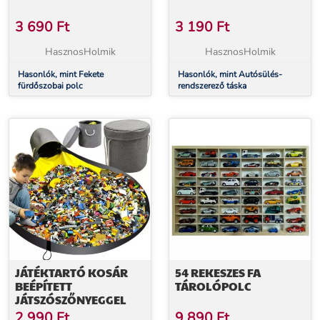
3 690
Ft
3 190
Ft
HasznosHolmik
HasznosHolmik
Hasonlók, mint Fekete
Hasonlók, mint Autósülés-
fürdőszobai polc
rendszerező táska
JÁTÉKTARTÓ KOSÁR
54 REKESZES FA
BEÉPÍTETT
TÁROLÓPOLC
JÁTSZÓSZŐNYEGGEL
2 990
Ft
9 890
Ft