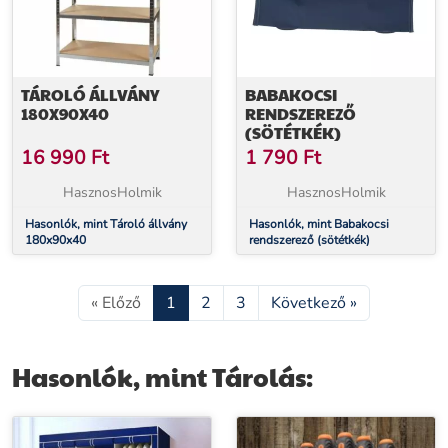
TÁROLÓ ÁLLVÁNY
BABAKOCSI
180X90X40
RENDSZEREZŐ
(SÖTÉTKÉK)
16 990
Ft
1 790
Ft
HasznosHolmik
HasznosHolmik
Hasonlók, mint Tároló állvány
Hasonlók, mint Babakocsi
180x90x40
rendszerező (sötétkék)
« Előző
1
2
3
Következő »
Hasonlók, mint Tárolás: