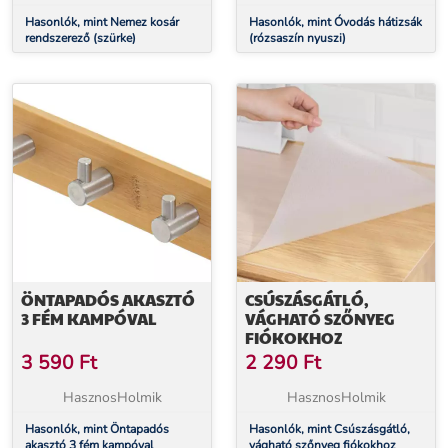
Hasonlók, mint Nemez kosár
Hasonlók, mint Óvodás hátizsák
rendszerező (szürke)
(rózsaszín nyuszi)
ÖNTAPADÓS AKASZTÓ
CSÚSZÁSGÁTLÓ,
3 FÉM KAMPÓVAL
VÁGHATÓ SZŐNYEG
FIÓKOKHOZ
3 590
Ft
2 290
Ft
HasznosHolmik
HasznosHolmik
Hasonlók, mint Öntapadós
Hasonlók, mint Csúszásgátló,
akasztó 3 fém kampóval
vágható szőnyeg fiókokhoz