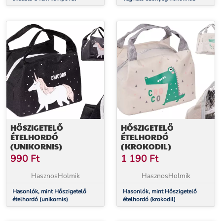
HŐSZIGETELŐ
HŐSZIGETELŐ
ÉTELHORDÓ
ÉTELHORDÓ
(UNIKORNIS)
(KROKODIL)
990
Ft
1 190
Ft
HasznosHolmik
HasznosHolmik
Hasonlók, mint Hőszigetelő
Hasonlók, mint Hőszigetelő
ételhordó (unikornis)
ételhordó (krokodil)