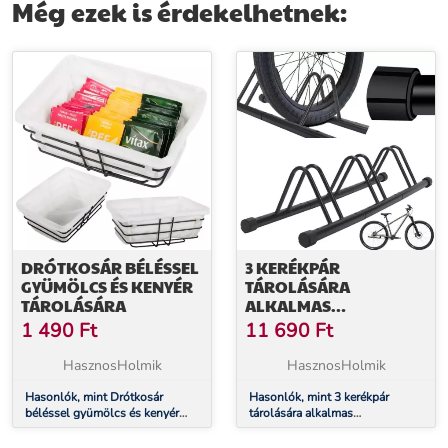
Még ezek is érdekelhetnek:
DRÓTKOSÁR BÉLÉSSEL
3 KERÉKPÁR
GYÜMÖLCS ÉS KENYÉR
TÁROLÁSÁRA
TÁROLÁSÁRA
ALKALMAS
KERÉKPÁRTARTÓ
1 490
Ft
11 690
Ft
HasznosHolmik
HasznosHolmik
Hasonlók, mint Drótkosár
Hasonlók, mint 3 kerékpár
béléssel gyümölcs és kenyér
tárolására alkalmas
tárolására
kerékpártartó