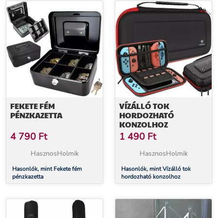
FEKETE FÉM
VÍZÁLLÓ TOK
PÉNZKAZETTA
HORDOZHATÓ
KONZOLHOZ
4 790
Ft
1 490
Ft
HasznosHolmik
HasznosHolmik
Hasonlók, mint Fekete fém
Hasonlók, mint Vízálló tok
pénzkazetta
hordozható konzolhoz