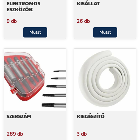
ELEKTROMOS
KISÁLLAT
ESZKÖZÖK
9 db
26 db
Mutat
Mutat
SZERSZÁM
KIEGÉSZÍTŐ
289 db
3 db