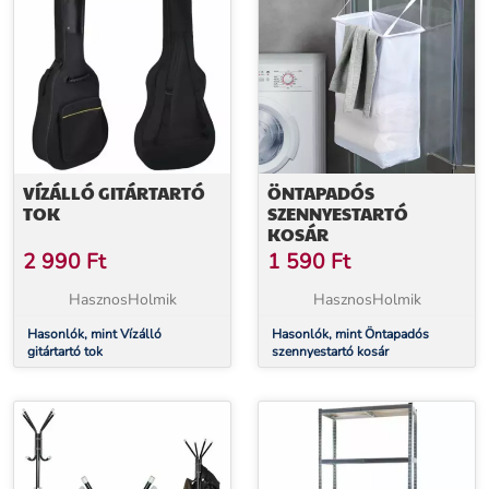
VÍZÁLLÓ GITÁRTARTÓ
ÖNTAPADÓS
TOK
SZENNYESTARTÓ
KOSÁR
2 990
Ft
1 590
Ft
HasznosHolmik
HasznosHolmik
Hasonlók, mint Vízálló
Hasonlók, mint Öntapadós
gitártartó tok
szennyestartó kosár