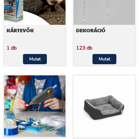
KÁRTEVŐK
DEKORÁCIÓ
1 db
123 db
Mutat
Mutat