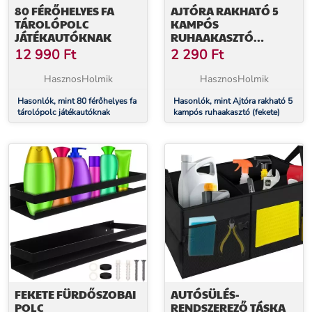
80 FÉRŐHELYES FA
AJTÓRA RAKHATÓ 5
TÁROLÓPOLC
KAMPÓS
JÁTÉKAUTÓKNAK
RUHAAKASZTÓ
(FEKETE)
12 990
Ft
2 290
Ft
HasznosHolmik
HasznosHolmik
Hasonlók, mint 80 férőhelyes fa
Hasonlók, mint Ajtóra rakható 5
tárolópolc játékautóknak
kampós ruhaakasztó (fekete)
FEKETE FÜRDŐSZOBAI
AUTÓSÜLÉS-
POLC
RENDSZEREZŐ TÁSKA