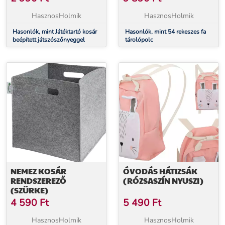
HasznosHolmik
HasznosHolmik
Hasonlók, mint Játéktartó kosár
Hasonlók, mint 54 rekeszes fa
beépített játszószőnyeggel
tárolópolc
NEMEZ KOSÁR
ÓVODÁS HÁTIZSÁK
RENDSZEREZŐ
(RÓZSASZÍN NYUSZI)
(SZÜRKE)
4 590
Ft
5 490
Ft
HasznosHolmik
HasznosHolmik