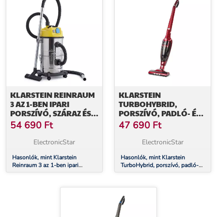
KLARSTEIN REINRAUM
KLARSTEIN
3 AZ 1-BEN IPARI
TURBOHYBRID,
PORSZÍVÓ, SZÁRAZ ÉS
PORSZÍVÓ, PADLÓ- ÉS
NEDVES
KÉZI PORSZÍVÓ, METÁL
54 690
Ft
47 690
Ft
HASZNÁLATRA, HAMU
PIROS
PORSZÍVÓ, 1800 W, 30
ElectronicStar
ElectronicStar
L, ROZSDAMENTES
ACÉL
Hasonlók, mint Klarstein
Hasonlók, mint Klarstein
Reinraum 3 az 1-ben ipari
TurboHybrid, porszívó, padló-
porszívó, száraz és nedves
és kézi porszívó, metál piros
használatra, hamu porszívó,
1800 W, 30 l, rozsdamentes
acél