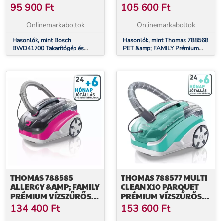
TAKARÍTÓGÉP ÉS
95 900
Ft
105 600
Ft
KÁRPITTISZTÍTÓ
Onlinemarkaboltok
Onlinemarkaboltok
Hasonlók, mint Bosch
Hasonlók, mint Thomas 788568
BWD41700 Takarítógép és
PET &amp; FAMILY Prémium
Kárpittisztító
vízszűrős takarítógép és
kárpittisztító
THOMAS 788585
THOMAS 788577 MULTI
ALLERGY &AMP; FAMILY
CLEAN X10 PARQUET
PRÉMIUM VÍZSZŰRŐS
PRÉMIUM VÍZSZŰRŐS
TAKARÍTÓGÉP ÉS
TAKARÍTÓGÉP ÉS
134 400
Ft
153 600
Ft
KÁRPITTISZTÍTÓ
KÁRPITTISZTÍTÓ