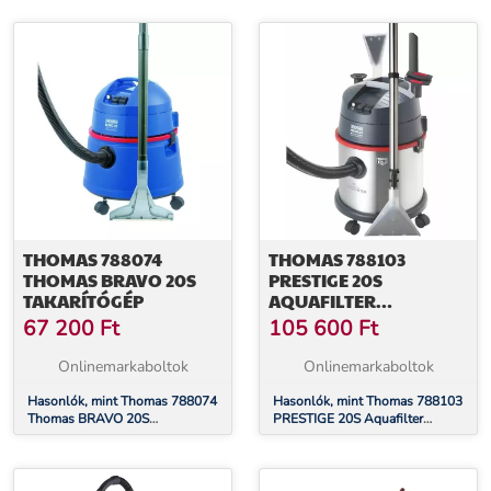
Kárpittisztító
THOMAS 788074
THOMAS 788103
THOMAS BRAVO 20S
PRESTIGE 20S
TAKARÍTÓGÉP
AQUAFILTER
TAKARÍTÓGÉP
67 200
Ft
105 600
Ft
Onlinemarkaboltok
Onlinemarkaboltok
Hasonlók, mint Thomas 788074
Hasonlók, mint Thomas 788103
Thomas BRAVO 20S
PRESTIGE 20S Aquafilter
Takarítógép
Takarítógép