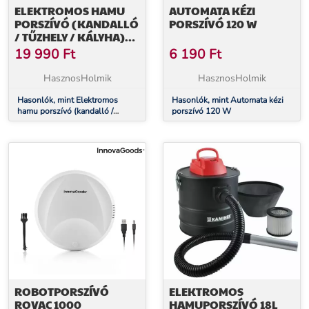
ELEKTROMOS HAMU
AUTOMATA KÉZI
PORSZÍVÓ (KANDALLÓ
PORSZÍVÓ 120 W
/ TŰZHELY / KÁLYHA)
20L 1200W
19 990
Ft
6 190
Ft
HasznosHolmik
HasznosHolmik
Hasonlók, mint Elektromos
Hasonlók, mint Automata kézi
hamu porszívó (kandalló /
porszívó 120 W
tűzhely / kályha) 20L 1200W
ROBOTPORSZÍVÓ
ELEKTROMOS
ROVAC 1000
HAMUPORSZÍVÓ 18L