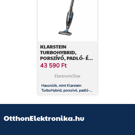
KLARSTEIN
TURBOHYBRID,
PORSZÍVÓ, PADLÓ- ÉS
KÉZI PORSZÍVÓ,
43 590
Ft
ANTRACIT/KÉK
ElectronicStar
Hasonlók, mint Klarstein
TurboHybrid, porszívó, padló-
és kézi porszívó, antracit/kék
OtthonElektronika.hu