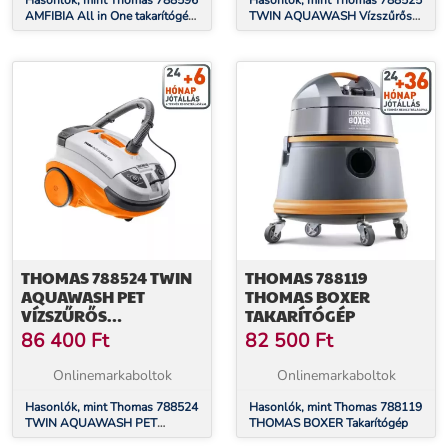
Hasonlók, mint Thomas 788596
Hasonlók, mint Thomas 788525
AMFIBIA All in One takarítógép
TWIN AQUAWASH Vízszűrős
és kárpittisztító
Takarítógép és Kárpittisztító
THOMAS 788524 TWIN
THOMAS 788119
AQUAWASH PET
THOMAS BOXER
VÍZSZŰRŐS
TAKARÍTÓGÉP
TAKARÍTÓGÉP ÉS
86 400
Ft
82 500
Ft
KÁRPITTISZTÍTÓ
Onlinemarkaboltok
Onlinemarkaboltok
Hasonlók, mint Thomas 788524
Hasonlók, mint Thomas 788119
TWIN AQUAWASH PET
THOMAS BOXER Takarítógép
Vízszűrős Takarítógép és