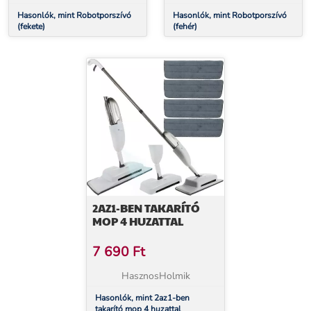
Hasonlók, mint Robotporszívó
Hasonlók, mint Robotporszívó
(fekete)
(fehér)
2AZ1-BEN TAKARÍTÓ
MOP 4 HUZATTAL
7 690
Ft
HasznosHolmik
Hasonlók, mint 2az1-ben
takarító mop 4 huzattal