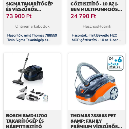
SIGMA TAKARÍTÓGÉP
GŐZTISZTÍTÓ - 10 AZ 1-
ÉS VÍZSZŰRŐS
BEN MULTIFUNKCIÓS
PORSZÍVÓ
TAKARÍTÓGÉP
73 900
Ft
24 790
Ft
Onlinemarkaboltok
HasznosHolmik
Hasonlók, mint Thomas 788559
Hasonlók, mint Bewello H2O
Twin Sigma Takarítógép és
MOP gőztisztító - 10 az 1-ben
vízszűrős porszívó
Multifunkciós takarítógép
BOSCH BWD41700
THOMAS 788568 PET
TAKARÍTÓGÉP ÉS
&AMP; FAMILY
KÁRPITTISZTÍTÓ
PRÉMIUM VÍZSZŰRŐS