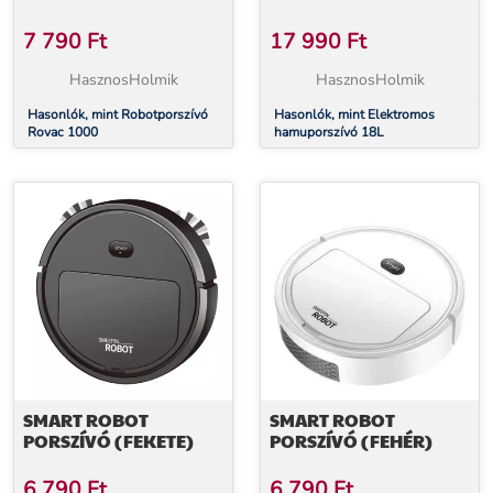
7 790
Ft
17 990
Ft
HasznosHolmik
HasznosHolmik
Hasonlók, mint Robotporszívó
Hasonlók, mint Elektromos
Rovac 1000
hamuporszívó 18L
SMART ROBOT
SMART ROBOT
PORSZÍVÓ (FEKETE)
PORSZÍVÓ (FEHÉR)
6 790
Ft
6 790
Ft