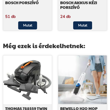
BOSCH PORSZÍVÓ
BOSCH AKKUS KÉZI
PORSZÍVÓ
51 db
24 db
Mutat
Mutat
Még ezek is érdekelhetnek:
THOMAS 788559 TWIN
BEWELLO H2O MOP