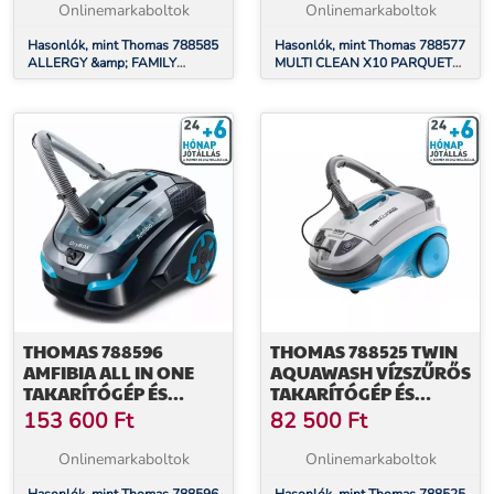
Onlinemarkaboltok
Onlinemarkaboltok
Hasonlók, mint Thomas 788585
Hasonlók, mint Thomas 788577
ALLERGY &amp; FAMILY
MULTI CLEAN X10 PARQUET
Prémium vízszűrős takarítógép
Prémium vízszűrős takarítógép
és kárpittisztító
és kárpittisztító
THOMAS 788596
THOMAS 788525 TWIN
AMFIBIA ALL IN ONE
AQUAWASH VÍZSZŰRŐS
TAKARÍTÓGÉP ÉS
TAKARÍTÓGÉP ÉS
KÁRPITTISZTÍTÓ
KÁRPITTISZTÍTÓ
153 600
Ft
82 500
Ft
Onlinemarkaboltok
Onlinemarkaboltok