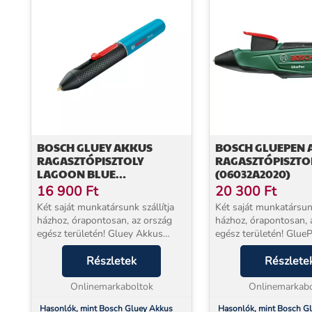
BOSCH GLUEY AKKUS
BOSCH GLUEPEN 
RAGASZTÓPISZTOLY
RAGASZTÓPISZTO
LAGOON BLUE
(06032A2020)
(06032A2104)
16 900
Ft
20 300
Ft
Két saját munkatársunk szállítja
Két saját munkatársunk
házhoz, órapontosan, az ország
házhoz, órapontosan, 
egész területén! Gluey Akkus
egész területén! Glue
ragasztópisztoly Lagoon blue
ragasztópisztoly (06
(06032A2104) Izgalmas kreatív
Részletek
Akkus, gyors és egys
Részlete
lehetőségek a Gluey
használható – a kény
használatával! Végtelen leh...
Onlinemarkaboltok
ragasztásért Optimáli..
Onlinemarkabo
Hasonlók, mint Bosch Gluey Akkus
Hasonlók, mint Bosch G