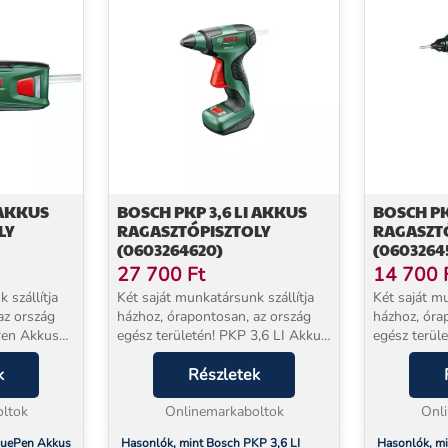
AKKUS
BOSCH PKP 3,6 LI AKKUS
BOSCH PK
LY
RAGASZTÓPISZTOLY
RAGASZT
(0603264620)
(0603264
27 700
Ft
14 700
 szállítja
Két saját munkatársunk szállítja
Két saját mu
az ország
házhoz, órapontosan, az ország
házhoz, óra
Pen Akkus
egész területén! PKP 3,6 LI Akkus
egész terül
032A2020)
ragasztópisztoly (0603264620)
Ragasztópis
zerűen
k
Ideális bármikor és mindenfajta
Részletek
Fantasztiku
elmes
feladathoz, kiváló kezelhetőséggel
eredmények
.
ltok
Dolg...
Onlinemarkaboltok
körében Elek
Onl
luePen Akkus
Hasonlók, mint Bosch PKP 3,6 LI
Hasonlók, m