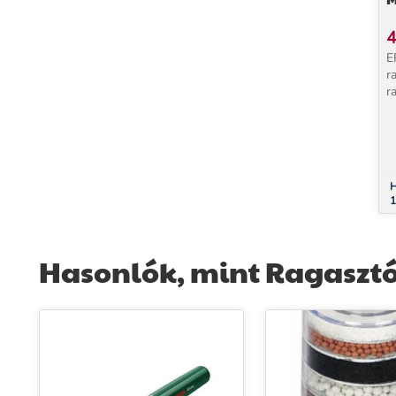
4
E
r
r
t
r
U
á
H
1
Hasonlók, mint Ragasztó