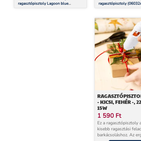
ragasztópisztoly Lagoon blue
ragasztópisztoly (0603
(06032A2104)
RAGASZTÓPISZTOL
- KICSI, FEHÉR -, 2
15W
1 590
Ft
Ez a ragasztópisztoly 
kisebb ragasztási fela
barkácsoláshoz. Az e
kialakítás előnyös lehe