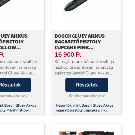
LUEY AKKUS
BOSCH GLUEY AKKUS
ÓPISZTOLY
RAGASZTÓPISZTOLY
ALLOW
CUPCAKE PINK
102)
(06032A2103)
Ft
16 900
Ft
nkatársunk szállítja
Két saját munkatársunk szállítja
pontosan, az ország
házhoz, órapontosan, az ország
etén! Gluey Akkus
egész területén! Gluey Akkus
sztoly Marshmallow
ragasztópisztoly Cupcake pink
) Izgalmas kreatív
Részletek
(06032A2103) Izgalmas kreatív
Részletek
 a Gluey
lehetőségek a Gluey
l! Végtelen leh...
inemarkaboltok
használatával! Végtelen le...
Onlinemarkaboltok
int Bosch Gluey Akkus
Hasonlók, mint Bosch Gluey Akkus
ztoly Marshmallow
ragasztópisztoly Cupcake pink
2)
(06032A2103)