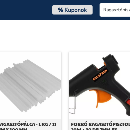
%
Kuponok
AGASZTÓPÁLCA - 1 KG / 11
FORRÓ RAGASZTÓPISZTO
M X 300 MM
20W + 30 DB 7MM-ES