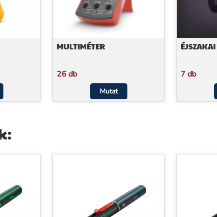
MULTIMÉTER
ÉJSZAKAI
26 db
7 db
Mutat
k: