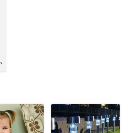
):
ly