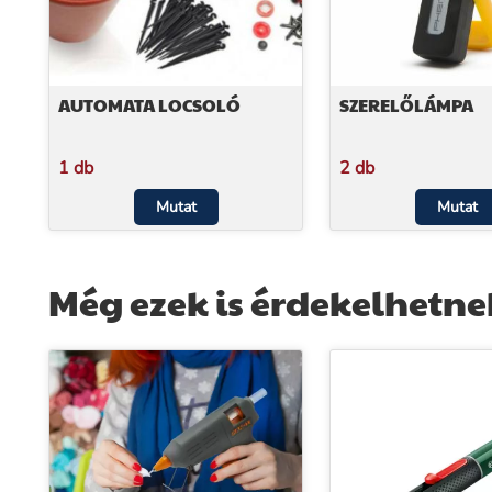
AUTOMATA LOCSOLÓ
SZERELŐLÁMPA
1 db
2 db
Mutat
Mutat
Még ezek is érdekelhetne