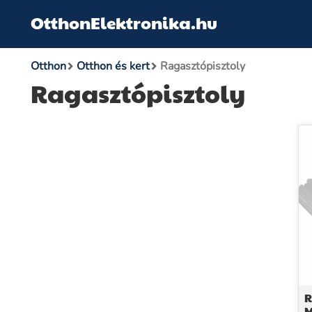
OtthonElektronika.hu
Otthon
Otthon és kert
Ragasztópisztoly
Ragasztópisztoly
R
M