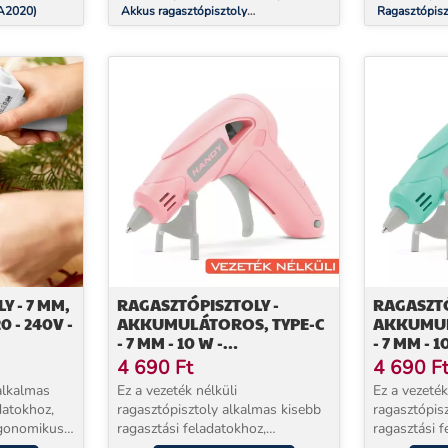
2A2020)
Akkus ragasztópisztoly
Ragasztópis
(0603264620)
Y - 7 MM,
RAGASZTÓPISZTOLY -
RAGASZTÓ
20 - 240V -
AKKUMULÁTOROS, TYPE-C
AKKUMUL
- 7 MM - 10 W -
- 7 MM -
BABARÓZSASZÍN
4 690
Ft
4 690
F
alkalmas
Ez a vezeték nélküli
Ez a vezeték
datokhoz,
ragasztópisztoly alkalmas kisebb
ragasztópis
rgonomikus
ragasztási feladatokhoz,
ragasztási f
t precíziós
barkácsoláshoz. A beépített
barkácsolás