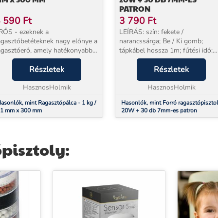
PATRON
 590
Ft
3 790
Ft
RŐS - ezeknek a
LEÍRÁS: szín: fekete /
agasztóbetéteknek nagy előnye a
narancssárga; Be / Ki gomb;
agasztóerő, amely hatékonyabbá
tápkábel hossza 1m; fűtési idő:
eszi a munkát, függetlenül a
max 2 perc; teljesítmény: 20W;
agasztott felület típusától.
Részletek
ragasztó átmérője: 7mm; méretek
Részletek
NIVERZÁLIS - a 11 mm
(szélesség / magasság / mélység
tmérőjű fegyver ragasztója jól...
HasznosHolmik
13 x...
HasznosHolmik
asonlók, mint Ragasztópálca - 1 kg /
Hasonlók, mint Forró ragasztópiszto
1 mm x 300 mm
20W + 30 db 7mm-es patron
pisztoly: