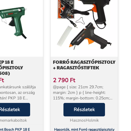
P 18 E
FORRÓ RAGASZTÓPISZTOLY
ÓPISZTOLY
+ RAGASZTÓSTIFTEK
508)
Ft
2 790
Ft
nkatársunk szállítja
@page { size: 21cm 29.7cm;
pontosan, az ország
margin: 2cm } p { line-height:
etén! PKP 18 E
115%; margin-bottom: 0.25cm;
ztoly (0603264508)
background: transparent } Gyors,
s ragasztási
Részletek
pontos és rendkívül tartós
Részletek
 anyagok széles
illesztések Forró
tronikus fűtőelem...
inemarkaboltok
ragasztópisztolyunk nélk...
HasznosHolmik
int Bosch PKP 18 E
Hasonlók, mint Forró ragasztópisztoly