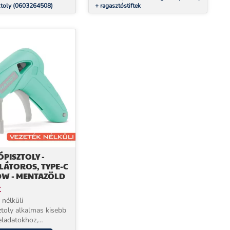
ztoly (0603264508)
+ ragasztóstiftek
PISZTOLY -
ÁTOROS, TYPE-C
 10W - MENTAZÖLD
t
 nélküli
ztoly alkalmas kisebb
eladatokhoz,
hoz. A beépített