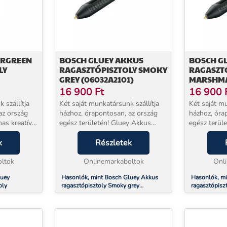
ERGREEN
BOSCH GLUEY AKKUS
BOSCH G
LY
RAGASZTÓPISZTOLY SMOKY
RAGASZT
GREY (06032A2101)
MARSHM
(06032A2
16 900
Ft
16 900
 szállítja
Két saját munkatársunk szállítja
Két saját mu
az ország
házhoz, órapontosan, az ország
házhoz, óra
mas kreatív
egész területén! Gluey Akkus
egész terül
ragasztópisztoly Smoky grey
ragasztópi
en
k
(06032A2101) Izgalmas kreatív
Részletek
(06032A2102
ötletek
lehetőségek a Gluey
lehetőségek
akt és...
ltok
használatával! Végtelen lehe...
Onlinemarkaboltok
használatáva
Onl
luey
Hasonlók, mint Bosch Gluey Akkus
Hasonlók, m
oly
ragasztópisztoly Smoky grey
ragasztópis
(06032A2101)
(06032A210