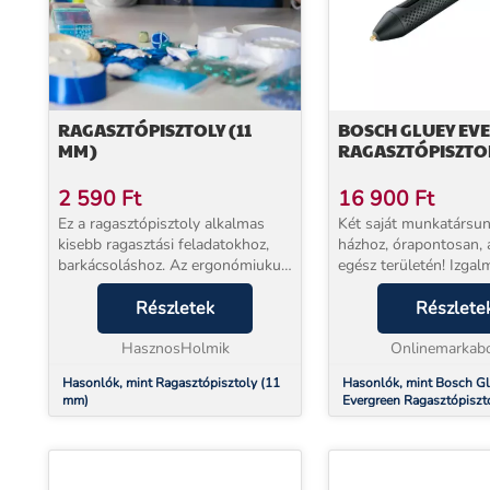
RAGASZTÓPISZTOLY (11
BOSCH GLUEY EV
MM)
RAGASZTÓPISZTO
2 590
Ft
16 900
Ft
Ez a ragasztópisztoly alkalmas
Két saját munkatársunk
kisebb ragasztási feladatokhoz,
házhoz, órapontosan, 
barkácsoláshoz. Az ergonómiukus
egész területén! Izgal
kialakítás előnyös lehet precíziós
lehetőségek a Gluey
feladatoknál, ideális lehet:
Részletek
használatával! Végtel
Részlete
fotóalbumokhoz, papír-
lehetőségek a kreatív 
írószerekhez, mű...
HasznosHolmik
megvalósításához Komp
Onlinemarkabo
Hasonlók, mint Ragasztópisztoly (11
Hasonlók, mint Bosch G
mm)
Evergreen Ragasztópiszt