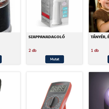
SZAPPANADAGOLÓ
TÁNYÉR, 
2 db
1 db
Mutat