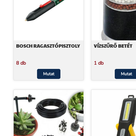
BOSCH RAGASZTÓPISZTOLY
VÍZSZŰRŐ BETÉT
8 db
1 db
Mutat
Mutat