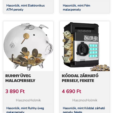
Hasonlók, mint Elektronikus
Hasonlók, mint Fém
ATM persely
malacpersely
RUHHY ÜVEG
KÓDDAL ZÁRHATÓ
MALACPERSELY
PERSELY, FEKETE
3 890
Ft
4 690
Ft
HasznosHolmik
HasznosHolmik
Hasonlók, mint Ruhhy üveg
Hasonlók, mint Kóddal zárható
malacpersely
persely, fekete