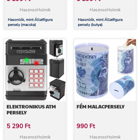
HasznosHolmik
HasznosHolmik
Hasonlók, mint Állatfigura
Hasonlók, mint Állatfigura
persely (macska)
persely (kutya)
ELEKTRONIKUS ATM
FÉM MALACPERSELY
PERSELY
5 290
Ft
990
Ft
HasznosHolmik
HasznosHolmik