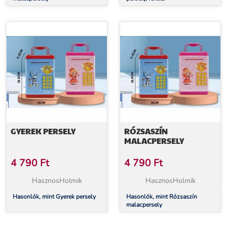
GYEREK PERSELY
RÓZSASZÍN
MALACPERSELY
4 790
Ft
4 790
Ft
HasznosHolmik
HasznosHolmik
Hasonlók, mint Gyerek persely
Hasonlók, mint Rózsaszín
malacpersely