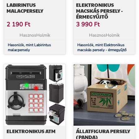
LABIRINTUS
ELEKTRONIKUS
MALACPERSELY
MACSKÁS PERSELY -
ÉRMEGYŰJTŐ
2 190
Ft
3 990
Ft
HasznosHolmik
HasznosHolmik
Hasonlók, mint Labirintus
Hasonlók, mint Elektronikus
malacpersely
macskás persely - érmegyűjtő
ELEKTRONIKUS ATM
ÁLLATFIGURA PERSELY
(PANDA)