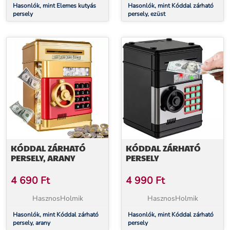
Hasonlók, mint Elemes kutyás
Hasonlók, mint Kóddal zárható
persely
persely, ezüst
KÓDDAL ZÁRHATÓ
KÓDDAL ZÁRHATÓ
PERSELY, ARANY
PERSELY
4 690
Ft
4 990
Ft
HasznosHolmik
HasznosHolmik
Hasonlók, mint Kóddal zárható
Hasonlók, mint Kóddal zárható
persely, arany
persely