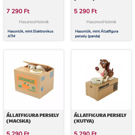
7 290
Ft
5 290
Ft
HasznosHolmik
HasznosHolmik
Hasonlók, mint Elektronikus
Hasonlók, mint Állatfigura
ATM
persely (panda)
ÁLLATFIGURA PERSELY
ÁLLATFIGURA PERSELY
(MACSKA)
(KUTYA)
5 290
Ft
5 290
Ft