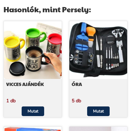
Hasonlók, mint Persely:
VICCES AJÁNDÉK
ÓRA
1 db
5 db
Mutat
Mutat