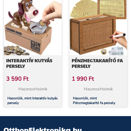
INTERAKTÍV KUTYÁS
PÉNZMEGTAKARÍTÓ FA
PERSELY
PERSELY
3 590
Ft
1 990
Ft
HasznosHolmik
HasznosHolmik
Hasonlók, mint Interaktív kutyás
Hasonlók, mint
persely
Pénzmegtakarító fa persely
OtthonElektronika.hu