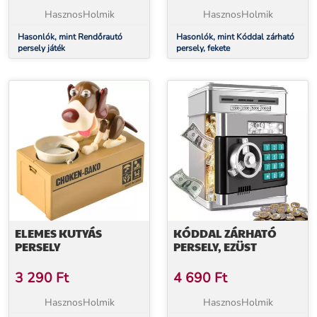
HasznosHolmik
HasznosHolmik
Hasonlók, mint Rendőrautó
Hasonlók, mint Kóddal zárható
persely játék
persely, fekete
ELEMES KUTYÁS
KÓDDAL ZÁRHATÓ
PERSELY
PERSELY, EZÜST
3 290
Ft
4 690
Ft
HasznosHolmik
HasznosHolmik