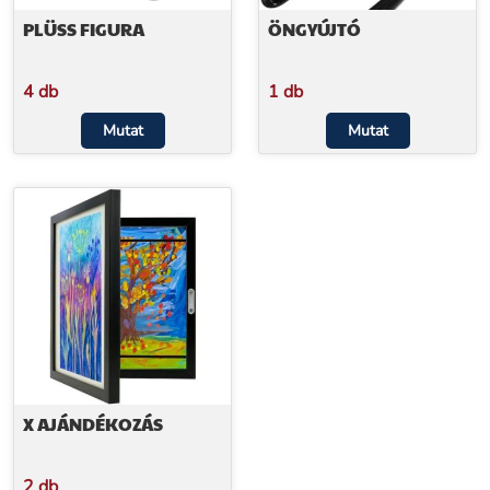
PLÜSS FIGURA
ÖNGYÚJTÓ
4 db
1 db
Mutat
Mutat
X AJÁNDÉKOZÁS
2 db