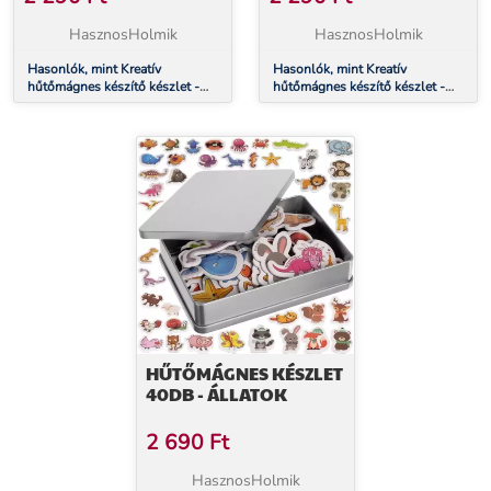
HasznosHolmik
HasznosHolmik
Hasonlók, mint Kreatív
Hasonlók, mint Kreatív
hűtőmágnes készítő készlet -
hűtőmágnes készítő készlet -
sellők
muffin
HŰTŐMÁGNES KÉSZLET
40DB - ÁLLATOK
2 690
Ft
HasznosHolmik