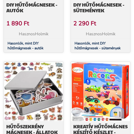
DIY HŰTŐMÁGNESEK -
DIY HŰTŐMÁGNESEK -
AUTÓK
SÜTEMÉNYEK
1 890
Ft
2 290
Ft
HasznosHolmik
HasznosHolmik
Hasonlók, mint DIY
Hasonlók, mint DIY
hűtőmágnesek - autók
hűtőmágnesek - sütemények
HŰTŐSZEKRÉNY
KREATÍV HŰTŐMÁGNES
MÁGNESEK - ÁLLATOK
KÉSZÍTŐ KÉSZLET -