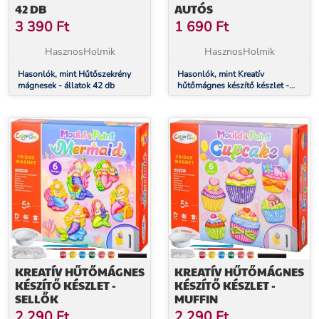
42 DB
AUTÓS
3 390
Ft
1 690
Ft
HasznosHolmik
HasznosHolmik
Hasonlók, mint Hűtőszekrény
Hasonlók, mint Kreatív
mágnesek - állatok 42 db
hűtőmágnes készítő készlet -
autós
KREATÍV HŰTŐMÁGNES
KREATÍV HŰTŐMÁGNES
KÉSZÍTŐ KÉSZLET -
KÉSZÍTŐ KÉSZLET -
SELLŐK
MUFFIN
2 290
Ft
2 290
Ft