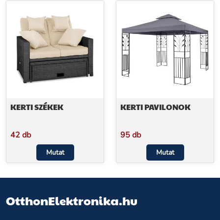
KERTI SZÉKEK
KERTI PAVILONOK
42 db
95 db
Mutat
Mutat
OtthonElektronika.hu