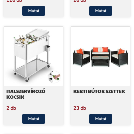
126 db
26 db
Mutat
Mutat
ITALSZERVÍROZÓ
KERTI BÚTOR SZETTEK
KOCSIK
2 db
23 db
Mutat
Mutat