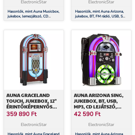
ElectronicStar
ElectronicStar
Hasonlók, mint Auna Musicbox,
Hasonlók, mint Auna Arizona,
jukebox, lemezjátszó, CD
jukebox, BT, FM rádió, USB, SD,
lejátszó, BT, USB, SD, FM tuner,
MP3, CD lejátszó, fekete
fa
AUNA GRACELAND
AUNA ARIZONA SING,
TOUCH, JUKEBOX, 12"
JUKEBOX, BT, USB,
ÉRINTŐKÉPERNYŐS
MP3, CD LEJÁTSZÓ,
VEZÉRLŐPULT, WLAN,
VEZETÉKES MIKROFON
359 890
Ft
42 590
Ft
CD, BT, FA MEGJELENÉS
ElectronicStar
ElectronicStar
Hasonlók, mint Auna Graceland
Hasonlók, mint Auna Arizona