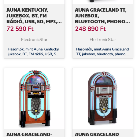
AUNA KENTUCKY,
AUNA GRACELAND TT,
JUKEBOX, BT, FM
JUKEBOX,
RÁDIÓ, USB, SD, MP3,
BLUETOOTH, PHONO,
CD LEJÁTSZÓ, FEHÉR
CD, USB, SD, MP3, AUX,
72 590
Ft
248 890
Ft
FM
ElectronicStar
ElectronicStar
Hasonlók, mint Auna Kentucky,
Hasonlók, mint Auna Graceland
jukebox, BT, FM rádió, USB, SD,
TT, jukebox, bluetooth, phono,
MP3, CD lejátszó, fehér
CD, USB, SD, MP3, AUX, FM
AUNA GRACELAND-
AUNA GRACELAND