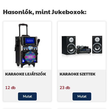
MP3, CD lejátszó
mikrofon, fa megjelenés
Hasonlók, mint Jukeboxok:
KARAOKE LEJÁTSZÓK
KARAOKE SZETTEK
12 db
23 db
Mutat
Mutat