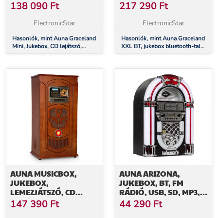
LEMEZJÁTSZÓ,
SD AUX CD FM/AM
138 090
Ft
217 290
Ft
DAB+/FM RÁDIÓ, LED
ElectronicStar
ElectronicStar
Hasonlók, mint Auna Graceland
Hasonlók, mint Auna Graceland
Mini, Jukebox, CD lejátszó,
XXL BT, jukebox bluetooth-tal
lemezjátszó, DAB+/FM rádió,
USB SD AUX CD FM/AM
LED
AUNA MUSICBOX,
AUNA ARIZONA,
JUKEBOX,
JUKEBOX, BT, FM
LEMEZJÁTSZÓ, CD
RÁDIÓ, USB, SD, MP3,
LEJÁTSZÓ, BT, USB, SD,
CD LEJÁTSZÓ, FEKETE
147 390
Ft
44 290
Ft
FM TUNER, FA