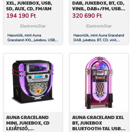
XXL, JUKEBOX, USB,
DAB, JUKEBOX, BT, CD,
SD, AUX, CD, FM/AM
VINIL, DAB+/FM, USB,
SD, AUX BEMENET, LED
194 190
Ft
320 690
Ft
LÁMPA
ElectronicStar
ElectronicStar
Hasonlók, mint Auna
Hasonlók, mint Auna Graceland
Graceland-XXL, jukebox, USB,
DAB, jukebox, BT, CD, vinil,
SD, AUX, CD, FM/AM
DAB+/FM, USB, SD, AUX
bemenet, LED lámpa
AUNA GRACELAND
AUNA GRACELAND XXL
MINI, JUKEBOX, CD
BT, JUKEBOX
LEJÁTSZÓ,
BLUETOOTH-TAL USB