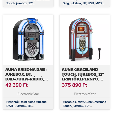
Touch, jukebox, 12"
Sing, Jukebox, BT, USB, MP3,
érintőképernyős vezérlőpult,
CD lejátszó, Vezetékes mikrofon
WLAN, CD, BT, fa megjelenés
AUNA ARIZONA DAB+
AUNA GRACELAND
JUKEBOX, BT,
TOUCH, JUKEBOX, 12"
DAB+/UKW-RÁDIÓ,
ÉRINTŐKÉPERNYŐ,
USB, SD, MP3, CD
WLAN, CD, BT,
49 390
Ft
375 890
Ft
LEJÁTSZÓ
MIKROFON, FA
MEGJELENÉS
ElectronicStar
ElectronicStar
Hasonlók, mint Auna Arizona
Hasonlók, mint Auna Graceland
DAB+ Jukebox, BT,
Touch, jukebox, 12"
DAB+/UKW-rádió, USB, SD,
érintőképernyő, WLAN, CD, BT,