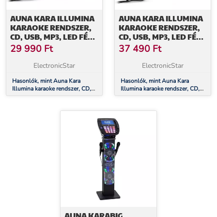
AUNA KARA ILLUMINA
AUNA KARA ILLUMINA
KARAOKE RENDSZER,
KARAOKE RENDSZER,
CD, USB, MP3, LED FÉNY
CD, USB, MP3, LED FÉNY
SHOW, 2 X MIKROFON,
SHOW, 2 X MIKROFON,
29 990
Ft
37 490
Ft
HORDOZHATÓ,
HORDOZHATÓ, FEKETE
RÓZSASZÍN
ElectronicStar
ElectronicStar
Hasonlók, mint Auna Kara
Hasonlók, mint Auna Kara
Illumina karaoke rendszer, CD,
Illumina karaoke rendszer, CD,
USB, MP3, LED fény show, 2 x
USB, MP3, LED fény show, 2 x
mikrofon, hordozható, rózsaszín
mikrofon, hordozható, fekete
AUNA KARABIG