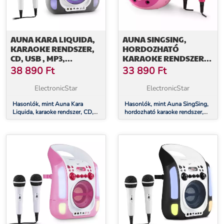
AUNA KARA LIQUIDA,
AUNA SINGSING,
KARAOKE RENDSZER,
HORDOZHATÓ
CD, USB , MP3,
KARAOKE RENDSZER,
SZÖKŐKÚT, LED, 2 X
LED, ELEMEKKEL
38 890
Ft
33 890
Ft
MIKROFON,
ÜZEMELTETHETŐ, 2 X
HORDOZHATÓ
MIKROFON
ElectronicStar
ElectronicStar
Hasonlók, mint Auna Kara
Hasonlók, mint Auna SingSing,
Liquida, karaoke rendszer, CD,
hordozható karaoke rendszer,
USB , MP3, szökőkút, LED, 2 x
LED, elemekkel üzemeltethető,
mikrofon, hordozható
2 x mikrofon