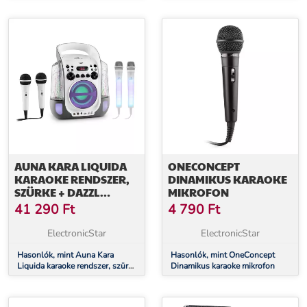
Aktív hangfalszett 2 x 25cm
LED show, cinch
AUNA KARA LIQUIDA
ONECONCEPT
KARAOKE RENDSZER,
DINAMIKUS KARAOKE
SZÜRKE + DAZZL
MIKROFON
KARAOKE MIKROFON
41 290
Ft
4 790
Ft
KÉSZLET, LED
MEGVILÁGÍTÁS
ElectronicStar
ElectronicStar
Hasonlók, mint Auna Kara
Hasonlók, mint OneConcept
Liquida karaoke rendszer, szürke
Dinamikus karaoke mikrofon
+ Dazzl karaoke mikrofon
készlet, LED megvilágítás