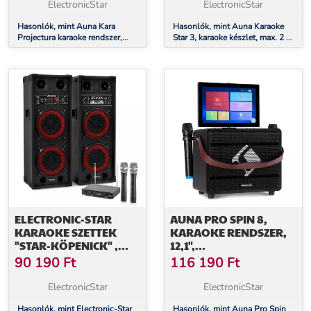
KÉSZLET, LED
ElectronicStar
ElectronicStar
MEGVILÁGÍTÁS
Hasonlók, mint Auna Kara
Hasonlók, mint Auna Karaoke
Projectura karaoke rendszer,
Star 3, karaoke készlet, max. 2 x
fekete + Dazzl karaoke mikrofon
45 W, BT, USB port, 2 x
készlet, LED megvilágítás
mikrofon
ELECTRONIC-STAR
AUNA PRO SPIN 8,
KARAOKE SZETTEK
KARAOKE RENDSZER,
"STAR-KÖPENICK" ,
12,1",
SPB-28 PA
ÉRINTŐKÉPERNYŐ, 2
90 190
Ft
116 190
Ft
AKTÍV/PASSZÍV DUAL
UHF MIKROFON, WIFI,
8" PA HANGFALAK 8
BT, USB, SD, HDMI
ElectronicStar
ElectronicStar
Hasonlók, mint Electronic-Star
Hasonlók, mint Auna Pro Spin