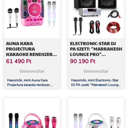
AUNA KARA
ELECTRONIC-STAR DJ
PROJECTURA
PA SZETT: "MARRAKESH
KARAOKE RENDSZER,
LOUNGE PRO"
RÓZSASZÍN + DAZZL
HANGFALAK ÉS
61 490
Ft
90 190
Ft
MIKROFON KÉSZLET,
ERŐSÍTŐ
LED MEGVILÁGÍTÁS
ElectronicStar
ElectronicStar
Hasonlók, mint Auna Kara
Hasonlók, mint Electronic-Star
Projectura karaoke rendszer,
DJ PA szett: "Marrakesh Lounge
rózsaszín + Dazzl mikrofon
Pro" hangfalak és erősítő
készlet, LED megvilágítás