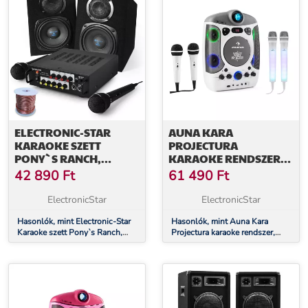
ELECTRONIC-STAR
AUNA KARA
KARAOKE SZETT
PROJECTURA
PONY`S RANCH,
KARAOKE RENDSZER,
ERŐSÍTŐ, HANGFALAK,
FEHÉR + DAZZL
42 890
Ft
61 490
Ft
MIKR. SZETT
KARAOKE MIKROFON
KÉSZLET, LED
ElectronicStar
ElectronicStar
MEGVILÁGÍTÁS
Hasonlók, mint Electronic-Star
Hasonlók, mint Auna Kara
Karaoke szett Pony`s Ranch,
Projectura karaoke rendszer,
erősítő, hangfalak, mikr. szett
fehér + Dazzl karaoke mikrofon
készlet, LED megvilágítás