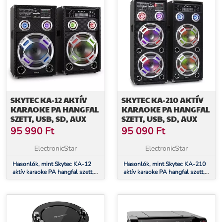
SKYTEC KA-12 AKTÍV
SKYTEC KA-210 AKTÍV
KARAOKE PA HANGFAL
KARAOKE PA HANGFAL
SZETT, USB, SD, AUX
SZETT, USB, SD, AUX
95 990
Ft
95 090
Ft
ElectronicStar
ElectronicStar
Hasonlók, mint Skytec KA-12
Hasonlók, mint Skytec KA-210
aktív karaoke PA hangfal szett,
aktív karaoke PA hangfal szett,
USB, SD, AUX
USB, SD, AUX