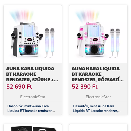
2 x mikrofon
AUNA KARA LIQUIDA
AUNA KARA LIQUIDA
BT KARAOKE
BT KARAOKE
RENDSZER, SZÜRKE +
RENDSZER, RÓZSASZÍN
DAZZL KARAOKE
+ DAZZL KARAOKE
52 690
Ft
52 390
Ft
MIKROFON KÉSZLET,
MIKROFON KÉSZLET,
LED MEGVILÁGÍTÁS
LED MEGVILÁGÍTÁS
ElectronicStar
ElectronicStar
Hasonlók, mint Auna Kara
Hasonlók, mint Auna Kara
Liquida BT karaoke rendszer,
Liquida BT karaoke rendszer,
szürke + Dazzl karaoke mikrofon
rózsaszín + Dazzl karaoke
készlet, LED megvilágítás
mikrofon készlet, LED
megvilágítás