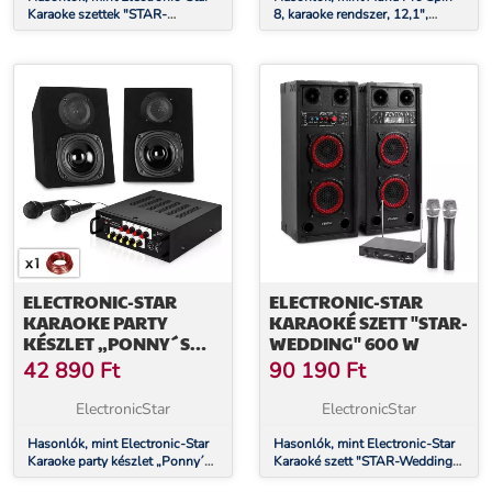
Karaoke szettek "STAR-
8, karaoke rendszer, 12,1",
Köpenick" , SPB-28 PA
érintőképernyő, 2 UHF
Aktív/Passzív Dual 8" PA
mikrofon, WiFi, BT, USB, SD,
Hangfalak 8
HDMI
ELECTRONIC-STAR
ELECTRONIC-STAR
KARAOKE PARTY
KARAOKÉ SZETT "STAR-
KÉSZLET „PONNY´S
WEDDING" 600 W
RANCH NEO“, ERŐSÍTŐ,
42 890
Ft
90 190
Ft
HANGFAL & 2 X
MIKROFON
ElectronicStar
ElectronicStar
Hasonlók, mint Electronic-Star
Hasonlók, mint Electronic-Star
Karaoke party készlet „Ponny´s
Karaoké szett "STAR-Wedding"
Ranch NEO“, erősítő, hangfal &
600 W