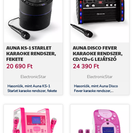
AUNA KS-1 STARLET
AUNA DISCO FEVER
KARAOKE RENDSZER,
KARAOKE RENDSZER,
FEKETE
CD/CD+G LEJÁTSZÓ
20 690
Ft
24 390
Ft
ElectronicStar
ElectronicStar
Hasonlók, mint Auna KS-1
Hasonlók, mint Auna Disco
Starlet karaoke rendszer, fekete
Fever karaoke rendszer,
CD/CD+G lejátszó