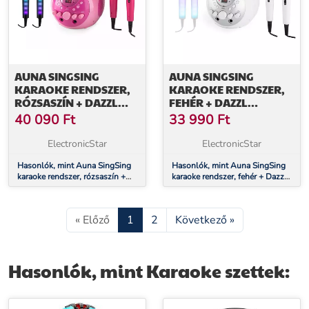
AUNA SINGSING
AUNA SINGSING
KARAOKE RENDSZER,
KARAOKE RENDSZER,
RÓZSASZÍN + DAZZL
FEHÉR + DAZZL
MIKROFON SZETT, LED
MIKROFON SZETT, LED
40 090
Ft
33 990
Ft
MEGVILÁGÍTÁS
MEGVILÁGÍTÁS
ElectronicStar
ElectronicStar
Hasonlók, mint Auna SingSing
Hasonlók, mint Auna SingSing
karaoke rendszer, rózsaszín +
karaoke rendszer, fehér + Dazzl
Dazzl mikrofon szett, LED
mikrofon szett, LED
megvilágítás
megvilágítás
« Előző
1
2
Következő »
Hasonlók, mint Karaoke szettek: