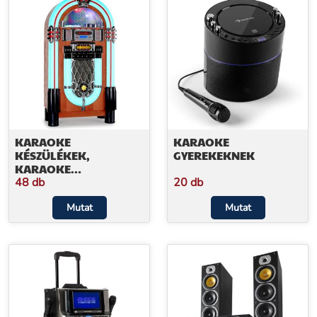
KARAOKE
KARAOKE
KÉSZÜLÉKEK,
GYEREKEKNEK
KARAOKE
RENDSZEREK
48 db
20 db
Mutat
Mutat