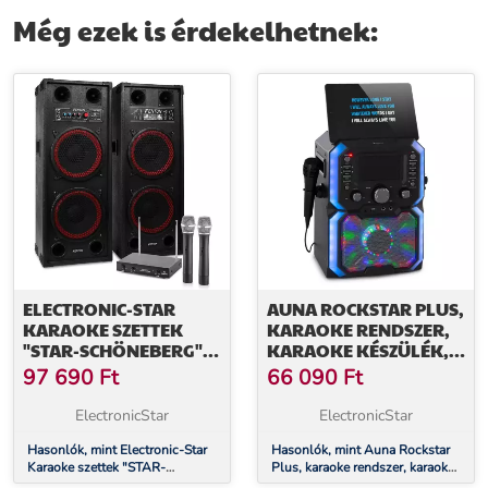
Még ezek is érdekelhetnek:
ELECTRONIC-STAR
AUNA ROCKSTAR PLUS,
KARAOKE SZETTEK
KARAOKE RENDSZER,
"STAR-SCHÖNEBERG" ,
KARAOKE KÉSZÜLÉK,
SPB-210 PA AKTÍV
BLUETOOTH, USB, CD,
97 690
Ft
66 090
Ft
HANGFALSZETT 2 X
LED SHOW, CINCH
25CM
ElectronicStar
ElectronicStar
Hasonlók, mint Electronic-Star
Hasonlók, mint Auna Rockstar
Karaoke szettek "STAR-
Plus, karaoke rendszer, karaoke
Schöneberg" , SPB-210 PA
készülék, bluetooth, USB, CD,