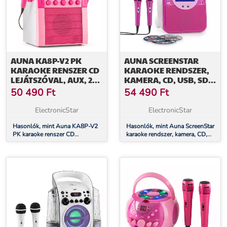
AUNA KA8P-V2 PK
AUNA SCREENSTAR
KARAOKE RENSZER CD
KARAOKE RENDSZER,
LEJÁTSZÓVAL, AUX, 2
KAMERA, CD, USB, SD,
MIKROFON,
MP3, 2 X MIKROFON, 3 X
50 490
Ft
54 490
Ft
RÓZSASZÍN
CD+G, RÓZSASZÍN
ElectronicStar
ElectronicStar
Hasonlók, mint Auna KA8P-V2
Hasonlók, mint Auna ScreenStar
PK karaoke renszer CD
karaoke rendszer, kamera, CD,
lejátszóval, AUX, 2 mikrofon,
USB, SD, MP3, 2 x mikrofon, 3 x
rózsaszín
CD+G, rózsaszín