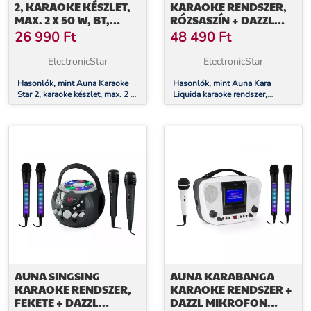
2, KARAOKE KÉSZLET,
KARAOKE RENDSZER,
MAX. 2 X 50 W, BT,
RÓZSASZÍN + DAZZL
USB/SD PORT,
KARAOKE MIKROFON
26 990
Ft
48 490
Ft
VONALBEMENET, 2 X
KÉSZLET, LED
MIKROFON
MEGVILÁGÍTÁS
ElectronicStar
ElectronicStar
Hasonlók, mint Auna Karaoke
Hasonlók, mint Auna Kara
Star 2, karaoke készlet, max. 2 x
Liquida karaoke rendszer,
50 W, BT, USB/SD port,
rózsaszín + Dazzl karaoke
vonalbemenet, 2 x mikrofon
mikrofon készlet, LED
megvilágítás
AUNA SINGSING
AUNA KARABANGA
KARAOKE RENDSZER,
KARAOKE RENDSZER +
FEKETE + DAZZL
DAZZL MIKROFON