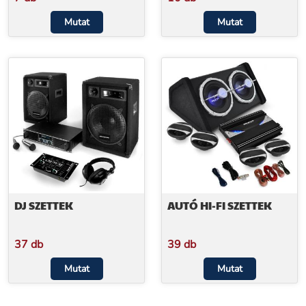
Mutat
Mutat
DJ SZETTEK
AUTÓ HI-FI SZETTEK
37 db
39 db
Mutat
Mutat