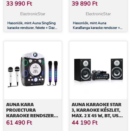
MIKROFON SZETT, LED
SZETT, BLUETOOTH,
33 990
Ft
39 890
Ft
MEGVILÁGÍTÁS
TFT KIJELZŐ
ElectronicStar
ElectronicStar
Hasonlók, mint Auna SingSing
Hasonlók, mint Auna
karaoke rendszer, fekete + Dazzl
KaraBanga karaoke rendszer +
mikrofon szett, LED
Dazzl mikrofon szett, bluetooth,
megvilágítás
TFT kijelző
AUNA KARA
AUNA KARAOKE STAR
PROJECTURA
3, KARAOKE KÉSZLET,
KARAOKE RENDSZER,
MAX. 2 X 45 W, BT, USB
FEKETE + DAZZL
PORT, 2 X MIKROFON
61 490
Ft
44 190
Ft
KARAOKE MIKROFON