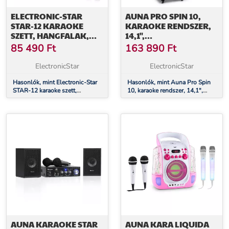
ELECTRONIC-STAR
AUNA PRO SPIN 10,
STAR-12 KARAOKE
KARAOKE RENDSZER,
SZETT, HANGFALAK,
14,1",
DRÓTNÉLKÜLI
ÉRINTŐKÉPERNYŐ, 2
85 490
Ft
163 890
Ft
MIKROFON 1200W
UHF MIKROFON, WIFI,
BT, USB, TF, HDMI
ElectronicStar
ElectronicStar
Hasonlók, mint Electronic-Star
Hasonlók, mint Auna Pro Spin
STAR-12 karaoke szett,
10, karaoke rendszer, 14,1",
hangfalak, drótnélküli mikrofon
érintőképernyő, 2 UHF
1200W
mikrofon, WiFi, BT, USB, TF,
HDMI
AUNA KARAOKE STAR
AUNA KARA LIQUIDA