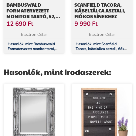
BAMBUSWALD
SCANFIELD TACORA,
FORMATERVEZETT
KÁBELTÁLCA ASZTALI,
MONITOR TARTÓ, 52,5
FIÓKOS SÍNEKHEZ
X 10 X 24 CM, 12 KG - IG
12 690
Ft
9 990
Ft
TERHELHETŐ, 12" - IG,
BAMBUSZ
ElectronicStar
ElectronicStar
Hasonlók, mint Bambuswald
Hasonlók, mint Scanfield
Formatervezett monitor tartó,
Tacora, kábeltálca asztali, fiókos
52,5 x 10 x 24 cm, 12 kg - ig
sínekhez
terhelhető, 12" - ig, bambusz
Hasonlók, mint Irodaszerek: