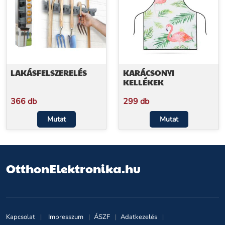
LAKÁSFELSZERELÉS
KARÁCSONYI
KELLÉKEK
366 db
299 db
Mutat
Mutat
OtthonElektronika.hu
Kapcsolat
Impresszum
ÁSZF
Adatkezelés