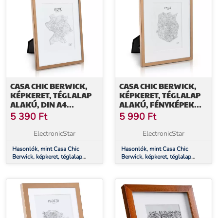
CASA CHIC BERWICK,
CASA CHIC BERWICK,
KÉPKERET, TÉGLALAP
KÉPKERET, TÉGLALAP
ALAKÚ, DIN A4
ALAKÚ, FÉNYKÉPEK
FÉNYKÉPEK,
24,8 X 19,3 CM,
5 390
Ft
5 990
Ft
PASZPARTU, ÜVEG
PASZPARTU, ÜVEG
ElectronicStar
ElectronicStar
Hasonlók, mint Casa Chic
Hasonlók, mint Casa Chic
Berwick, képkeret, téglalap
Berwick, képkeret, téglalap
alakú, DIN A4 fényképek,
alakú, fényképek 24,8 x 19,3 cm,
paszpartu, üveg
paszpartu, üveg