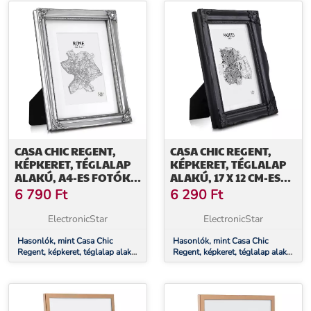
CASA CHIC REGENT,
CASA CHIC REGENT,
KÉPKERET, TÉGLALAP
KÉPKERET, TÉGLALAP
ALAKÚ, A4-ES FOTÓK,
ALAKÚ, 17 X 12 CM-ES
PASZPARTU, ÜVEG,
FOTÓK, PASZPARTU,
6 790
Ft
6 290
Ft
ROKOKÓ
ÜVEG, ROKOKÓ
ElectronicStar
ElectronicStar
Hasonlók, mint Casa Chic
Hasonlók, mint Casa Chic
Regent, képkeret, téglalap alakú,
Regent, képkeret, téglalap alakú,
A4-es fotók, paszpartu, üveg,
17 x 12 cm-es fotók, paszpartu,
rokokó
üveg, rokokó