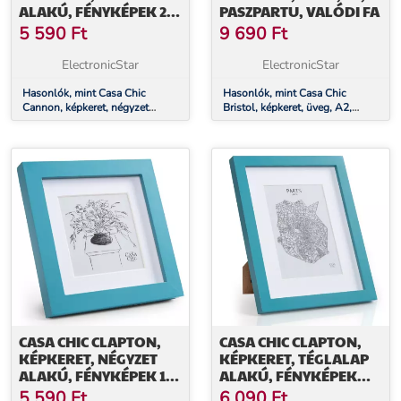
ALAKÚ, FÉNYKÉPEK 20
PASZPARTU, VALÓDI FA
X 20 CM, PASZPARTU,
5 590
Ft
9 690
Ft
VALÓDI FA
ElectronicStar
ElectronicStar
Hasonlók, mint Casa Chic
Hasonlók, mint Casa Chic
Cannon, képkeret, négyzet
Bristol, képkeret, üveg, A2,
alakú, fényképek 20 x 20 cm,
paszpartu, valódi fa
paszpartu, valódi fa
CASA CHIC CLAPTON,
CASA CHIC CLAPTON,
KÉPKERET, NÉGYZET
KÉPKERET, TÉGLALAP
ALAKÚ, FÉNYKÉPEK 15
ALAKÚ, FÉNYKÉPEK
X 15 CM, PASZPARTU,
24,8 X 19,3 CM,
5 590
Ft
6 090
Ft