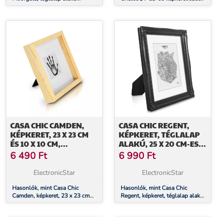
képkeret, 1 keret 3 képhez, 15 x
3 méret, téglalap alakú,
10 cm, szerelt, fa
paszpartu, valódi fa
CASA CHIC CAMDEN,
CASA CHIC REGENT,
KÉPKERET, 23 X 23 CM
KÉPKERET, TÉGLALAP
ÉS 10 X 10 CM,
ALAKÚ, 25 X 20 CM-ES
PASZPARTU, VALÓDI FA
FOTÓK, PASZPARTU,
6 490
Ft
6 990
Ft
ÜVEG, ROKOKÓ
ElectronicStar
ElectronicStar
Hasonlók, mint Casa Chic
Hasonlók, mint Casa Chic
Camden, képkeret, 23 x 23 cm
Regent, képkeret, téglalap alakú,
és 10 x 10 cm, paszpartu, valódi
25 x 20 cm-es fotók, paszpartu,
fa
üveg, rokokó