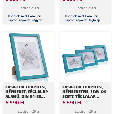
ÜVEG
PASZPARTU, ÜVEG
ElectronicStar
ElectronicStar
Hasonlók, mint Casa Chic
Hasonlók, mint Casa Chic
Clapton, képkeret, négyzet
Clapton, képkeret, téglalap
alakú, fényképek 15 x 15 cm,
alakú, fényképek 24,8 x 19,3 cm,
paszpartu, üveg
paszpartu, üveg
CASA CHIC CLAPTON,
CASA CHIC CLAPTON,
KÉPKERET, TÉGLALAP
KÉPKERETEK, 3 DB-OS
ALAKÚ, DIN A4-ES
SZETT, TÉGLALAP
FÉNYKÉPEK 28,7 X 20
ALAKÚ, 14 X 9 CM,
6 990
Ft
6 890
Ft
CM, PASZPARTU,
PASZPARTU, ÜVEG
VALÓDI FA
ElectronicStar
ElectronicStar