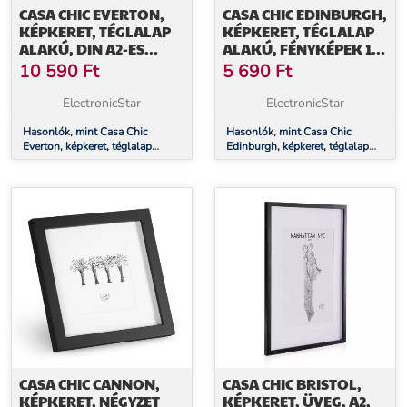
CASA CHIC EVERTON,
CASA CHIC EDINBURGH,
KÉPKERET, TÉGLALAP
KÉPKERET, TÉGLALAP
ALAKÚ, DIN A2-ES
ALAKÚ, FÉNYKÉPEK 10
FÉNYKÉPEK 58,8 X 41
X 15 CM, PASZPARTU,
10 590
Ft
5 690
Ft
CM, PASZPARTU,
VALÓDI FA
AKRILÜVEG
ElectronicStar
ElectronicStar
Hasonlók, mint Casa Chic
Hasonlók, mint Casa Chic
Everton, képkeret, téglalap
Edinburgh, képkeret, téglalap
alakú, DIN A2-es fényképek
alakú, fényképek 10 x 15 cm,
58,8 x 41 cm, paszpartu,
paszpartu, valódi fa
akrilüveg
CASA CHIC CANNON,
CASA CHIC BRISTOL,
KÉPKERET, NÉGYZET
KÉPKERET, ÜVEG, A2,