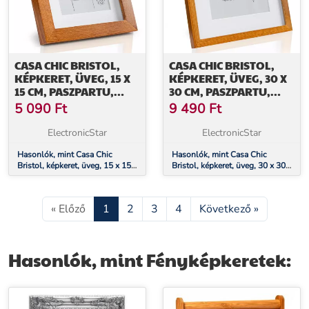
CASA CHIC BRISTOL,
CASA CHIC BRISTOL,
KÉPKERET, ÜVEG, 15 X
KÉPKERET, ÜVEG, 30 X
15 CM, PASZPARTU,
30 CM, PASZPARTU,
VALÓDI FA
VALÓDI FA
5 090
Ft
9 490
Ft
ElectronicStar
ElectronicStar
Hasonlók, mint Casa Chic
Hasonlók, mint Casa Chic
Bristol, képkeret, üveg, 15 x 15
Bristol, képkeret, üveg, 30 x 30
cm, paszpartu, valódi fa
cm, paszpartu, valódi fa
« Előző
1
2
3
4
Következő »
Hasonlók, mint Fényképkeretek: