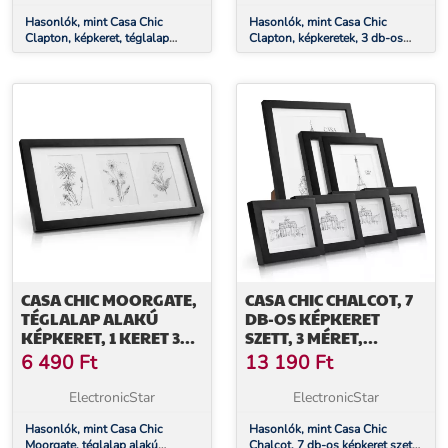
Hasonlók, mint Casa Chic
Hasonlók, mint Casa Chic
Clapton, képkeret, téglalap
Clapton, képkeretek, 3 db-os
alakú, DIN A4-es fényképek
szett, téglalap alakú, 14 x 9 cm,
28,7 x 20 cm, paszpartu, valódi
paszpartu, üveg
fa
CASA CHIC MOORGATE,
CASA CHIC CHALCOT, 7
TÉGLALAP ALAKÚ
DB-OS KÉPKERET
KÉPKERET, 1 KERET 3
SZETT, 3 MÉRET,
KÉPHEZ, 15 X 10 CM,
TÉGLALAP ALAKÚ,
6 490
Ft
13 190
Ft
SZERELT, FA
PASZPARTU, VALÓDI FA
ElectronicStar
ElectronicStar
Hasonlók, mint Casa Chic
Hasonlók, mint Casa Chic
Moorgate, téglalap alakú
Chalcot, 7 db-os képkeret szett,