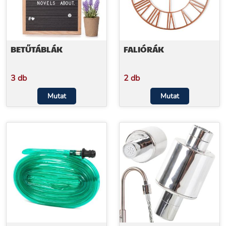
BETŰTÁBLÁK
FALIÓRÁK
3 db
2 db
Mutat
Mutat