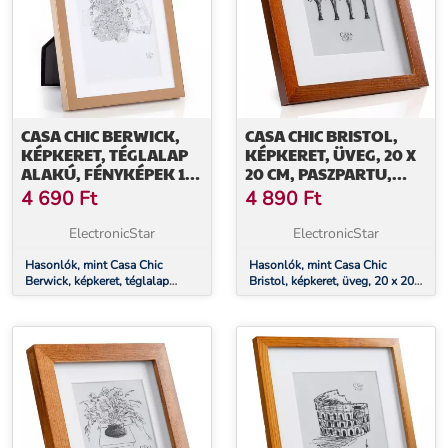
CASA CHIC BERWICK,
CASA CHIC BRISTOL,
KÉPKERET, TÉGLALAP
KÉPKERET, ÜVEG, 20 X
ALAKÚ, FÉNYKÉPEK 17
20 CM, PASZPARTU,
X 12 CM, PASZPARTU, FA
VALÓDI FA
4 690
Ft
4 890
Ft
ElectronicStar
ElectronicStar
Hasonlók, mint Casa Chic
Hasonlók, mint Casa Chic
Berwick, képkeret, téglalap
Bristol, képkeret, üveg, 20 x 20
alakú, fényképek 17 x 12 cm,
cm, paszpartu, valódi fa
paszpartu, fa