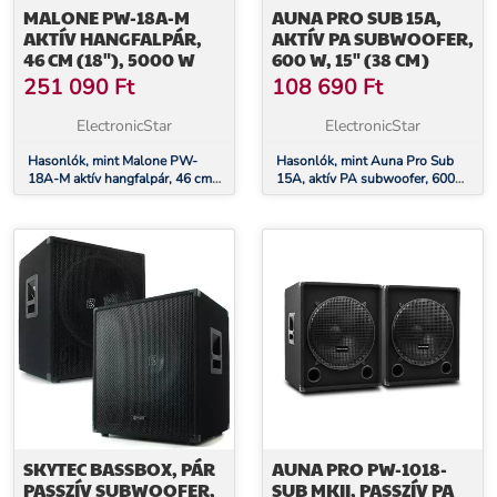
MALONE PW-18A-M
AUNA PRO SUB 15A,
AKTÍV HANGFALPÁR,
AKTÍV PA SUBWOOFER,
46 CM (18"), 5000 W
600 W, 15" (38 CM)
251 090
Ft
108 690
Ft
ElectronicStar
ElectronicStar
Hasonlók, mint Malone PW-
Hasonlók, mint Auna Pro Sub
18A-M aktív hangfalpár, 46 cm
15A, aktív PA subwoofer, 600
(18"), 5000 W
W, 15" (38 cm)
SKYTEC BASSBOX, PÁR
AUNA PRO PW-1018-
PASSZÍV SUBWOOFER,
SUB MKII, PASSZÍV PA