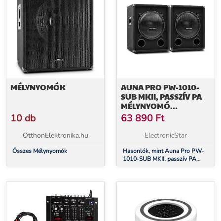
MÉLYNYOMÓK
AUNA PRO PW-1010-
SUB MKII, PASSZÍV PA
MÉLYNYOMÓ
HANGFALPÁR, 10" (25,4
10 db
63 890
Ft
CM) SUBWOOFER, 300
W
OtthonElektronika.hu
ElectronicStar
Összes Mélynyomók
Hasonlók, mint Auna Pro PW-
1010-SUB MKII, passzív PA
mélynyomó hangfalpár, 10"
(25,4 cm) subwoofer, 300 W