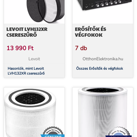
LEVOIT LVH132XR
ERŐSÍTŐK ÉS
CSERESZŰRŐ
VÉGFOKOK
13 990
Ft
7 db
Levoit
OtthonElektronika.hu
Hasonlók, mint Levoit
Összes Erősítők és végfokok
LVH132XR csereszűrő