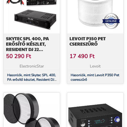
SKYTEC SPL 400, PA
LEVOIT P350 PET
ERŐSÍTŐ KÉSZLET,
CSERESZŰRŐ
RESIDENT DJ 22
BLUETOOTH 2CH
50 290
Ft
17 490
Ft
KEVERŐPULT, FEKETE
ElectronicStar
Levoit
Hasonlók, mint Skytec SPL 400,
Hasonlók, mint Levoit P350 Pet
PA erősítő készlet, Resident DJ
csereszűrő
22 Bluetooth 2CH keverőpult,
fekete