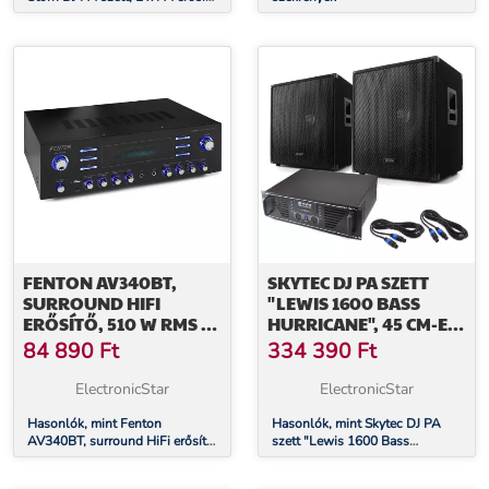
500W, 2 x PA subwoofer 600
W
FENTON AV340BT,
SKYTEC DJ PA SZETT
SURROUND HIFI
"LEWIS 1600 BASS
ERŐSÍTŐ, 510 W RMS (2
HURRICANE", 45 CM-ES,
X 180 W 8 OHM-RA),
1600 W
84 890
Ft
334 390
Ft
BT/USB/AUX
ElectronicStar
ElectronicStar
Hasonlók, mint Fenton
Hasonlók, mint Skytec DJ PA
AV340BT, surround HiFi erősítő,
szett "Lewis 1600 Bass
510 W RMS (2 x 180 W 8 Ohm-
Hurricane", 45 cm-es, 1600 W
ra), BT/USB/AUX