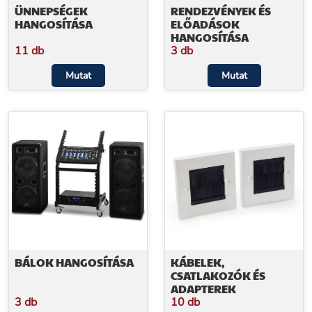
ÜNNEPSÉGEK
RENDEZVÉNYEK ÉS
HANGOSÍTÁSA
ELŐADÁSOK
HANGOSÍTÁSA
11 db
3 db
Mutat
Mutat
BÁLOK HANGOSÍTÁSA
KÁBELEK,
CSATLAKOZÓK ÉS
ADAPTEREK
3 db
10 db