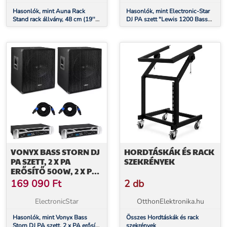
Hasonlók, mint Auna Rack
Hasonlók, mint Electronic-Star
Stand rack állvány, 48 cm (19''),
DJ PA szett "Lewis 1200 Bass
21 egység
Tornado", 38 cm-es, 1200 W-os
VONYX BASS STORN DJ
HORDTÁSKÁK ÉS RACK
PA SZETT, 2 X PA
SZEKRÉNYEK
ERŐSÍTŐ 500W, 2 X PA
SUBWOOFER 600 W
169 090
Ft
2 db
ElectronicStar
OtthonElektronika.hu
Hasonlók, mint Vonyx Bass
Összes Hordtáskák és rack
Storn DJ PA szett, 2 x PA erősítő
szekrények