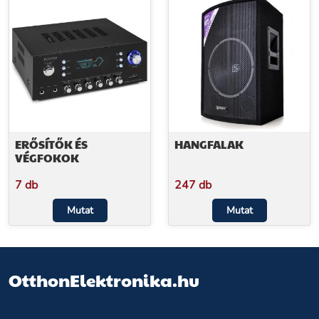
ERŐSÍTŐK ÉS
HANGFALAK
VÉGFOKOK
7 db
247 db
Mutat
Mutat
OtthonElektronika.hu