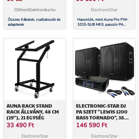
SUBWOOFER, 500 W
RMS
OtthonElektronika.hu
ElectronicStar
Összes Kábelek, csatlakozók és
Hasonlók, mint Auna Pro PW-
adapterek
1015-SUB MKII, passzív PA
mélynyomó hangfalpár, 15"
subwoofer, 500 W RMS
AUNA RACK STAND
ELECTRONIC-STAR DJ
RACK ÁLLVÁNY, 48 CM
PA SZETT "LEWIS 1200
(19''), 21 EGYSÉG
BASS TORNADO", 38
CM-ES, 1200 W-OS
33 490
Ft
146 590
Ft
ElectronicStar
ElectronicStar