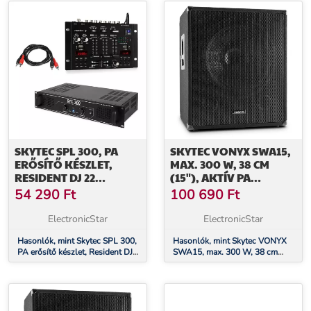
SKYTEC SPL 300, PA
SKYTEC VONYX SWA15,
ERŐSÍTŐ KÉSZLET,
MAX. 300 W, 38 CM
RESIDENT DJ 22
(15"), AKTÍV PA
BLUETOOTH
SUBWOOFER
54 290
Ft
100 690
Ft
KEVERŐPULT
ElectronicStar
ElectronicStar
Hasonlók, mint Skytec SPL 300,
Hasonlók, mint Skytec VONYX
PA erősítő készlet, Resident DJ
SWA15, max. 300 W, 38 cm
22 Bluetooth keverőpult
(15"), aktív PA subwoofer