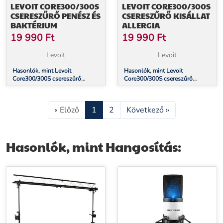
LEVOIT CORE300/300S
LEVOIT CORE300/300S
CSERESZŰRŐ PENÉSZ ÉS
CSERESZŰRŐ KISÁLLAT
BAKTÉRIUM
ALLERGIA
19 990
Ft
19 990
Ft
Levoit
Levoit
Hasonlók, mint Levoit
Hasonlók, mint Levoit
Core300/300S csereszűrő
Core300/300S csereszűrő
Penész és Baktérium
Kisállat Allergia
« Előző
1
2
Következő »
Hasonlók, mint Hangosítás: