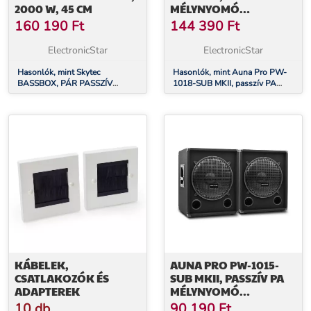
2000 W, 45 CM
MÉLYNYOMÓ
HANGFALPÁR, 18" (45,7
160 190
Ft
144 390
Ft
CM) SUBWOOFER, 600
W
ElectronicStar
ElectronicStar
Hasonlók, mint Skytec
Hasonlók, mint Auna Pro PW-
BASSBOX, PÁR PASSZÍV
1018-SUB MKII, passzív PA
SUBWOOFER, 2000 W, 45 CM
mélynyomó hangfalpár, 18"
(45,7 cm) subwoofer, 600 W
KÁBELEK,
AUNA PRO PW-1015-
CSATLAKOZÓK ÉS
SUB MKII, PASSZÍV PA
ADAPTEREK
MÉLYNYOMÓ
HANGFALPÁR, 15"
10 db
90 190
Ft