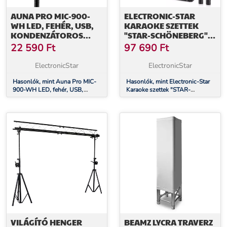
AUNA PRO MIC-900-
ELECTRONIC-STAR
WH LED, FEHÉR, USB,
KARAOKE SZETTEK
KONDENZÁTOROS
"STAR-SCHÖNEBERG" ,
MIKROFON,
SPB-210 PA AKTÍV
22 590
Ft
97 690
Ft
KARDIOID, STÚDIÓ,
HANGFALSZETT 2 X
LED
25CM
ElectronicStar
ElectronicStar
Hasonlók, mint Auna Pro MIC-
Hasonlók, mint Electronic-Star
900-WH LED, fehér, USB,
Karaoke szettek "STAR-
kondenzátoros mikrofon,
Schöneberg" , SPB-210 PA
kardioid, stúdió, LED
Aktív hangfalszett 2 x 25cm
VILÁGÍTÓ HENGER
BEAMZ LYCRA TRAVERZ