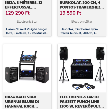
IBIZA, 3 MÉTERES, 12
BURKOLAT, 200 CM, 4
EFFEKTUSSAL,
PONTOS TRAVERZHEZ,
FORGATTYÚ
FEHÉR
129 290
Ft
19 590
Ft
ElectronicStar
ElectronicStar
Hasonlók, mint Világító henger
Hasonlók, mint Beamz Lycra
Ibiza, 3 méteres, 12 effektussal,
traverz burkolat, 200 cm, 4
forgattyú
pontos traverzhez, fehér
IBIZA RACK STAR
ELECTRONIC-STAR DJ
URANUS BLUES DJ
PA SZETT PUNCH LINE
HANGFAL RACK
1200 W, KEVERŐPULT,