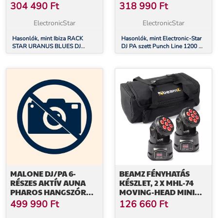
KÉSZLET, 250 EMBER
USB, SD PORTOK
304 490
Ft
318 990
Ft
ElectronicStar
ElectronicStar
Hasonlók, mint Ibiza RACK
Hasonlók, mint Electronic-Star
STAR URANUS BLUES DJ
DJ PA szett Punch Line 1200 W,
HANGFAL RACK KÉSZLET, 250
keverőpult, USB, SD portok
EMBER
MALONE DJ/PA 6-
BEAMZ FÉNYHATÁS
RÉSZES AKTÍV AUNA
KÉSZLET, 2 X MHL-74
PHAROS HANGSZÓRÓ
MOVING-HEAD MINI
SZETT, 9600 W
WASH & 1 X SOFT CASE
499 990
Ft
126 660
Ft