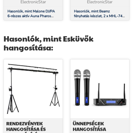
ElectronicStar
ElectronicStar
Hasonlók, mint Malone DJ/PA
Hasonlók, mint Beamz
6-részes aktív Auna Pharos
fényhatás készlet, 2 x MHL-74
hangszóró szett, 9600 W
Moving-Head Mini Wash & 1 x
Soft Case
Hasonlók, mint Esküvők
hangosítása:
RENDEZVÉNYEK
ÜNNEPSÉGEK
HANGOSÍTÁSA ÉS
HANGOSÍTÁSA