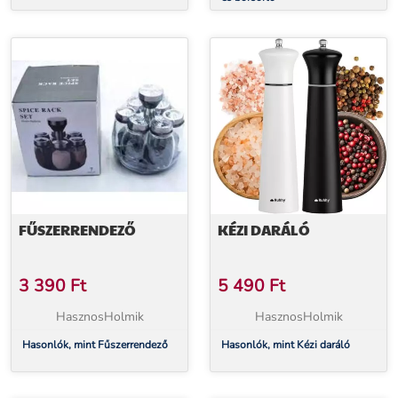
FŰSZERRENDEZŐ
KÉZI DARÁLÓ
3 390
Ft
5 490
Ft
HasznosHolmik
HasznosHolmik
Hasonlók, mint Fűszerrendező
Hasonlók, mint Kézi daráló