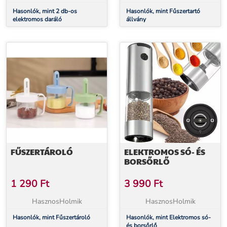
Hasonlók, mint 2 db-os
Hasonlók, mint Fűszertartó
elektromos daráló
állvány
FŰSZERTÁROLÓ
ELEKTROMOS SÓ- ÉS
BORSŐRLŐ
1 290
Ft
3 990
Ft
HasznosHolmik
HasznosHolmik
Hasonlók, mint Fűszertároló
Hasonlók, mint Elektromos só-
és borsőrlő