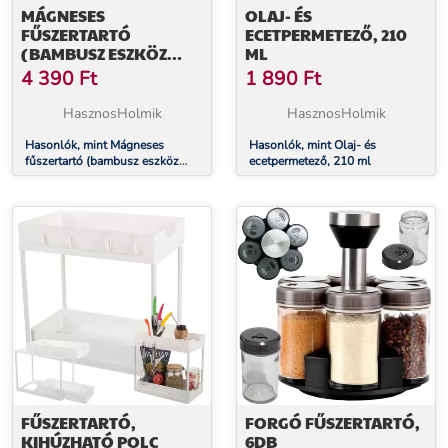
MÁGNESES
OLAJ- ÉS
FŰSZERTARTÓ
ECETPERMETEZŐ, 210
(BAMBUSZ ESZKÖZ
ML
SZETTEL, 7 RÉSZES, 80 X
4 390
Ft
1 890
Ft
135 X 275 MM)
HasznosHolmik
HasznosHolmik
Hasonlók, mint Mágneses
Hasonlók, mint Olaj- és
fűszertartó (bambusz eszköz
ecetpermetező, 210 ml
szettel, 7 részes, 80 x 135 x 275
mm)
FŰSZERTARTÓ,
FORGÓ FŰSZERTARTÓ,
KIHÚZHATÓ POLC
6DB