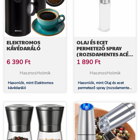
ELEKTROMOS
OLAJ ÉS ECET
KÁVÉDARÁLÓ
PERMETEZŐ SPRAY
(ROZSDAMENTES ACÉL,
ÜVEG, 100 ML)
6 390
Ft
1 890
Ft
HasznosHolmik
HasznosHolmik
Hasonlók, mint Elektromos
Hasonlók, mint Olaj és ecet
kávédaráló
permetező spray (rozsdamentes
acél, üveg, 100 ml)