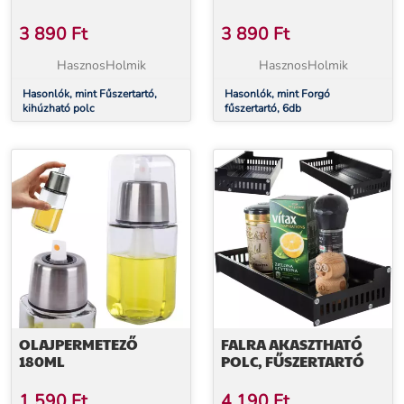
3 890
Ft
3 890
Ft
HasznosHolmik
HasznosHolmik
Hasonlók, mint Fűszertartó,
Hasonlók, mint Forgó
kihúzható polc
fűszertartó, 6db
OLAJPERMETEZŐ
FALRA AKASZTHATÓ
180ML
POLC, FŰSZERTARTÓ
1 590
Ft
4 190
Ft