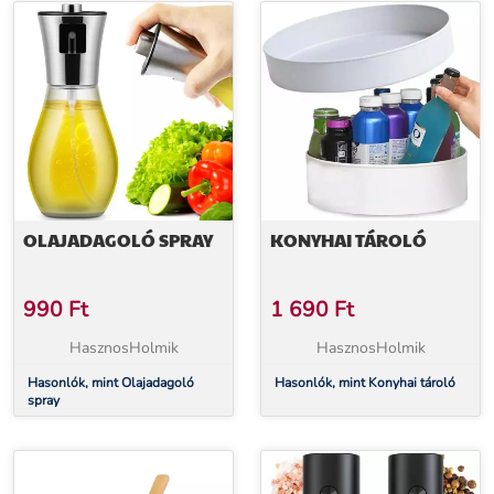
OLAJADAGOLÓ SPRAY
KONYHAI TÁROLÓ
990
Ft
1 690
Ft
HasznosHolmik
HasznosHolmik
Hasonlók, mint Olajadagoló
Hasonlók, mint Konyhai tároló
spray