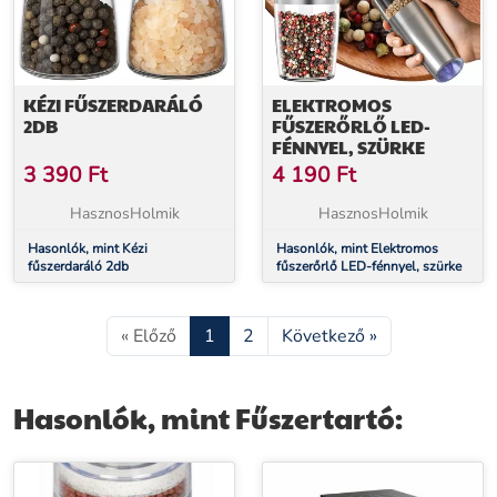
KÉZI FŰSZERDARÁLÓ
ELEKTROMOS
2DB
FŰSZERŐRLŐ LED-
FÉNNYEL, SZÜRKE
3 390
Ft
4 190
Ft
HasznosHolmik
HasznosHolmik
Hasonlók, mint Kézi
Hasonlók, mint Elektromos
fűszerdaráló 2db
fűszerőrlő LED-fénnyel, szürke
« Előző
1
2
Következő »
Hasonlók, mint Fűszertartó: