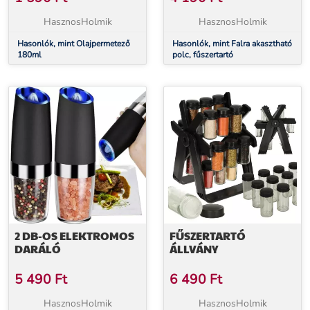
HasznosHolmik
HasznosHolmik
Hasonlók, mint Olajpermetező
Hasonlók, mint Falra akasztható
180ml
polc, fűszertartó
2 DB-OS ELEKTROMOS
FŰSZERTARTÓ
DARÁLÓ
ÁLLVÁNY
5 490
Ft
6 490
Ft
HasznosHolmik
HasznosHolmik