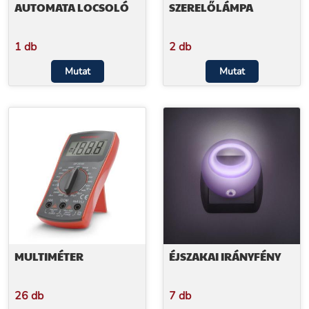
AUTOMATA LOCSOLÓ
SZERELŐLÁMPA
1 db
2 db
Mutat
Mutat
MULTIMÉTER
ÉJSZAKAI IRÁNYFÉNY
26 db
7 db