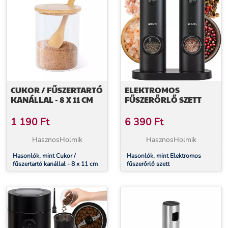
CUKOR / FŰSZERTARTÓ
ELEKTROMOS
KANÁLLAL - 8 X 11 CM
FŰSZERŐRLŐ SZETT
1 190
Ft
6 390
Ft
HasznosHolmik
HasznosHolmik
Hasonlók, mint Cukor /
Hasonlók, mint Elektromos
fűszertartó kanállal - 8 x 11 cm
fűszerőrlő szett