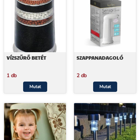
VÍZSZŰRŐ BETÉT
SZAPPANADAGOLÓ
1 db
2 db
Mutat
Mutat