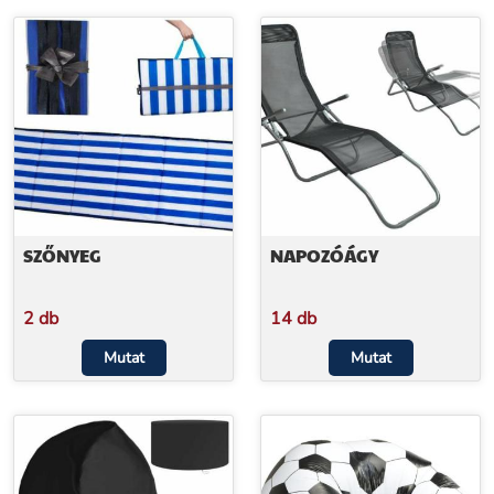
SZŐNYEG
NAPOZÓÁGY
2 db
14 db
Mutat
Mutat