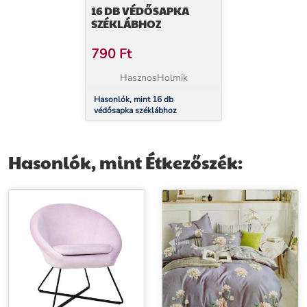
16 DB VÉDŐSAPKA
SZÉKLÁBHOZ
790
Ft
HasznosHolmik
Hasonlók, mint 16 db
védősapka széklábhoz
Hasonlók, mint Étkezőszék: