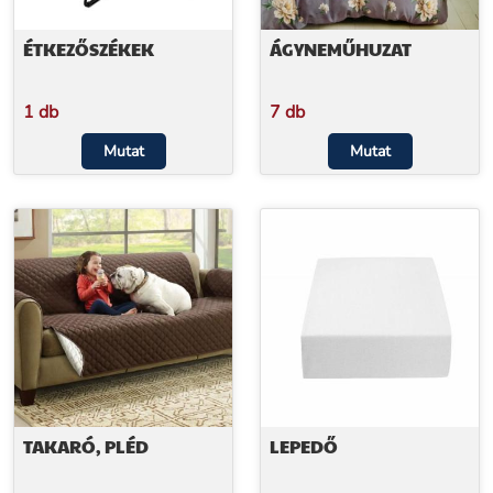
ÉTKEZŐSZÉKEK
ÁGYNEMŰHUZAT
1 db
7 db
Mutat
Mutat
TAKARÓ, PLÉD
LEPEDŐ