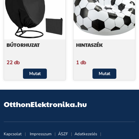
BÚTORHUZAT
HINTASZÉK
22 db
1 db
Mutat
Mutat
OtthonElektronika.hu
Kapcsolat
Impresszum
ÁSZF
Adatkezelés