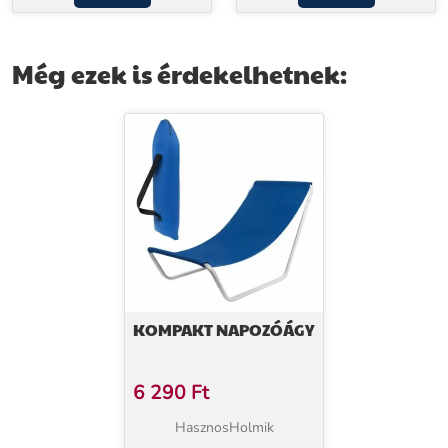
Még ezek is érdekelhetnek:
KOMPAKT NAPOZÓÁGY
6 290
Ft
HasznosHolmik