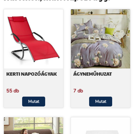
KERTI NAPOZÓÁGYAK
ÁGYNEMŰHUZAT
55 db
7 db
Mutat
Mutat