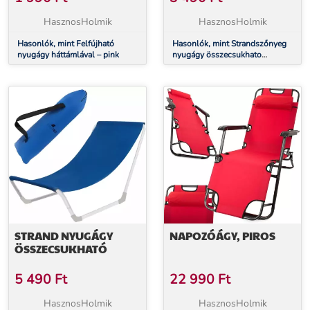
150X47X48CM - SZÜRKE
HasznosHolmik
HasznosHolmik
Hasonlók, mint Felfújható
Hasonlók, mint Strandszőnyeg
nyugágy háttámlával – pink
nyugágy összecsukhato
háttámlával 150x47x48cm -
szürke
STRAND NYUGÁGY
NAPOZÓÁGY, PIROS
ÖSSZECSUKHATÓ
5 490
Ft
22 990
Ft
HasznosHolmik
HasznosHolmik