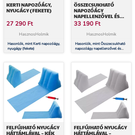
KERTI NAPOZÓÁGY,
ÖSSZECSUKHATÓ
NYUGÁGY (FEKETE)
NAPOZÓÁGY
NAPELLENZŐVEL ÉS
ASZTALLAL
27 290
Ft
33 190
Ft
HasznosHolmik
HasznosHolmik
Hasonlók, mint Kerti napozóágy,
Hasonlók, mint Összecsukható
nyugágy (fekete)
napozóágy napellenzővel és
asztallal
FELFÚJHATÓ NYUGÁGY
FELFÚJHATÓ NYUGÁGY
HÁTTÁMLÁVAL – KÉK
HÁTTÁMLÁVAL –