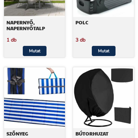
NAPERNYŐ,
POLC
NAPERNYŐTALP
1 db
3 db
Mutat
Mutat
SZŐNYEG
BÚTORHUZAT