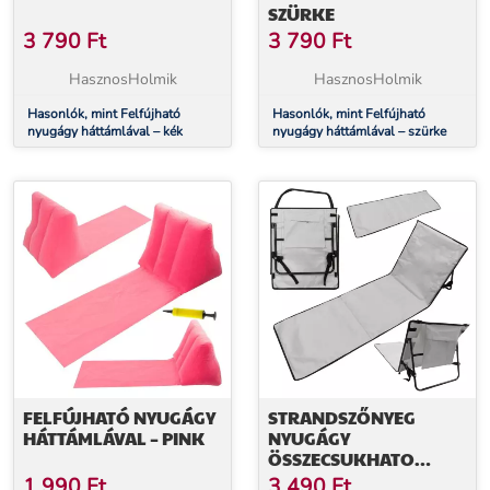
SZÜRKE
3 790
Ft
3 790
Ft
HasznosHolmik
HasznosHolmik
Hasonlók, mint Felfújható
Hasonlók, mint Felfújható
nyugágy háttámlával – kék
nyugágy háttámlával – szürke
FELFÚJHATÓ NYUGÁGY
STRANDSZŐNYEG
HÁTTÁMLÁVAL – PINK
NYUGÁGY
ÖSSZECSUKHATO
HÁTTÁMLÁVAL
1 990
Ft
3 490
Ft