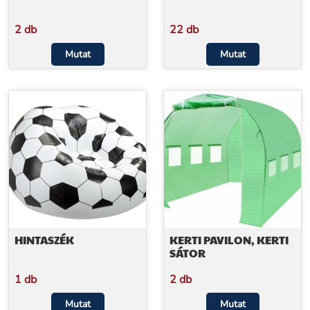
2 db
22 db
Mutat
Mutat
HINTASZÉK
KERTI PAVILON, KERTI
SÁTOR
1 db
2 db
Mutat
Mutat