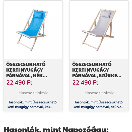
ÖSSZECSUKHATÓ
ÖSSZECSUKHATÓ
KERTI NYUGÁGY
KERTI NYUGÁGY
PÁRNÁVAL, KÉK
PÁRNÁVAL, SZÜRKE
SZÍNBEN
SZÍNBEN
22 490
Ft
22 490
Ft
HasznosHolmik
HasznosHolmik
Hasonlók, mint Összecsukható
Hasonlók, mint Összecsukható
kerti nyugágy párnával, kék
kerti nyugágy párnával, szürke
színben
színben
Hasonlók, mint Napozóágy: