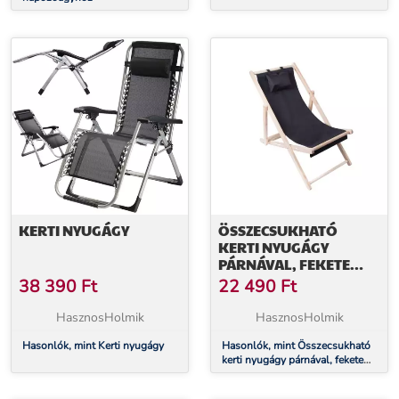
KERTI NYUGÁGY
ÖSSZECSUKHATÓ
KERTI NYUGÁGY
PÁRNÁVAL, FEKETE
SZÍNBEN
38 390
Ft
22 490
Ft
HasznosHolmik
HasznosHolmik
Hasonlók, mint Kerti nyugágy
Hasonlók, mint Összecsukható
kerti nyugágy párnával, fekete
színben