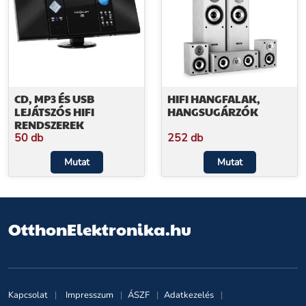
CD, MP3 ÉS USB
HIFI HANGFALAK,
LEJÁTSZÓS HIFI
HANGSUGÁRZÓK
RENDSZEREK
50 db
252 db
Mutat
Mutat
OtthonElektronika.hu
Kapcsolat
Impresszum
ÁSZF
Adatkezelés