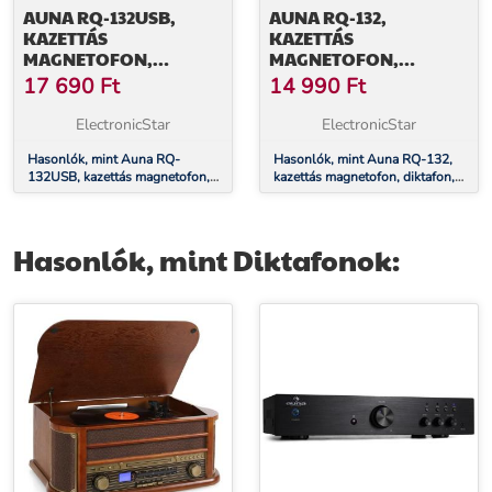
AUNA RQ-132USB,
AUNA RQ-132,
KAZETTÁS
KAZETTÁS
MAGNETOFON,
MAGNETOFON,
DIKTAFON, KAZETTÁK,
DIKTAFON, KAZETTÁK,
17 690
Ft
14 990
Ft
MAGNÓ, MIKRO USB
MAGNÓ, MIKROFON
ElectronicStar
ElectronicStar
Hasonlók, mint Auna RQ-
Hasonlók, mint Auna RQ-132,
132USB, kazettás magnetofon,
kazettás magnetofon, diktafon,
diktafon, kazetták, magnó, mikro
kazetták, magnó, mikrofon
USB
Hasonlók, mint Diktafonok: