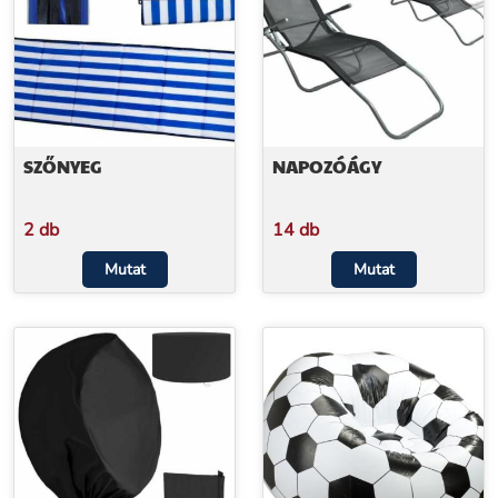
SZŐNYEG
NAPOZÓÁGY
2 db
14 db
Mutat
Mutat