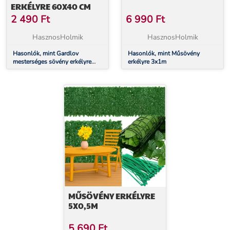
ERKÉLYRE 60X40 CM
2 490
Ft
6 990
Ft
HasznosHolmik
HasznosHolmik
Hasonlók, mint Gardlov
Hasonlók, mint Műsövény
mesterséges sövény erkélyre
erkélyre 3x1m
60x40 cm
MŰSÖVÉNY ERKÉLYRE
5X0,5M
5 690
Ft