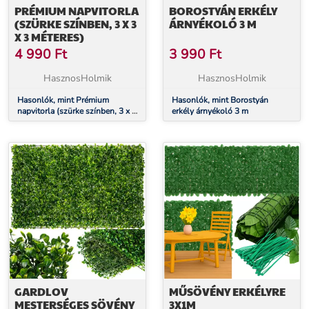
PRÉMIUM NAPVITORLA
BOROSTYÁN ERKÉLY
(SZÜRKE SZÍNBEN, 3 X 3
ÁRNYÉKOLÓ 3 M
X 3 MÉTERES)
4 990
Ft
3 990
Ft
HasznosHolmik
HasznosHolmik
Hasonlók, mint Prémium
Hasonlók, mint Borostyán
napvitorla (szürke színben, 3 x 3
erkély árnyékoló 3 m
x 3 méteres)
GARDLOV
MŰSÖVÉNY ERKÉLYRE
MESTERSÉGES SÖVÉNY
3X1M