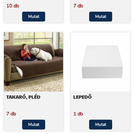
10 db
7 db
Mutat
Mutat
TAKARÓ, PLÉD
LEPEDŐ
7 db
1 db
Mutat
Mutat