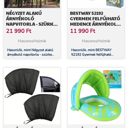
NÉGYZET ALAKÚ
BESTWAY 52192
ÁRNYÉKOLÓ
GYERMEK FELFÚJHATÓ
NAPVITORLA - SZÜRKE
MEDENCE ÁRNYÉKOLÓ
(5X5M)
TETŐVEL
21 990
Ft
11 990
Ft
HasznosHolmik
HasznosHolmik
Hasonlók, mint Négyzet alakú
Hasonlók, mint BESTWAY
árnyékoló napvitorla - szürke
52192 Gyermek felfújható
(5x5m)
medence árnyékoló tetővel