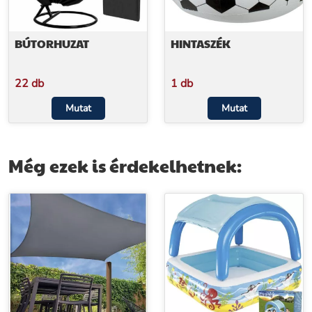
BÚTORHUZAT
HINTASZÉK
22 db
1 db
Mutat
Mutat
Még ezek is érdekelhetnek: