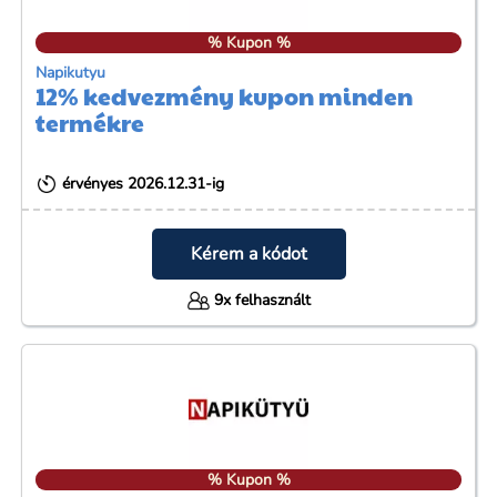
% Kupon %
Napikutyu
12% kedvezmény kupon minden
termékre
érvényes 2026.12.31-ig
Kérem a kódot
9x felhasznált
% Kupon %