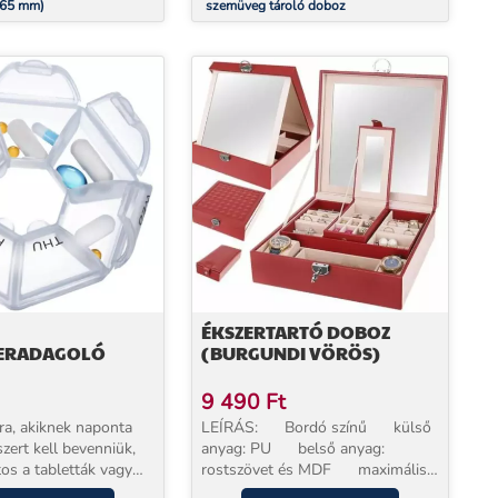
 65 mm)
szemüveg tároló doboz
ÉKSZERTARTÓ DOBOZ
ERADAGOLÓ
(BURGUNDI VÖRÖS)
9 490
Ft
a, akiknek naponta
LEÍRÁS: Bordó színű külső
zert kell bevenniük,
anyag: PU belső anyag:
os a tabletták vagy
rostszövet és MDF maximális
gyetlen és száraz
méretek (hossz / szélesség /