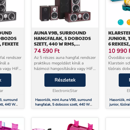
ROUND
AUNA V9B, SURROUND
KLARSTEI
OBOZOS
HANGFALAK, 5 DOBOZOS
JUNIOR, 
, FEKETE
SZETT, 440 W RMS,
6 REKESZ, 
MAHAGÓNI
(SZ X M X
74 590
Ft
10 990
fal rendszer
Az 5 részes auna hangfal rendszer
Óvodába vag
ínál a
praktikus megoldást kínál a
Klarstein sc
a vagy HiFi
házimozi hangosítására vagy HiFi
tízórais do
utas
használathoz.A két 4 utas
élelmiszer 
subwooferrel
k
frontális hangfal a 4 subwooferrel
Részletek
A doboz pra
agas
nagyon dinamikus, magas
köszönhető
.
ar
felbontású hangot te...
ElectronicStar
egymástól el
E
B, surround
Hasonlók, mint Auna V9B, surround
Hasonlók, mi
ett, 440 W
hangfalak, 5 dobozos szett, 440 W
junior, tízóra
RMS, mahagóni
15 x 4,5 cm (