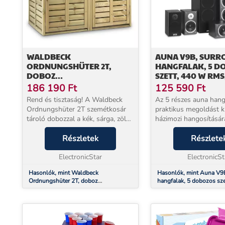
WALDBECK
AUNA V9B, SUR
ORDNUNGSHÜTER 2T,
HANGFALAK, 5 D
DOBOZ
SZETT, 440 W RMS
SZEMÉTKOSARAKRA, 145 X
186 190
Ft
125 590
Ft
130 X 87 CM (SZXMXM), 2
Rend és tisztaság! A Waldbeck
Az 5 részes auna hang
KOSÁR, FSC – BORÓKA
Ordnungshüter 2T szemétkosár
praktikus megoldást k
tároló dobozzal a kék, sárga, zöld,
házimozi hangosításár
barna, vagy fekete kosarak
használathoz.A két 4 
látványa szép lesz. Az udvar vagy
Részletek
frontális hangfal a 4 
Részlete
a kert új fényt kap a hulladék
nagyon dinamikus, m
tárolása teré...
ElectronicStar
felbontású hangot te..
ElectronicSt
Hasonlók, mint Waldbeck
Hasonlók, mint Auna V9
Ordnungshüter 2T, doboz
hangfalak, 5 dobozos sz
szemétkosarakra, 145 x 130 x 87 cm
RMS, fekete
(szxmxm), 2 kosár, FSC – boróka