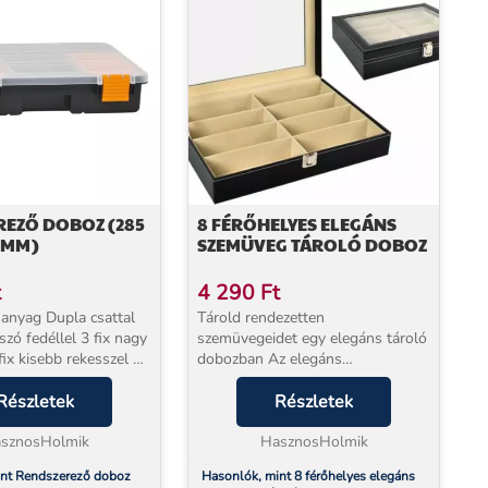
REZŐ DOBOZ (285
8 FÉRŐHELYES ELEGÁNS
5 MM)
SZEMÜVEG TÁROLÓ DOBOZ
t
4 290
Ft
anyag Dupla csattal
Tárold rendezetten
szó fedéllel 3 fix nagy
szemüvegeidet egy elegáns tároló
fix kisebb rekesszel 2
dobozban Az elegáns
 több rekeszes tároló
megjelenésről a fekete
ret:: 285 x
Részletek
ökobőrkülső gondoskodik fehér
Részletek
...
varrással Belseje rendkívül puha
sznosHolmik
anyaggal bélelt, hogy s...
HasznosHolmik
int Rendszerező doboz
Hasonlók, mint 8 férőhelyes elegáns