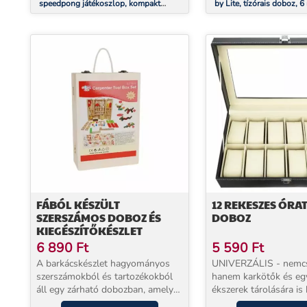
speedpong játékoszlop, kompakt
by Lite, tízórais doboz, 6
doboz, 6 kék és piros pohár,
× 4,5 × 15 cm (Sz × Ma ×
mellékelve 2 labdácska
mentes, extra könnyű Tri
FÁBÓL KÉSZÜLT
12 REKESZES ÓRA
SZERSZÁMOS DOBOZ ÉS
DOBOZ
KIEGÉSZÍTŐKÉSZLET
6 890
Ft
5 590
Ft
A barkácskészlet hagyományos
UNIVERZÁLIS - nemcs
szerszámokból és tartozékokból
hanem karkötők és eg
áll egy zárható dobozban, amely
ékszerek tárolására is 
vastag kötélből készült kényelmes
tökéletes ajándék nőn