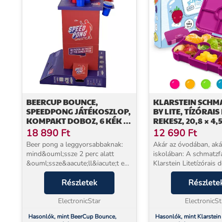
BEERCUP BOUNCE,
KLARSTEIN SCHM
SPEEDPONG JÁTÉKOSZLOP,
BY LITE, TÍZÓRAIS
KOMPAKT DOBOZ, 6 KÉK ÉS
REKESZ, 20,8 × 4,5
PIROS POHÁR,
(SZ × MA × MÉ), B
18 890
Ft
12 690
Ft
MELLÉKELVE 2 LABDÁCSKA
MENTES, EXTRA 
Beer pong a leggyorsabbaknak:
Akár az óvodában, aká
TRITANBÓL
mind&ouml;ssze 2 perc alatt
iskolában: A schmatzf
&ouml;ssze&aacute;ll&iacute;t egy
Klarstein Litetízórais
kifinomult
minden tízórai ropogós
j&aacute;t&eacute;koszlopot
Részletek
marad! A praktikus be
Részlete
kartonb&oacute;l, &eacute;s a
rendszernek köszönhe
poharakat a kijel&ouml;lt lyukakba
ElectronicStar
minden étel külön tárol
ElectronicSt
hely...
Hasonlók, mint BeerCup Bounce,
Hasonlók, mint Klarstein