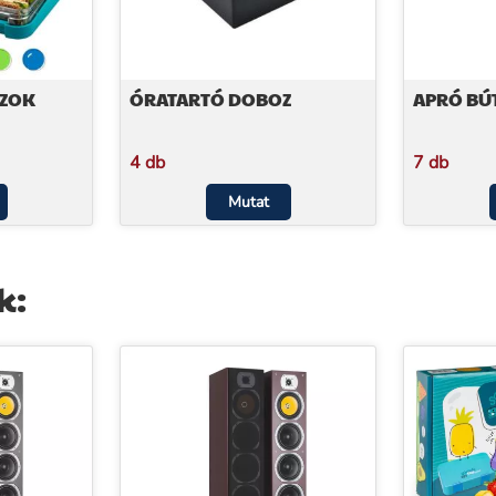
ZOK
ÓRATARTÓ DOBOZ
APRÓ B
4 db
7 db
Mutat
k: