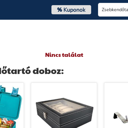
%
Kuponok
Nincs találat
őtartó doboz: