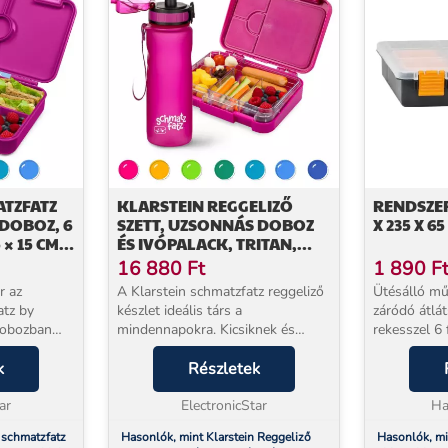
ATZFATZ
KLARSTEIN REGGELIZŐ
RENDSZE
 DOBOZ, 6
SZETT, UZSONNÁS DOBOZ
X 235 X 6
 × 15 CM
ÉS IVÓPALACK, TRITAN,
PA-
SZOROS ZÁRÓRENDSZER,
16 880
Ft
1 890
F
KÖNNYŰ
BPA-MENTES
r az
A Klarstein schmatzfatz reggeliző
Ütésálló mű
atz by
készlet ideális társ a
záródó átlát
 dobozban
mindennapokra. Kicsiknek és
rekesszel 6 
 és friss
nagyoknak: A praktikus készlet
db kivehető
helyezési
k
uzsonnás dobozt és színben hozzá
Részletek
Anyaga: Műanyag Mé
tően
illő ivópalackot tartalmaz. Emellett
235 x 65 mm
hat...
ar
mindig könnye...
ElectronicStar
Ha
 schmatzfatz
Hasonlók, mint Klarstein Reggeliző
Hasonlók, m