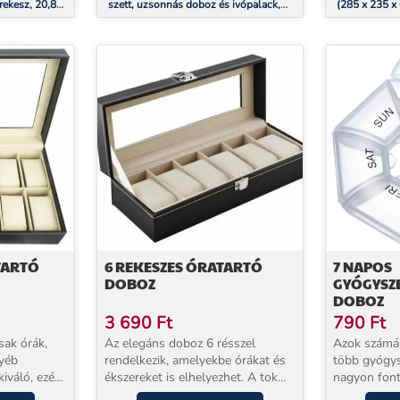
 rekesz, 20,8
szett, uzsonnás doboz és ivópalack,
(285 x 235 x
 Mé), BPA-
Tritan, szoros zárórendszer, BPA-
tanból
mentes
TARTÓ
6 REKESZES ÓRATARTÓ
7 NAPOS
DOBOZ
GYÓGYSZ
DOBOZ
3 690
Ft
790
Ft
ak órák,
Az elegáns doboz 6 résszel
Azok számár
yéb
rendelkezik, amelyekbe órákat és
több gyógys
kiváló, ezért
ékszereket is elhelyezhet. A tok
nagyon font
ek és
elegáns, fekete színű, a varratok
kapszulák e