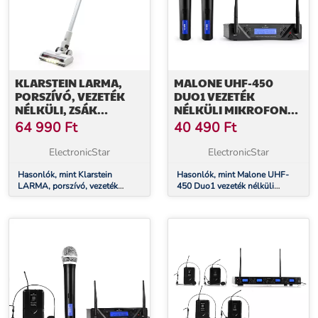
KLARSTEIN LARMA,
MALONE UHF-450
PORSZÍVÓ, VEZETÉK
DUO1 VEZETÉK
NÉLKÜLI, ZSÁK
NÉLKÜLI MIKROFON
NÉLKÜLI, MAXIMÁLIS
SZETT
64 990
Ft
40 490
Ft
ÜZEMIDŐ 45 PERC, LED
ElectronicStar
ElectronicStar
Hasonlók, mint Klarstein
Hasonlók, mint Malone UHF-
LARMA, porszívó, vezeték
450 Duo1 vezeték nélküli
nélküli, zsák nélküli, maximális
mikrofon szett
üzemidő 45 perc, LED