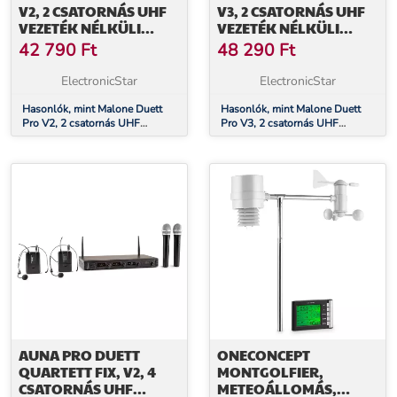
V2, 2 CSATORNÁS UHF
V3, 2 CSATORNÁS UHF
VEZETÉK NÉLKÜLI
VEZETÉK NÉLKÜLI
MIKROFON KÉSZLET,
MIKROFON KÉSZLET,
42 790
Ft
48 290
Ft
50 M-ES HATÓKÖR
50 M-ES HATÓKÖR
ElectronicStar
ElectronicStar
Hasonlók, mint Malone Duett
Hasonlók, mint Malone Duett
Pro V2, 2 csatornás UHF
Pro V3, 2 csatornás UHF
vezeték nélküli mikrofon
vezeték nélküli mikrofon
készlet, 50 m-es hatókör
készlet, 50 m-es hatókör
AUNA PRO DUETT
ONECONCEPT
QUARTETT FIX, V2, 4
MONTGOLFIER,
CSATORNÁS UHF
METEOÁLLOMÁS,