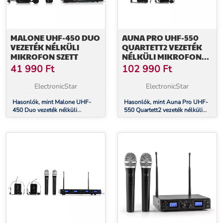
MALONE UHF-450 DUO
AUNA PRO UHF-550
VEZETÉK NÉLKÜLI
QUARTETT2 VEZETÉK
MIKROFON SZETT
NÉLKÜLI MIKROFON
SZETT
41 990
Ft
102 990
Ft
ElectronicStar
ElectronicStar
Hasonlók, mint Malone UHF-
Hasonlók, mint Auna Pro UHF-
450 Duo vezeték nélküli
550 Quartett2 vezeték nélküli
mikrofon szett
mikrofon szett