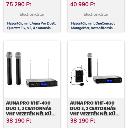
VEZETÉK NÉLKÜLI
VEZETÉK NÉLKÜLI, 100
75 290
Ft
40 990
Ft
MIKROFON KÉSZLET,
M-ES HATÓKÖR, LCD
50 M-ES HATÓKÖR
KIJELZŐ
ElectronicStar
ElectronicStar
Hasonlók, mint Auna Pro Duett
Hasonlók, mint OneConcept
Quartett Fix, V2, 4 csatornás
Montgolfier, meteoállomás,
UHF vezeték nélküli mikrofon
vezeték nélküli, 100 m-es
készlet, 50 m-es hatókör
hatókör, LCD kijelző
AUNA PRO VHF-400
AUNA PRO VHF-400
DUO 1, 2 CSATORNÁS
DUO 3, 2 CSATORNÁS
VHF VEZETÉK NÉLKÜLI
VHF VEZETÉK NÉLKÜLI
MIKROFON, 1X
MIKROFON, 1X
38 190
Ft
38 190
Ft
VEVŐKÉSZÜLÉK + 2X
VEVŐKÉSZÜLÉK + 1X