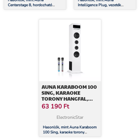
Hasonlók, mint Auna
Hasonlók, mint Auna
Centerstage 8, hordozható
Intelligence Plug, vezeték
karaoke hangfal, 40 W, 14.1"-es
nélküli intelligens hangszóró,
kijelző, vezeték nélküli mikrofon
Alexa-Voice Control
hangvezérelt
AUNA KARABOOM 100
SING, KARAOKE
TORONY HANGFAL,
MAX. 120 W, CD
63 190
Ft
LEJÁTSZÓ, 2 VEZETÉK
NÉLKÜLI MIKROFON
ElectronicStar
Hasonlók, mint Auna Karaboom
100 Sing, karaoke torony
hangfal, max. 120 W, CD