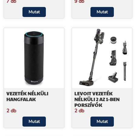
7 db
9 db
Mutat
Mutat
VEZETÉK NÉLKÜLI
LEVOIT VEZETÉK
HANGFALAK
NÉLKÜLI 2 AZ 1-BEN
PORSZÍVÓK
2 db
2 db
Mutat
Mutat