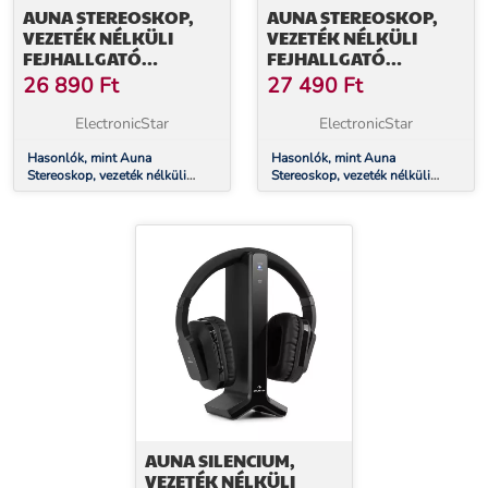
AUNA STEREOSKOP,
AUNA STEREOSKOP,
VEZETÉK NÉLKÜLI
VEZETÉK NÉLKÜLI
FEJHALLGATÓ
FEJHALLGATÓ
SZTETOSZKÓP
SZTETOSZKÓP
26 890
Ft
27 490
Ft
SZERKEZETTEL, FÜLBE,
SZERKEZETTEL, FÜLBE,
20 M, 2,4 GHZ,
20 M, 2,4 GHZ,
ElectronicStar
ElectronicStar
TV/HIFI/CD/MP3,
TV/HIFI/CD/MP3,
AKKUMULÁTOR,
Hasonlók, mint Auna
AKKUMULÁTOR,
Hasonlók, mint Auna
Stereoskop, vezeték nélküli
Stereoskop, vezeték nélküli
FEHÉR
SZÜRKE
fejhallgató sztetoszkóp
fejhallgató sztetoszkóp
szerkezettel, fülbe, 20 m, 2,4
szerkezettel, fülbe, 20 m, 2,4
GHz, TV/HiFi/CD/MP3,
GHz, TV/HiFi/CD/MP3,
akkumulátor, fehér
akkumulátor, szürke
AUNA SILENCIUM,
VEZETÉK NÉLKÜLI