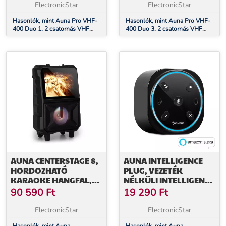
KÉZI MIKROFON
KÉZI MIKROFON + 1X
ElectronicStar
ElectronicStar
HEADSET MIKROFON
Hasonlók, mint Auna Pro VHF-
Hasonlók, mint Auna Pro VHF-
400 Duo 1, 2 csatornás VHF
400 Duo 3, 2 csatornás VHF
vezeték nélküli mikrofon, 1x
vezeték nélküli mikrofon, 1x
vevőkészülék + 2x kézi mikrofon
vevőkészülék + 1x kézi mikrofon
+ 1x headset mikrofon
AUNA CENTERSTAGE 8,
AUNA INTELLIGENCE
HORDOZHATÓ
PLUG, VEZETÉK
KARAOKE HANGFAL,
NÉLKÜLI INTELLIGENS
40 W, 14.1"-ES KIJELZŐ,
HANGSZÓRÓ, ALEXA-
90 590
Ft
19 290
Ft
VEZETÉK NÉLKÜLI
VOICE CONTROL
MIKROFON
HANGVEZÉRELT
ElectronicStar
ElectronicStar