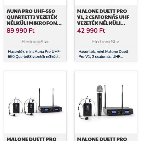
AUNA PRO UHF-550
MALONE DUETT PRO
QUARTETT3 VEZETÉK
V1, 2 CSATORNÁS UHF
NÉLKÜLI MIKROFON
VEZETÉK NÉLKÜLI
SZETT
MIKROFON KÉSZLET,
89 990
Ft
42 990
Ft
50 M-ES HATÓKÖR
ElectronicStar
ElectronicStar
Hasonlók, mint Auna Pro UHF-
Hasonlók, mint Malone Duett
550 Quartett3 vezeték nélküli
Pro V1, 2 csatornás UHF
mikrofon szett
vezeték nélküli mikrofon
készlet, 50 m-es hatókör
MALONE DUETT PRO
MALONE DUETT PRO