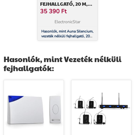
FEJHALLGATÓ, 20 M,
2,4 GHZ,
35 390
Ft
TV/HIFI/CD/MP3,
AKKUMULÁTOR,
ElectronicStar
FEKETE
Hasonlók, mint Auna Silencium,
vezeték nélküli fejhallgató, 20
m, 2,4 GHz, Tv/HiFi/CD/MP3,
akkumulátor, fekete
Hasonlók, mint Vezeték nélküli
fejhallgatók: