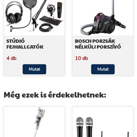
STÚDIÓ
BOSCH PORZSÁK
FEJHALLGATÓK
NÉLKÜLI PORSZÍVÓ
4 db
10 db
Mutat
Mutat
Még ezek is érdekelhetnek: