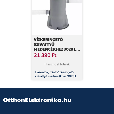
VÍZKERINGETŐ
SZIVATTYÚ
MEDENCÉKHEZ 3028 L
BESTWAY 58386
21 390
Ft
HasznosHolmik
Hasonlók, mint Vízkeringető
szivattyú medencékhez 3028 l
BESTWAY 58386
OtthonElektronika.hu