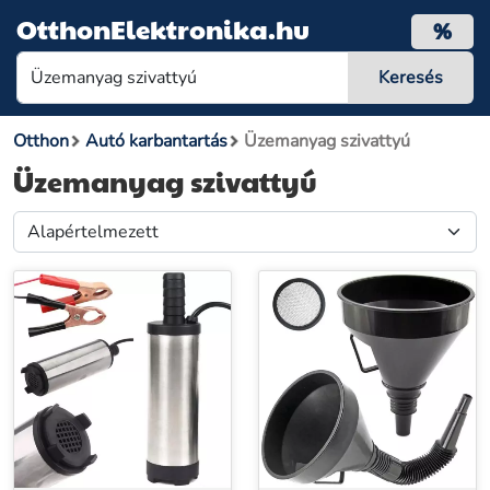
OtthonElektronika.hu
%
Otthon
Autó karbantartás
Üzemanyag szivattyú
Üzemanyag szivattyú