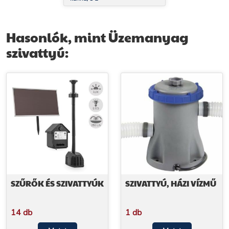
Hasonlók, mint Üzemanyag
szivattyú:
SZŰRŐK ÉS SZIVATTYÚK
SZIVATTYÚ, HÁZI VÍZMŰ
14 db
1 db