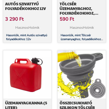
AUTÓS SZIVATTYÚ
TÖLCSÉR
FOLYADÉKOKHOZ 12V
ÜZEMANYAGHOZ,
FOLYADÉKOKHOZ,
OLAJHOZ, XL,
3 290
Ft
590
Ft
SZŰRŐVEL
HasznosHolmik
HasznosHolmik
Hasonlók, mint Autós szivattyú
Hasonlók, mint Tölcsér
folyadékokhoz 12v
üzemanyaghoz, folyadékokhoz,
olajhoz, XL, szűrővel
ÜZEMANYAGKANNA (5
ÖSSZECSUKHATÓ
LITER)
SZILIKON TÖLCSÉR