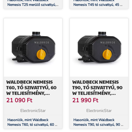
Hasonlók, mint Waldbeck
Hasonlók, mint Waldbeck
Nemesis T25 merülő szivattyú,
Nemesis T45 tó szivattyú, 45 W
vízpumpa, 25 W teljesítmény,
teljesítmény, 2,5 m
1,8m max. merülési mélység,
emelőmagasság , 2700l/óra
1500 l/óra átfolyás
átfolyás
WALDBECK NEMESIS
WALDBECK NEMESIS
T60, TÓ SZIVATTYÚ, 60
T90, TÓ SZIVATTYÚ, 90
W TELJESÍTMÉNY,
W TELJESÍTMÉNY,
MERÜLÉSI MÉLYSÉG 3,3
MERÜLÉSI MÉLYSÉG 4
21 090
Ft
21 990
Ft
M, ÁRAMLÁS 4700L/Ó
M, ÁRAMLÁS 6200L/Ó
ElectronicStar
ElectronicStar
Hasonlók, mint Waldbeck
Hasonlók, mint Waldbeck
Nemesis T60, tó szivattyú, 60 W
Nemesis T90, tó szivattyú, 90 W
teljesítmény, merülési mélység
teljesítmény, merülési mélység 4