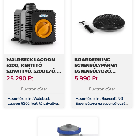
WALDBECK LAGOON
BOARDERKING
5200, KERTI TÓ
EGYENSÚLYPÁRNA
SZIVATTYÚ, 5200 L/Ó,
EGYENSÚLYOZÓ
ECOSAVE: 40 W,
DESZKÁHOZ,
25 290
Ft
5 990
Ft
MERÜLÉSI MÉLYSÉG 4,8
ÜLÉSPÁRNA, AZ
M
EGYENSÚLY
ElectronicStar
ElectronicStar
ERŐSÍTÉSÉHEZ,
Hasonlók, mint Waldbeck
MŰANYAG, SZIVATTYÚ
Hasonlók, mint BoarderKING
Lagoon 5200, kerti tó szivattyú,
Egyensúlypárna egyensúlyozó
5200 l/ó, ecosave: 40 w,
deszkához, üléspárna, az
merülési mélység 4,8 m
egyensúly erősítéséhez,
műanyag, szivattyú