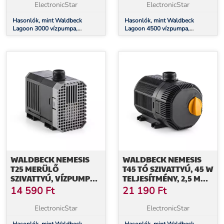
ADAPTER SZETT
ADAPTER SZETT
ElectronicStar
ElectronicStar
Hasonlók, mint Waldbeck
Hasonlók, mint Waldbeck
Lagoon 3000 vízpumpa,
Lagoon 4500 vízpumpa,
akvárium pumpa, merülő
akvárium pumpa, merülő
szivattyú, 3000 l/óra, 10 W,
szivattyú, 4500 l/óra, 30 W,
adapter szett
adapter szett
WALDBECK NEMESIS
WALDBECK NEMESIS
T25 MERÜLŐ
T45 TÓ SZIVATTYÚ, 45 W
SZIVATTYÚ, VÍZPUMPA,
TELJESÍTMÉNY, 2,5 M
25 W TELJESÍTMÉNY,
EMELŐMAGASSÁG ,
14 590
Ft
21 190
Ft
1,8M MAX. MERÜLÉSI
2700L/ÓRA ÁTFOLYÁS
MÉLYSÉG, 1500 L/ÓRA
ElectronicStar
ElectronicStar
ÁTFOLYÁS