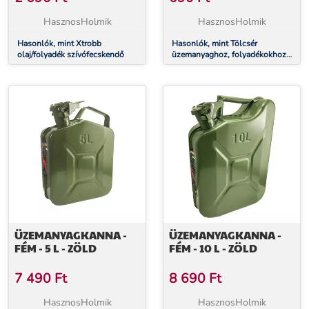
SZŰRŐVEL
HasznosHolmik
HasznosHolmik
Hasonlók, mint Xtrobb
Hasonlók, mint Tölcsér
olaj/folyadék szívófecskendő
üzemanyaghoz, folyadékokhoz,
olajhoz, XXL, szűrővel
ÜZEMANYAGKANNA -
ÜZEMANYAGKANNA -
FÉM - 5 L - ZÖLD
FÉM - 10 L - ZÖLD
7 490
Ft
8 690
Ft
HasznosHolmik
HasznosHolmik