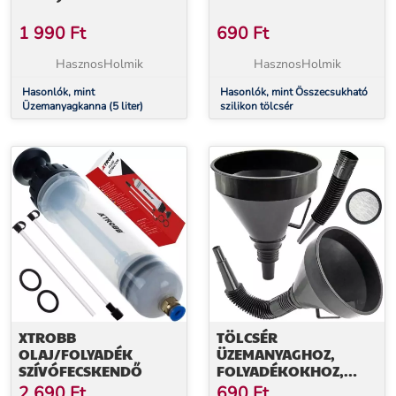
1 990
Ft
690
Ft
HasznosHolmik
HasznosHolmik
Hasonlók, mint
Hasonlók, mint Összecsukható
Üzemanyagkanna (5 liter)
szilikon tölcsér
XTROBB
TÖLCSÉR
OLAJ/FOLYADÉK
ÜZEMANYAGHOZ,
SZÍVÓFECSKENDŐ
FOLYADÉKOKHOZ,
OLAJHOZ, XXL,
2 690
Ft
690
Ft