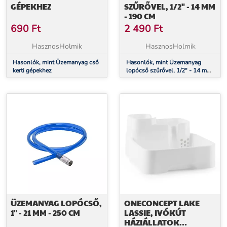
GÉPEKHEZ
SZŰRŐVEL, 1/2" - 14 MM
- 190 CM
690
Ft
2 490
Ft
HasznosHolmik
HasznosHolmik
Hasonlók, mint Üzemanyag cső
Hasonlók, mint Üzemanyag
kerti gépekhez
lopócső szűrővel, 1/2" - 14 mm
- 190 cm
ÜZEMANYAG LOPÓCSŐ,
ONECONCEPT LAKE
1" - 21 MM - 250 CM
LASSIE, IVÓKÚT
HÁZIÁLLATOK