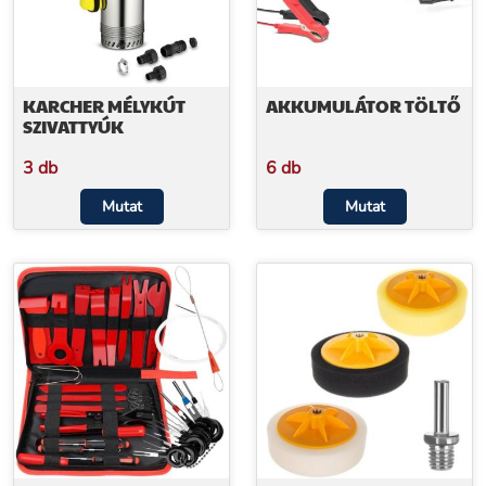
KARCHER MÉLYKÚT
AKKUMULÁTOR TÖLTŐ
SZIVATTYÚK
3 db
6 db
Mutat
Mutat