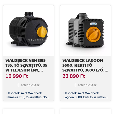
3,3 m, áramlás 4700l/ó
m, áramlás 6200l/ó
WALDBECK NEMESIS
WALDBECK LAGOON
T35, TÓ SZIVATTYÚ, 35
3600, KERTI TÓ
W TELJESÍTMÉNY,
SZIVATTYÚ, 3600 L/Ó,
MERÜLÉSI MÉLYSÉG 2 M,
ECOSAVE: 20 W,
18 990
Ft
23 890
Ft
ÁRAMLÁS 2300L/Ó
MERÜLÉSI MÉLYSÉG 2,8
M
ElectronicStar
ElectronicStar
Hasonlók, mint Waldbeck
Hasonlók, mint Waldbeck
Nemesis T35, tó szivattyú, 35 W
Lagoon 3600, kerti tó szivattyú,
teljesítmény, merülési mélység 2
3600 l/ó, ecosave: 20 w,
m, áramlás 2300l/ó
merülési mélység 2,8 m