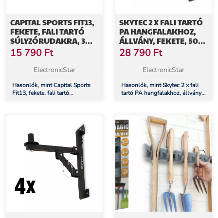
CAPITAL SPORTS FIT13,
SKYTEC 2 X FALI TARTÓ
FEKETE, FALI TARTÓ
PA HANGFALAKHOZ,
SÚLYZÓRUDAKRA, 3
ÁLLVÁNY, FEKETE, 50
SÚLYZÓRA
KG MAX.
15 790
Ft
28 790
Ft
ElectronicStar
ElectronicStar
Hasonlók, mint Capital Sports
Hasonlók, mint Skytec 2 x fali
Fit13, fekete, fali tartó
tartó PA hangfalakhoz, állvány,
súlyzórudakra, 3 súlyzóra
fekete, 50 kg max.