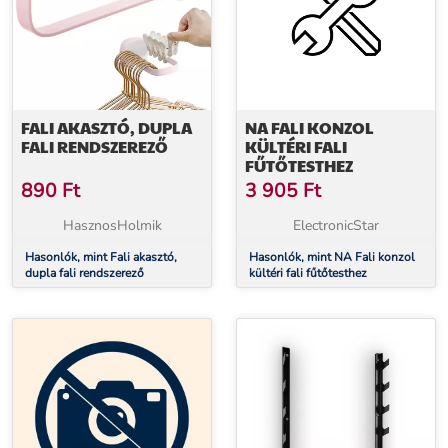
FALI AKASZTÓ, DUPLA
NA FALI KONZOL
FALI RENDSZEREZŐ
KÜLTÉRI FALI
FŰTŐTESTHEZ
890
Ft
3 905
Ft
HasznosHolmik
ElectronicStar
Hasonlók, mint Fali akasztó,
Hasonlók, mint NA Fali konzol
dupla fali rendszerező
kültéri fali fűtőtesthez