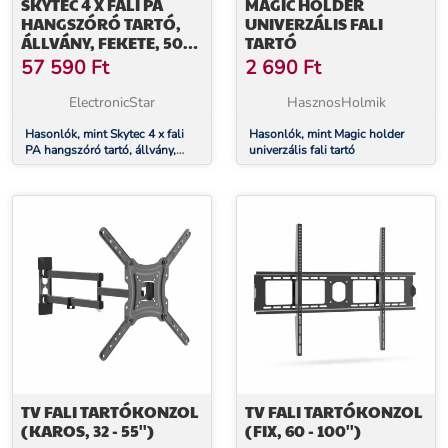
SKYTEC 4 X FALI PA
MAGIC HOLDER
HANGSZÓRÓ TARTÓ,
UNIVERZÁLIS FALI
ÁLLVÁNY, FEKETE, 50
TARTÓ
KM MAX.
57 590
Ft
2 690
Ft
ElectronicStar
HasznosHolmik
Hasonlók, mint Skytec 4 x fali
Hasonlók, mint Magic holder
PA hangszóró tartó, állvány,
univerzális fali tartó
fekete, 50 km max.
TV FALI TARTÓKONZOL
TV FALI TARTÓKONZOL
(KAROS, 32 - 55'')
(FIX, 60 - 100'')