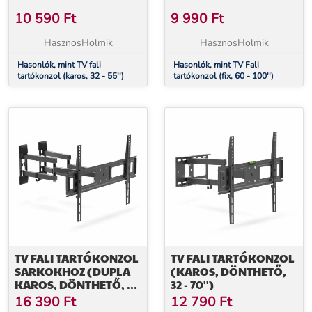
10 590
Ft
9 990
Ft
HasznosHolmik
HasznosHolmik
Hasonlók, mint TV fali
Hasonlók, mint TV Fali
tartókonzol (karos, 32 - 55'')
tartókonzol (fix, 60 - 100'')
TV FALI TARTÓKONZOL
TV FALI TARTÓKONZOL
SARKOKHOZ (DUPLA
(KAROS, DÖNTHETŐ,
KAROS, DÖNTHETŐ, 40
32 - 70'')
- 80'')
16 390
Ft
12 790
Ft