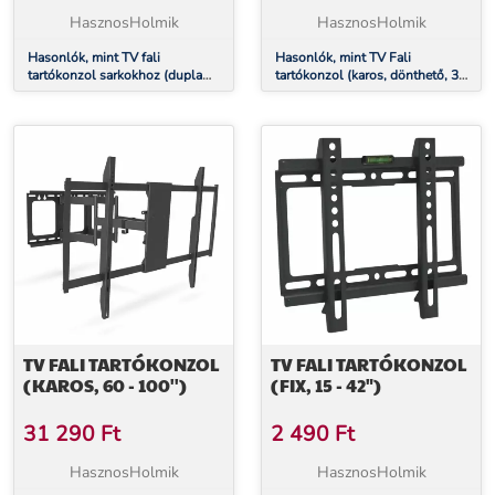
HasznosHolmik
HasznosHolmik
Hasonlók, mint TV fali
Hasonlók, mint TV Fali
tartókonzol sarkokhoz (dupla
tartókonzol (karos, dönthető, 32
karos, dönthető, 40 - 80'')
- 70'')
TV FALI TARTÓKONZOL
TV FALI TARTÓKONZOL
(KAROS, 60 - 100'')
(FIX, 15 - 42")
31 290
Ft
2 490
Ft
HasznosHolmik
HasznosHolmik