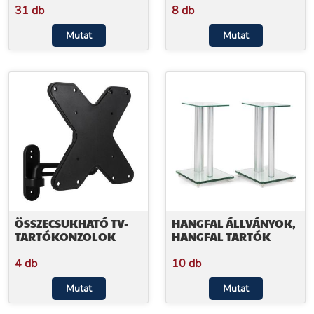
31 db
8 db
Mutat
Mutat
ÖSSZECSUKHATÓ TV-
HANGFAL ÁLLVÁNYOK,
TARTÓKONZOLOK
HANGFAL TARTÓK
4 db
10 db
Mutat
Mutat