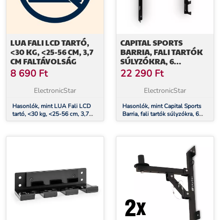
LUA FALI LCD TARTÓ,
CAPITAL SPORTS
<30 KG, <25-56 CM, 3,7
BARRIA, FALI TARTÓK
CM FALTÁVOLSÁG
SÚLYZÓKRA, 6
AKASZTÓ, 250KG
8 690
Ft
22 290
Ft
TEHERBÍRÁS
ElectronicStar
ElectronicStar
Hasonlók, mint LUA Fali LCD
Hasonlók, mint Capital Sports
tartó, <30 kg, <25-56 cm, 3,7
Barria, fali tartók súlyzókra, 6
cm faltávolság
akasztó, 250kg teherbírás