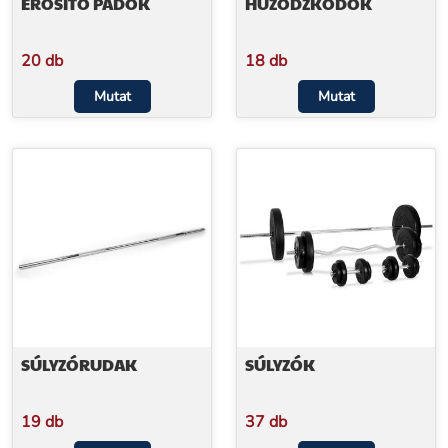
ERŐSÍTŐ PADOK
HÚZÓDZKODÓK
20 db
18 db
Mutat
Mutat
SÚLYZÓRUDAK
SÚLYZÓK
19 db
37 db