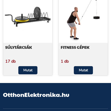
SÚLYTÁRCSÁK
FITNESS GÉPEK
17 db
1 db
Mutat
Mutat
OtthonElektronika.hu