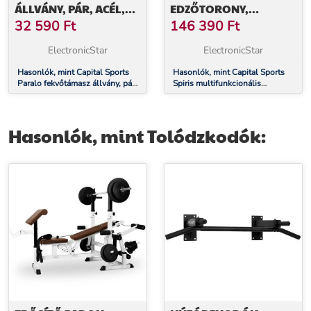
ÁLLVÁNY, PÁR, ACÉL,
EDZŐTORONY,
FEKETE
OTTHONI EDZŐGÉP
32 590
Ft
146 390
Ft
ElectronicStar
ElectronicStar
Hasonlók, mint Capital Sports
Hasonlók, mint Capital Sports
Paralo fekvőtámasz állvány, pár,
Spiris multifunkcionális
acél, fekete
edzőtorony, otthoni edzőgép
Hasonlók, mint Tolódzkodók: