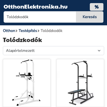
OtthonElektronika.hu
%
Otthon
Testépítés
Tolódzkodók
Tolódzkodók