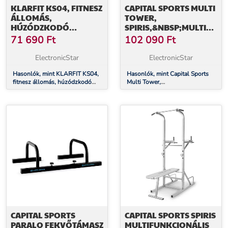
KLARFIT KS04, FITNESZ
CAPITAL SPORTS MULTI
ÁLLOMÁS,
TOWER,
HÚZÓDZKODÓ
SPIRIS,&NBSP;MULTIFUN
ÁLLVÁNY,
EDZŐTORONY,
71 690
Ft
102 090
Ft
FEKVŐTÁMASZ,
OTTHONI
BICEPSZ, HAS
EDZŐG&EACUTE;P
ElectronicStar
ElectronicStar
Hasonlók, mint KLARFIT KS04,
Hasonlók, mint Capital Sports
fitnesz állomás, húzódzkodó
Multi Tower,
állvány, fekvőtámasz, bicepsz,
Spiris,&nbsp;multifunkcion&aacute;l
has
edzőtorony, otthoni
edzőg&eacute;p
CAPITAL SPORTS
CAPITAL SPORTS SPIRIS
PARALO FEKVŐTÁMASZ
MULTIFUNKCIONÁLIS