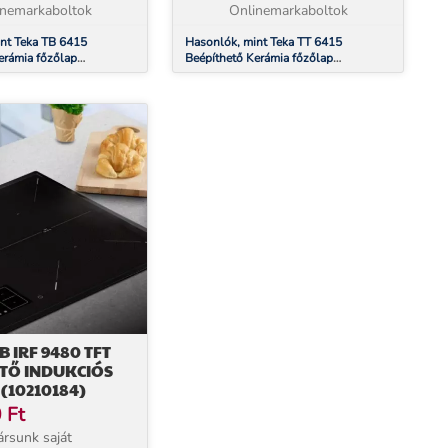
ható. Üvegkerámia...
inemarkaboltok
NEM választható. Üvegkerámia...
Onlinemarkaboltok
nt Teka TB 6415
Hasonlók, mint Teka TT 6415
erámia főzőlap
Beépíthető Kerámia főzőlap
(40239041)
B IRF 9480 TFT
ETŐ INDUKCIÓS
(10210184)
0
Ft
rsunk saját