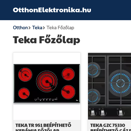
OtthonElektronika.hu
Otthon
Teka
Teka Főzőlap
Teka Főzőlap
TEKA TR 951 BEÉPÍTHETŐ
TEKA GZC 75330
KERÁMIA FŐZŐLAP
BEÉPÍTHETŐ GÁZ