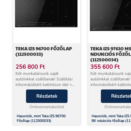
TEKA IZS 96700 FŐZŐLAP
TEKA IZS 97630 M
(112500033)
NDUKCIÓS FŐZŐ
(112500034)
256 800
Ft
355 600
Ft
Két munkatársunk saját
Két munkatársunk saj
autóinkkal szállítanak! Szállítási
autóinkkal szállítanak! 
információkért kattintson ide! +
információkért kattints
EXTRA 5 év jótállással
EXTRA 5 év jótállássa
vásárolhat!* Beüzemelés
Részletek
vásárolhat!* Beüzemel
Részlete
szolgáltatásunk a készülék mellé
szolgáltatásunk a kés
NEM választható. Elketromos ...
Onlinemarkaboltok
NEM választható. Által
Onlinemarkabo
Hasonlók, mint Teka IZS 96700
Hasonlók, mint Teka IZ
Főzőlap (112500033)
BK ndukciós főzőlap (1