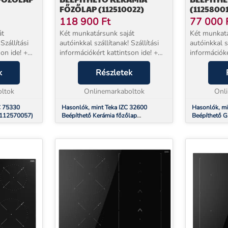
FŐZŐLAP (112510022)
(1125800
118 900
Ft
77 000
át
Két munkatársunk saját
Két munkatá
Szállítási
autóinkkal szállítanak! Szállítási
autóinkkal sz
on ide! +
információkért kattintson ide! +
információké
l
EXTRA 5 év jótállással
EXTRA 5 év 
és
k
vásárolhat!* Beüzemelés
Részletek
vásárolhat!
zülék mellé
szolgáltatásunk a készülék mellé
szolgáltatá
m gázfő...
ltok
NEM választható. TEKA IZC 32...
Onlinemarkaboltok
NEM választ
Onl
C 75330
Hasonlók, mint Teka IZC 32600
Hasonlók, m
 (112570057)
Beépíthető Kerámia főzőlap
Beépíthető G
(112510022)