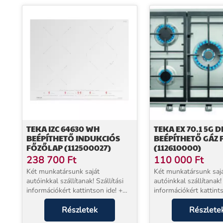
TEKA IZC 64630 WH
TEKA EX 70.1 5G D
BEÉPÍTHETŐ INDUKCIÓS
BEÉPÍTHETŐ GÁZ
FŐZŐLAP (112500027)
(112610000)
238 700
Ft
110 000
Ft
Két munkatársunk saját
Két munkatársunk saj
autóinkkal szállítanak! Szállítási
autóinkkal szállítanak! 
információkért kattintson ide! +
információkért kattints
EXTRA 5 év jótállással
EXTRA 5 év jótállássa
vásárolhat!* Beüzemelés
Részletek
vásárolhat!* Beüzemel
Részlete
szolgáltatásunk a készülék mellé
szolgáltatásunk a kés