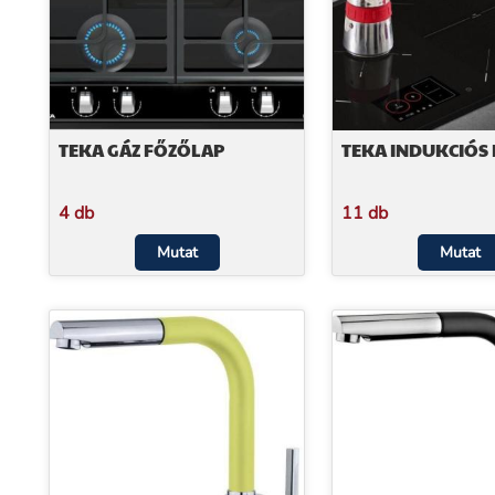
TEKA GÁZ FŐZŐLAP
TEKA INDUKCIÓS
4 db
11 db
Mutat
Mutat