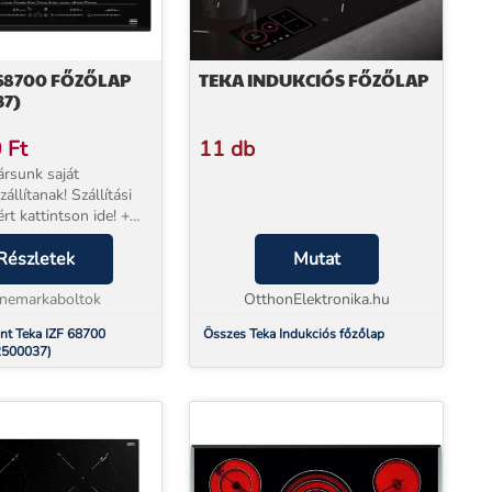
 68700 FŐZŐLAP
TEKA INDUKCIÓS FŐZŐLAP
37)
0
Ft
11 db
rsunk saját
állítanak! Szállítási
rt kattintson ide! +
jótállással
* Beüzemelés
Részletek
Mutat
sunk a készülék mellé
ható. 60cm Direct...
inemarkaboltok
OtthonElektronika.hu
nt Teka IZF 68700
Összes Teka Indukciós főzőlap
2500037)