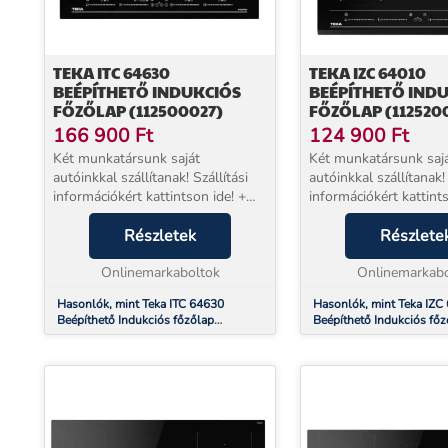
TEKA ITC 64630
TEKA IZC 64010
BEÉPÍTHETŐ INDUKCIÓS
BEÉPÍTHETŐ IND
FŐZŐLAP (112500027)
FŐZŐLAP (112520
166 900
Ft
124 900
Ft
Két munkatársunk saját
Két munkatársunk saj
autóinkkal szállítanak! Szállítási
autóinkkal szállítanak! 
információkért kattintson ide! +
információkért kattints
EXTRA 5 év jótállással
EXTRA 5 év jótállássa
vásárolhat!* Beüzemelés
Részletek
vásárolhat!* Beüzemel
Részlete
szolgáltatásunk a készülék mellé
szolgáltatásunk a kés
NEM választható. Termék leír...
Onlinemarkaboltok
NEM választható. Induk
Onlinemarkabo
Hasonlók, mint Teka ITC 64630
Hasonlók, mint Teka IZC
Beépíthető Indukciós főzőlap
Beépíthető Indukciós főz
(112500027)
(112520015)