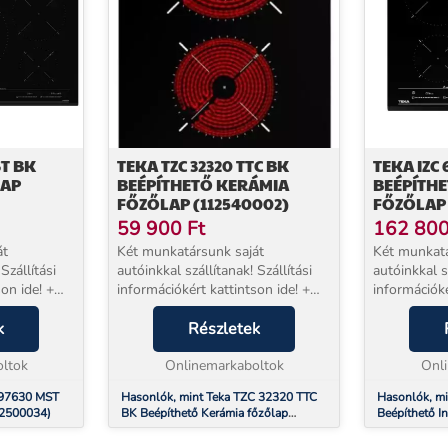
ST BK
TEKA TZC 32320 TTC BK
TEKA IZC 
LAP
BEÉPÍTHETŐ KERÁMIA
BEÉPÍTH
FŐZŐLAP (112540002)
FŐZŐLAP 
59 900
Ft
162 80
át
Két munkatársunk saját
Két munkatá
Szállítási
autóinkkal szállítanak! Szállítási
autóinkkal sz
on ide! +
információkért kattintson ide! +
információké
l
EXTRA 5 év jótállással
EXTRA 5 év 
és
k
vásárolhat!* Beüzemelés
Részletek
vásárolhat!
zülék mellé
szolgáltatásunk a készülék mellé
szolgáltatá
ános a...
ltok
NEM választható. Ezt a kerám...
Onlinemarkaboltok
NEM választh
Onl
S 97630 MST
Hasonlók, mint Teka TZC 32320 TTC
Hasonlók, mi
12500034)
BK Beépíthető Kerámia főzőlap
Beépíthető I
(112540002)
(112500022)