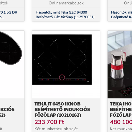
zégős m...
ltok
NEM választható. 60 cm gázfő...
Onlinemarkaboltok
NEM választ
Onl
70.1 5G DR
Hasonlók, mint Teka GZC 64300
Hasonlók, mi
p
Beépíthető Gáz főzőlap (112570031)
Beépíthető K
(40239042)
TEKA IT 6450 IKNOB
TEKA IHO
UKCIÓS
BEÉPÍTHETŐ INDUKCIÓS
BEÉPÍTH
62)
FŐZŐLAP (10210182)
FŐZŐLAP 
233 700
Ft
480 10
át
Két munkatársunk saját
Két munkatá