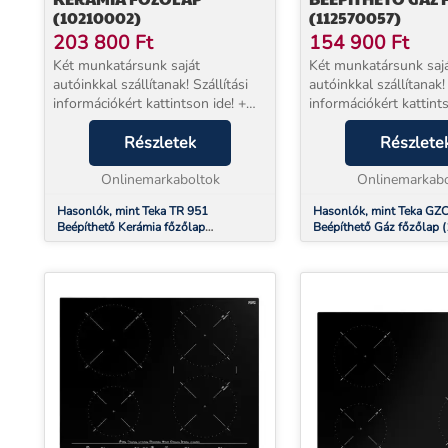
(10210002)
(112570057)
203 800
Ft
154 900
Ft
Két munkatársunk saját
Két munkatársunk saj
autóinkkal szállítanak! Szállítási
autóinkkal szállítanak! 
információkért kattintson ide! +
információkért kattints
EXTRA 5 év jótállással
EXTRA 5 év jótállássa
vásárolhat!* Beüzemelés
Részletek
vásárolhat!* Beüzemel
Részlete
szolgáltatásunk a készülék mellé
szolgáltatásunk a kés
NEM választható. Teka TR 951...
Onlinemarkaboltok
NEM választható. 70 c
Onlinemarkabo
Hasonlók, mint Teka TR 951
Hasonlók, mint Teka GZ
Beépíthető Kerámia főzőlap
Beépíthető Gáz főzőlap
(10210002)