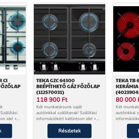
R CI
TEKA GZC 64300
TEKA TB 
 FŐZŐLAP
BEÉPÍTHETŐ GÁZ FŐZŐLAP
KERÁMIA
(112570031)
(4023904
118 900
Ft
80 000
át
Két munkatársunk saját
Két munkatá
Szállítási
autóinkkal szállítanak! Szállítási
autóinkkal sz
on ide! +
információkért kattintson ide! +
információké
l
EXTRA 5 év jótállással
EXTRA 5 év 
és
k
vásárolhat!* Beüzemelés
Részletek
vásárolhat!
zülék mellé
szolgáltatásunk a készülék mellé
szolgáltatá