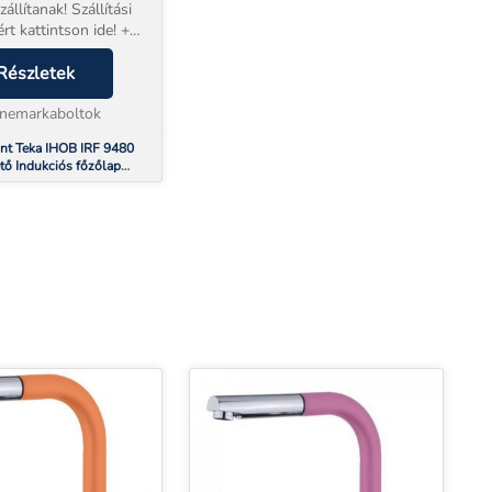
állítanak! Szállítási
rt kattintson ide! +
jótállással
* Beüzemelés
Részletek
sunk a készülék mellé
ató. Indukciós f...
inemarkaboltok
nt Teka IHOB IRF 9480
tő Indukciós főzőlap