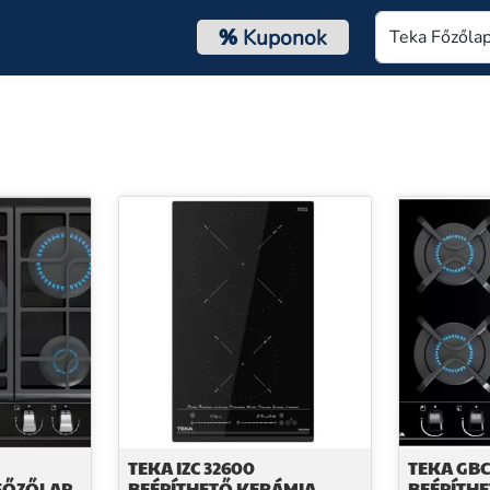
%
Kuponok
TEKA IZC 32600
TEKA GBC
 FŐZŐLAP
BEÉPÍTHETŐ KERÁMIA
BEÉPÍTHE