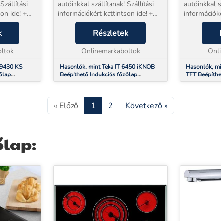
Szállítási
autóinkkal szállítanak! Szállítási
autóinkkal sz
on ide! +
információkért kattintson ide! +
információké
l
EXTRA 5 év jótállással
EXTRA 5 év 
és
k
vásárolhat!* Beüzemelés
Részletek
vásárolhat!
zülék mellé
szolgáltatásunk a készülék mellé
szolgáltatá
ciós f...
ltok
NEM választható. Indukciós f...
Onlinemarkaboltok
NEM választh
Onl
 9430 KS
Hasonlók, mint Teka IT 6450 iKNOB
Hasonlók, mi
őlap
Beépíthető Indukciós főzőlap
TFT Beépíthe
(10210182)
(10210184)
« Előző
1
2
Következő »
őlap: