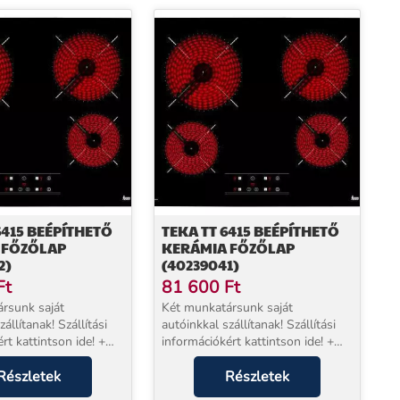
6415 BEÉPÍTHETŐ
TEKA TT 6415 BEÉPÍTHETŐ
 FŐZŐLAP
KERÁMIA FŐZŐLAP
2)
(40239041)
Ft
81 600
Ft
rsunk saját
Két munkatársunk saját
állítanak! Szállítási
autóinkkal szállítanak! Szállítási
rt kattintson ide! +
információkért kattintson ide! +
jótállással
EXTRA 5 év jótállással
* Beüzemelés
Részletek
vásárolhat!* Beüzemelés
Részletek
sunk a készülék mellé
szolgáltatásunk a készülék mellé