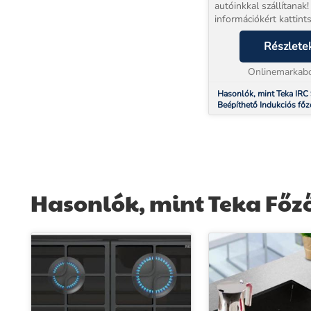
autóinkkal szállítanak! 
információkért kattints
EXTRA 5 év jótállássa
vásárolhat!* Beüzemel
Részlete
szolgáltatásunk a kés
NEM választható. Induk
Onlinemarkabo
Hasonlók, mint Teka IRC
Beépíthető Indukciós főz
(10210162)
Hasonlók, mint Teka Főz