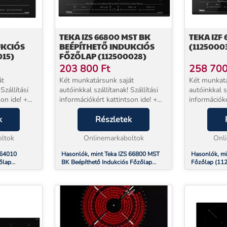
TEKA IZS 66800 MST BK
TEKA IZF
UKCIÓS
BEÉPÍTHETŐ INDUKCIÓS
(1125000
015)
FŐZŐLAP (112500028)
203 800
Ft
258 70
át
Két munkatársunk saját
Két munkatá
Szállítási
autóinkkal szállítanak! Szállítási
autóinkkal sz
on ide! +
információkért kattintson ide! +
információké
l
EXTRA 5 év jótállással
EXTRA 5 év 
és
k
vásárolhat!* Beüzemelés
Részletek
vásárolhat!
zülék mellé
szolgáltatásunk a készülék mellé
szolgáltatá
ciós f...
ltok
NEM választható. TEKA IZS 66...
Onlinemarkaboltok
NEM választ
Onl
 64010
Hasonlók, mint Teka IZS 66800 MST
Hasonlók, mi
őlap
BK Beépíthető Indukciós Főzőlap
Főzőlap (11
(112500028)