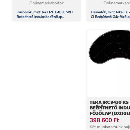
NEM választható. Termék leír...
Onlinemarkaboltok
NEM választható. 5 gá
Onlinemarkabo
Hasonlók, mint Teka IZC 64630 WH
Hasonlók, mint Teka EX 
Beépíthető Indukciós főzőlap
CI Beépíthető Gáz főzőla
(112500027)
(112610000)
TEKA IRC 9430 KS
BEÉPÍTHETŐ IND
FŐZŐLAP (102101
398 600
Ft
Két munkatársunk saj