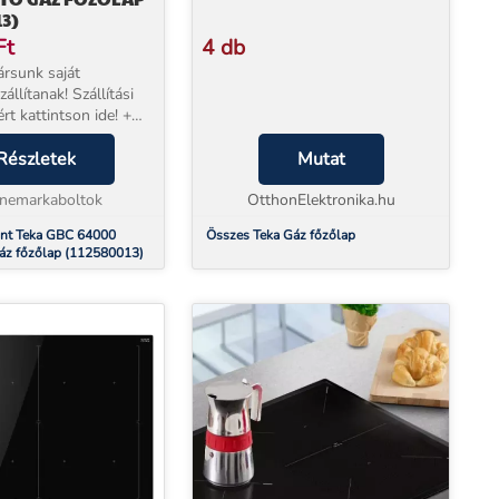
13)
Ft
4 db
rsunk saját
állítanak! Szállítási
rt kattintson ide! +
jótállással
* Beüzemelés
Részletek
Mutat
sunk a készülék mellé
ható. 60 cm gázfő...
inemarkaboltok
OtthonElektronika.hu
int Teka GBC 64000
Összes Teka Gáz főzőlap
áz főzőlap (112580013)