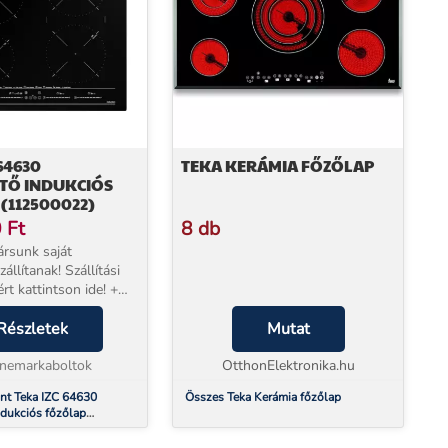
64630
TEKA KERÁMIA FŐZŐLAP
ETŐ INDUKCIÓS
(112500022)
0
Ft
8 db
rsunk saját
állítanak! Szállítási
rt kattintson ide! +
jótállással
* Beüzemelés
Részletek
Mutat
sunk a készülék mellé
ató. Termék leír...
inemarkaboltok
OtthonElektronika.hu
nt Teka IZC 64630
Összes Teka Kerámia főzőlap
ndukciós főzőlap