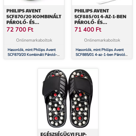
PHILIPS AVENT
PHILIPS AVENT
SCF870/20 KOMBINÁLT
SCF885/01 4-AZ-1-BEN
PÁROLÓ- ÉS
PÁROLÓ- ÉS
TURMIXGÉP
TURMIXGÉP
72 700
Ft
71 400
Ft
(EGÉSZSÉGES BÉBIÉTEL-
(EGÉSZSÉGES BÉBIÉTEL-
KÉSZÍTŐ)
KÉSZÍTŐ)
Onlinemarkaboltok
Onlinemarkaboltok
Hasonlók, mint Philips Avent
Hasonlók, mint Philips Avent
SCF870/20 Kombinált Pároló-
SCF885/01 4-az-1-ben Pároló-
és Turmixgép (Egészséges
és Turmixgép (Egészséges
bébiétel-készítő)
bébiétel-készítő)
EGÉSZSÉGÜGYI FLIP-