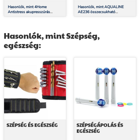
Hasonlók, mint 4Home
Hasonlók, mint AQUALINE
Antistress akupresszúrás
AE236 összecsukható
masszázs alátét és párna
zuhanyzószék 32 x 32,5 cm,
bambusz
Hasonlók, mint Szépség,
egészség:
SZÉPSÉG ÉS EGÉSZSÉG
SZÉPSÉGÁPOLÁS ÉS
EGÉSZSÉG