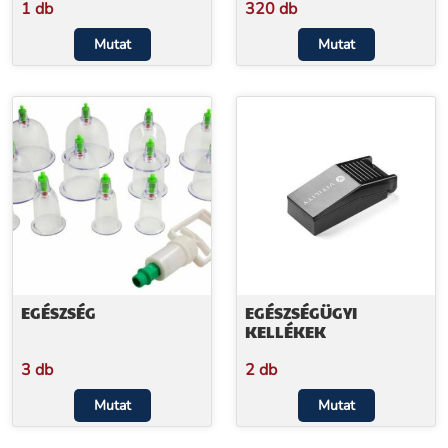
1 db
320 db
Mutat
Mutat
EGÉSZSÉG
EGÉSZSÉGÜGYI
KELLÉKEK
3 db
2 db
Mutat
Mutat