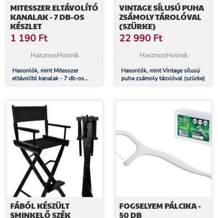
MITESSZER ELTÁVOLÍTÓ
VINTAGE SÍLUSÚ PUHA
KANALAK - 7 DB-OS
ZSÁMOLY TÁROLÓVAL
KÉSZLET
(SZÜRKE)
1 190
Ft
22 990
Ft
HasznosHolmik
HasznosHolmik
Hasonlók, mint Mitesszer
Hasonlók, mint Vintage sílusú
eltávolító kanalak - 7 db-os
puha zsámoly tárolóval (szürke)
készlet
FÁBÓL KÉSZÜLT
FOGSELYEM PÁLCIKA -
SMINKELŐ SZÉK
50 DB