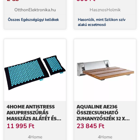
OtthonElektronika.hu
HasznosHolmik
Összes Egészségügyi kellékek
Hasonlók, mint Szilikon szív
alakú ecsetmosó
4HOME ANTISTRESS
AQUALINE AE236
AKUPRESSZÚRÁS
ÖSSZECSUKHATÓ
MASSZÁZS ALÁTÉT ÉS
ZUHANYZÓSZÉK 32 X
PÁRNA
32,5 CM, BAMBUSZ
11 995
Ft
23 845
Ft
4Home
4Home