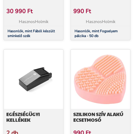
30 990
Ft
990
Ft
HasznosHolmik
HasznosHolmik
Hasonlók, mint Fából készült
Hasonlók, mint Fogselyem
sminkelő szék
pálcika - 50 db
EGÉSZSÉGÜGYI
SZILIKON SZÍV ALAKÚ
KELLÉKEK
ECSETMOSÓ
2 db
990
Ft