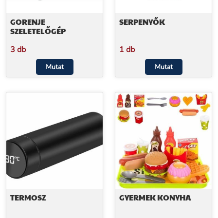
GORENJE
SERPENYŐK
SZELETELŐGÉP
3 db
1 db
Mutat
Mutat
TERMOSZ
GYERMEK KONYHA