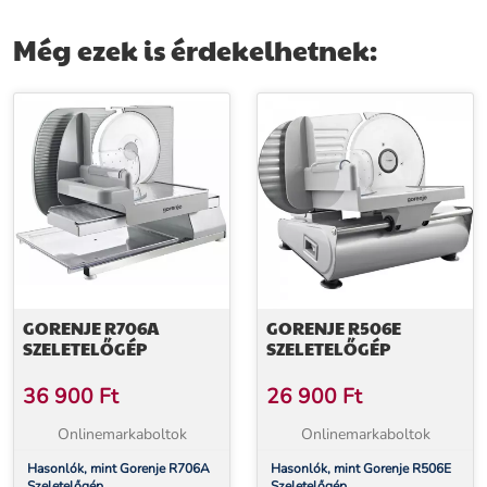
Még ezek is érdekelhetnek:
GORENJE R706A
GORENJE R506E
SZELETELŐGÉP
SZELETELŐGÉP
36 900
Ft
26 900
Ft
Onlinemarkaboltok
Onlinemarkaboltok
Hasonlók, mint Gorenje R706A
Hasonlók, mint Gorenje R506E
Szeletelőgép
Szeletelőgép