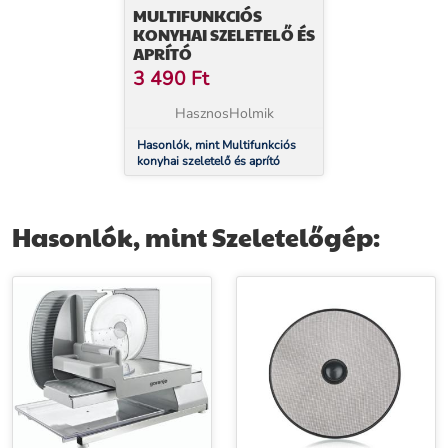
MULTIFUNKCIÓS
KONYHAI SZELETELŐ ÉS
APRÍTÓ
3 490
Ft
HasznosHolmik
Hasonlók, mint Multifunkciós
konyhai szeletelő és aprító
Hasonlók, mint Szeletelőgép: