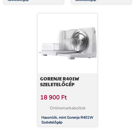
GORENJE R401W
SZELETELŐGÉP
18 900
Ft
Onlinemarkaboltok
Hasonlók, mint Gorenje R401W
Szeletelőgép