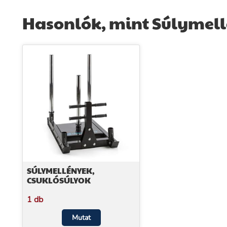
Hasonlók, mint Súlymel
SÚLYMELLÉNYEK,
CSUKLÓSÚLYOK
1 db
Mutat