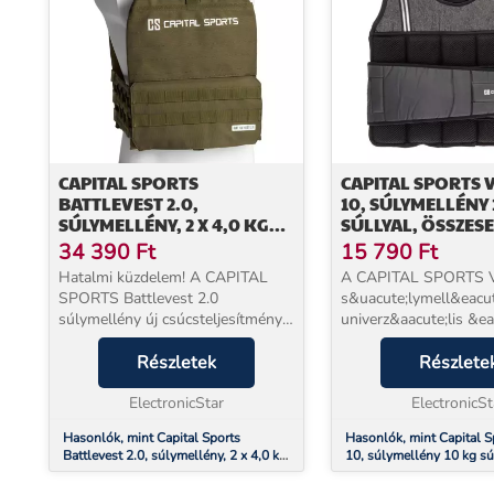
CAPITAL SPORTS
CAPITAL SPORTS 
BATTLEVEST 2.0,
10, SÚLYMELLÉNY 
SÚLYMELLÉNY, 2 X 4,0 KG
SÚLLYAL, ÖSSZESE
SÚLY, OLÍVAZÖLD
DARAB SÚLLYAL
34 390
Ft
15 790
Ft
Hatalmi küzdelem! A CAPITAL
A CAPITAL SPORTS V
SPORTS Battlevest 2.0
s&uacute;lymell&eacu
súlymellény új csúcsteljesítményt
univerz&aacute;lis &ea
ad izmainak és az
sokoldal&uacute;
állóképességének. Az eredeti
Részletek
kieg&eacute;sz&iacute
Részlete
modellt a katonaság golyóálló
gyakorlat sor&aacute;
mellényként tervezte, és ötvözi a
ElectronicStar
akkor, ha nagyobb
ElectronicSt
páncé...
terhel&eacute;sre...
Hasonlók, mint Capital Sports
Hasonlók, mint Capital S
Battlevest 2.0, súlymellény, 2 x 4,0 kg
10, súlymellény 10 kg súl
súly, olívazöld
összesen 23 darab súllya