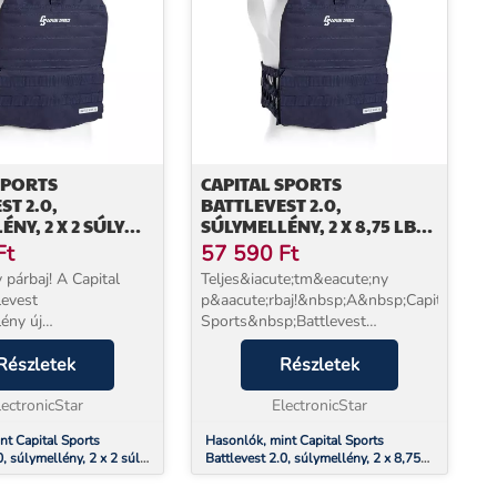
SPORTS
CAPITAL SPORTS
ST 2.0,
BATTLEVEST 2.0,
NY, 2 X 2 SÚLY
SÚLYMELLÉNY, 2 X 8,75 LBS
 ÉS 8,75 LBS (4,0
(4,0 KG) SÚLY, KÉK
Ft
57 590
Ft
 párbaj! A Capital
Teljes&iacute;tm&eacute;ny
levest
p&aacute;rbaj!&nbsp;A&nbsp;Capital
lény új
Sports&nbsp;Battlevest
szintet hoz izmai és a
2.0&nbsp;s&uacute;lymell&eacute;ny&nbsp
ámára. Az eredeti
Részletek
teljes&iacute;tm&eacute;nyszintet
Részletek
tonaság fejlesztette ki
hoz izmai &eacute;s a kitart&aa...
llényként. Ötvözi a...
lectronicStar
ElectronicStar
nt Capital Sports
Hasonlók, mint Capital Sports
0, súlymellény, 2 x 2 súly
Battlevest 2.0, súlymellény, 2 x 8,75
8,75 lbs (4,0 kg), kék
lbs (4,0 kg) súly, kék