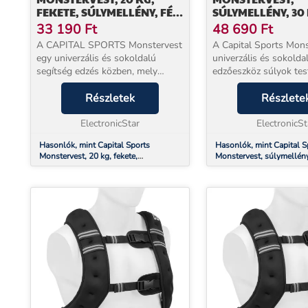
FEKETE, SÚLYMELLÉNY, FÉM
SÚLYMELLÉNY, 30 
SÚLYOK
UNIVERZÁLIS MÉR
33 190
Ft
48 690
Ft
NEJLON
A CAPITAL SPORTS Monstervest
A Capital Sports Mons
egy univerzális és sokoldalú
univerzális és sokolda
segítség edzés közben, mely
edzőeszköz súlyok tes
elsősorban az erőnlét és a kitartás
rögzítésére az erő- és
növelésére szolgál.A gyorszáras
Részletek
állóképességi edzések
Részlete
nejlon pántnak köszönhetően a
tépőzáras nejlon övne
mellényt testre ...
ElectronicStar
köszönhetően a súlym
ElectronicSt
alkalmazkodik...
Hasonlók, mint Capital Sports
Hasonlók, mint Capital S
Monstervest, 20 kg, fekete,
Monstervest, súlymellény
súlymellény, fém súlyok
univerzális méret, nejlon