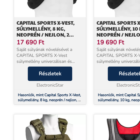
CAPITAL SPORTS X-VEST,
CAPITAL SPORTS X
SÚLYMELLÉNY, 8 KG,
SÚLYMELLÉNY, 10 
NEOPRÉN / NEJLON, 2
NEOPRÉN / NEJLO
MELLKAS HEVEDER, FEKETE
MELLKAS HEVEDE
17 690
Ft
19 690
Ft
Saját súlyának növelésével a
Saját súlyának növelé
CAPITAL SPORTS X-Vest
CAPITAL SPORTS X-V
súlymellény univerzálisan és
súlymellény univerzál
sokoldalúan gazdagítja minden
sokoldalúan gazdagít
edzését.A klasszikus
Részletek
edzését.A klasszikus
Részlete
állóképességi és erőedzés mellett
állóképességi és erőe
az X-Vest különösen alkalmas
ElectronicStar
az X-Vest különösen 
ElectronicSt
bodywe...
bodywe...
Hasonlók, mint Capital Sports X-Vest,
Hasonlók, mint Capital S
súlymellény, 8 kg, neoprén / nejlon, 2
súlymellény, 10 kg, neopr
mellkas heveder, fekete
2 mellkas heveder, fekete