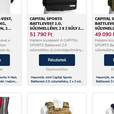
-VEST,
CAPITAL SPORTS
CAPITAL 
KG,
BATTLEVEST 2.0,
BATTLEVE
N, 2
SÚLYMELLÉNY, 2 X 2 SÚLY 2,6
SÚLYMELLÉ
R, FEKETE
& 4,0 KG, FEKETE
& 4,0 KG
51 790
Ft
49 090
sével a
Hatalmi küzdelem! A CAPITAL
Hatalmi kü
est
SPORTS Battlevest 2.0
SPORTS Bat
isan és
súlymellény új csúcsteljesítményt
súlymellény
ja minden
ad izmainak és az
ad izmainak
k
állóképességének. Az eredeti
Részletek
állóképessé
dzés mellett
modellt a katonaság golyóálló
modellt a k
alkalmas
ar
mellényként tervezte, és ötvözi a
ElectronicStar
mellényként 
E
páncé...
páncé...
ports X-Vest,
Hasonlók, mint Capital Sports
Hasonlók, mi
én / nejlon,
Battlevest 2.0, súlymellény, 2 x 2 súly
Battlevest 2.
2,6 & 4,0 kg, fekete
2,6 & 4,0 kg,