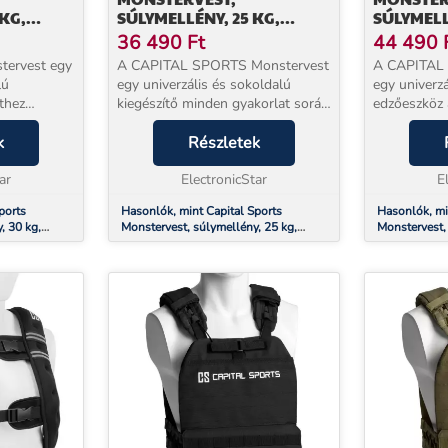
KG,
SÚLYMELLÉNY, 25 KG,
SÚLYMELL
ET,
UNIVERZÁLIS MÉRET,
KG, FEKE
36 490
Ft
44 490
NEJLON, FEKETE
tervest egy
A CAPITAL SPORTS Monstervest
A CAPITAL
lú
egy univerzális és sokoldalú
egy univerzá
thez
kiegészítő minden gyakorlat során
edzőeszköz 
az erőnléti és állóképesség
rögzítésére,
 során.A
k
edzésen. A tépőzáras nejlon
Részletek
állóképessé
k
pántnak köszönhetően a
edzéshez.K
ellény
ar
súlymellényt különböző testmé...
ElectronicStar
tépőzáras n
E
súlymellény 
ports
Hasonlók, mint Capital Sports
Hasonlók, mi
, 30 kg,
Monstervest, súlymellény, 25 kg,
Monstervest, 
univerzális méret, nejlon, fekete
30 kg, fekete