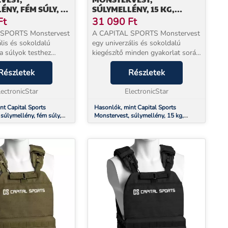
ÉNY, FÉM SÚLY, 30
SÚLYMELLÉNY, 15 KG,
TE
UNIVERZÁLIS MÉRET,
Ft
31 090
Ft
NEJLON, FEKETE
 SPORTS Monstervest
A CAPITAL SPORTS Monstervest
lis és sokoldalú
egy univerzális és sokoldalú
a súlyok testhez
kiegészítő minden gyakorlat során
 elsősorban erő- és
az erőnléti és állóképesség
gi
Részletek
edzésen. A tépőzáras nejlon
Részletek
öszönhetően a
pántnak köszönhetően a
ylon övnek a
lectronicStar
súlymellényt különböző testmé...
ElectronicStar
alkalmaz...
nt Capital Sports
Hasonlók, mint Capital Sports
súlymellény, fém súly,
Monstervest, súlymellény, 15 kg,
univerzális méret, nejlon, fekete