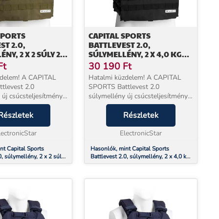
SPORTS
CAPITAL SPORTS
ST 2.0,
BATTLEVEST 2.0,
NY, 2 X 2 SÚLY 2,6
SÚLYMELLÉNY, 2 X 4,0 KG
, OLÍVAZÖLD
SÚLY, FEKETE
Ft
30 190
Ft
zdelem! A CAPITAL
Hatalmi küzdelem! A CAPITAL
tlevest 2.0
SPORTS Battlevest 2.0
 új csúcsteljesítményt
súlymellény új csúcsteljesítményt
 és az
ad izmainak és az
gének. Az eredeti
Részletek
állóképességének. Az eredeti
Részletek
atonaság golyóálló
modellt a katonaság golyóálló
tervezte, és ötvözi a
lectronicStar
mellényként tervezte, és ötvözi a
ElectronicStar
páncé...
nt Capital Sports
Hasonlók, mint Capital Sports
0, súlymellény, 2 x 2 súly
Battlevest 2.0, súlymellény, 2 x 4,0 kg
 olívazöld
súly, fekete