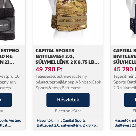
VESTPRO
CAPITAL SPORTS
CAPITAL 
10 KG
BATTLEVEST 2.0,
BATTLEVE
N 23
SÚLYMELLÉNY, 2 X 8,75 LBS
SÚLYMELLÉ
(4,0 KG) SÚLY, CAMO
5,75 (2,6)
49 790
Ft
45 290
KG), KÉK
estpro 10
Teljes&iacute;tm&eacute;ny
Teljesítmény
te;ny egy
p&aacute;rbaj!&nbsp;A&nbsp;Capital
Sports Batt
cute;s
Sports&nbsp;Battlevest
2.0 súlymel
2.0&nbsp;s&uacute;lymell&eacute;ny&nbsp;&uacute;j
teljesítmény
;tő minden
k
teljes&iacute;tm&eacute;nyszintet
Részletek
kitartása sz
n főleg
hoz izmai &eacute;s a kitart&aa...
modellt a ka
ar
ElectronicStar
golyóálló me
E
ports Vestpro
Hasonlók, mint Capital Sports
Hasonlók, mi
lyal,
Battlevest 2.0, súlymellény, 2 x 8,75
Battlevest 2.
l
lbs (4,0 kg) súly, camo
5,75 (2,6) és 