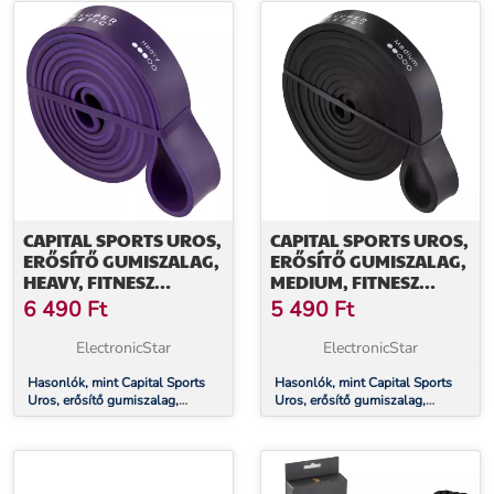
CAPITAL SPORTS UROS,
CAPITAL SPORTS UROS,
ERŐSÍTŐ GUMISZALAG,
ERŐSÍTŐ GUMISZALAG,
HEAVY, FITNESZ
MEDIUM, FITNESZ
GUMISZALAG, HUROK,
GUMISZALAG, HUROK,
6 490
Ft
5 490
Ft
100 % LATEX
100 % LATEX
ElectronicStar
ElectronicStar
Hasonlók, mint Capital Sports
Hasonlók, mint Capital Sports
Uros, erősítő gumiszalag,
Uros, erősítő gumiszalag,
Heavy, fitnesz gumiszalag,
Medium, fitnesz gumiszalag,
hurok, 100 % latex
hurok, 100 % latex