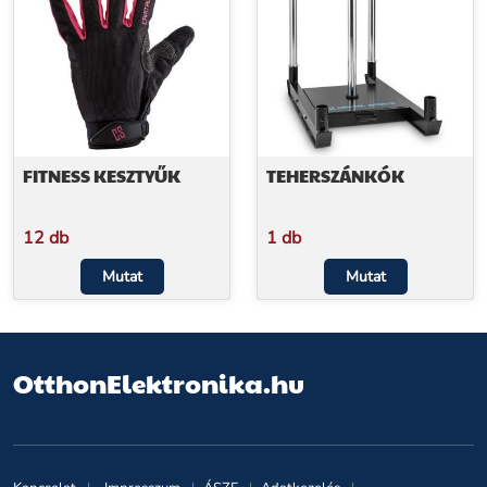
FITNESS KESZTYŰK
TEHERSZÁNKÓK
12 db
1 db
Mutat
Mutat
OtthonElektronika.hu