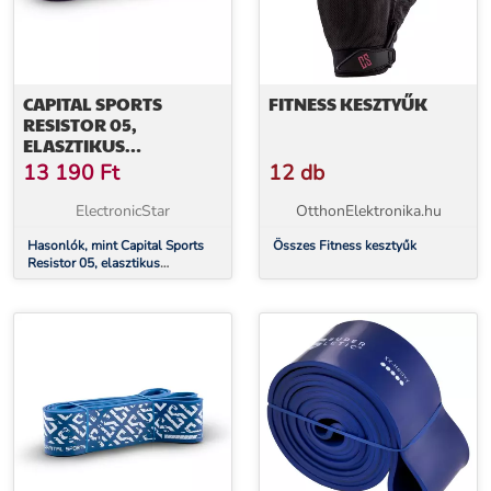
CAPITAL SPORTS
FITNESS KESZTYŰK
RESISTOR 05,
ELASZTIKUS
EXPANDER, TERHELÉSI
13 190
Ft
12 db
FOK 5 (11-36 KG)
ElectronicStar
OtthonElektronika.hu
Hasonlók, mint Capital Sports
Összes Fitness kesztyűk
Resistor 05, elasztikus
expander, terhelési fok 5 (11-36
kg)