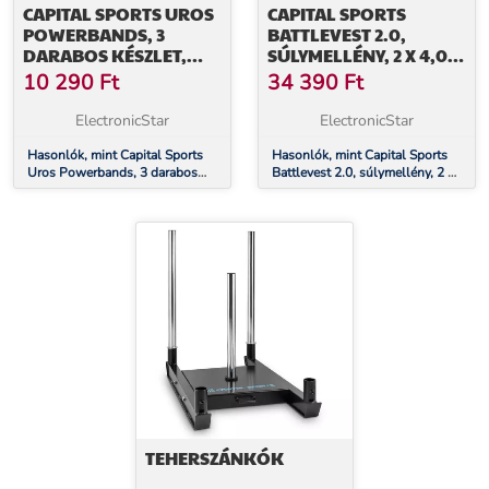
CAPITAL SPORTS UROS
CAPITAL SPORTS
POWERBANDS, 3
BATTLEVEST 2.0,
DARABOS KÉSZLET,
SÚLYMELLÉNY, 2 X 4,0
FITNESZ GUMISZALAG,
KG SÚLY, OLÍVAZÖLD
10 290
Ft
34 390
Ft
ERŐSÍTŐ GUMISZALAG,
100% LATEX
ElectronicStar
ElectronicStar
Hasonlók, mint Capital Sports
Hasonlók, mint Capital Sports
Uros Powerbands, 3 darabos
Battlevest 2.0, súlymellény, 2 x
készlet, fitnesz gumiszalag,
4,0 kg súly, olívazöld
erősítő gumiszalag, 100% latex
TEHERSZÁNKÓK