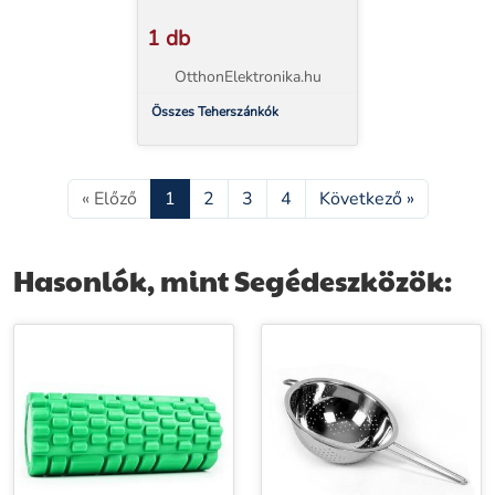
1 db
OtthonElektronika.hu
Összes Teherszánkók
« Előző
1
2
3
4
Következő »
Hasonlók, mint Segédeszközök: