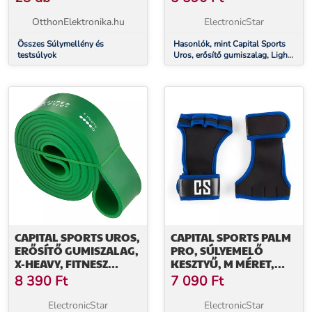
OtthonElektronika.hu
ElectronicStar
Összes Súlymellény és
Hasonlók, mint Capital Sports
testsúlyok
Uros, erősítő gumiszalag, Light,
fitnesz gumi, hurok, 100 % latex
CAPITAL SPORTS UROS,
CAPITAL SPORTS PALM
ERŐSÍTŐ GUMISZALAG,
PRO, SÚLYEMELŐ
X-HEAVY, FITNESZ
KESZTYŰ, M MÉRET,
GUMI, HUROK, 100 %
KÉK-FEKETE
8 390
Ft
7 090
Ft
LATEX
ElectronicStar
ElectronicStar