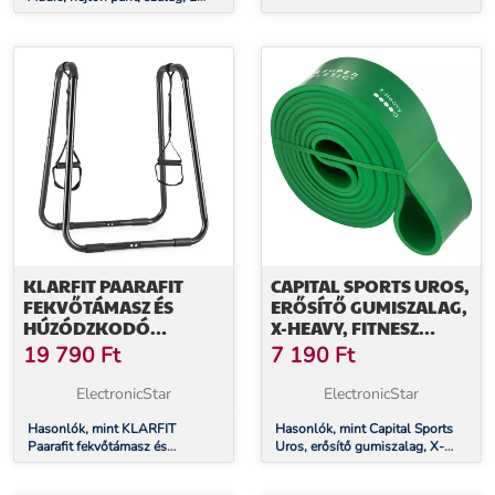
darab, készlet, karabiner horog,
versenyszabvány, kék
KLARFIT PAARAFIT
CAPITAL SPORTS UROS,
FEKVŐTÁMASZ ÉS
ERŐSÍTŐ GUMISZALAG,
HÚZÓDZKODÓ
X-HEAVY, FITNESZ
ÁLLVÁNY, TRX
GUMISZALAG, HUROK,
19 790
Ft
7 190
Ft
KÖTÉLLEL, FEKETE
100 % LATEX
ElectronicStar
ElectronicStar
Hasonlók, mint KLARFIT
Hasonlók, mint Capital Sports
Paarafit fekvőtámasz és
Uros, erősítő gumiszalag, X-
húzódzkodó állvány, TRX
Heavy, fitnesz gumiszalag,
kötéllel, fekete
hurok, 100 % latex