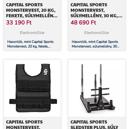
CAPITAL SPORTS
CAPITAL SPORTS
MONSTERVEST, 20 KG,
MONSTERVEST,
FEKETE, SÚLYMELLÉNY,
SÚLYMELLÉNY, 30 KG,
FÉM SÚLYOK
UNIVERZÁLIS MÉRET,
33 190
Ft
48 690
Ft
NEJLON
ElectronicStar
ElectronicStar
Hasonlók, mint Capital Sports
Hasonlók, mint Capital Sports
Monstervest, 20 kg, fekete,
Monstervest, súlymellény, 30
súlymellény, fém súlyok
kg, univerzális méret, nejlon
CAPITAL SPORTS
CAPITAL SPORTS
MONSTERVEST,
SLEDSTER PLUS, SÚLY