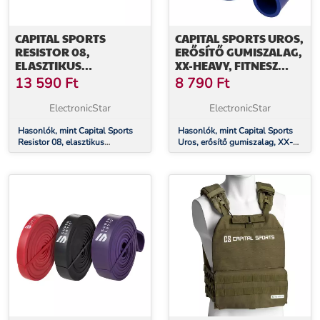
CAPITAL SPORTS
CAPITAL SPORTS UROS,
RESISTOR 08,
ERŐSÍTŐ GUMISZALAG,
ELASZTIKUS
XX-HEAVY, FITNESZ
EXPANDER, TERHELÉSI
GUMISZALAG, HUROK,
13 590
Ft
8 790
Ft
FOK 8 (27-68 KG)
100 % LATEX
ElectronicStar
ElectronicStar
Hasonlók, mint Capital Sports
Hasonlók, mint Capital Sports
Resistor 08, elasztikus
Uros, erősítő gumiszalag, XX-
expander, terhelési fok 8 (27-68
Heavy, fitnesz gumiszalag,
kg)
hurok, 100 % latex