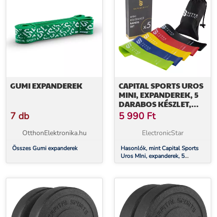
GUMI EXPANDEREK
CAPITAL SPORTS UROS
MINI, EXPANDEREK, 5
DARABOS KÉSZLET,
FITNESZ GUMIK,
7 db
5 990
Ft
HUROK, 100 % LATEX
OtthonElektronika.hu
ElectronicStar
Összes Gumi expanderek
Hasonlók, mint Capital Sports
Uros MIni, expanderek, 5
darabos készlet, fitnesz gumik,
hurok, 100 % latex