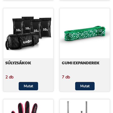
SÚLYZSÁKOK
GUMI EXPANDEREK
2 db
7 db
Mutat
Mutat