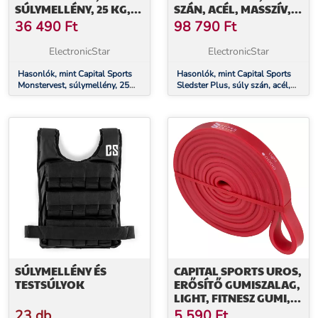
SÚLYMELLÉNY, 25 KG,
SZÁN, ACÉL, MASSZÍV, Ø
UNIVERZÁLIS MÉRET,
50 MM
36 490
Ft
98 790
Ft
NEJLON, FEKETE
ElectronicStar
ElectronicStar
Hasonlók, mint Capital Sports
Hasonlók, mint Capital Sports
Monstervest, súlymellény, 25
Sledster Plus, súly szán, acél,
kg, univerzális méret, nejlon,
masszív, ø 50 mm
fekete
SÚLYMELLÉNY ÉS
CAPITAL SPORTS UROS,
TESTSÚLYOK
ERŐSÍTŐ GUMISZALAG,
LIGHT, FITNESZ GUMI,
HUROK, 100 % LATEX
23 db
5 590
Ft