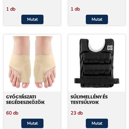
1 db
1 db
Mutat
Mutat
GYÓGYÁSZATI
SÚLYMELLÉNY ÉS
SEGÉDESZKÖZÖK
TESTSÚLYOK
60 db
23 db
Mutat
Mutat