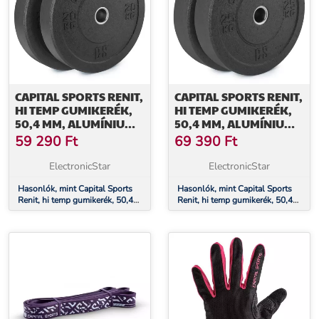
CAPITAL SPORTS RENIT,
CAPITAL SPORTS RENIT,
HI TEMP GUMIKERÉK,
HI TEMP GUMIKERÉK,
50,4 MM, ALUMÍNIUM
50,4 MM, ALUMÍNIUM
MAG, GUMI, 2 X 20 KG
MAG, GUMI, 2 X 25 KG
59 290
Ft
69 390
Ft
ElectronicStar
ElectronicStar
Hasonlók, mint Capital Sports
Hasonlók, mint Capital Sports
Renit, hi temp gumikerék, 50,4
Renit, hi temp gumikerék, 50,4
mm, alumínium mag, gumi, 2 x
mm, alumínium mag, gumi, 2 x
20 kg
25 kg