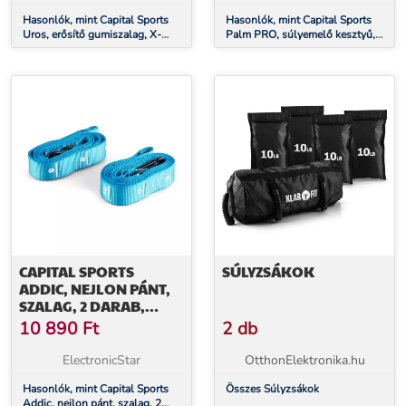
Hasonlók, mint Capital Sports
Hasonlók, mint Capital Sports
Uros, erősítő gumiszalag, X-
Palm PRO, súlyemelő kesztyű,
Heavy, fitnesz gumi, hurok, 100
M méret, kék-fekete
% latex
CAPITAL SPORTS
SÚLYZSÁKOK
ADDIC, NEJLON PÁNT,
SZALAG, 2 DARAB,
KÉSZLET, KARABINER
10 890
Ft
2 db
HOROG,
VERSENYSZABVÁNY,
ElectronicStar
OtthonElektronika.hu
KÉK
Hasonlók, mint Capital Sports
Összes Súlyzsákok
Addic, nejlon pánt, szalag, 2