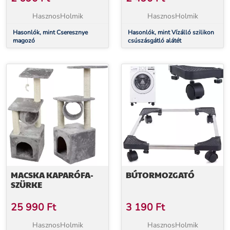
HasznosHolmik
HasznosHolmik
Hasonlók, mint Cseresznye
Hasonlók, mint Vízálló szilikon
magozó
csúszásgátló alátét
MACSKA KAPARÓFA-
BÚTORMOZGATÓ
SZÜRKE
25 990
Ft
3 190
Ft
HasznosHolmik
HasznosHolmik