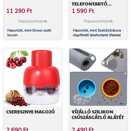
TELEFONTARTÓ
(FEKETE)
11 290
Ft
1 590
Ft
HasznosHolmik
HasznosHolmik
Hasonlók, mint Orvosi szett
Hasonlók, mint Szellőzőrácsra
kocsin
rögzíthető telefontartó (fekete)
CSERESZNYE MAGOZÓ
VÍZÁLLÓ SZILIKON
CSÚSZÁSGÁTLÓ ALÁTÉT
2 690
Ft
2 490
Ft