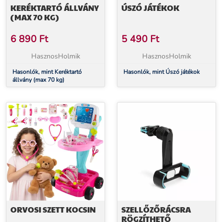
KERÉKTARTÓ ÁLLVÁNY
ÚSZÓ JÁTÉKOK
(MAX 70 KG)
6 890
Ft
5 490
Ft
HasznosHolmik
HasznosHolmik
Hasonlók, mint Keréktartó
Hasonlók, mint Úszó játékok
állvány (max 70 kg)
ORVOSI SZETT KOCSIN
SZELLŐZŐRÁCSRA
RÖGZÍTHETŐ