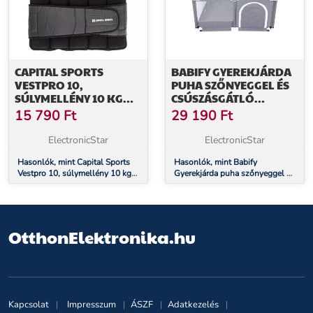
CAPITAL SPORTS
BABIFY GYEREKJÁRDA
VESTPRO 10,
PUHA SZŐNYEGGEL ÉS
SÚLYMELLÉNY 10 KG
CSÚSZÁSGÁTLÓ
SÚLLYAL, ÖSSZESEN 23
JÁRÓKÁVAL, BELTÉRI
15 790
Ft
29 190
Ft
DARAB SÚLLYAL
ÉS KÜLTÉRI
HASZNÁLATRA IS
ElectronicStar
ElectronicStar
ALKALMAS,
Hasonlók, mint Capital Sports
DŐLÉSÁLLÓ ÉS
Hasonlók, mint Babify
Vestpro 10, súlymellény 10 kg
Gyerekjárda puha szőnyeggel és
KÖNNYEN
súllyal, összesen 23 darab
csúszásgátló járókával, beltéri
ÖSSZESZERELHETŐ/SZÉTS
súllyal
és kültéri használatra is
alkalmas, dőlésálló és könnyen
összeszerelhető/szétszerelhető
OtthonElektronika.hu
Kapcsolat
Impresszum
ÁSZF
Adatkezelés