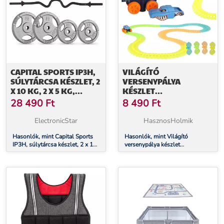
CAPITAL SPORTS IP3H,
VILÁGÍTÓ
SÚLYTÁRCSA KÉSZLET, 2
VERSENYPÁLYA
X 10 KG, 2 X 5 KG,
KÉSZLET
SÚLYEMELŐ RÚD 10 KG,
ÖSSZESZERELHETŐ
28 490
Ft
8 490
Ft
ÖSSZESEN 40 KG
AUTÓVAL - 150 DB
ElectronicStar
HasznosHolmik
Hasonlók, mint Capital Sports
Hasonlók, mint Világító
IP3H, súlytárcsa készlet, 2 x 10
versenypálya készlet
kg, 2 x 5 kg, súlyemelő rúd 10
összeszerelhető autóval - 150
kg, összesen 40 kg
db