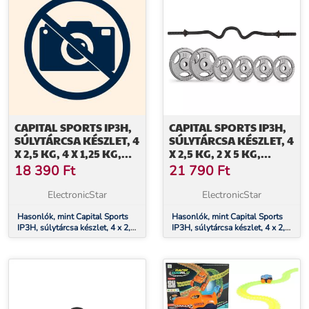
CAPITAL SPORTS IP3H,
CAPITAL SPORTS IP3H,
SÚLYTÁRCSA KÉSZLET, 4
SÚLYTÁRCSA KÉSZLET, 4
X 2,5 KG, 4 X 1,25 KG,
X 2,5 KG, 2 X 5 KG,
SÚLYEMELŐ RÚD 10 KG,
SÚLYEMELŐ RÚD 10 KG,
18 390
Ft
21 790
Ft
ÖSSZESEN 25 KG
ÖSSZESEN 30 KG
ElectronicStar
ElectronicStar
Hasonlók, mint Capital Sports
Hasonlók, mint Capital Sports
IP3H, súlytárcsa készlet, 4 x 2,5
IP3H, súlytárcsa készlet, 4 x 2,5
kg, 4 x 1,25 kg, súlyemelő rúd
kg, 2 x 5 kg, súlyemelő rúd 10
10 kg, összesen 25 kg
kg, összesen 30 kg