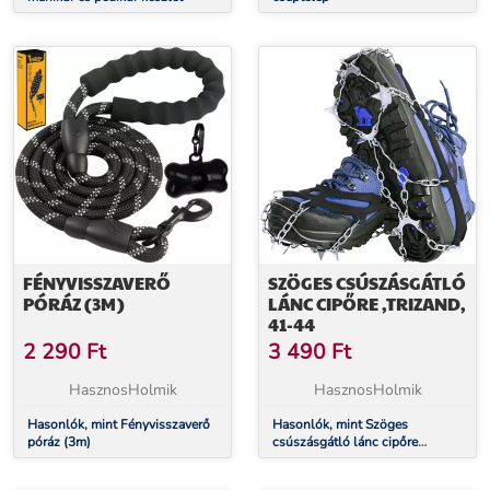
FÉNYVISSZAVERŐ
SZÖGES CSÚSZÁSGÁTLÓ
PÓRÁZ (3M)
LÁNC CIPŐRE ,TRIZAND,
41-44
2 290
Ft
3 490
Ft
HasznosHolmik
HasznosHolmik
Hasonlók, mint Fényvisszaverő
Hasonlók, mint Szöges
póráz (3m)
csúszásgátló lánc cipőre
,Trizand, 41-44