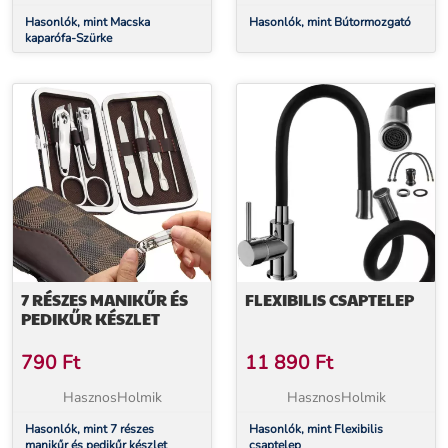
Hasonlók, mint Macska
Hasonlók, mint Bútormozgató
kaparófa-Szürke
7 RÉSZES MANIKŰR ÉS
FLEXIBILIS CSAPTELEP
PEDIKŰR KÉSZLET
790
Ft
11 890
Ft
HasznosHolmik
HasznosHolmik
Hasonlók, mint 7 részes
Hasonlók, mint Flexibilis
manikűr és pedikűr készlet
csaptelep