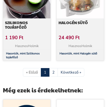
SZILIKONOS
HALOGÉN SÜTŐ
TOJÁSFŐZŐ
1 190
Ft
24 490
Ft
HasznosHolmik
HasznosHolmik
Hasonlók, mint Szilikonos
Hasonlók, mint Halogén sütő
tojásfőző
« Előző
1
2
Következő »
Még ezek is érdekelhetnek: