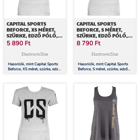
CAPITAL SPORTS
CAPITAL SPORTS
BEFORCE, XS MÉRET,
BEFORCE, S MÉRET,
SZÜRKE, EDZŐ PÓLÓ,
SZÜRKE, EDZŐ PÓLÓ,
NŐI
NŐI
5 890
Ft
8 790
Ft
ElectronicStar
ElectronicStar
Hasonlók, mint Capital Sports
Hasonlók, mint Capital Sports
Beforce, XS méret, szürke, edző
Beforce, S méret, szürke, edző
póló, női
póló, női