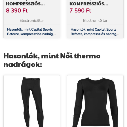
KOMPRESSZIÓS
KOMPRESSZIÓS
NADRÁG,
NADRÁG,
8 390
Ft
7 590
Ft
FUNKCIONÁLIS
FUNKCIONÁLIS
FEHÉRNEMŰ, NŐI, M
FEHÉRNEMŰ, NŐI, L
ElectronicStar
ElectronicStar
MÉRET
MÉRET
Hasonlók, mint Capital Sports
Hasonlók, mint Capital Sports
Beforce, kompressziós nadrág,
Beforce, kompressziós nadrág,
funkcionális fehérnemű, női, M
funkcionális fehérnemű, női, L
méret
méret
Hasonlók, mint Női thermo
nadrágok: