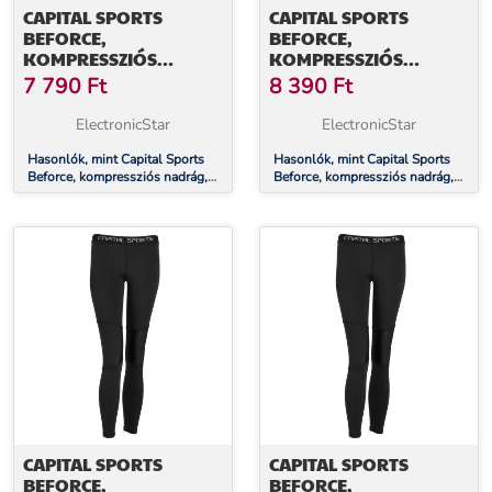
CAPITAL SPORTS
CAPITAL SPORTS
BEFORCE,
BEFORCE,
KOMPRESSZIÓS
KOMPRESSZIÓS
NADRÁG,
NADRÁG,
7 790
Ft
8 390
Ft
FUNKCIONÁLIS
FUNKCIONÁLIS
FEHÉRNEMŰ, NŐI, XS
FEHÉRNEMŰ, NŐI, S
ElectronicStar
ElectronicStar
MÉRET
MÉRET
Hasonlók, mint Capital Sports
Hasonlók, mint Capital Sports
Beforce, kompressziós nadrág,
Beforce, kompressziós nadrág,
funkcionális fehérnemű, női, XS
funkcionális fehérnemű, női, S
méret
méret
CAPITAL SPORTS
CAPITAL SPORTS
BEFORCE,
BEFORCE,