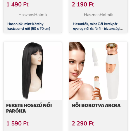
EXTRA PÁRNÁZOTT
1 490
Ft
2 190
Ft
(FEKETE)
HasznosHolmik
HasznosHolmik
Hasonlók, mint Kötény
Hasonlók, mint Gél kerékpár
karácsonyi női (50 x 70 cm)
nyereg női és férfi - biztonsági
pánttal, extra párnázott (fekete)
FEKETE HOSSZÚ NŐI
NŐI BOROTVA ARCRA
PARÓKA
1 590
Ft
2 290
Ft