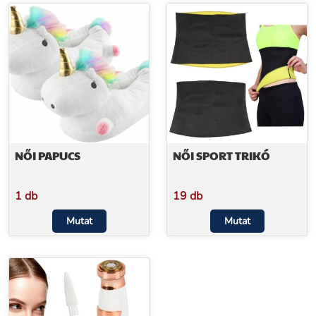
NŐI PAPUCS
NŐI SPORT TRIKÓ
1 db
19 db
Mutat
Mutat