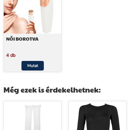
NŐI BOROTVA
4 db
Mutat
Még ezek is érdekelhetnek: