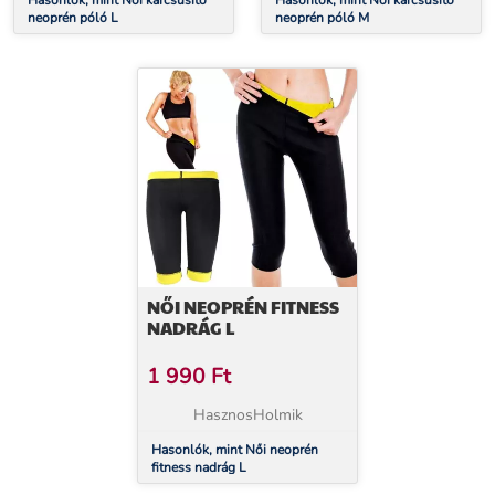
Hasonlók, mint Női karcsúsító
Hasonlók, mint Női karcsúsító
neoprén póló L
neoprén póló M
NŐI NEOPRÉN FITNESS
NADRÁG L
1 990
Ft
HasznosHolmik
Hasonlók, mint Női neoprén
fitness nadrág L