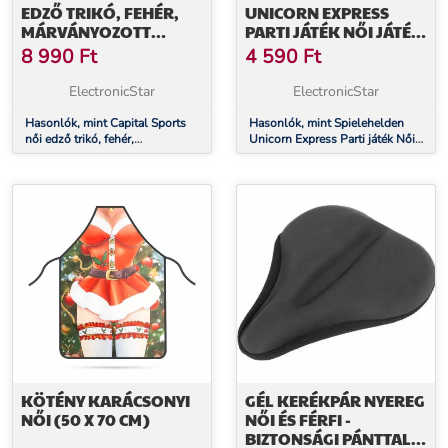
EDZŐ TRIKÓ, FEHÉR,
UNICORN EXPRESS
MÁRVÁNYOZOTT
PARTI JÁTÉK NŐI JÁTÉK
HATÁSÚ, L MÉRET
55 KÁRTYA
8 990
Ft
4 590
Ft
ElectronicStar
ElectronicStar
Hasonlók, mint Capital Sports
Hasonlók, mint Spielehelden
női edző trikó, fehér,
Unicorn Express Parti játék Női
márványozott hatású, L méret
játék 55 kártya
KÖTÉNY KARÁCSONYI
GÉL KERÉKPÁR NYEREG
NŐI (50 X 70 CM)
NŐI ÉS FÉRFI -
BIZTONSÁGI PÁNTTAL,