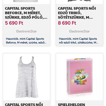
CAPITAL SPORTS
CAPITAL SPORTS NŐI
BEFORCE, M MÉRET,
EDZŐ TRIKÓ,
SZÜRKE, EDZŐ PÓLÓ,
SÖTÉTSZÜRKE, M
NŐI
MÉRET
5 690
Ft
8 690
Ft
ElectronicStar
ElectronicStar
Hasonlók, mint Capital Sports
Hasonlók, mint Capital Sports
Beforce, M méret, szürke, edző
női edző trikó, sötétszürke, M
póló, női
méret
CAPITAL SPORTS NŐI
SPIELEHELDEN