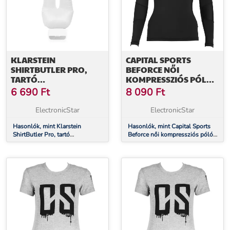
KLARSTEIN
CAPITAL SPORTS
SHIRTBUTLER PRO,
BEFORCE NŐI
TARTÓ
KOMPRESSZIÓS PÓLÓ,
NADRÁGOKHOZ,
EDZŐ PÓLÓ, S
6 690
Ft
8 090
Ft
TARTOZÉK, NYLON,
FEHÉR
ElectronicStar
ElectronicStar
Hasonlók, mint Klarstein
Hasonlók, mint Capital Sports
ShirtButler Pro, tartó
Beforce női kompressziós póló,
nadrágokhoz, tartozék, nylon,
edző póló, S
fehér