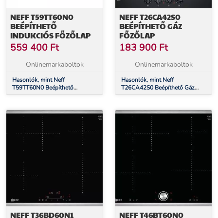
NEFF T59TT60N0
NEFF T26CA42S0
BEÉPÍTHETŐ
BEÉPÍTHETŐ GÁZ
INDUKCIÓS FŐZŐLAP
FŐZŐLAP
559 400
Ft
183 900
Ft
Onlinemarkaboltok
Onlinemarkaboltok
Hasonlók, mint Neff
Hasonlók, mint Neff
T59TT60N0 Beépíthető
T26CA42S0 Beépíthető Gáz
Indukciós főzőlap
főzőlap
NEFF T36BD60N1
NEFF T46BT60N0