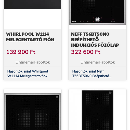
WHIRLPOOL W1114
NEFF T56BT50N0
MELEGENTARTÓ FIÓK
BEÉPÍTHETŐ
INDUKCIÓS FŐZŐLAP
139 900
Ft
322 600
Ft
Onlinemarkaboltok
Onlinemarkaboltok
Hasonlók, mint Whirlpool
Hasonlók, mint Neff
W1114 Melegentartó fiók
T56BT50N0 Beépíthető
Indukciós főzőlap