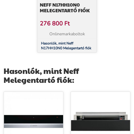
NEFF N17HH10N0
MELEGENTARTÓ FIÓK
276 800
Ft
Onlinemarkaboltok
Hasonlók, mint Neff
N17HH10N0 Melegentartó fiók
Hasonlók, mint Neff
Melegentartó fiók: