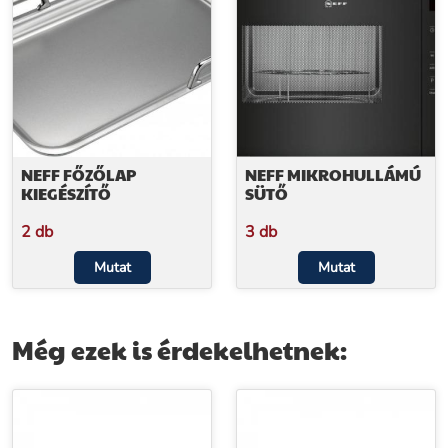
NEFF FŐZŐLAP
NEFF MIKROHULLÁMÚ
KIEGÉSZÍTŐ
SÜTŐ
2 db
3 db
Mutat
Mutat
Még ezek is érdekelhetnek: