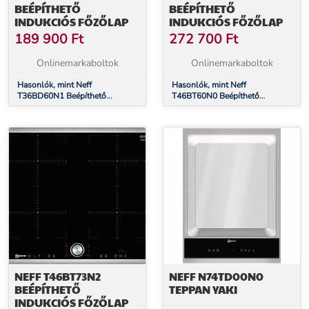
BEÉPÍTHETŐ
BEÉPÍTHETŐ
INDUKCIÓS FŐZŐLAP
INDUKCIÓS FŐZŐLAP
189 900
Ft
272 700
Ft
Onlinemarkaboltok
Onlinemarkaboltok
Hasonlók, mint Neff
Hasonlók, mint Neff
T36BD60N1 Beépíthető
T46BT60N0 Beépíthető
Indukciós főzőlap
Indukciós főzőlap
NEFF T46BT73N2
NEFF N74TD00N0
BEÉPÍTHETŐ
TEPPAN YAKI
INDUKCIÓS FŐZŐLAP