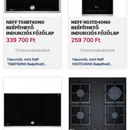
NEFF T56BT60N0
NEFF N53TD40N0
BEÉPÍTHETŐ
BEÉPÍTHETŐ
INDUKCIÓS FŐZŐLAP
INDUKCIÓS FŐZŐLAP
339 700
Ft
259 700
Ft
Onlinemarkaboltok
Onlinemarkaboltok
Hasonlók, mint Neff
Hasonlók, mint Neff
T56BT60N0 Beépíthető
N53TD40N0 Beépíthető
Indukciós főzőlap
Indukciós főzőlap