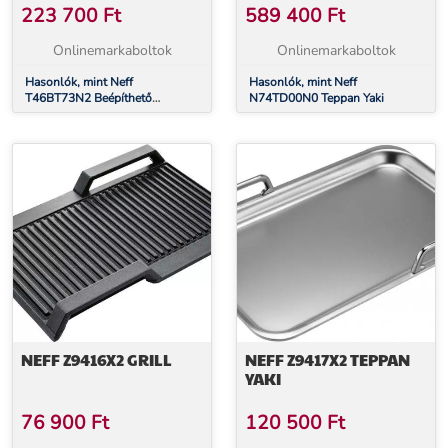
223 700
Ft
589 400
Ft
Onlinemarkaboltok
Onlinemarkaboltok
Hasonlók, mint Neff
Hasonlók, mint Neff
T46BT73N2 Beépíthető
N74TD00N0 Teppan Yaki
Indukciós főzőlap
NEFF Z9416X2 GRILL
NEFF Z9417X2 TEPPAN
YAKI
76 900
Ft
120 500
Ft