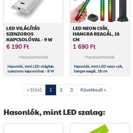
LED VILÁGÍTÁS
LED NEON CSÍK,
SZENZOROS
HANGRA REAGÁL, 18
KAPCSOLÓVAL - 9 W
CM
6 190
Ft
1 690
Ft
HasznosHolmik
HasznosHolmik
Hasonlók, mint LED világítás
Hasonlók, mint LED neon csík,
szenzoros kapcsolóval - 9 W
hangra reagál, 18 cm
« Előző
1
2
3
Következő »
Hasonlók, mint LED szalag: