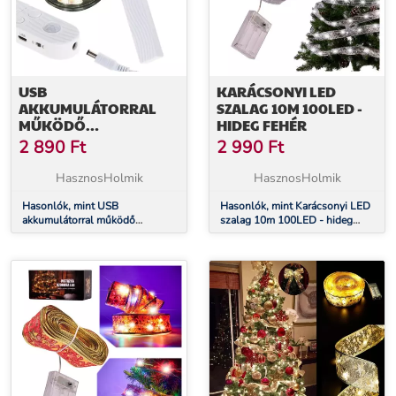
USB
KARÁCSONYI LED
AKKUMULÁTORRAL
SZALAG 10M 100LED -
MŰKÖDŐ
HIDEG FEHÉR
MOZGÁSÉRZÉKELŐ LED
2 890
Ft
2 990
Ft
SZALAG 2M MELEG
FEHÉR
HasznosHolmik
HasznosHolmik
Hasonlók, mint USB
Hasonlók, mint Karácsonyi LED
akkumulátorral működő
szalag 10m 100LED - hideg
mozgásérzékelő LED szalag 2M
fehér
meleg fehér