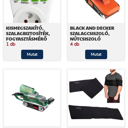
KISMEGSZAKÍTÓ,
BLACK AND DECKER
SZALAGBIZTOSÍTÉK,
SZALAGCSISZOLÓ,
FOGYASZTÁSMÉRŐ
NÚTCSISZOLÓ
1 db
4 db
Mutat
Mutat