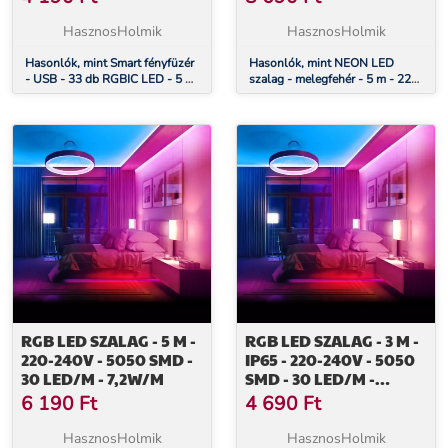
HasznosHolmik
HasznosHolmik
Hasonlók, mint Smart fényfüzér
Hasonlók, mint NEON LED
- USB - 33 db RGBIC LED - 5 m
szalag - melegfehér - 5 m - 220-
- Bluetooth + zene mód - IP65
240V - 2835 SMD - 120 LED/m
- 6W/m
RGB LED SZALAG - 5 M -
RGB LED SZALAG - 3 M -
220-240V - 5050 SMD -
IP65 - 220-240V - 5050
30 LED/M - 7,2W/M
SMD - 30 LED/M -
7,2W/M
6 190
Ft
4 690
Ft
HasznosHolmik
HasznosHolmik