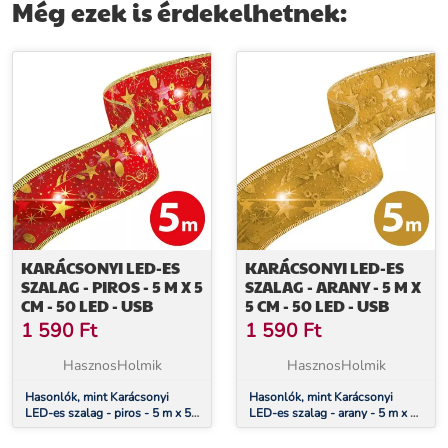
Még ezek is érdekelhetnek:
KARÁCSONYI LED-ES
KARÁCSONYI LED-ES
SZALAG - PIROS - 5 M X 5
SZALAG - ARANY - 5 M X
CM - 50 LED - USB
5 CM - 50 LED - USB
1 590
Ft
1 590
Ft
HasznosHolmik
HasznosHolmik
Hasonlók, mint Karácsonyi
Hasonlók, mint Karácsonyi
LED-es szalag - piros - 5 m x 5
LED-es szalag - arany - 5 m x 5
cm - 50 LED - USB
cm - 50 LED - USB