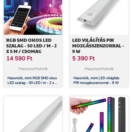
RGB SMD OKOS LED
LED VILÁGÍTÁS PIR
SZALAG - 30 LED / M - 2
MOZGÁSSZENZORRAL -
X 5 M / CSOMAG
9 W
14 590
Ft
5 390
Ft
HasznosHolmik
HasznosHolmik
Hasonlók, mint RGB SMD okos
Hasonlók, mint LED világítás
LED szalag - 30 LED / m - 2 x 5
PIR mozgásszenzorral - 9 W
m / csomag