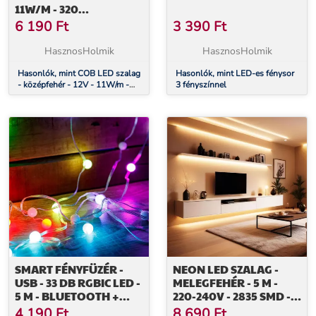
11W/M - 320
LED/MÉTER - 5 M /
6 190
Ft
3 390
Ft
CSOMAG
HasznosHolmik
HasznosHolmik
Hasonlók, mint COB LED szalag
Hasonlók, mint LED-es fénysor
- középfehér - 12V - 11W/m -
3 fényszínnel
320 LED/méter - 5 m / csomag
SMART FÉNYFÜZÉR -
NEON LED SZALAG -
USB - 33 DB RGBIC LED -
MELEGFEHÉR - 5 M -
5 M - BLUETOOTH +
220-240V - 2835 SMD -
ZENE MÓD - IP65
120 LED/M - 6W/M
4 190
Ft
8 690
Ft