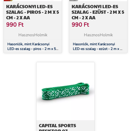
KARÁCSONYI LED-ES
KARÁCSONYI LED-ES
SZALAG - PIROS - 2 M X 5
SZALAG - EZÜST - 2 M X 5
CM - 2 X AA
CM - 2 X AA
990
Ft
990
Ft
HasznosHolmik
HasznosHolmik
Hasonlók, mint Karácsonyi
Hasonlók, mint Karácsonyi
LED-es szalag - piros - 2 m x 5
LED-es szalag - ezüst - 2 m x 5
cm - 2 x AA
cm - 2 x AA
CAPITAL SPORTS
RESISTOR 07