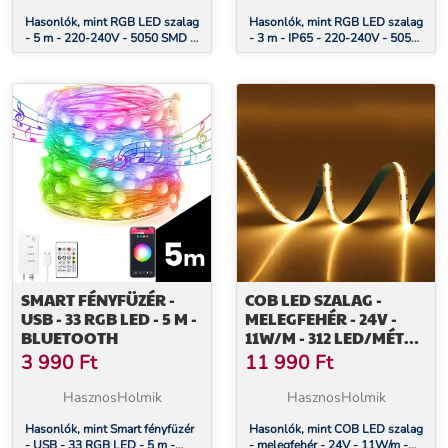
Hasonlók, mint RGB LED szalag
Hasonlók, mint RGB LED szalag
- 5 m - 220-240V - 5050 SMD -
- 3 m - IP65 - 220-240V - 5050
30 LED/m - 7,2W/m
SMD - 30 LED/m - 7,2W/m
SMART FÉNYFÜZÉR -
COB LED SZALAG -
USB - 33 RGB LED - 5 M -
MELEGFEHÉR - 24V -
BLUETOOTH
11W/M - 312 LED/MÉTER
- 10 M / CSOMAG
3 990
Ft
11 990
Ft
HasznosHolmik
HasznosHolmik
Hasonlók, mint Smart fényfüzér
Hasonlók, mint COB LED szalag
- USB - 33 RGB LED - 5 m -
- melegfehér - 24V - 11W/m -