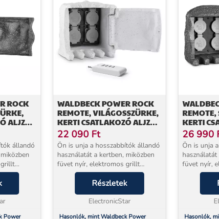
R ROCK
WALDBECK POWER ROCK
WALDBEC
ZÜRKE,
REMOTE, VILÁGOSSZÜRKE,
REMOTE,
Ó ALJZAT,
KERTI CSATLAKOZÓ ALJZAT,
KERTI CS
 M,
4-ES ELOSZTÓ, 1,5 M,
4-ES ELOS
22 090
Ft
26 990
IKLA
TÁVIRÁNYÍTÓ, SZIKLA
TÁVIRÁNY
ítók állandó
Ön is unja a hosszabbítók állandó
Ön is unja 
, miközben
használatát a kertben, miközben
használatát
grillt
füvet nyír, elektromos grillt
füvet nyír, 
arty
használ, vagy az esti party
használ, vag
i? A
k
megvilágítását rendezi? A
Részletek
megvilágítá
k Remote
Waldbeck Power Rock Remote
Waldbeck P
...
ar
dugaszoló aljzattal enn...
ElectronicStar
dugaszoló al
E
k Power
Hasonlók, mint Waldbeck Power
Hasonlók, m