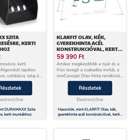
X SZITA
KLARFIT OLAV, KÉK,
ESÉSRE, KERTI
GYEREKHINTA ACÉL
HOZ
KONSTRUKCIÓVAL, KERTI
HASZNÁLATRA
t
59 390
Ft
eresésre, kerti
Amikor megkezdődik a nyár és a
Átgondolt lapátos
friss levegő a szabadba invitál, a
re, szitálásra, talaj és
oneConcept Olav hinta rendkívüli
asztására. A szita egy
szórakozást kínál a gyerekeknek.
z, amely merítésre,
Részletek
A gyerekek órákat töltenek a
Részletek
ics elválasztására
hintán játszva, hogy
lectronicStar
belekóstolhassanak...
ElectronicStar
int DURAMAXX Szita
Hasonlók, mint KLARFIT Olav, kék,
re, kerti munkákhoz
gyerekhinta acél konstrukcióval, kerti
használatra