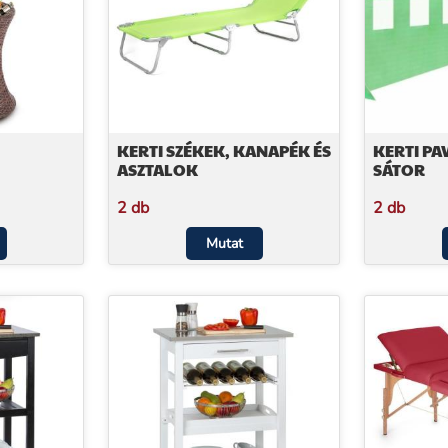
KERTI SZÉKEK, KANAPÉK ÉS
KERTI PA
ASZTALOK
SÁTOR
2 db
2 db
Mutat