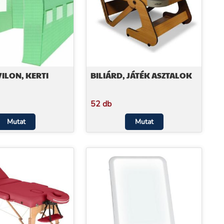
VILON, KERTI
BILIÁRD, JÁTÉK ASZTALOK
52 db
Mutat
Mutat