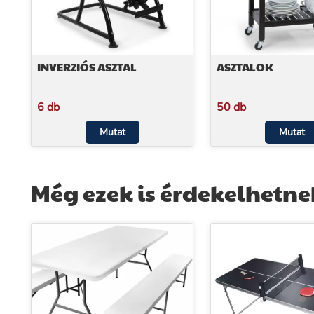
INVERZIÓS ASZTAL
ASZTALOK
6 db
50 db
Mutat
Mutat
Még ezek is érdekelhetne