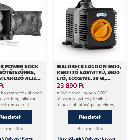
K POWER ROCK
WALDBECK LAGOON 3600,
 SÖTÉTSZÜRKE,
KERTI TÓ SZIVATTYÚ, 3600
ATLAKOZÓ ALJZAT,
L/Ó, ECOSAVE: 20 W,
ZTÓ, 3 M,
MERÜLÉSI MÉLYSÉG 2,8 M
Ft
23 890
Ft
ÍTÓ, SZIKLA
a hosszabbítók állandó
A Waldbeck Lagoon 3600
 a kertben, miközben
tószivattyúval egy flexibilis
elektromos grillt
felhasználhatóságú, hatékony
y az esti party
vízszivattyút kap. Az EcoSave
sát rendezi? A
Részletek
technológiának és az óránként 20
Részletek
ower Rock Remote
W-os nagyon alacsony
jzattal enn...
lectronicStar
energiafogyasztásnak
ElectronicStar
köszönhetően ...
int Waldbeck Power
Hasonlók, mint Waldbeck Lagoon