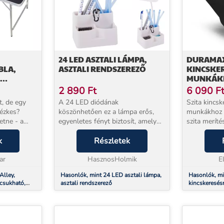
24 LED ASZTALI LÁMPA,
DURAMAX
BLA,
ASZTALI RENDSZEREZŐ
KINCSKER
MUNKÁK
LITENISZ
2 890
Ft
6 090
F
A,
t, de egy
A 24 LED diódának
Szita kincsk
hézkes?
köszönhetően ez a lámpa erős,
munkákhoz 
etne - a
egyenletes fényt biztosít, amely
szita merítés
 BeerCup
nem fárasztja el a szemét.
kavics elvál
cs
k
Kiválóan alkalmas számítógépes
Részletek
olyan eszkö
munkához, olvasáshoz és egyéb
talaj és kav
90 cm m...
ar
napi tevékenységek végzé...
HasznosHolmik
szolgál....
E
Alley,
Hasonlók, mint 24 LED asztali lámpa,
Hasonlók, m
ecsukható,
asztali rendszerező
kincskeresés
tő, 6