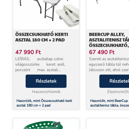
ÖSSZECSUKHATÓ KERTI
BEERCUP ALLEY,
ASZTAL 180 CM + 2 PAD
ASZTALITENISZ TÁ
ÖSSZECSUKHATÓ,
HÁLÓVAL, 2 ASZTA
47 990
Ft
67 490
Ft
ÜTŐ, 6 LABDÁCSK
LEÍRÁS: asztallap színe:
Szereti az asztalitenisz
LABDATARTÓK
világosszürke keret: acél,
egyszerű tábla túl ne
porszórt max. asztali
Játsszon ott, ahol szer
teherbírás: 175 kg max. pad
mobil, összecsukható
teherbírása: 230 kg A TÁBLÁZAT
Részletek
Alley Pingpong-Classi
Részlete
MÉRETEI: kibontva...
asztalitenisz táblával.
HasznosHolmik
Összecsukva 80 x 8 x 
ElectronicSt
Hasonlók, mint Összecsukható kerti
Hasonlók, mint BeerCup 
asztal 180 cm + 2 pad
asztalitenisz tábla, össz
hálóval, 2 asztalitenisz ü
labdácska, labdatartók