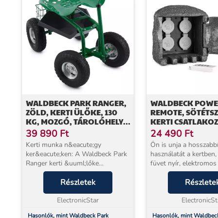
WALDBECK PARK RANGER,
WALDBECK POWE
ZÖLD, KERTI ÜLŐKE, 130
REMOTE, SÖTÉTS
KG, MOZGÓ, TÁROLÓHELY,
KERTI CSATLAKOZ
ACÉL
4-ES ELOSZTÓ, 1,5
39 890
Ft
24 490
Ft
TÁVIRÁNYÍTÓ, SZ
Kerti munka n&eacute;gy
Ön is unja a hosszabb
ker&eacute;ken: A Waldbeck Park
használatát a kertben
Ranger kerti &uuml;lőke
füvet nyír, elektromos 
felszabad&iacute;tja a
használ, vagy az esti p
t&eacute;rdet &eacute;s a
Részletek
megvilágítását rendez
Részlete
h&aacute;tat a kerti munka
Waldbeck Power Roc
sor&aacute;n.A praktikus
ElectronicStar
dugaszoló aljzattal enn
ElectronicSt
Waldbeck Park Range...
Hasonlók, mint Waldbeck Park
Hasonlók, mint Waldbec