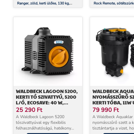
Ranger, zöld, kerti ülőke, 130 kg,
Rock Remote, sötétszürke
mozgó, tárolóhely, acél
csatlakozó aljzat, 4-es el
távirányító, szikla
WALDBECK LAGOON 5200,
WALDBECK AQUA
KERTI TÓ SZIVATTYÚ, 5200
NYOMÁSSZŰRŐ SZ
L/Ó, ECOSAVE: 40 W,
KERTI TÓBA, 11W 
MERÜLÉSI MÉLYSÉG 4,8 M
TISZTÍTÓ, 35W PU
25 290
Ft
79 990
Ft
TÖMLŐ
A Waldbeck Lagoon 5200
A Waldbeck Aquaklar
tószivattyúval egy flexibilis
nyomásszűrő szett a k
felhasználhatóságú, hatékony
tisztántartja a vizet, h
vízszivattyút kap. Az EcoSave
szaporodhassanak el 