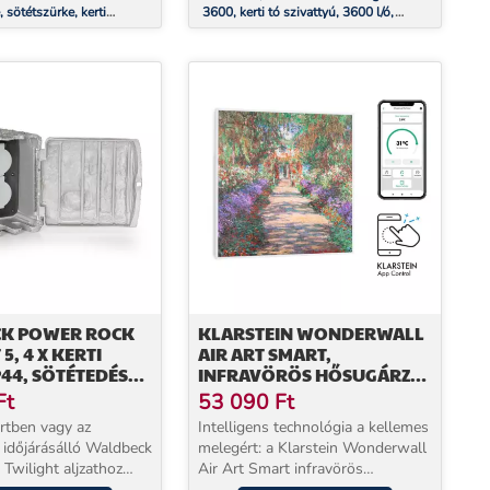
sötétszürke, kerti
3600, kerti tó szivattyú, 3600 l/ó,
jzat, 4-es elosztó, 3 m,
ecosave: 20 w, merülési mélység 2,8
zikla
m
K POWER ROCK
KLARSTEIN WONDERWALL
5, 4 X KERTI
AIR ART SMART,
IP44, SÖTÉTEDÉS
INFRAVÖRÖS HŐSUGÁRZÓ,
, 5 M
60 X 60 CM, 350 W,
Ft
53 090
Ft
ALKALMAZÁS, KERTI
ertben vagy az
Intelligens technológia a kellemes
ÖSVÉNY
 időjárásálló Waldbeck
melegért: a Klarstein Wonderwall
Twilight aljzathoz
Air Art Smart infravörös
akoztatható a fűnyíró,
hősugárzó nagyon hatékonyan