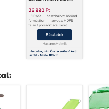
26 990
Ft
LEÍRÁS: összehajtva: bőrönd
formájában anyaga: HDPE
felső / porszórt acél keret
keret: fi 25 x 1 mm méretek:
180/74/74 cm összecsukott
Részletek
asztal méretei: 90/74/8 cm...
HasznosHolmik
Hasonlók, mint Összecsukható kerti
asztal - fekete 180 cm
al: