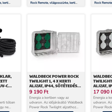
, kerti
Rock Remote, világosszürke, kerti
Rock Remote, 
osztó, 1,5 m,
csatlakozó aljzat, 4-es elosztó, 1,5 m,
csatlakozó al
távirányító, szikla
távirányító, s
KLAR,
WALDBECK POWER ROCK
WALDBEC
ETT
TWILIGHT 1, 4 X KERTI
TWILIGHT 
UV-C
ALJZAT, IP44, SÖTÉTEDÉS
ALJZAT, 
MPA, 5 M
ÉRZÉKELŐ
ÉRZÉKELŐ
9 190
Ft
17 090
Energia a kertben vagy az
Energia a k
erti tóban
udvaron. Az időjárásálló Waldbeck
udvaron. Az
ogy ne
Power Rock Twilight aljzathoz
Power Rock 
a patogén
mindig csatlakoztatható a fűnyíró,
mindig csatl