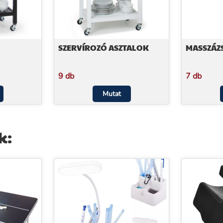
SZERVÍROZÓ ASZTALOK
MASSZÁZ
9 db
7 db
Mutat
k: