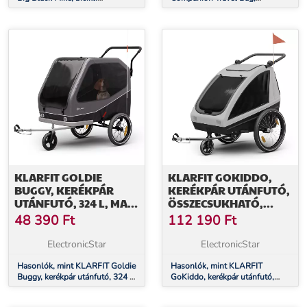
ut&aacute;nfut&oacute;, fekete
szállítótáska, 120 literes,
vízálló, roll-top, PU, kék
KLARFIT GOLDIE
KLARFIT GOKIDDO,
BUGGY, KERÉKPÁR
KERÉKPÁR UTÁNFUTÓ,
UTÁNFUTÓ, 324 L, MAX.
ÖSSZECSUKHATÓ,
40 KG,
INTEGRÁLT FÉK,
48 390
Ft
112 190
Ft
ÖSSZECSUKHATÓ,
NÖVEKVŐ, 2 GYERMEK
IDŐJÁRÁSÁLLÓ
SZÁMÁRA
ElectronicStar
ElectronicStar
Hasonlók, mint KLARFIT Goldie
Hasonlók, mint KLARFIT
Buggy, kerékpár utánfutó, 324 l,
GoKiddo, kerékpár utánfutó,
max. 40 kg, összecsukható,
összecsukható, integrált fék,
időjárásálló
növekvő, 2 gyermek számára