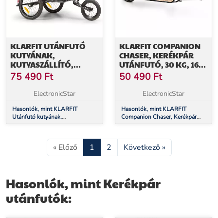
KLARFIT UTÁNFUTÓ
KLARFIT COMPANION
KUTYÁNAK,
CHASER, KERÉKPÁR
KUTYASZÁLLÍTÓ,
UTÁNFUTÓ, 30 KG, 16",
HUSKY VARIO 2 AZ 1-
MULTIPLEX, NYÍRFA
75 490
Ft
50 490
Ft
BEN KB. 240L 600D
OXFORD
ElectronicStar
ElectronicStar
Hasonlók, mint KLARFIT
Hasonlók, mint KLARFIT
Utánfutó kutyának,
Companion Chaser, Kerékpár
kutyaszállító, Husky Vario 2 az
utánfutó, 30 kg, 16", Multiplex,
1-ben kb. 240L 600D Oxford
nyírfa
« Előző
1
2
Következő »
Hasonlók, mint Kerékpár
utánfutók: