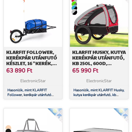
KLARFIT FOLLOWER,
KLARFIT HUSKY, KUTYA
KERÉKPÁR UTÁNFUTÓ
KERÉKPÁR UTÁNFUTÓ,
KÉSZLET, 16 "KERÉK,
KB 250L, 600D,
TEHERBÍRÁS 35 KG, 120
OXFORD CANVAS
63 890
Ft
65 990
Ft
L SZÁLLÍTÓZSÁK
ElectronicStar
ElectronicStar
Hasonlók, mint KLARFIT
Hasonlók, mint KLARFIT Husky,
Follower, kerékpár utánfutó
kutya kerékpár utánfutó, kb
készlet, 16 "kerék, teherbírás 35
250L, 600D, Oxford Canvas
kg, 120 l szállítózsák