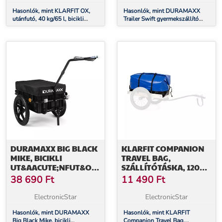
Hasonlók, mint KLARFIT OX,
Hasonlók, mint DURAMAXX
utánfutó, 40 kg/65 l, bicikli
Trailer Swift gyermekszállító
utánfutó, 16" x 1,75" gumik,
kerékpár utánfutó, 2 ülés, max.
fekete
20 kg
DURAMAXX BIG BLACK
KLARFIT COMPANION
MIKE, BICIKLI
TRAVEL BAG,
UT&AACUTE;NFUT&OACUTE;,
SZÁLLÍTÓTÁSKA, 120
FEKETE
LITERES, VÍZÁLLÓ,
38 690
Ft
11 490
Ft
ROLL-TOP, PU, KÉK
ElectronicStar
ElectronicStar
Hasonlók, mint DURAMAXX
Hasonlók, mint KLARFIT
Big Black Mike, bicikli
Companion Travel Bag,