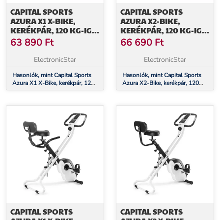
CAPITAL SPORTS
CAPITAL SPORTS
AZURA X1 X-BIKE,
AZURA X2-BIKE,
KERÉKPÁR, 120 KG-IG,
KERÉKPÁR, 120 KG-IG,
PULZUSMÉRŐVEL,
PULZUSMÉRŐVEL,
63 890
Ft
66 690
Ft
ÖSSZECSUKHATÓ, 4
ÖSSZECSUKHATÓ, 4
KG, FEKETE
KG, FEKETE
ElectronicStar
ElectronicStar
Hasonlók, mint Capital Sports
Hasonlók, mint Capital Sports
Azura X1 X-Bike, kerékpár, 120
Azura X2-Bike, kerékpár, 120
kg-ig, pulzusmérővel,
kg-ig, pulzusmérővel,
összecsukható, 4 kg, fekete
összecsukható, 4 kg, fekete
CAPITAL SPORTS
CAPITAL SPORTS