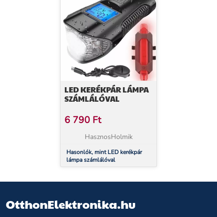
LED KERÉKPÁR LÁMPA
SZÁMLÁLÓVAL
6 790
Ft
HasznosHolmik
Hasonlók, mint LED kerékpár
lámpa számlálóval
OtthonElektronika.hu