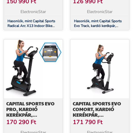
150 990
Ft
126 990
Ft
KERÉKPÁR, 13 KG-OS
APPLIKÁCIÓ, 15 KG-OS
LENDKERÉK,
LENDKERÉK
ElectronicStar
ElectronicStar
SZÍJMEGHAJTÁS, 120
KG-IG
Hasonlók, mint Capital Sports
Hasonlók, mint Capital Sports
Radical Arc X13 Indoor Bike
Evo Track, kardió kerékpár,
stacionárius kerékpár, 13 kg-os
otthoni edzőgép, bluetooth,
lendkerék, szíjmeghajtás, 120
applikáció, 15 kg-os lendkerék
kg-ig
CAPITAL SPORTS EVO
CAPITAL SPORTS EVO
PRO, KARDIÓ
COMORT, KARDIÓ
KERÉKPÁR,
KERÉKPÁR,
BLUETOOTH,
BLUETOOTH,
170 290
Ft
171 790
Ft
ALKALMAZÁS, 20 KG-
APPLIKÁCIÓ, 15 KG-OS
OS LENDKERÉK
LENDKERÉK
ElectronicStar
ElectronicStar