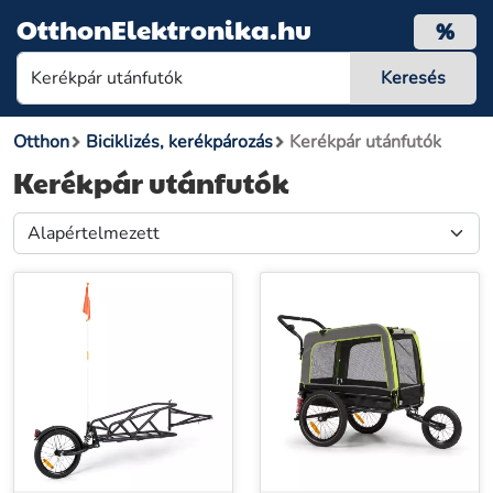
OtthonElektronika.hu
%
Otthon
Biciklizés, kerékpározás
Kerékpár utánfutók
Kerékpár utánfutók