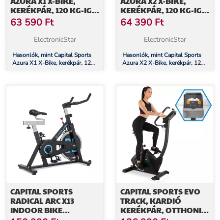
AZURA X1 X-BIKE,
AZURA X2 X-BIKE,
KERÉKPÁR, 120 KG-IG,
KERÉKPÁR, 120 KG-IG,
PULZUSMÉRŐVEL,
PULZUSMÉRŐVEL,
63 590
Ft
64 390
Ft
ÖSSZECSUKHATÓ, 4
ÖSSZECSUKHATÓ, 4
KG, FEHÉR
KG, FEHÉR
ElectronicStar
ElectronicStar
Hasonlók, mint Capital Sports
Hasonlók, mint Capital Sports
Azura X1 X-Bike, kerékpár, 120
Azura X2 X-Bike, kerékpár, 120
kg-ig, pulzusmérővel,
kg-ig, pulzusmérővel,
összecsukható, 4 kg, fehér
összecsukható, 4 kg, fehér
CAPITAL SPORTS
CAPITAL SPORTS EVO
RADICAL ARC X13
TRACK, KARDIÓ
INDOOR BIKE
KERÉKPÁR, OTTHONI
STACIONÁRIUS
EDZŐGÉP, BLUETOOTH,