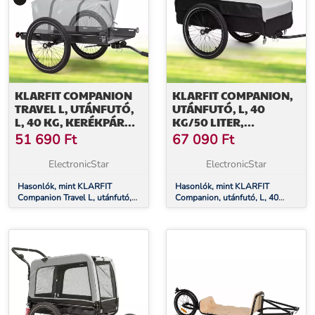
KLARFIT COMPANION
KLARFIT COMPANION,
TRAVEL L, UTÁNFUTÓ,
UTÁNFUTÓ, L, 40
L, 40 KG, KERÉKPÁR
KG/50 LITER,
UTÁNFUTÓ, KOCSI, 16
KERÉKPÁR UTÁNFUTÓ,
51 690
Ft
67 090
Ft
KOCSI, 16
ElectronicStar
ElectronicStar
Hasonlók, mint KLARFIT
Hasonlók, mint KLARFIT
Companion Travel L, utánfutó,
Companion, utánfutó, L, 40
L, 40 kg, kerékpár utánfutó,
kg/50 liter, kerékpár utánfutó,
kocsi, 16
kocsi, 16