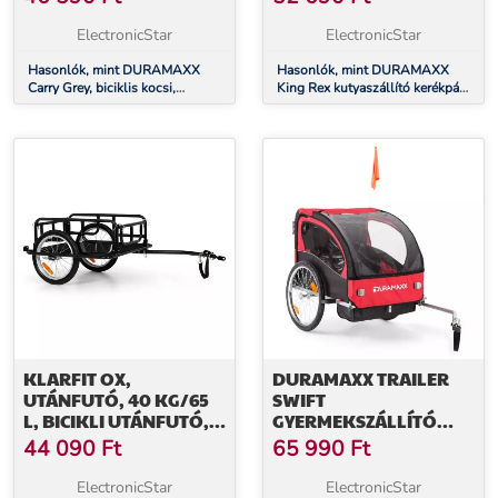
FEKETE-SZÜRKE
KG
ElectronicStar
ElectronicStar
Hasonlók, mint DURAMAXX
Hasonlók, mint DURAMAXX
Carry Grey, biciklis kocsi,
King Rex kutyaszállító kerékpár
kézikocsi, max. teherbírás 20 kg,
utánfutó , acélcsövek 250 l, 40
fekete-szürke
kg
KLARFIT OX,
DURAMAXX TRAILER
UTÁNFUTÓ, 40 KG/65
SWIFT
L, BICIKLI UTÁNFUTÓ,
GYERMEKSZÁLLÍTÓ
16" X 1,75" GUMIK,
KERÉKPÁR UTÁNFUTÓ,
44 090
Ft
65 990
Ft
FEKETE
2 ÜLÉS, MAX. 20 KG
ElectronicStar
ElectronicStar