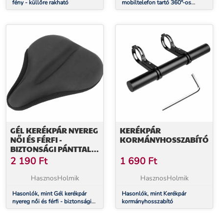
fény - küllőre rakható
mobiltelefon tartó 360°-os
univerzális
GÉL KERÉKPÁR NYEREG
KERÉKPÁR
NŐI ÉS FÉRFI -
KORMÁNYHOSSZABÍTÓ
BIZTONSÁGI PÁNTTAL,
EXTRA PÁRNÁZOTT
2 190
Ft
1 690
Ft
(FEKETE)
HasznosHolmik
HasznosHolmik
Hasonlók, mint Gél kerékpár
Hasonlók, mint Kerékpár
nyereg női és férfi - biztonsági
kormányhosszabító
pánttal, extra párnázott (fekete)