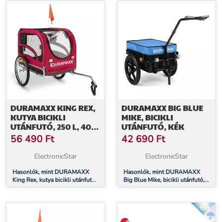
DURAMAXX KING REX,
DURAMAXX BIG BLUE
KUTYA BICIKLI
MIKE, BICIKLI
UTÁNFUTÓ, 250 L, 40
UTÁNFUTÓ, KÉK
KG, ACÉLCSÖVEK,
56 490
Ft
42 690
Ft
PIROS
ElectronicStar
ElectronicStar
Hasonlók, mint DURAMAXX
Hasonlók, mint DURAMAXX
King Rex, kutya bicikli utánfutó,
Big Blue Mike, bicikli utánfutó,
250 l, 40 kg, acélcsövek, piros
kék