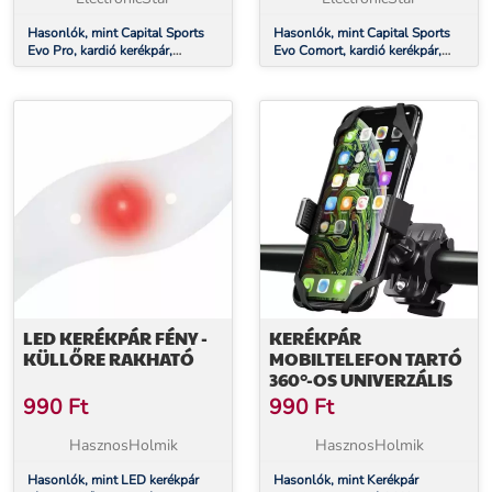
Hasonlók, mint Capital Sports
Hasonlók, mint Capital Sports
Evo Pro, kardió kerékpár,
Evo Comort, kardió kerékpár,
bluetooth, alkalmazás, 20 kg-os
bluetooth, applikáció, 15 kg-os
lendkerék
lendkerék
LED KERÉKPÁR FÉNY -
KERÉKPÁR
KÜLLŐRE RAKHATÓ
MOBILTELEFON TARTÓ
360°-OS UNIVERZÁLIS
990
Ft
990
Ft
HasznosHolmik
HasznosHolmik
Hasonlók, mint LED kerékpár
Hasonlók, mint Kerékpár