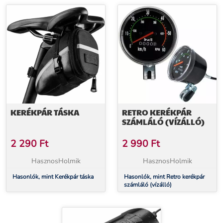
KERÉKPÁR TÁSKA
RETRO KERÉKPÁR
SZÁMLÁLÓ (VÍZÁLLÓ)
2 290
Ft
2 990
Ft
HasznosHolmik
HasznosHolmik
Hasonlók, mint Kerékpár táska
Hasonlók, mint Retro kerékpár
számláló (vízálló)