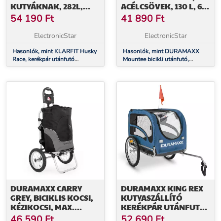
KUTYÁKNAK, 282L,
ACÉLCSÖVEK, 130 L, 60
40KG, 600D, OXFORD
KG
54 190
Ft
41 890
Ft
SZÖVET, PIROS
ElectronicStar
ElectronicStar
Hasonlók, mint KLARFIT Husky
Hasonlók, mint DURAMAXX
Race, kerékpár utánfutó
Mountee bicikli utánfutó,
kutyáknak, 282L, 40KG, 600D,
acélcsövek, 130 l, 60 kg
oxford szövet, piros
DURAMAXX CARRY
DURAMAXX KING REX
GREY, BICIKLIS KOCSI,
KUTYASZÁLLÍTÓ
KÉZIKOCSI, MAX.
KERÉKPÁR UTÁNFUTÓ ,
TEHERBÍRÁS 20 KG,
ACÉLCSÖVEK 250 L, 40
46 590
Ft
52 690
Ft