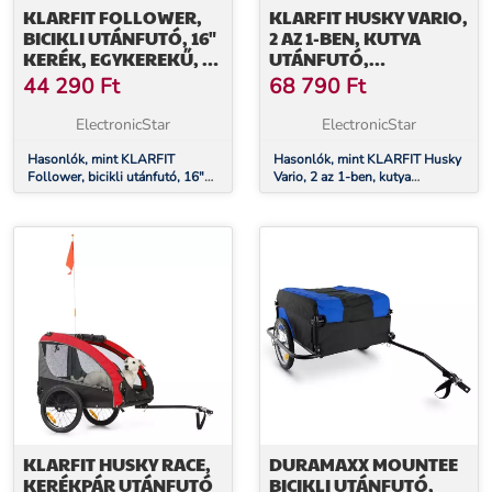
KLARFIT FOLLOWER,
KLARFIT HUSKY VARIO,
BICIKLI UTÁNFUTÓ, 16"
2 AZ 1-BEN, KUTYA
KERÉK, EGYKEREKŰ, 35
UTÁNFUTÓ,
KG RAKOMÁNNYAL
KUTYASZÁLLÍTÓ KOCSI,
44 290
Ft
68 790
Ft
TERHELHETŐ, FEKETE
KB. 240L, 600D,
OXFORD, ZÖLD
ElectronicStar
ElectronicStar
Hasonlók, mint KLARFIT
Hasonlók, mint KLARFIT Husky
Follower, bicikli utánfutó, 16"
Vario, 2 az 1-ben, kutya
kerék, egykerekű, 35 kg
utánfutó, kutyaszállító kocsi, kb.
rakománnyal terhelhető, fekete
240L, 600D, Oxford, zöld
KLARFIT HUSKY RACE,
DURAMAXX MOUNTEE
KERÉKPÁR UTÁNFUTÓ
BICIKLI UTÁNFUTÓ,