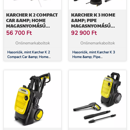
KARCHER K 2 COMPACT
KARCHER K 3 HOME
CAR &AMP; HOME
&AMP; PIPE
MAGASNYOMÁSÚ
MAGASNYOMÁSÚ
MOSÓ SZETT
MOSÓ SZETT
56 700
Ft
92 900
Ft
(16735090)
(16760080)
Onlinemarkaboltok
Onlinemarkaboltok
Hasonlók, mint Karcher K 2
Hasonlók, mint Karcher K 3
Compact Car &amp; Home
Home &amp; Pipe
magasnyomású mosó szett
magasnyomású mosó szett
(16735090)
(16760080)