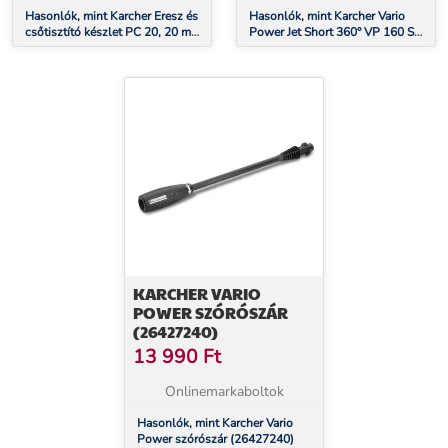
Hasonlók, mint Karcher Eresz és
Hasonlók, mint Karcher Vario
csőtisztító készlet PC 20, 20 m
Power Jet Short 360° VP 160 S a
(26422400)
K5 – K7kategóriákhoz
(26432540)
KARCHER VARIO
POWER SZÓRÓSZÁR
(26427240)
13 990
Ft
Onlinemarkaboltok
Hasonlók, mint Karcher Vario
Power szórószár (26427240)