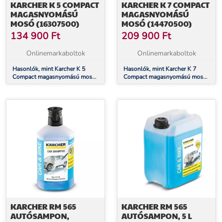
KARCHER K 5 COMPACT
KARCHER K 7 COMPACT
MAGASNYOMÁSÚ
MAGASNYOMÁSÚ
MOSÓ (16307500)
MOSÓ (14470500)
134 900
Ft
209 900
Ft
Onlinemarkaboltok
Onlinemarkaboltok
Hasonlók, mint Karcher K 5
Hasonlók, mint Karcher K 7
Compact magasnyomású mosó
Compact magasnyomású mosó
(16307500)
(14470500)
KARCHER RM 565
KARCHER RM 565
AUTÓSAMPON,
AUTÓSAMPON, 5 L