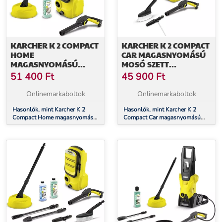
KARCHER K 2 COMPACT
KARCHER K 2 COMPACT
HOME
CAR MAGASNYOMÁSÚ
MAGASNYOMÁSÚ
MOSÓ SZETT
MOSÓ (16735030)
(16735060)
51 400
Ft
45 900
Ft
Onlinemarkaboltok
Onlinemarkaboltok
Hasonlók, mint Karcher K 2
Hasonlók, mint Karcher K 2
Compact Home magasnyomású
Compact Car magasnyomású
mosó (16735030)
mosó szett (16735060)