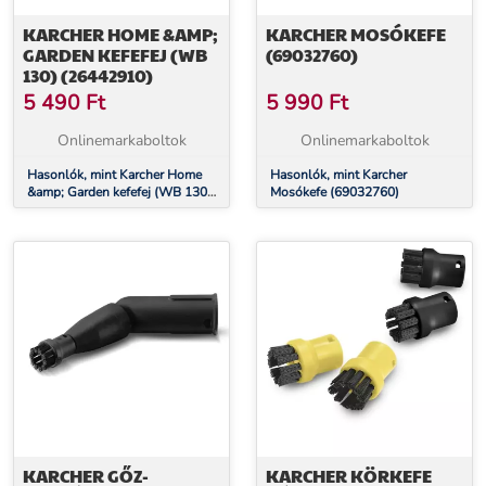
KARCHER HOME &AMP;
KARCHER MOSÓKEFE
GARDEN KEFEFEJ (WB
(69032760)
130) (26442910)
5 490
Ft
5 990
Ft
Onlinemarkaboltok
Onlinemarkaboltok
Hasonlók, mint Karcher Home
Hasonlók, mint Karcher
&amp; Garden kefefej (WB 130)
Mosókefe (69032760)
(26442910)
KARCHER GŐZ-
KARCHER KÖRKEFE