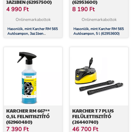
3AZ1BEN (62957500)
(62953600)
4 990
Ft
8 190
Ft
Onlinemarkaboltok
Onlinemarkaboltok
Hasonlók, mint Karcher RM 565
Hasonlók, mint Karcher RM 565
Autósampon, 3az1ben
Autósampon, 5 l (62953600)
(62957500)
KARCHER RM 667**
KARCHER T 7 PLUS
0,5L FELNITISZTÍTÓ
FELÜLETTISZTÍTÓ
(62960480)
(26440740)
7 390
Ft
46 700
Ft