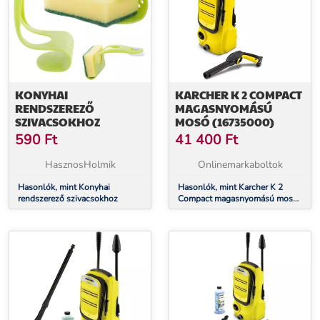
KONYHAI
KARCHER K 2 COMPACT
RENDSZEREZŐ
MAGASNYOMÁSÚ
SZIVACSOKHOZ
MOSÓ (16735000)
590
Ft
41 400
Ft
HasznosHolmik
Onlinemarkaboltok
Hasonlók, mint Konyhai
Hasonlók, mint Karcher K 2
rendszerező szivacsokhoz
Compact magasnyomású mosó
(16735000)