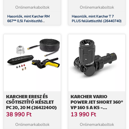
Onlinemarkaboltok
Onlinemarkaboltok
Hasonlók, mint Karcher RM
Hasonlók, mint Karcher T 7
667** 0,5l Felnitisztító
PLUS felülettisztító (26440740)
(62960480)
KARCHER ERESZ ÉS
KARCHER VARIO
CSŐTISZTÍTÓ KÉSZLET
POWER JET SHORT 360°
PC 20, 20 M (26422400)
VP 160 S A K5 –
K7KATEGÓRIÁKHOZ
38 990
Ft
13 990
Ft
(26432540)
Onlinemarkaboltok
Onlinemarkaboltok