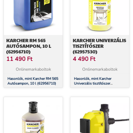
KARCHER RM 565
KARCHER UNIVERZÁLIS
AUTÓSAMPON, 10 L
TISZTÍTÓSZER
(62956710)
(62957530)
11 490
Ft
4 490
Ft
Onlinemarkaboltok
Onlinemarkaboltok
Hasonlók, mint Karcher RM 565
Hasonlók, mint Karcher
Autósampon, 10 l (62956710)
Univerzális tisztítószer
(62957530)