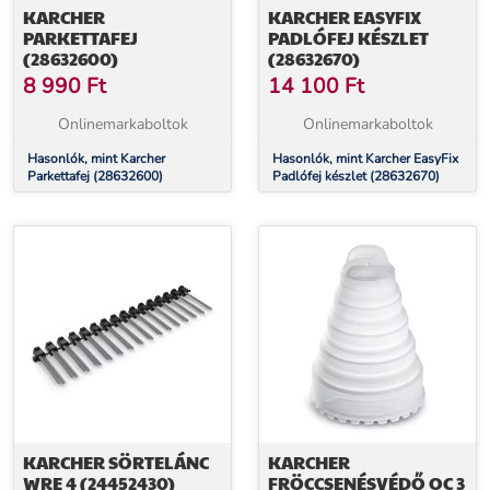
KARCHER
KARCHER EASYFIX
PARKETTAFEJ
PADLÓFEJ KÉSZLET
(28632600)
(28632670)
8 990
Ft
14 100
Ft
Onlinemarkaboltok
Onlinemarkaboltok
Hasonlók, mint Karcher
Hasonlók, mint Karcher EasyFix
Parkettafej (28632600)
Padlófej készlet (28632670)
KARCHER SÖRTELÁNC
KARCHER
WRE 4 (24452430)
FRÖCCSENÉSVÉDŐ OC 3