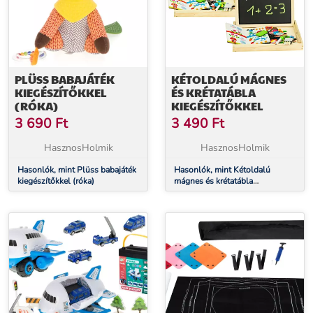
PLÜSS BABAJÁTÉK
KÉTOLDALÚ MÁGNES
KIEGÉSZÍTŐKKEL
ÉS KRÉTATÁBLA
(RÓKA)
KIEGÉSZÍTŐKKEL
3 690
Ft
3 490
Ft
HasznosHolmik
HasznosHolmik
Hasonlók, mint Plüss babajáték
Hasonlók, mint Kétoldalú
kiegészítőkkel (róka)
mágnes és krétatábla
kiegészítőkkel