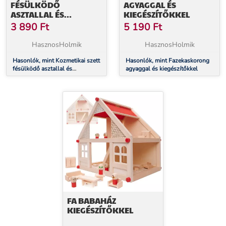
FÉSÜLKÖDŐ
AGYAGGAL ÉS
ASZTALLAL ÉS
KIEGÉSZÍTŐKKEL
KIEGÉSZÍTŐKKEL
3 890
Ft
5 190
Ft
HasznosHolmik
HasznosHolmik
Hasonlók, mint Kozmetikai szett
Hasonlók, mint Fazekaskorong
fésülködő asztallal és
agyaggal és kiegészítőkkel
kiegészítőkkel
FA BABAHÁZ
KIEGÉSZÍTŐKKEL