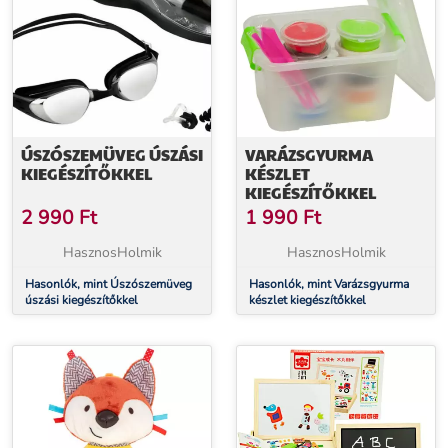
ÚSZÓSZEMÜVEG ÚSZÁSI
VARÁZSGYURMA
KIEGÉSZÍTŐKKEL
KÉSZLET
KIEGÉSZÍTŐKKEL
2 990
Ft
1 990
Ft
HasznosHolmik
HasznosHolmik
Hasonlók, mint Úszószemüveg
Hasonlók, mint Varázsgyurma
úszási kiegészítőkkel
készlet kiegészítőkkel