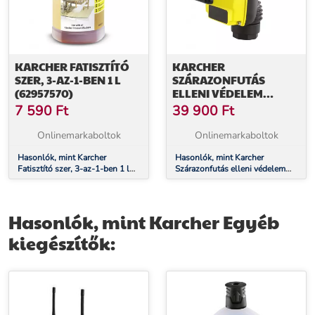
KARCHER FATISZTÍTÓ
KARCHER
SZER, 3-AZ-1-BEN 1 L
SZÁRAZONFUTÁS
(62957570)
ELLENI VÉDELEM
(69973550)
7 590
Ft
39 900
Ft
Onlinemarkaboltok
Onlinemarkaboltok
Hasonlók, mint Karcher
Hasonlók, mint Karcher
Fatisztító szer, 3-az-1-ben 1 l
Szárazonfutás elleni védelem
(62957570)
(69973550)
Hasonlók, mint Karcher Egyéb
kiegészítők: