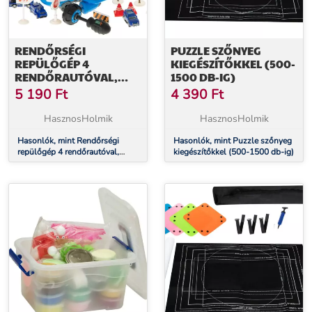
RENDŐRSÉGI
PUZZLE SZŐNYEG
REPÜLŐGÉP 4
KIEGÉSZÍTŐKKEL (500-
RENDŐRAUTÓVAL,
1500 DB-IG)
KIEGÉSZÍTŐKKEL
5 190
Ft
4 390
Ft
HasznosHolmik
HasznosHolmik
Hasonlók, mint Rendőrségi
Hasonlók, mint Puzzle szőnyeg
repülőgép 4 rendőrautóval,
kiegészítőkkel (500-1500 db-ig)
kiegészítőkkel