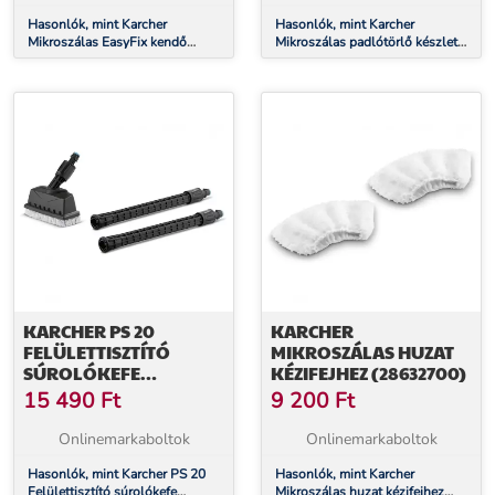
Hasonlók, mint Karcher
Hasonlók, mint Karcher
Mikroszálas EasyFix kendő
Mikroszálas padlótörlő készlet,
durva szennyeződésekhez (SC)
EasyFix Mini (28632960)
(28633090)
KARCHER PS 20
KARCHER
FELÜLETTISZTÍTÓ
MIKROSZÁLAS HUZAT
SÚROLÓKEFE
KÉZIFEJHEZ (28632700)
(26440180)
15 490
Ft
9 200
Ft
Onlinemarkaboltok
Onlinemarkaboltok
Hasonlók, mint Karcher PS 20
Hasonlók, mint Karcher
Felülettisztító súrolókefe
Mikroszálas huzat kézifejhez