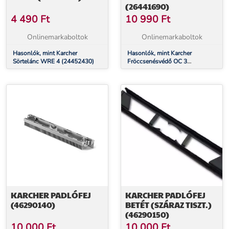
(26441690)
4 490
Ft
10 990
Ft
Onlinemarkaboltok
Onlinemarkaboltok
Hasonlók, mint Karcher
Hasonlók, mint Karcher
Sörtelánc WRE 4 (24452430)
Fröccsenésvédő OC 3
(26441690)
KARCHER PADLÓFEJ
KARCHER PADLÓFEJ
(46290140)
BETÉT (SZÁRAZ TISZT.)
(46290150)
10 000
Ft
10 000
Ft