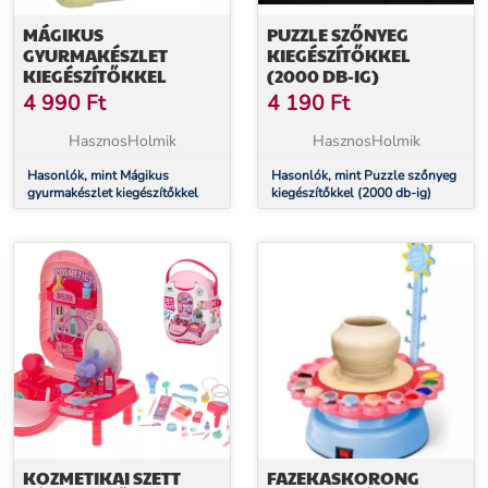
MÁGIKUS
PUZZLE SZŐNYEG
GYURMAKÉSZLET
KIEGÉSZÍTŐKKEL
KIEGÉSZÍTŐKKEL
(2000 DB-IG)
4 990
Ft
4 190
Ft
HasznosHolmik
HasznosHolmik
Hasonlók, mint Mágikus
Hasonlók, mint Puzzle szőnyeg
gyurmakészlet kiegészítőkkel
kiegészítőkkel (2000 db-ig)
KOZMETIKAI SZETT
FAZEKASKORONG