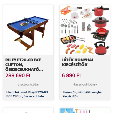
RILEY PT20-6D BCE
JÁTÉK KONYHAI
CLIFTON,
KIEGÉSZÍTŐK
ÖSSZECSUKHATÓ
BILIÁRD ASZTAL,
288 690
Ft
6 890
Ft
ASZTALITENISZ
KIEGÉSZÍTŐKKEL
ElectronicStar
HasznosHolmik
Hasonlók, mint Riley PT20-6D
Hasonlók, mint Játék konyhai
BCE Clifton, összecsukható
kiegészítők
biliárd asztal, asztalitenisz
kiegészítőkkel