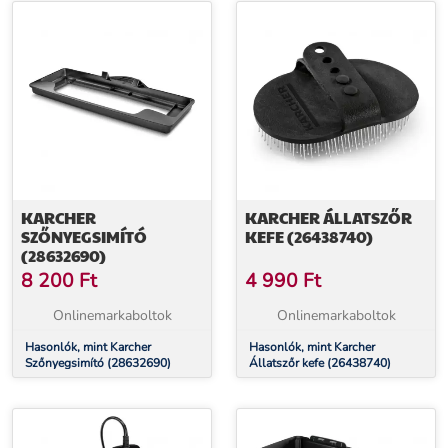
KARCHER
KARCHER ÁLLATSZŐR
SZŐNYEGSIMÍTÓ
KEFE (26438740)
(28632690)
8 200
Ft
4 990
Ft
Onlinemarkaboltok
Onlinemarkaboltok
Hasonlók, mint Karcher
Hasonlók, mint Karcher
Szőnyegsimító (28632690)
Állatszőr kefe (26438740)