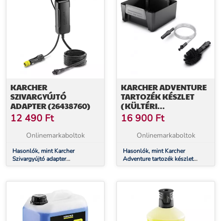
KARCHER
KARCHER ADVENTURE
SZIVARGYÚJTÓ
TARTOZÉK KÉSZLET
ADAPTER (26438760)
(KÜLTÉRI
FELSZERELÉSEK
12 490
Ft
16 900
Ft
TISZTÍTÁSÁHOZ)
(26438570)
Onlinemarkaboltok
Onlinemarkaboltok
Hasonlók, mint Karcher
Hasonlók, mint Karcher
Szivargyújtó adapter
Adventure tartozék készlet
(26438760)
(Kültéri felszerelések
tisztításához)(26438570)