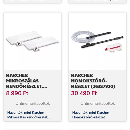
(26440180)
(28632700)
KARCHER
KARCHER
MIKROSZÁLAS
HOMOKSZÓRÓ-
KENDŐKÉSZLET,
KÉSZLET (26387920)
EASYFIX (2 DB)
8 990
Ft
30 490
Ft
(28632590)
Onlinemarkaboltok
Onlinemarkaboltok
Hasonlók, mint Karcher
Hasonlók, mint Karcher
Mikroszálas kendőkészlet,
Homokszóró-készlet
EasyFix (2 db) (28632590)
(26387920)