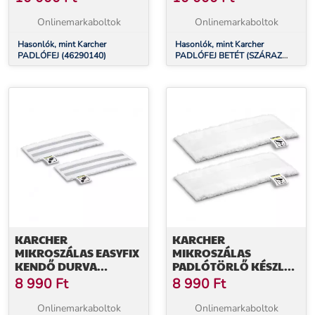
Onlinemarkaboltok
Onlinemarkaboltok
Hasonlók, mint Karcher
Hasonlók, mint Karcher
PADLÓFEJ (46290140)
PADLÓFEJ BETÉT (SZÁRAZ
TISZT.) (46290150)
KARCHER
KARCHER
MIKROSZÁLAS EASYFIX
MIKROSZÁLAS
KENDŐ DURVA
PADLÓTÖRLŐ KÉSZLET,
SZENNYEZŐDÉSEKHEZ
EASYFIX MINI
8 990
Ft
8 990
Ft
(SC) (28633090)
(28632960)
Onlinemarkaboltok
Onlinemarkaboltok